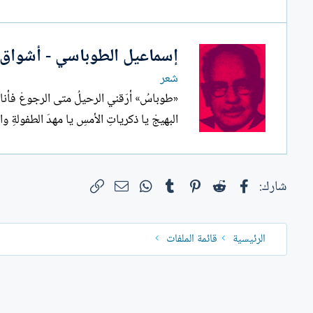
ل
إ
ن
إسماعيل الطوباسي - أشواق.
ش
ا
شعر
ء
«طوباسُ» أرّقني الرحيلُ متى الرجوعْ فأنا ع
البهيجْ يا ذكرياتِ الأمسِ يا مهدَ الطفولةِ 
فيسبوك
Reddit
Pinterest
Tumblr
WhatsApp
الرابط
البريد الإلكتروني
شارك:
الرئيسية
قائمة الملفات