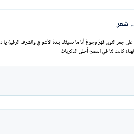
ا
ت
ب
. شعر
لى جمر النوى قهرٌ وجوعْ أنا ما نسيتُك بلدةَ الأشواقِ والشرف الرفيعْ يا دا
والهناءْ كانت لنا في السفح أحلى الذكرياتْ