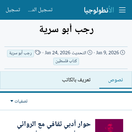
تسجيل الدخول
تسجيل
رجب أبو سرية
ت
ا
Jan 9, 2026
التحديث
Jan 24, 2026
رجب أبو سرية
ا
س
كتاب فلسطين
ر
م
ي
ا
نصوص
تعريف بالكاتب
خ
ل
ا
ك
ل
ا
تصفيات
إ
ت
ن
ب
ش
حوار أدبي ثقافي مع الروائي
ا
ء