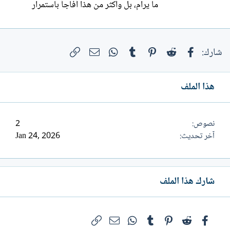
ما يرام، بل وأكثر من هذا أفاجأ باستمرار
ويوما بعد يوم، بأمرٍ سارٍّ لم يكن متوقعا، وكل
ذلك بتخطيط إلهي، جعلني في حالة من
فيسبوك
Reddit
Pinterest
Tumblr
WhatsApp
الرابط
البريد الإلكتروني
التحليق، كما لو كنت طيفا، لدرجة أني تذكرت
شارك:
القول المأثور الذي عادة ما يوصف به
المحظوظ بالقول "أنه لو قبض...
هذا الملف
نصوص
2
آخر تحديث
Jan 24, 2026
شارك هذا الملف
فيسبوك
Reddit
Pinterest
Tumblr
WhatsApp
الرابط
البريد الإلكتروني