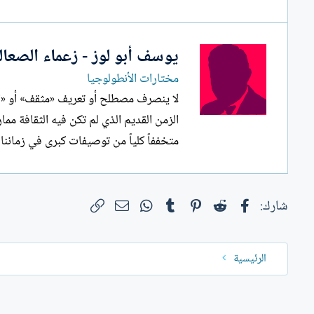
ل
إ
ن
يوسف أبو لوز - زعماء الصعا
ش
ا
مختارات الأنطولوجيا
ء
لا ينصرف مصطلح أو تعريف «مثقف» أو «المث
الزمن القديم الذي لم تكن فيه الثقافة مما
متخففاً كلياً من توصيفات كبرى في زمانن
فيسبوك
Reddit
Pinterest
Tumblr
WhatsApp
الرابط
البريد الإلكتروني
شارك:
الرئيسية