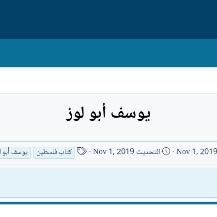
يوسف أبو لوز
ا
Nov 1, 201
التحديث
Nov 1, 2019
كتاب فلسطين
يوسف أبو ل
س
م
ا
ل
ك