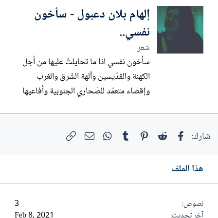
إلهام بلان دعبول - سأخون
جذور الأنا ليتني كتبتُ للشّمس: "يا أمَّنا
اغضبي توهّجي أحرقي كبرياءَنا السّقيم لا
نفسي..
تنتظري طاعتنا استلّي...
شعر
سأخون نفسي اذا ما تحايلتُ عليها من أجل
الكهنة والقدّيسين وآلهة الشّرق والغرب
وإقصاء متعمّد للصّحاري الجنوبية وأفاعيها
ورياحها وصخورها الطّينيّة والبركانيّة سأخون
بريق عينيّ أضع عدسات ملوّنة وأغرقها
فيسبوك
Reddit
Pinterest
Tumblr
WhatsApp
الرابط
البريد الإلكتروني
بقطرات لامعة ثمّ أصرخ عبر مكبّرات الصّوت
شارك:
بلهفةٍ مراوغة "الرّوح منتعشة والقلب يتّسع
للمدى والفرح...
هذا الملف
نصوص
3
آخر تحديث
Feb 8, 2021