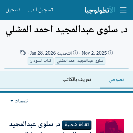
تسجيل الدخول
تسجيل
د. سلوى عبدالمجيد احمد المشلي
ت
ا
Nov 2, 2025
التحديث
Jan 28, 2026
ا
س
سلوى عبدالمجيد احمد المشلي
كتاب السودان
ر
م
ي
ا
نصوص
تعريف بالكاتب
خ
ل
ا
ك
ل
ا
تصفيات
إ
ت
ن
ب
ش
د. سلوى عبدالمجيد
ثقافة شعبية
ا
ء