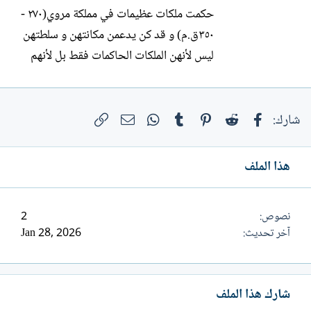
حكمت ملكات عظيمات في مملكة مروي(٢٧٠ -
٣٥٠ق.م) و قد كن يدعمن مكانتهن و سلطتهن
ليس لأنهن الملكات الحاكمات فقط بل لأنهم
لهن دور في مشاركة الطقوس الملكية و
ككاهنات للمعبودات. و قد وجدت لهن لوحات
فيسبوك
Reddit
Pinterest
Tumblr
WhatsApp
الرابط
حجرية عليها نقوش مثلا وقوفهن امام
البريد الإلكتروني
شارك:
المعبودات و اداء بعض الطقوس مثل اللوحة
الحجرية للملكة آماني شيختو و...
هذا الملف
نصوص
2
آخر تحديث
Jan 28, 2026
شارك هذا الملف