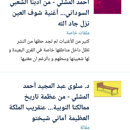
احمد المشلي - من ادبنا الشعبي
السوداني... أغنية شوف العين
نزل جاد الله
ملفات خاصة
كتير من الأغنيات لم تجد حظها من النشر
تظل داخل مناطقها خاصة في القرى البعيدة و
لها شعبيتها وسطهم و بالرغم ان مغنيها
محمود علي المحمود فنان بربر ذو الصوت
الجميل. أغنية نزل جاد الله: هذه الأغنية ألفها
د. سلوى عبد المجيد أحمد
شاعر إسمه محمد (ود الفاضل) من قرية
العباداب تقع بين قرية الحفاب و قرية
المشلي - من عظمة تاريخ
الفريخة القريتان شمال...
ممالكنا النوبية... عنقريب الملكة
العظيمة آماني شيختو
مقالة