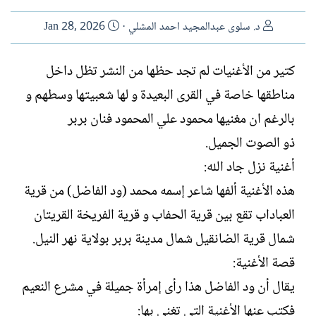
ا
ت
د. سلوى عبدالمجيد احمد المشلي
Jan 28, 2026
ل
ا
ك
ر
كتير من الأغنيات لم تجد حظها من النشر تظل داخل
ا
ي
مناطقها خاصة في القرى البعيدة و لها شعبيتها وسطهم و
ت
خ
ب
ا
بالرغم ان مغنيها محمود علي المحمود فنان بربر
ل
ذو الصوت الجميل.
إ
ن
أغنية نزل جاد الله:
ش
هذه الأغنية ألفها شاعر إسمه محمد (ود الفاضل) من قرية
ا
ء
العباداب تقع بين قرية الحفاب و قرية الفريخة القريتان
شمال قرية الضانقيل شمال مدينة بربر بولاية نهر النيل.
قصة الأغنية:
يقال أن ود الفاضل هذا رأى إمرأة جميلة في مشرع النعيم
فكتب عنها الأغنية التي تغنى بها: