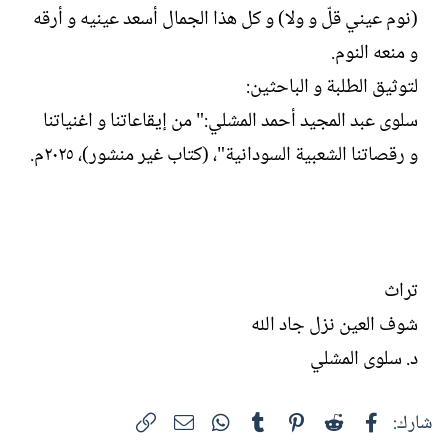
(نوم عيني قلّ و ولا) و كل هذا الجمال أسعد عينيه و أرقه
و منعه النوم.
لتوثيق الطلبة و الباحثين:
سلوى عبد المجيد أحمد المشلي:" من إيقاعاتنا و اغنياتنا
و رقصاتنا الشعبية السودانية"، (كتاب غير منشور)، ٢٠٢٥م.
تراث
شوف العين نزل جاد الله
د. سلوى المشلي
فيسبوك
Reddit
Pinterest
Tumblr
WhatsApp
الرابط
البريد الإلكتروني
شارك: