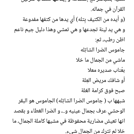
القرآن في جماله.
(و أيده من الكتيف بِتله) أي يدها من كتفها مفدوعة
و هي يد لينة تجدعها و هي تمشي وهذا دليل جيم ناعم
اظن رطب، ثم:
جاموس الضرا الشاتِله
ماشي من الجمال ما خلا
بعُناب صديره معلا
أو شافك مريض العِلة
صبح فوق كرامة الغلة
شبهها ب ( جاموس الضرا الشاتِله) الجاموس هو البقر
الوحشي عرف بجمال عينيه و..، و الضرا الغطاء و بقصد
انها تعيش مضارية محفوظة في مشيها كاملة الجمال، ما
خلا لم تترك من الجمال شيء.