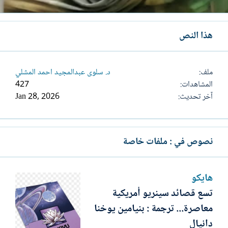
هذا النص
ملف
د. سلوى عبدالمجيد احمد المشلي
المشاهدات
427
آخر تحديث
Jan 28, 2026
نصوص في : ملفات خاصة
هايكو
تسع قصائد سينريو أمريكية
معاصرة... ترجمة : بنيامين يوخنا
دانيال