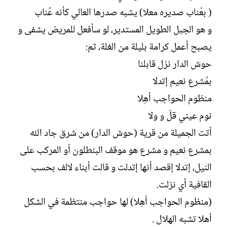
( بعُناب صديره معلا) يشبه صدرها العالي كأنه عُناب
و هو الجبل الطويل المستدير، لو سأفعل للمريض يشفى و
يصبح أعمل كرامة بليلة من الغلة، ثم:
حوش الدار نزل قابلنا
بمُشرع نعيم إتدلا
منظوم الحواجب أهِلا
نوم عيني قلّ و ولا
أتت الجميلة من قرية (حوش الدار) من شرق جاد الله
بمشرع نعيم و مشرع هو موقف البنطلون أو المركب على
النيل، إتدلا إقصد أنها إتدلت و قالت أبناء لالف بحسب
القافية أي نزلت.
(منظوم الحواجب أهِلا) لها حواجب منتظمة في الشكل
أهلا تشبه الهلال .