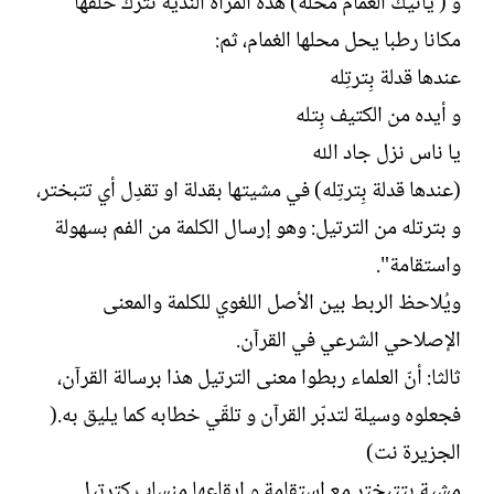
و ( ياتيك الغمام محله) هذه المرأة الندية تترك خلفها
مكانا رطبا يحل محلها الغمام، ثم:
عندها قدلة بِترتِله
و أيده من الكتيف بِتله
يا ناس نزل جاد الله
(عندها قدلة بِترتِله) في مشيتها بقدلة او تقدِل أي تتبختر،
و بترتله من الترتيل: وهو إرسال الكلمة من الفم بسهولة
واستقامة".
ويُلاحظ الربط بين الأصل اللغوي للكلمة والمعنى
الإصلاحي الشرعي في القرآن.
ثالثا: أنّ العلماء ربطوا معنى الترتيل هذا برسالة القرآن،
فجعلوه وسيلة لتدبّر القرآن و تلقّي خطابه كما يليق به.(
الجزيرة نت)
مشية بتتبختر مع إستقامة و إيقاعها منساب كترتيل