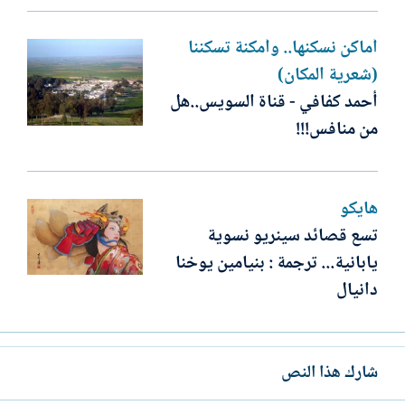
أماكن نسكنها.. وأمكنة تسكننا
(شعرية المكان)
أحمد كفافي - قناة السويس..هل
من منافس!!!
هايكو
تسع قصائد سينريو نسوية
يابانية... ترجمة : بنيامين يوخنا
دانيال
شارك هذا النص