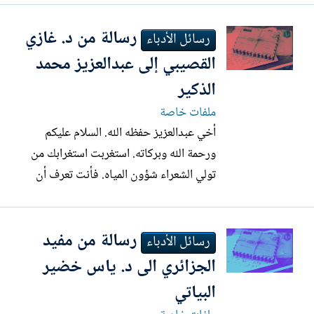
الأنطولوجيا ) ولا تزال منارة رائدة و متميزة
رسالة من د. غازي
في الثقافة و المعرفة . نتمنى لكم دوام التقدم
رسائل الأدباء
و النجاح ومزيدا من العطاء و الإنجاز في
القصيبي إلى عبدالعزيز محمد
السنوات...
الذكير
ملفات خاصة
أخي عبدالعزيز حفظه الله. السلام عليكم
ورحمة الله وبركاته. استغربت استغرابك من
تولي الشعراء شؤون المياه. فأنت تعرف أن
الشعراء "يخوضون" في "بحور" الشعر. وأن
الشاعر المطبوع يغرف من "بحر" كما أنك
رسالة من مفيد
تعرف أن الشاعر ذو ذوق "سيال" وكلامه
رسائل الأدباء
"حلو" يزيل الملوحة. والشعراء المداحون
الجزائري الى د. ياس خضير
يبيعون "ماء" وجوههم. وقيل عن...
البياتي