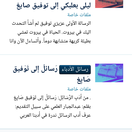
وعسى أن تشعرونا قبل ترككم القاهرة إلى
ليلى بعلبكي إلى توفيق صايغ
بيروت. سيدي...
ملفات خاصة
الرسالة الأولى عزيزي توفيق لم أشأ التحدث
اليك في بيروت. الحياة في بيروت تمشي
بطيئة كريهة متشابهة دوماً. وأتساءل الآن وانا
أكتب اليك في مقهى صغير هادئ قرب حديقة
«اللوكسمبورغ» كيف يمكنني ان اعود الى
رَسائلُ إلى تَوْفيق
بيروت لأرجع الى الوراء وابدأ من هناك حياة
رسائل الأدباء
متشابهة بطيئة كريهة؟ منذ اسبوع وانا افتش
صَايِغ
عن غرفة في...
ملفات خاصة
. منْ أدَبِ الرَّسَائِل: رَسائلُ إلى تَوْفيق صَايِغ
بقلم: عبدالجبار العلمي على سبيل التقديم:
عرفَ أدب الرسائل ندرة في أدبنا العربي
المعاصر، ولهذا النوع من " الأدب التراسلي