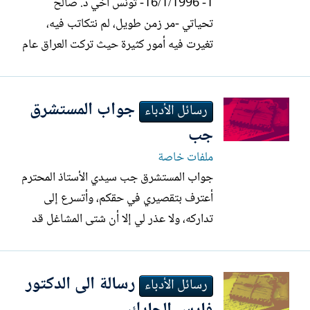
1- 16/1/1996- تونس أخي د. صالح
تحياتي -مر زمن طويل، لم نتكاتب فيه،
تغيرت فيه أمور كثيرة حيث تركت العراق عام
1989 بعد أن استقلت إذ لم يعد في مقدوري
الاستمرار وكانت استقالتي قبل المغادرة
جواب المستشرق
بثلاثة أعوام منها عامان تحت ظل سنوات
رسائل الأدباء
الحرب العراقية الإيرانية، تلك الحرب اللعينة
جب
التي لم نخترها –كشعب-...
ملفات خاصة
جواب المستشرق جب سيدي الأستاذ المحترم
أعترف بتقصيري في حقكم، وأتسرع إلى
تداركه، ولا عذر لي إلا أن شتى المشاغل قد
حالت دون متابعة دراساتي في الأدب العربي
الحديث مع شدة اهتمامي به، حتى عضوية
رسالة الى الدكتور
المجمع اللغوي؛ لأن غيبتي السنوية في مصر
رسائل الأدباء
والقيام بأعماله يضطرني إلى مضاعفة ما عليَّ