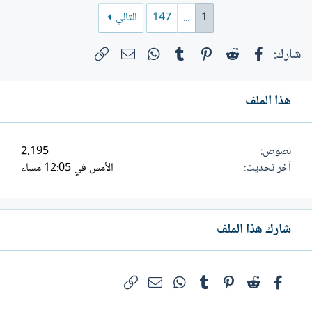
"بين الأدباء دور في الكشف عن المشاعر
1
...
147
التالي
الحميمة، والبوح بأسرار المتراسلين المختلفة،
والإعلان بصدق وصراحة عن لواعج النفس...
فيسبوك
Reddit
Pinterest
Tumblr
WhatsApp
الرابط
البريد الإلكتروني
شارك:
هذا الملف
نصوص
2,195
آخر تحديث
الأمس في 12:05 مساء
شارك هذا الملف
فيسبوك
Reddit
Pinterest
Tumblr
WhatsApp
الرابط
البريد الإلكتروني