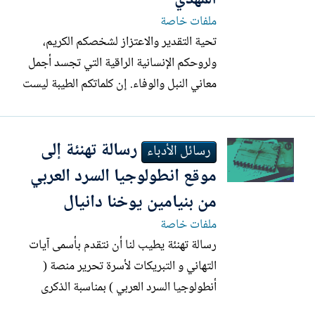
ملفات خاصة
تحية التقدير والاعتزاز لشخصكم الكريم،
ولروحكم الإنسانية الراقية التي تجسد أجمل
معاني النبل والوفاء. إن كلماتكم الطيبة ليست
مجرد عبارات مجاملة، بل هي شهادة تحمل
قيمة إنسانية وفكرية عميقة، لأن الكلمة
رسالة تهنئة إلى
الصادقة الصادرة من قلب يحمل المحبة
رسائل الأدباء
والاحترام قادرة على أن تمنح الفكر طاقة
موقع انطولوجيا السرد العربي
جديدة للاستمرار والعطاء...
من بنيامين يوخنا دانيال
ملفات خاصة
رسالة تهنئة يطيب لنا أن نتقدم بأسمى آيات
التهاني و التبريكات لأسرة تحرير منصة (
أنطولوجيا السرد العربي ) بمناسبة الذكرى
الثانية عشرة لتأسيسها . لقد كانت (