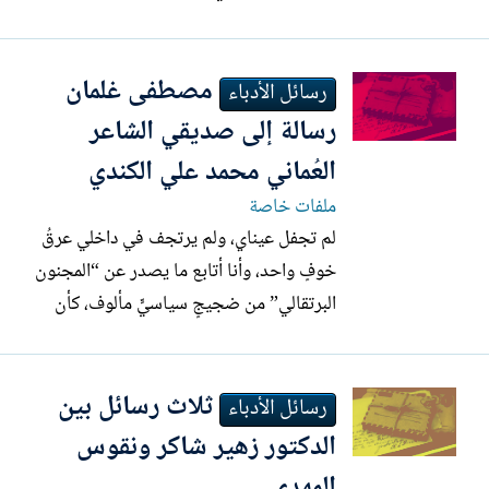
ادب الرسلئل، وادب المراسلاب أو الترسل كما
لا يخفى هو لون ادبي قائم بذاته ومتميز
مصطفى غلمان
بصياغته الخالصة والخاصة مثله مثل ضروب
رسائل الأدباء
الآداب الاخرى التي تنبش في سحيق الذات
رسالة إلى صديقي الشاعر
الانسانية وتحاول...
العُماني محمد علي الكندي
ملفات خاصة
لم تجفل عيناي، ولم يرتجف في داخلي عرقُ
خوفٍ واحد، وأنا أتابع ما يصدر عن “المجنون
البرتقالي” من ضجيجٍ سياسيٍّ مألوف، كأن
العالم قد اعتاد أن يطالع كل موسمٍ شكلاً
جديداً من العبث نفسه، بثياب مختلفة وصوتٍ
ثلاث رسائل بين
أعلى، ولكن بالفراغ ذاته. لقد غدت تهديداته
رسائل الأدباء
أقرب إلى طقسٍ إعلاميٍّ متكرر: غزواتٌ لفظية
الدكتور زهير شاكر ونقوس
مراهقة،...
المهدي