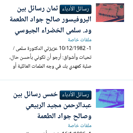
ثمان رسائل بين
ثم آخر اختصاصي بأمراض الضغط العالي،
رسائل الأدباء
وكل واحد من هؤلاء يجري عليّ مجموعة من
البروفيسور صالح جواد الطعمة
التجارب وكأني أرنب او...
ود. سلمى الخضراء الجيوسي
ملفات خاصة
1- 10/12/1982 عزيزتي الدكتورة سلمى /
تحيات وأشواق: أرجو أن تكوني بأحسن حال،
صلبة كعهدي بك في وجه الملمات العائلية أو
غيرها من المصاعب، موفقة في مساعيك
لخير العربية في ديارها وفي غير ديارها. لابدّ
خمس رسائل بين
لي من أن أكرر لك أسفي الشديد لسوء الفهم
رسائل الأدباء
الذي مسنا ونحن نتحدث هاتفياً قبل يومين
عبدالرحمن مجيد الربيعي
حول PROTA – لم أرد من...
وصالح جواد الطعمة
ملفات خاصة