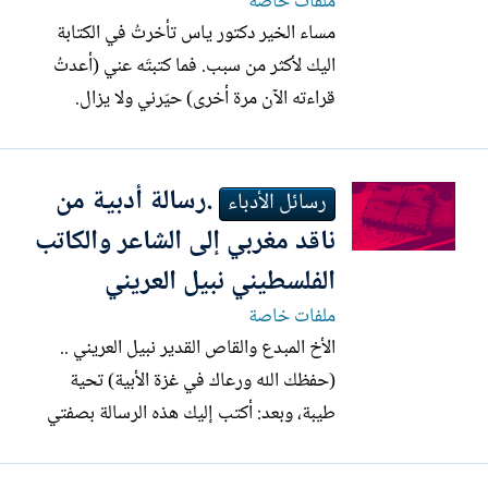
ملفات خاصة
مساء الخير دكتور ياس تأخرتُ في الكتابة
اليك لأكثر من سبب. فما كتبتَه عني (أعدتُ
قراءته الآن مرة أخرى) حيّرني ولا يزال.
اتساءل: كيف كتبتَ عني كتابة العارف بما
اعرفه وحدي عن نفسي، ونحن (انت وأنا) لم
.رسالة أدبية من
يسبق ان تعارفنا إلى الدرجة التي تتيح
رسائل الأدباء
لحضرتك الخروج بتقديرات وتقييمات عني
ناقد مغربي إلى الشاعر والكاتب
على هذه الدرجة من الدقة؟...
الفلسطيني نبيل العريني
ملفات خاصة
الأخ المبدع والقاص القدير نبيل العريني ..
(حفظك الله ورعاك في غزة الأبية) تحية
طيبة، وبعد: أكتب إليك هذه الرسالة بصفتي
ناقداً مغربياً تشرف بقراءتك، وأخاً عربياً يؤمن
بأن الكلمة الصادقة لا تحدها حدود. لقد كنت،