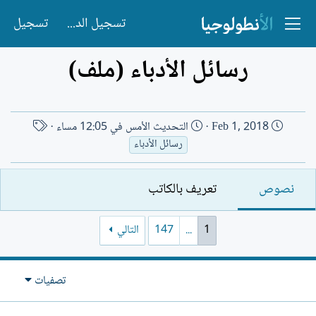
تسجيل الدخول
تسجيل
رسائل الأدباء (ملف)
ت
ا
Feb 1, 2018
التحديث
الأمس في 12:05 مساء
ا
س
رسائل الأدباء
ر
م
ي
ا
نصوص
تعريف بالكاتب
خ
ل
ا
ك
ل
ا
1
...
147
التالي
إ
ت
ن
ب
ش
تصفيات
ا
ء