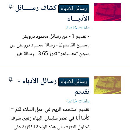
كشاف رســـــائل
م
رسائل الأدباء
ث
الأدبــــاء
ب
ملفات خاصة
ت
- تقديم 1 - من رسائل محمود درويش
وسميح القاسم 2 - رسالة محمود درويش من
سجن "معسياهو" تموز 65 3 - رسالة غير
منشورة من نزار قباني إلى سميح القاسم 4 -
رسالة طلعت سقيرق الى سميح القاسم 5-
رسائل الأدباء -
م
رسالة محمد زفزاف الى محمد شكري 6 -
رسائل الأدباء
ث
رسائل بين محمد شكري ومحمد برادة 7 - من
تقديم
ب
رسائل ميخائيل نعيمه إلى عبد الكريم...
ملفات خاصة
ت
تقديم استخدم الريح في حمل السلام لكم =
كأنما أنا في عصر سليمان. البهاء زهير. سوف
نحاول التعرف في هذه الواحة الفكرية على