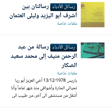
رسالتان بين
وحتى عهد قريب، أعيش قلقاً بالغاً على
رسائل الأدباء
مستقبل القصة القصيرة في عالمنا العربي،
أشرف أبو اليزيد وليلى العثمان
متخوفاً من...
ملفات خاصة
رسالة من عبد
رسائل الأدباء
الرحمن منيف إلى محمد سعيد
الصكار
ملفات خاصة
باريس 13/12/1978 أخي العزيز أبو ريا
تحياتي الحارة وأشواقي منذ شهر تماماً وأنا
أنتقل من مستشفى الى آخر، من طبيب الى
آخر، في محاولة لإجراء عملية ترميم كاملة
ونهائية.. فبعد الغدة، حُوّلت إلى طبيب القلب،