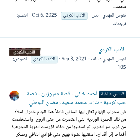
محمد...
نقوس المهدي
نص
Oct 6, 2025
القسم:
الأدب
الكردي
ترجمات
الأدب الكردي
نقوس المهدي
ملف
Sep 3, 2021
نصوص:
الأدب
الكردي
105
أحمد خاني - قصة مم وزين - قصة
قصص عراقية
حب كردية - ت: د. محمد سعيد رمضان البوطي
في محراب الإلهام تعال ايها الساقي فاملأ هذا الجام خمرا... املأه
من تلك الخمرة الوردية التي اعتصرت من جنى الروح, واستخلصت
من ذوب سر القلوب. ثم اسقنيها من شفاه كؤوسك الدرية المجوهرة
أقداحا إثر أقداح, اسقنيها نشوة تهيج مني فؤادي الغافي وتسكر