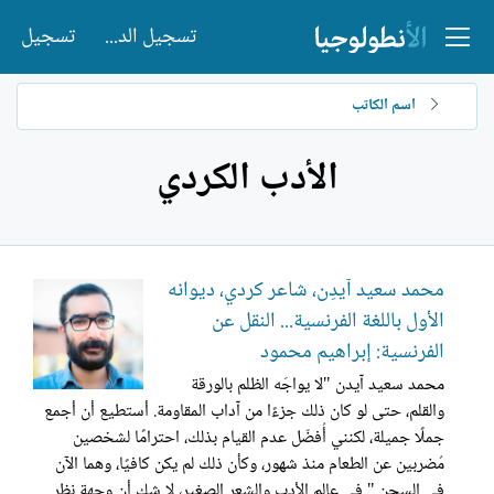
تسجيل الدخول
تسجيل
اسم الكاتب
الأدب الكردي
محمد سعيد آيدِن، شاعر كردي، ديوانه
الأول باللغة الفرنسية... النقل عن
الفرنسية: إبراهيم محمود
محمد سعيد آيدن "لا يواجَه الظلم بالورقة
والقلم، حتى لو كان ذلك جزءًا من آداب المقاومة. أستطيع أن أجمع
جملًا جميلة، لكنني أُفضّل عدم القيام بذلك، احترامًا لشخصين
مُضربين عن الطعام منذ شهور، وكأن ذلك لم يكن كافيًا، وهما الآن
في السجن." في عالم الأدب والشعر الصغير، لا شك أن وجهة نظر