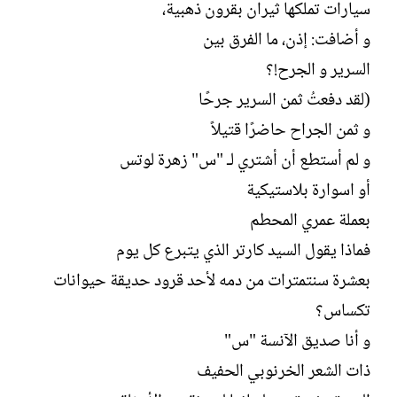
سيارات تملكها ثيران بقرون ذهبية،
و أضافت: إذن، ما الفرق بين
السرير و الجرح!؟
(لقد دفعتُ ثمن السرير جرحًا
و ثمن الجراح حاضرًا قتيلاً
و لم أستطع أن أشتري لـ "س" زهرة لوتس
أو اسوارة بلاستيكية
بعملة عمري المحطم
فماذا يقول السيد كارتر الذي يتبرع كل يوم
بعشرة سنتمترات من دمه لأحد قرود حديقة حيوانات
تكساس؟
و أنا صديق الآنسة "س"
ذات الشعر الخرنوبي الحفيف