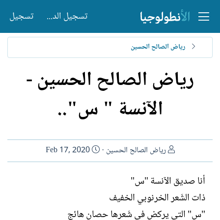
تسجيل الدخول
تسجيل
رياض الصالح الحسين
رياض الصالح الحسين -
الآنسة " س"..
ا
ت
رياض الصالح الحسين
Feb 17, 2020
ل
ا
ك
ر
أنا صديق الآنسة "س"
ا
ي
ذات الشَعر الخرنوبي الخفيف
ت
خ
ب
ا
"س" التي يركض في شَعرها حصان هائج