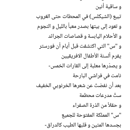
ل
و ساقية أنين
إ
ن
تبيع (الشيكلس) في المحطات حتى الغروب
ش
و تعود إلى بيتها بصدر معبأ بالليل و النجوم
ا
ء
و الأحلام اليابسة و قصاصات الجرائد
و "س" التي اكتشفت قبل أيام أن فورستر
يفرم ألسنة الأطفال الافريقيين
و يصدّرها معلبة إلى القارات الخمس-
نامت في فراشي البارحة
بعد أن نفضتْ عن شعرها الخرنوبي الخفيف
ستَّ مدرعات محطمة
و حقلاً من الذرة الصفراء
"س" المملكة المفتوحة للجميع
بجسدها المتين و قلبها الطيب كالدراق-