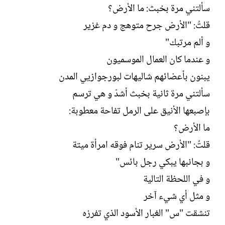
سألتني مرة بخبث: ما الأرض؟
قلتُ: "الأرض جرح متوهج و دم غزير
و ألم مرتبك"
و عندما كان العمال الموسميون
يبنون بأعضائهم شاليهات لبورجوازيي المدن
سألتني مرة ثانية بخبث أشدّ و هي ترسم
بإصبعها الأنيق على الرمل تفاحة معطوبة:
ما الأرض؟
قلتُ: "الأرض سرير تنام فوقه امرأة ميتة
و بجانبها يبكي رجل بائس"
و في اللحظة التالية
و مثل أي شيء آخر
تنشقت "س" الغبار الأسود الذي تفرزه