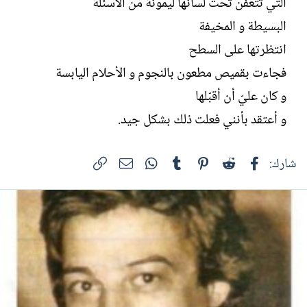
التي تتعفن تحت لسانها ليمونة من الأسئلة
البسيطة و المخيفة
انتظرتها على السطح
فجاءت بقميص مطعون بالنجوم و الأحلام اليابسة
و كان عليّ أن أقبّلها
و أعتقد بأنني فعلت ذلك بشكل جيد.
فيسبوك
Reddit
Pinterest
Tumblr
WhatsApp
الرابط
البريد الإلكتروني
شارك: