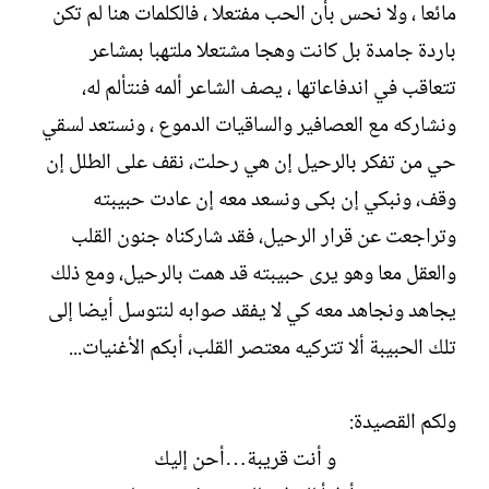
مائعا ، ولا نحس بأن الحب مفتعلا ، فالكلمات هنا لم تكن
باردة جامدة بل كانت وهجا مشتعلا ملتهبا بمشاعر
تتعاقب في اندفاعاتها ، يصف الشاعر ألمه فنتألم له،
ونشاركه مع العصافير والساقيات الدموع ، ونستعد لسقي
حي من تفكر بالرحيل إن هي رحلت، نقف على الطلل إن
وقف، ونبكي إن بكى ونسعد معه إن عادت حبيبته
وتراجعت عن قرار الرحيل، فقد شاركناه جنون القلب
والعقل معا وهو يرى حبيبته قد همت بالرحيل، ومع ذلك
يجاهد ونجاهد معه كي لا يفقد صوابه لنتوسل أيضا إلى
تلك الحبيبة ألا تتركيه معتصر القلب، أبكم الأغنيات...
ولكم القصيدة:
و أنت قريبة…أحن إليك