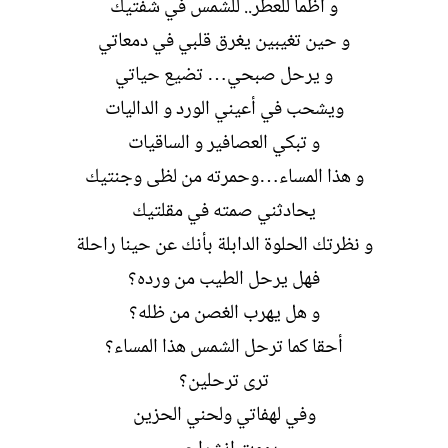
و أظمأ للعطر.. للشمس في شفتيك
و حين تغيبين يغرق قلبي في دمعاتي
و يرحل صبحي… تضيع حياتي
ويشحب في أعيني الورد و الداليات
و تبكي العصافير و الساقيات
و هذا المساء…وحمرته من لظى وجنتيك
يحادثني صمته في مقلتيك
و نظرتك الحلوة الدابلة بأنك عن حينا راحلة
فهل يرحل الطيب من ورده؟
و هل يهرب الغصن من ظله؟
أحقا كما ترحل الشمس هذا المساء؟
ترى ترحلين؟
وفي لهفاتي ولحني الحزين