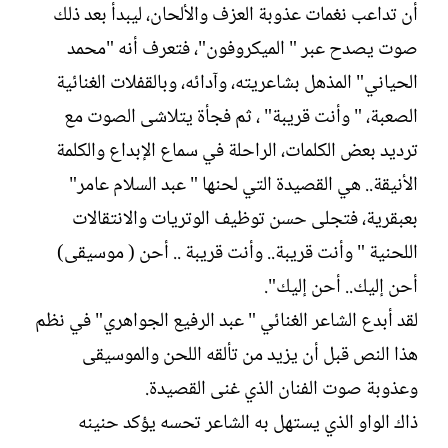
أن تداعب نغمات عذوبة العزف والألحان، ليبدأ بعد ذلك
ت
خ
ب
ا
صوت يصدح عبر " الميكروفون"، فتعرف أنه "محمد
ل
الحياني" المذهل بشاعريته، وآدائه، وبالقفلات الغنائية
إ
ن
الصعبة، " وأنت قريبة" ، ثم فجأة يتلاشى الصوت مع
ش
ترديد بعض الكلمات، الراحلة في سماع الإبداع والكلمة
ا
ء
الأنيقة.. هي القصيدة التي لحنها " عبد السلام عامر"
بعبقرية، فتجلى حسن توظيف الوتريات والانتقالات
اللحنية " وأنت قريبة.. وأنت قريبة .. أحن ( موسيقى)
أحن إليك.. أحن إليك".
لقد أبدع الشاعر الغنائي " عبد الرفيع الجواهري" في نظم
هذا النص قبل أن يزيد من تألقه اللحن والموسيقى
وعذوبة صوت الفنان الذي غنى القصيدة.
ذاك الواو الذي يستهل به الشاعر تحسه يؤكد حنينه