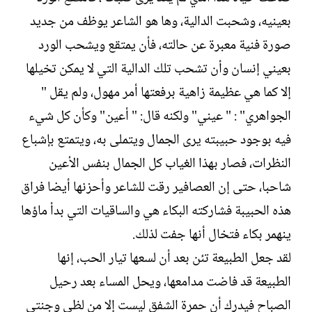
بعينيه، وشحبت الدالية، وها هو الشاعر يوظف من جديد
صورة فنية معبرة عن حالته، فأن يمتقع ويشحب الورد
بعيني إنسان وأن تشحب تلك الدالية التي لا يمكن تخيلها
إلا كما هي عظيمة زاهية برفعتها أمر مهول، ولم يقل "
الجواهري" : " عيني" ولكنه قال: " أعين" وكأن كل شيء
فيه بوجود حبيبته يرى الجمال ويتملى به، ويتمتع بإشباع
النظرات، فصار بهذا الغياب كل الجمال بنفس الأعين
شاحبا، حتى إن العصافير رقت للشاعر وأحزنها أيضا فراق
هذه الحبيبة فشاركته البكاء هي والساقيات التي بدأ ماؤها
ينهمر بكاء فتخال أنها جفت لذلك.
لقد جعل الطبيعة تئن بعد أن لسعها تيار الحب، إنها
الطبيعة قد فاضت مدامعها، ويحل المساء بعد رحيل
الصباح فيدرك أن حمرة الشفق ليست إلا من لظى وجنتي