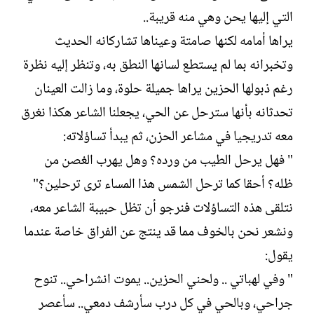
التي إليها يحن وهي منه قريبة..
يراها أمامه لكنها صامتة وعيناها تشاركانه الحديث
وتخبرانه بما لم يستطع لسانها النطق به، وتنظر إليه نظرة
رغم ذبولها الحزين يراها جميلة حلوة، وما زالت العينان
تحدثانه بأنها سترحل عن الحي، يجعلنا الشاعر هكذا نغرق
معه تدريجيا في مشاعر الحزن، ثم يبدأ تساؤلاته:
" فهل يرحل الطيب من ورده؟ وهل يهرب الغصن من
ظله؟ أحقا كما ترحل الشمس هذا المساء ترى ترحلين؟"
نتلقى هذه التساؤلات فنرجو أن تظل حبيبة الشاعر معه،
ونشعر نحن بالخوف مما قد ينتج عن الفراق خاصة عندما
يقول:
" وفي لهباتي .. ولحني الحزين.. يموت انشراحي.. تنوح
جراحي، وبالحي في كل درب سأرشف دمعي.. سأعصر