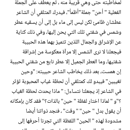
لمخاطبته حتى وهي قريبة منه ، ثم يعطف على الجملة
الفعلية " أحن" جملة"أظمأ"، فيدرك المتلقي أن الشاعر
عطشان ظامئ لكن ليس إلى ماء بل إلى أن يسقيه عطر
وشمس في شفتي تلك التي يحن إليها، وفي ذلك كناية
عن الإشراق والجمال اللذين تتميز بهما هذه الحبيبة
فيجعلنا لا نرى الشمس إلا مرآة معكوسة من إشراقة
شفتيها، وما العطر الجميل إلا عطر نابع من شفتي الحبيبة
إن همست، بعد ذلك يخاطب الشاعر حبيبته: "وحين
تغيبين" فيبدو لك كمتلقي أن لحظة غياب المحبوبة ثؤثر
في الشاعر إذ يجعلنا نتساءل: " ماذا يحدث لحظة الغياب
؟"و " لماذا اختار لفظة " حين" بالذات؟" فقد كان بإمكانه
أن يقول بدل " حين" " وقت" ، فنجد ذواتنا أيضا
مشدودة لهذه " الحين" اللفظة التي تجرنا أحرفها إلى