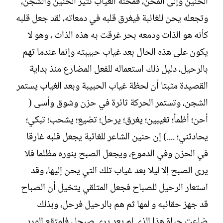
الحنين وإلى المحن، فمحنة الغياب تثير الحنين والشجن،
وتجعله يحن للغائبة فيغرق قلبه في دمعاته، لقد جعل قلبه
كأنه هو الذات ودمعه بحر غرقت به هذه الذات ، وهو لا
يكون على هذه الحال بعد غياب حبيبته وإنما عندما تهم
بالرحيل، دليل ذلك استعماله للفعل المضارع منذ بداية
القصيدة مثبتا أن لحظة غياب الحبيبة وبعد الغياب يستمر
الشجن، وتستمر الحركة ثائرة في حزن وشوق وأسى (
أحن؛ أظمأ؛ تغيبين؛ يغرق؛ يرحل؛ تضيع؛ يشحب؛ تبكي؛
يحادثني؛ ....) إن حنين الشاعر للغائبة يجعل قلبه غارقا
في الحزن وفي الدموع، ويجعل الصبح بنوره مظلما فلا
يرى الصبح إلا ليلا بعد غياب تلك التي يحن إليها، وقد
استعار الرحيل للصباح فجعل المتلقي يتخيل أن الصباح
قد جهز حقائبه و لمها ثم هم بالرحيل فرحل، وبذلك
ضاعت حياة هذا الذي لم يعد يرى صبحا ، فامتقع الورد