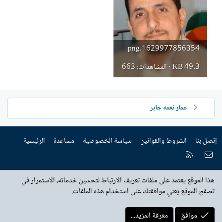
إ
ن
ش
ا
1629977856354.png
ء
49.3 KB · المشاهدات: 663
عمار نعمه جابر
إتصل بنا
الشروط والقوانين
سياسة الخصوصية
مساعدة
الرئيسية
إتصل بنا
RSS
هذا الموقع يعتمد على ملفات تعريف الارتباط لتحسين خدماته، الاستمرار في
تصفح الموقع يعني موافقتك على استخدام هذه الملفات.
موافق
معرفة المزيد...