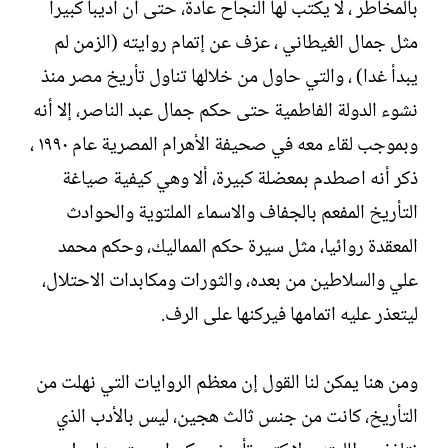
بالمخاطر ، لا يكتب لها النجاح عادة، حتى أن اديبا كبيرا
مثل جمال الغيطاني ، عزف عن إتمام روايته (الزمن لم
يبدأ غدا) ، والتي حاول من خلالها تناول تأريخ مصر منذ
نشوء الدولة الفاطمية حتى حكم جمال عبد الناصر، إلا أنه
وبموجب لقاء معه في صحيفة الأهرام المصرية عام ١٩٩٠ ،
ذكر أنه اصطدم بمعضلة كبيرة، ألا وهي كيفية صياغة
التأريخ المفعم بالجفاف والاسماء الملتوية والحوادث
المعقدة روائيا، مثل سيرة حكم المماليك، وحكم محمد
علي والسلاطين من بعده، والثورات ومكابدات الاحتلال،
ليتعذر عليه اتمامها فيركنها على الرف.
ومن هنا يمكن لنا القول إن معظم الروايات التي نهلت من
التأريخ، كانت من جنس ثالث هجين، ليس بالأدب الذي