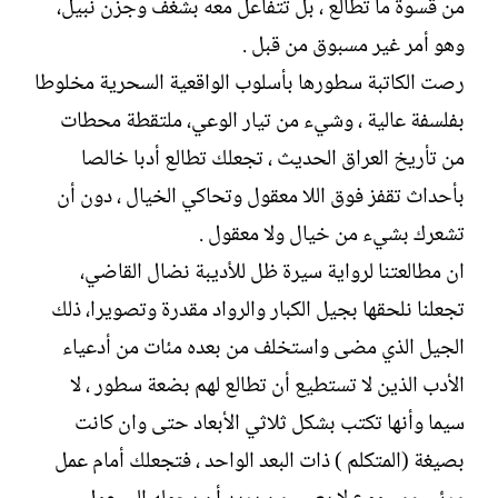
من قسوة ما تطالع ، بل تتفاعل معه بشغف وجزن نبيل،
وهو أمر غير مسبوق من قبل .
رصت الكاتبة سطورها بأسلوب الواقعية السحرية مخلوطا
بفلسفة عالية ، وشيء من تيار الوعي، ملتقطة محطات
من تأريخ العراق الحديث ، تجعلك تطالع أدبا خالصا
بأحداث تقفز فوق اللا معقول وتحاكي الخيال ، دون أن
تشعرك بشيء من خيال ولا معقول .
ان مطالعتنا لرواية سيرة ظل للأديبة نضال القاضي،
تجعلنا نلحقها بجيل الكبار والرواد مقدرة وتصويرا، ذلك
الجيل الذي مضى واستخلف من بعده مئات من أدعياء
الأدب الذين لا تستطيع أن تطالع لهم بضعة سطور ، لا
سيما وأنها تكتب بشكل ثلاثي الأبعاد حتى وان كانت
بصيغة (المتكلم ) ذات البعد الواحد ، فتجعلك أمام عمل