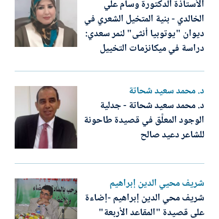
الأستاذة الدكتورة وسام علي
الخالدي - بنية المتخيل الشعري في
ديوان "يوتوبيا أنثى" لنمر سعدي:
دراسة في ميكانزمات التخييل
د. محمد سعيد شحاتة
د. محمد سعيد شحاتة - جدلية
الوجود المعلَّق في قصيدة طاحونة
للشاعر دعيد صالح
شريف محيي الدين إبراهيم
شريف محي الدين إبراهيم -إضاءة
على قصيدة "المقاعد الأربعة"