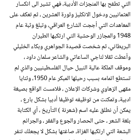
التي تطفح بها المنجزات الأدبية، فهي تشير الى انكسار
العثمانيين ودخول الانكليز وثورة العشرين ، ثم تعكف على
المعاهدات التي أججت الشارع العراقي، وتبلغ وثبة عام
1948 والمجازر الوحشية التي ارتكبها الطيران
البريطاني، ثم شخصت قصيدة الجواهري وبكاء الخليلي
وأعطت ثقلا لناجي الساعاتي والشاعر سلمان داود ،
وموقف الملكة عالية النبيل حيال الفلسطينيين والذي لم
تستطع اتمامه بسبب رحيلها المبكر عام 1950، وثنايا
مقهى الزهاوي وشركات الإعلان ، فلامست الواقع بصيغة
ادبية، وتمكنت من توظيفه توظيفا أدبيا بشكل بارع ،
يمكن أن نطلق عليه اسم (شعرنة ) التأريخ ، أي الكتابة
بلغة الشعر ، حتى الحصار والجوع والفقر ، والجرائم
البشعة التي ارتكبها الغزاة، صاغتها بشكل لا يجعلك تنفر