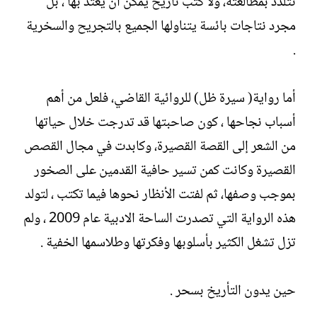
نتلذذ بمطالعته، ولا كتب تأريخ يمكن ان يعتد بها ، بل
مجرد نتاجات بائسة يتناولها الجميع بالتجريح والسخرية
.
أما رواية( سيرة ظل) للروائية القاضي، فلعل من أهم
أسباب نجاحها ، كون صاحبتها قد تدرجت خلال حياتها
من الشعر إلى القصة القصيرة، وكابدت في مجال القصص
القصيرة وكانت كمن تسير حافية القدمين على الصخور
بموجب وصفها، ثم لفتت الأنظار نحوها فيما تكتب ، لتولد
هذه الرواية التي تصدرت الساحة الادبية عام 2009 ، ولم
تزل تشغل الكثير بأسلوبها وفكرتها وطلاسمها الخفية .
حين يدون التأريخ بسحر .