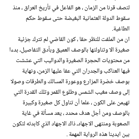
لتصف قرنا من الزمان ، هو الفاعل في تأريخ العراق ، منذ
سقوط الدولة العثمانية البغيضة حتى سقوط حكم
الطاغية.
ان من الملفت للنظر حقا ، كون القاضي لم تترك جزئية
صغيرة الا وتناولتها بالوصف العميق وبأدق التفاصيل، بدءا
من محتويات الحجرة الصغيرة والدواليب التي عششت
فيها العناكب والجدران التي عفا عليها الزمن، ونهاية
بوصف خضرة المزارع ووعورة المسالك والطرقات وصولا
إلى وصف مغيب الشمس وطلوع القمر وتلك القدرة التي
تهيمن على الكون ، علما أن تناول كل صغيرة وكبيرة
بالوصف ومن أجل هدف محدد ، يعد مسألة في غاية
الصعوبة ومنتهى الاجهاد، ذاك الاجهاد الذي كابدته لتكون
بين ايدينا هذه الرواية المهمة .