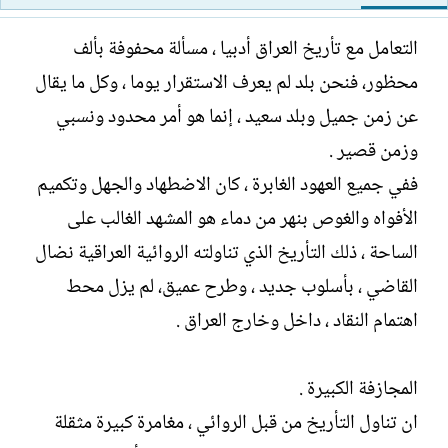
ت
خ
ب
ا
التعامل مع تأريخ العراق أدبيا ، مسألة محفوفة بألف
ل
محظور، فنحن بلد لم يعرف الاستقرار يوما ، وكل ما يقال
إ
ن
عن زمن جميل وبلد سعيد ، إنما هو أمر محدود ونسبي
ش
وزمن قصير .
ا
ء
ففي جميع العهود الغابرة ، كان الاضطهاد والجهل وتكميم
الأفواه والغوص بنهر من دماء هو المشهد الغالب على
الساحة ، ذلك التأريخ الذي تناولته الروائية العراقية نضال
القاضي ، بأسلوب جديد ، وطرح عميق، لم يزل محط
اهتمام النقاد ، داخل وخارج العراق .
المجازفة الكبيرة .
ان تناول التأريخ من قبل الروائي ، مغامرة كبيرة مثقلة