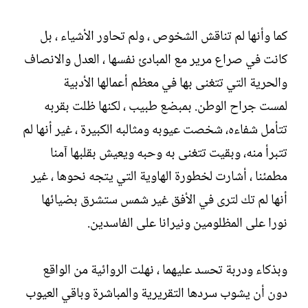
كما وأنها لم تناقش الشخوص ، ولم تحاور الأشياء ، بل
كانت في صراع مرير مع المبادئ نفسها ، العدل والانصاف
والحرية التي تتغنى بها في معظم أعمالها الأدبية
لمست جراح الوطن. بمبضع طبيب ، لكنها ظلت بقربه
تتأمل شفاءه، شخصت عيوبه ومثالبه الكبيرة ، غير أنها لم
تتبرأ منه، وبقيت تتغنى به وحبه ويعيش بقلبها آمنا
مطمئنا ، أشارت لخطورة الهاوية التي يتجه نحوها ، غير
أنها لم تك لترى في الأفق غير شمس ستشرق بضيائها
نورا على المظلومين ونيرانا على الفاسدين.
وبذكاء ودربة تحسد عليهما ، نهلت الروائية من الواقع
دون أن يشوب سردها التقريرية والمباشرة وباقي العيوب