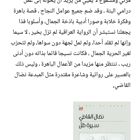
مرئي ومسموع لا يعيي من يريد أن يحوله إلى عمل
درامي البتة ، وقد ضم جميع عوامل النجاح ، قصة باهرة
وفكرة خلابة وصورا أدبية باذخة الجمال، وأسلوبا فذا
يجعلنا نستبشر أن الرواية العراقية لم تزل بخير ، لا سيما
وإنها لم تقلد أحدا، ولم تمل لجهة دون سواها، ولم تتحزب
لغير الحرية الجمال ، فكانت نسيجا قائما بذاته دون أدنى
ريب ، ننتظر منها مزيدا من الأعمال الباهرة ، وليس ذلك
بالعسير على روائية وشاعرة مقتدرة مثل المبدعة نضال
القاضي,