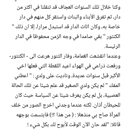
وكنا خلال تلك السنوات العجاف قد تنقلنا في اكثر من
دار، ثم تفرق الأبناء والبنات واستقر كل منهم في دار
خاصة به، وكان اثاث الدار قد استبدل مرارا، إلا ان ذلك "
الكنتور " بقي صامدا في وجه الزمن محفوظا في الدار
الرئيسة.
وعندما انقشعت الغمامة، وفار التنور هرعت الى - الكنتور-
ورفعت ذراعي في الهواء اعيد اللقطة التي فعلها اخي
الأكبر قبل سنوات عديدة، وناديت على ولدي : " اعطني
المفك " لم يكن ولدي الصغير قد علم شيئا عن تلك الحالة
العصبية، بل لم يكن يعرف شيئا عن السياسة حيث كان
للحيطان آذان. لكنه عندما وجدني اخرج الصور من خلف
المرآة صاح بي منذهلا : ( من هذا ؟!) فابتسمت بوجهه
قائلا: "لقد حان الآن الوقت لأبوح لك بكل شيء !