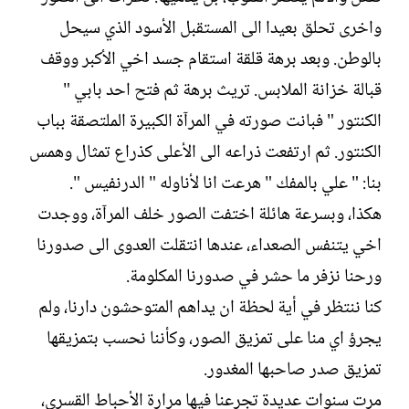
ش
واخرى تحلق بعيدا الى المستقبل الأسود الذي سيحل
ا
ء
بالوطن. وبعد برهة قلقة استقام جسد اخي الأكبر ووقف
قبالة خزانة الملابس. تريث برهة ثم فتح احد بابي "
الكنتور " فبانت صورته في المرآة الكبيرة الملتصقة بباب
الكنتور. ثم ارتفعت ذراعه الى الأعلى كذراع تمثال وهمس
بنا: " علي بالمفك " هرعت انا لأناوله " الدرنفيس ".
هكذا، وبسرعة هائلة اختفت الصور خلف المرآة، ووجدت
اخي يتنفس الصعداء، عندها انتقلت العدوى الى صدورنا
ورحنا نزفر ما حشر في صدورنا المكلومة.
كنا ننتظر في أية لحظة ان يداهم المتوحشون دارنا، ولم
يجرؤ اي منا على تمزيق الصور، وكأننا نحسب بتمزيقها
تمزيق صدر صاحبها المغدور.
مرت سنوات عديدة تجرعنا فيها مرارة الأحباط القسري،