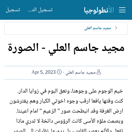
تسجيل الدخول
تسجيل
مجيد جاسم العلي
مجيد جاسم العلي - الصورة
ا
ت
مجيد جاسم العلي
Apr 5, 2023
ل
ا
ك
ر
خيم الوجوم على وجوهنا، ونعق البوم في زوايا الدار.
ا
ي
كنت وقتها يافعا ارقب وجوه اخوتي الكبار وهم يفترشون
ت
خ
ب
ا
ارض الغرفة وقد انبطحت صور " الزعيم " امام اعيننا.
ل
وبصمت ملؤه الأسى كانت الرؤوس دائخة لا تدري ماذا
إ
ن
تفعل والألم يعصر القلوب، بل يدميها. نظرات الى الصور