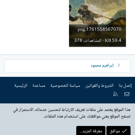
إ
ن
ش
ا
1761558567070.png
ء
59.4 KB · المشاهدات: 378
إبراهيم محمود
إتصل بنا
الشروط والقوانين
سياسة الخصوصية
مساعدة
الرئيسية
إتصل بنا
RSS
هذا الموقع يعتمد على ملفات تعريف الارتباط لتحسين خدماته، الاستمرار في
تصفح الموقع يعني موافقتك على استخدام هذه الملفات.
موافق
معرفة المزيد...