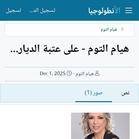
تسجيل الدخول
تسجيل
هيام التوم
هيام التوم - على عتبة الديار...
ا
ت
هيام التوم
Dec 1, 2025
ل
ا
ك
ر
نص
صور (1)
ا
ي
ت
خ
ب
ا
ل
إ
ن