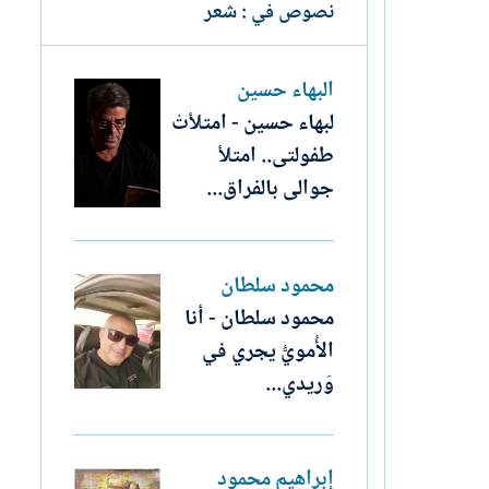
نصوص في : شعر
البهاء حسين
لبهاء حسين - امتلأتْ
طفولتى.. امتلأ
جوالى بالفراق...
محمود سلطان
محمود سلطان - أنا
الأُمويُّ يجري في
وَريدي...
إبراهيم محمود