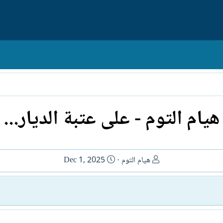
هيام التوم - على عتبة الديار...
ا
ت
هيام التوم
Dec 1, 2025
ل
ا
ك
ر
ا
ي
ت
خ
ب
ا