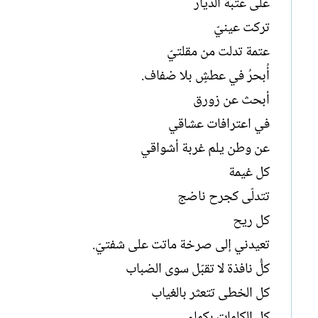
على عتبة الديار
تركت عينيّ
عتمة تدلت من مقلتيّ
أُبحرُ في عطشٍ بلا ضفاف.
أبحث عن زورق
في اعترافات عشاقي
عن وطن يلم غربة أشواقي
كل غيمة
تتدلّى كجرح ناضج
كل ريح
تعيدني إلى صرخة ماتت على شفتيّ.
كلُّ نافذة لا تقبّل سوى الضباب
كل الخطى تتعثر بالغياب
كل الكلمات بكماء