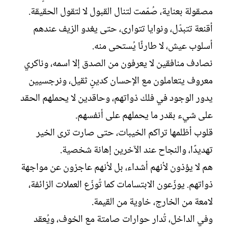
ل
مصقولة بعناية، صُمّمت لتنال القبول لا لتقول الحقيقة.
إ
ن
أقنعة تتبدّل، ونوايا تتوارى، حتى يغدو الزيف عندهم
ش
أسلوب عيش، لا طارئًا يُستحى منه.
ا
ء
نصادف منافقين لا يعرفون من الصدق إلا اسمه، وناكري
معروف يتعاملون مع الإحسان كدينٍ ثقيل، ونرجسيين
يدور الوجود في فلك ذواتهم، وحاقدين لا يحملهم الحقد
على شيء بقدر ما يحملهم على أنفسهم.
قلوب أظلمها تراكم الخيبات، حتى صارت ترى الخير
تهديدًا، والنجاح عند الآخرين إهانة شخصية.
هم لا يؤذون لأنهم أشداء، بل لأنهم عاجزون عن مواجهة
ذواتهم. يوزّعون الابتسامات كما تُوزّع العملات الزائفة،
لامعة من الخارج، خاوية من القيمة.
وفي الداخل، تُدار حوارات صامتة مع الخوف، ويُعقد