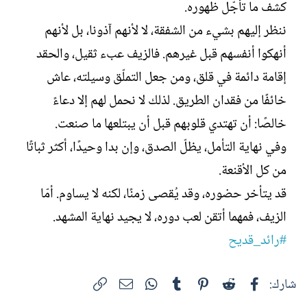
كشف ما تأجّل ظهوره.
ننظر إليهم بشيء من الشفقة، لا لأنهم آذونا، بل لأنهم
أنهكوا أنفسهم قبل غيرهم. فالزيف عبء ثقيل، والحقد
إقامة دائمة في قلق، ومن جعل التملّق وسيلته، عاش
خائفًا من فقدان الطريق. لذلك لا نحمل لهم إلا دعاءً
خالصًا: أن تهتدي قلوبهم قبل أن يبتلعها ما صنعت.
وفي نهاية التأمل، يظلّ الصدق، وإن بدا وحيدًا، أكثر ثباتًا
من كل الأقنعة.
قد يتأخر حضوره، وقد يُقصى زمنًا، لكنه لا يساوم. أمّا
الزيف، فمهما أتقن لعب دوره، لا يجيد نهاية المشهد.
#رائد_قديح
فيسبوك
Reddit
Pinterest
Tumblr
WhatsApp
الرابط
البريد الإلكتروني
شارك: