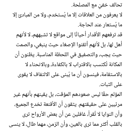
تحالف خفيّ مع المصلحة.
لا يعرفون من العلاقات إلا ما يُستخدم، ولا من المبادئ إلا
ما يُستعار عند الحاجة.
قد ترفعهم الأقدار أحيانًا إلى مواقع لا تشبههم، لا لأنهم
أهل لها، بل لأنهم أتقنوا الإصغاء حيث ينبغي، والصمت
حيث يجب، والتصفيق في اللحظة المناسبة. يظنون أن
المكانة تُكتسب بالاقتراب لا بالكفاءة، وبالانحناء لا
بالاستقامة، فينسون أن ما يُبنى على الالتفاف لا يقوى
على الثبات.
المؤلم حقًا ليس صعودهم المؤقت، بل يقينهم بأنهم غير
مرئيين على حقيقتهم. يثقون أن الأقنعة تخدع الجميع،
وأن النوايا لا تُقرأ، غافلين عن أن بعض الأرواح ترى
بالقلب أكثر مما ترى بالعين، وأن الزمن، مهما طال، لا ينسى