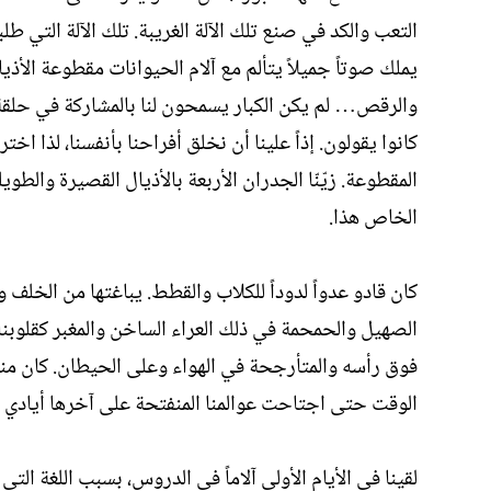
التعب والكد في صنع تلك الآلة الغريبة. تلك الآلة التي
يملك صوتاً جميلاً يتألم مع آلام الحيوانات مقطوعة الأذي
والرقص… لم يكن الكبار يسمحون لنا بالمشاركة في حلقة
كانوا يقولون. إذاً علينا أن نخلق أفراحنا بأنفسنا، لذا اخ
المقطوعة. زيّنّا الجدران الأربعة بالأذيال القصيرة والطوي
الخاص هذا.
كان قادو عدواً لدوداً للكلاب والقطط. يباغتها من الخلف
الصهيل والحمحمة في ذلك العراء الساخن والمغبر كقلوبنا 
فوق رأسه والمتأرجحة في الهواء وعلى الحيطان. كان منتشي
الوقت حتى اجتاحت عوالمنا المنفتحة على آخرها أيادي ال
لقينا في الأيام الأولى آلاماً في الدروس، بسبب اللغة التي