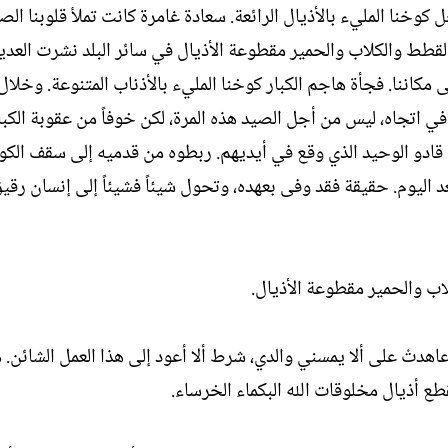
ل كوخنا المليء بالأذيال الرائعة. سعادة غامرة كانت تملأ قلوبنا ال
القطط والكلاب والحمير مقطوعة الأذيال في سائر البلد نشرت العدي
ى مكاننا. فجأة هاجم الكبار كوخنا المليء بالأذناب المتنوعة. وخلال
في اتجاه، ليس من أجل الصيد هذه المرة، لكن خوفاً من عقوبة الكب
ان قادو الوحيد الذي وقع في أيديهم. ربطوه من قدميه إلى سقف الك
اليوم. حقيقة فقد وفى بعهده، وتحول شيئاً فشيئاً إلى إنسان رقيق
اب والحمير مقطوعة الأذيال.
اهدتْ على ألا يمسني والدي، شرط ألا أعود إلى هذا العمل الشائن. 
قطع أذيال مخلوقات الله البكماء الخرساء.