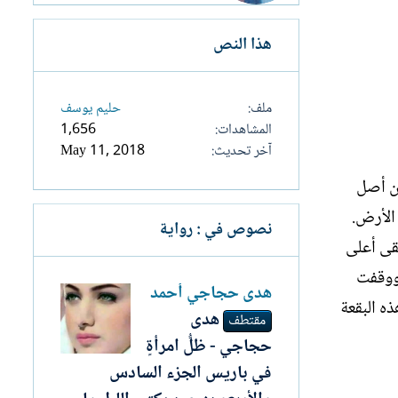
هذا النص
ملف
حليم يوسف
المشاهدات
1,656
آخر تحديث
May 11, 2018
أن أصل
الأرض.
نصوص في : رواية
قى أعلى
 ووقفت
ھدى حجاجي أحمد
ذه البقعة
هدى
مقتطف
حجاجي - ظلُّ امرأةٍ
في باريس الجزء السادس