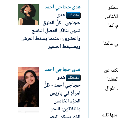
ھدى حجاجي أحمد
 سمكو
هدى
مقتطف
لأغاني
حجاجى - كلُّ الطرقِ
 كما
تنتهي بنا0.. الفصل التاسع
والعشرون: عندما يسقط العرش
ي عالمنا
ويستيقظ الضمير
ھدى حجاجي أحمد
 تكف عن
ھدى
مقتطف
لمعلقة
حجاجي أحمد - ظلُّ
ا طوال
امرأةٍ في باريس
الجزء الخامس
والثلاثون: البحر
منها تلك
الذي يسكن النص