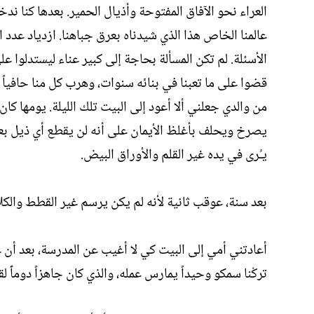
العراء نحو الآفاق المفتوحة وأذيال الحمير. بعدها كنا ندخ
عالمنا الخاص هذا الذي شيدناه بعرق جباهنا. ازدياد عدد 
الأسئلة. لم تكن المسألة بحاجة إلى كبير عناء ليستدلوا عل
قضوا على ما تعبنا في بنائه سنوات، وهرب كل منا حافياً 
من والدي جعلني ألا أعود إلى البيت تلك الليلة. يومها ك
يصرخ ويحلف بأغلظ الأيمان على أنه لن يقطع أي ذيل بعد 
يـُرى في يده غير القلم والأوراق البيض.
بعد سنة، عوقب ثانية لأنه لم يكن يرسم غير القطط والكل
أعادتني أمي إلى البيت كي لا أغيب عن المدرسة، بعد أن ع
تركْنا سمكو وحيداً يمارس عمله، والذي كان جاهزاً دوماًَ ل