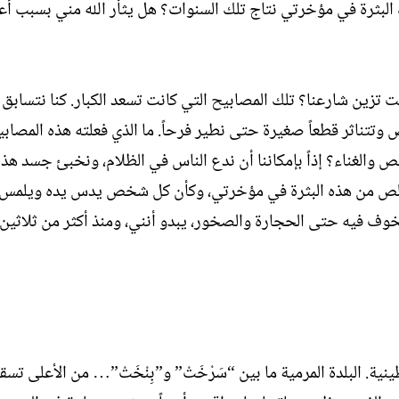
 البثرة في مؤخرتي نتاج تلك السنوات؟ هل يثأر الله مني بسبب أع
 تزين شارعنا؟ تلك المصابيح التي كانت تسعد الكبار. كنا نتسابق أ
تتناثر قطعاً صغيرة حتى نطير فرحاً. ما الذي فعلته هذه المصابي
والغناء؟ إذاً بإمكاننا أن ندع الناس في الظلام، ونخبئ جسد هذا 
تخلص من هذه البثرة في مؤخرتي، وكأن كل شخص يدس يده ويلمس
لخوف فيه حتى الحجارة والصخور، يبدو أنني، ومنذ أكثر من ثلاثين 
ة. البلدة المرمية ما بين “سَرْخَتْ” و”بِنْخَتْ”… من الأعلى تسق