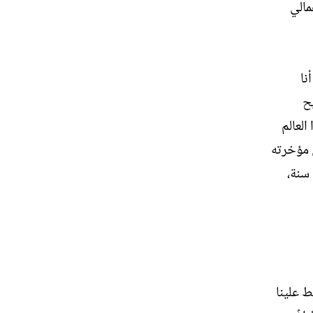
مالي
نا
ح
العالم
 مؤخرته
سنة،
ط علينا