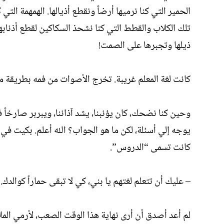
الحمير التي كنا نرميها أرضاً ونقطع أذيالها. الهمهمة ا
تلك الكلاب والقطط التي كنا نشحذ السكاكين لقطع أذنا
ذيلها وتجبرها على الصمت!
كانت لغة المعلم غريبة. تخرج الأصوات من فمه بطريقة 
وحين كنا نضحك، كان يؤنبنا، يشد آذاننا، ويبربر صارخاً ف
يوجه إلي أسئلة، لكن ما هو الجواب؟ الله أعلم. بكيت في
كانت تسمى “الدروس”.
– عليك أن تتعلم لغتهم يا بني، كي لا تبقى حماراً كوالدك.
لم أعد أصدق أن أرى نهاية هذا الوقت الصعب، لأرمي الم