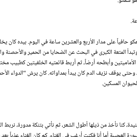
هو سمكو.
ة.
ن سمكو حافياً على مدار الأربع والعشرين ساعة في اليوم. بيده كان يخ
بدأ المتعة الكبرى في البحث عن الضحايا من الحمير والأحصنة وال
ر الأماميتين وأبطحه أرضاً، ثم أربط قائمتيه الخلفيتين كطبيب مخ
تى يوقف نزيف الدم كان يبدأ بمداواته. كان يرش “الدواء الأحم
حيوان المسكين.
دة، كنا نأخذ من ذيلها أطول الشعر، ثم نأتي بتنكة مدورة، نربط ال
ة العجيبة أما أنا فكنت أرغب في الغناء. كم كان الغناء عذباً بعد 