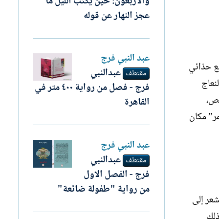
والأربعون: حين يكتب الليل ما
عجز النهار عن قوله
عبد النبي فرج
لع حذائي
عبدالنبي
مقتطف
نعاج
فرج - فصل من رواية ٤٠٠ متر في
تص،
القاهرة
ر” مكان
عبد النبي فرج
عبدالنبي
مقتطف
فرج - الفصل الاول
من رواية "طفولة ضائعة"
شعر إلى
ذلك