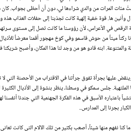
 طلبتُ مئات المرات من والدي شراءها لي، دون أن أحظى بجواب. كان
ال وأنين ها. قوة خفية إلهية كانت تجذبنا إلى حفلات العذاب هذه وا
 الرقص في الأعراس، لأن رؤوسنا ما كانت تصل إلى مستوى سرتهم،
ترنا ركناً ميتاً من حوش قاسمو وفي كوخ مهجور أقمنا معرضاً للأذيال
لة والمتنوعة. ابنه قادو هو من وجد لنا هذا المكان، وأصبح شريكنا ف
 وينقض عليها بجرأة تفوق جرأتنا في الاقتراب من الأحصنة التي لا
الملتهبة. جلس سمكو في وسطنا، ينظر بنشوة إلى الأذيال الكثيرة ا
اً باعتباره الأسبق في هذه الفكرة الجهنمية التي جندنا أنفسنا له
كبار بجرنا إلى المدارس..
 ما كنا نفهم منها شيئاً، أصعب بكثير من تلك الآلام التي كانت تعاني 