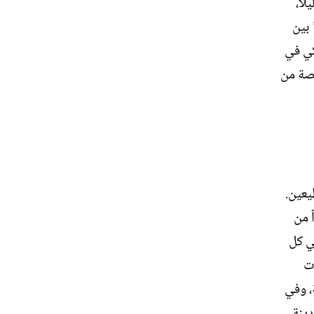
اً،
 بين
كي في
يصة من
يعين.
ً من
ي كل
ات
، وفي