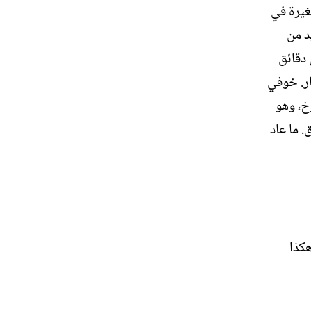
صغيرة في
د من
 دقائق
ار. خوفي
وخ، وهو
. ما عاد
هكذا