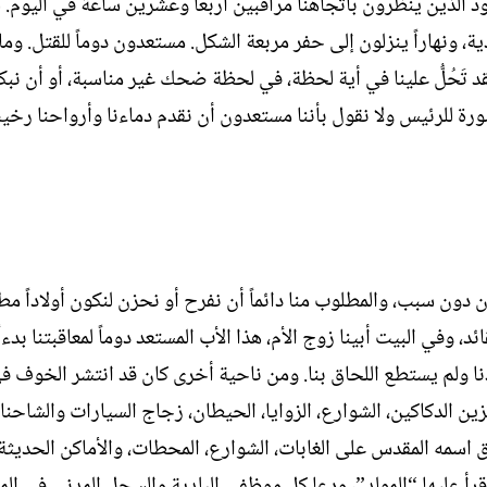
لذين ينظرون باتجاهنا مراقبين أربعاً وعشرين ساعة في اليوم. ليل
 ونهاراً ينزلون إلى حفر مربعة الشكل. مستعدون دوماً للقتل. وما
 تَحُلُّ علينا في أية لحظة، في لحظة ضحك غير مناسبة، أو أن نب
ة للرئيس ولا نقول بأننا مستعدون أن نقدم دماءنا وأرواحنا رخ
دون سبب، والمطلوب منا دائماً أن نفرح أو نحزن لنكون أولاداً مط
ئد، وفي البيت أبينا زوج الأم، هذا الأب المستعد دوماً لمعاقبتنا بدءا
ا ولم يستطع اللحاق بنا. ومن ناحية أخرى كان قد انتشر الخوف ف
ين الدكاكين، الشوارع، الزوايا، الحيطان، زجاج السيارات والشاحن
ق اسمه المقدس على الغابات، الشوارع، المحطات، والأماكن الحديثة