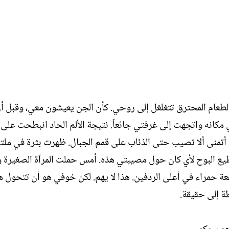
ل
ا
إ
ت
ن
ب
ش
ا
ء
الطعام المحترق تتغلغل إلى روحي. كأن الجن يعيشون معي، وقبل 
كانه واتجهت إلى غرفتي جائعاً. نتيجة الألم الحاد انبطحت على 
منى ألا تصيب حتى الذئاب على قمم الجبال. ظهرت بثرة في ملت
أستطيع البوح لأي كان حول مصيبتي هذه. أمس حملت المرآة الصغيرة
بقعة حمراء في أعلى الردفين. هذا لا يهم. لكن خوفي هو أن تتحول ه
ة إلى حقيقة.