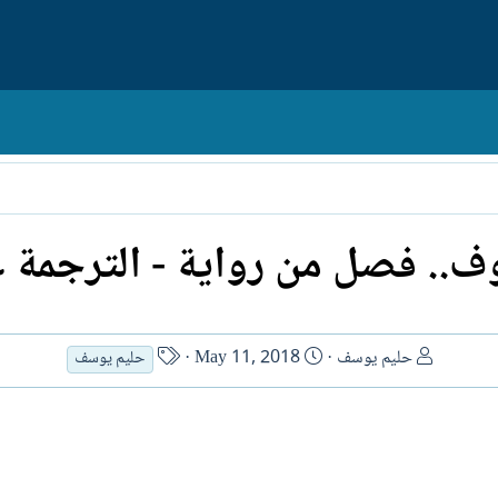
ف.. فصل من رواية - الترجمة ع
ا
ت
ا
حليم يوسف
May 11, 2018
حليم يوسف
ل
ا
س
ك
ر
م
ا
ي
ا
ت
خ
ل
ب
ا
ك