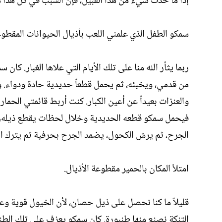
إذا ما حدث شيء من هذا القبيل، فإن السبب في كل هذا 
سمكو الطفل الذي علمني اللعب بأذيال الحيوانات المقطوع
ربما يثأر الله منا على تلك الأيام التي علاها الغبار. كا
من قدمي، ويخبئه، ثم يحمل قطعاً حديدية حادة ودواء. وت
والعنزات بعيداً عن أعين الكبار. كنت أربط قائمتي الحما
فيحمل سمكو قطعه الحديدية وخلال لحظات يقطع ذيله، وح
الجرح، ثم يرش الكحول، يضمد الجرح بحرفية ثم يترك ال
امتلأ المكان بالحمير مقطوعة الأذيال.
قليلاً ما كنا نحصل على ذيل حصان، لأن الخيول قوية وعني
التنكة نصنع منها طنبورة. كان سمكو يعزف على تلك الطنبور