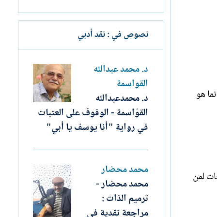
نصوص في : نقد أدبي
د. محمد عبدالله
القواسمة
نما هو
د. محمدعبدالله
القوّاسمة - الوفوف على العتبات
في رواية "أنا يوسف يا أبي"
محمد محضار
ات لمن
محمد محضار -
ترميم الذات :
مراجعة نقدية في