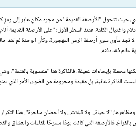
ا
ي
ت
خ
ب
ا
دي، حيث تتحول "الأرصفة القديمة" من مجرد مكانٍ عابر إلى رمزٍ ك
ل
ام واغتيال الكلمة. فمنذ السطر الأول: "على الأرصفة القديمة أنام 
إ
ن
 لا تجد مأوى سوى أرصفة الزمن المهجورة، وكأن الوحدة لم تعد حال
ش
 عالم فقد دفئه.
ا
ء
كنها محملة بإيحاءات عميقة. فالذاكرة هنا "معصوبة بالعتمة"، وه
 ليست الذاكرة غائبة، بل مقيدة ومحرومة من الضوء، الأمر الذي يمن
مظاهرها: "لا حياة... ولا قبلات... ولا أحضان ساحرة". هذا التكرار
لفراغ. فالأرصفة التي كانت يومًا مسرحًا للقاءات والعشاق والقص