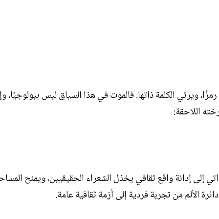
زًا، ويرثي الكلمة ذاتها. فالموت في هذا السياق ليس بيولوجيًا، وإ
خته اللاحقة:
تي إلى إدانة واقع ثقافي يخذل الشعراء الحقيقيين، ويمنح المساح
رة الألم من تجربة فردية إلى أزمة ثقافية عامة.