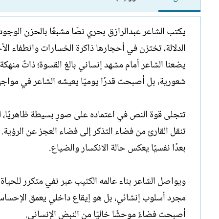
يكتب الشاعر عبدالرازق بحري نصًا مشبعًا بالحزن الوجو
الدلالة، تختزن في أحجارها ذاكرة الخسارات وانطفاء الأحل
يضعنا الشاعر أمام مشهد إنساني بالغ القسوة؛ ذاتٌ منهكة
شعورية، بل أصبحت قدرًا يوميًا يعيشه الشاعر في مواجهة
تتجلى قوة النص في اعتماده على صورٍ بسيطة ظاهريًا، ل
تنقل القارئ من فضاء التذكر إلى فضاء العجز عن الرؤية.
بعدًا نفسيًا يعكس حالة الانكسار والضياع.
ويواصل الشاعر بناء عالمه الكئيب عبر نفي متكرر للحياة و
مجرد أسلوب إنشائي، بل هو إيقاع داخلي يعمق الإحساس با
أصبحت فضاءً موحشًا خاليًا من النبض الإنساني.