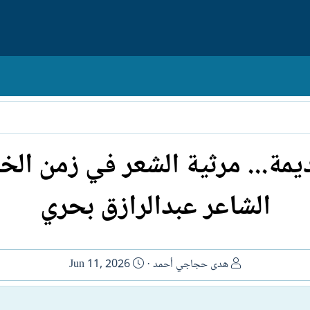
مة... مرثية الشعر في زمن الخذ
الشاعر عبدالرازق بحري
ا
ت
ھدى حجاجي أحمد
Jun 11, 2026
ل
ا
ك
ر