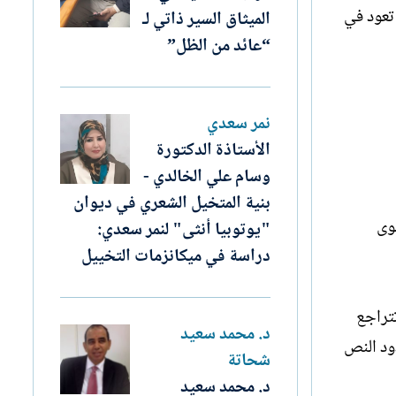
تعود في
الميثاق السير ذاتي لـ
“عائد من الظل”
نمر سعدي
الأستاذة الدكتورة
وسام علي الخالدي -
بنية المتخيل الشعري في ديوان
سوى
"يوتوبيا أنثى" لنمر سعدي:
دراسة في ميكانزمات التخييل
تراجع
د. محمد سعيد
ود النص
شحاتة
د. محمد سعيد