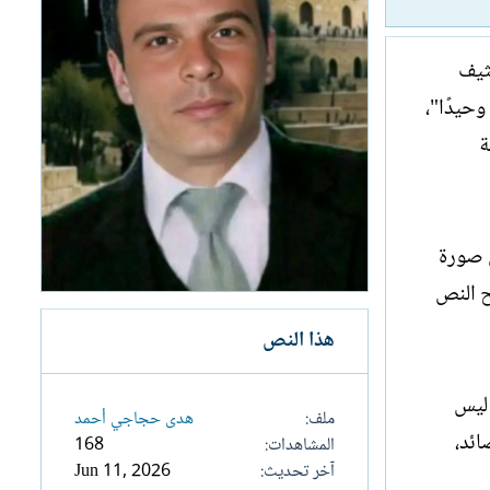
ثيف
وحيدًا"،
ة
ي صورة
ح النص
هذا النص
 ليس
ملف
ھدى حجاجي أحمد
ائد،
المشاهدات
168
آخر تحديث
Jun 11, 2026