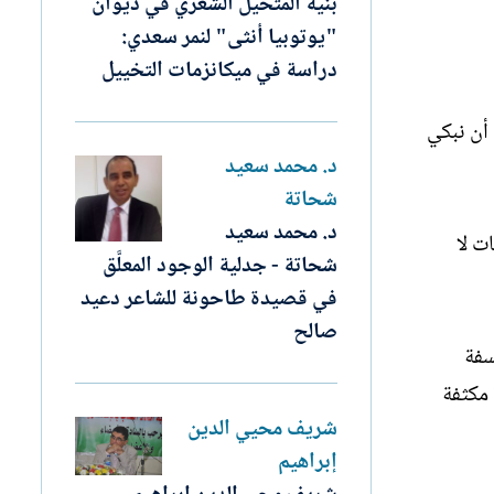
بنية المتخيل الشعري في ديوان
"يوتوبيا أنثى" لنمر سعدي:
دراسة في ميكانزمات التخييل
 أن نبكي
د. محمد سعيد
شحاتة
د. محمد سعيد
ت لا
شحاتة - جدلية الوجود المعلَّق
في قصيدة طاحونة للشاعر دعيد
صالح
سفة
 مكثفة
شريف محيي الدين
إبراهيم