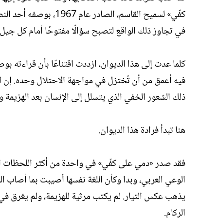
كفّي» لسميح القاسم، ال
في تجاوز ذلك الواقع لتصبح سؤالًا مفتوحًا أمام كل جيل
كلما عدت إلى هذا الديوان، ازددت اقتناعًا بأن قراءته 
فيه أعمق من أن تُختزل في مواجهة الاحتلال وحده. إن 
ذلك الشعور الخفي الذي يتسلل إلى الإنسان بعد الهزيمة وي
هنا تبدأ فرادة هذا الديوان.
فقد صدر «دمي على كفّي» في واحدة من أكثر اللحظات الع
الوعي العربي، وبدا وكأن اللغة نفسها أصيبت بما أصاب ال
يذهب عكس التيار. لم يكتب مرثية للهزيمة، ولم يغرق ف
الركام.