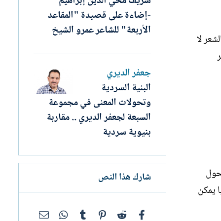
شريف محي الدين إبراهيم
-إضاءة على قصيدة "المقاعد
الأربعة" للشاعر عمرو الشيخ
شعر لا
ر
جعفر الديري
البنية السردية
وتحولات المعنى في مجموعة
السبعة لجعفر الديري .. مقاربة
بنيوية سردية
تحول
شارك هذا النص
ا يمكن
فيسبوك
Reddit
Pinterest
Tumblr
WhatsApp
البريد الإلك