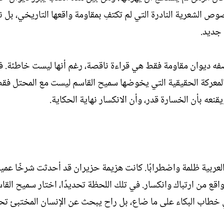
ا
ي
صادر عام 1967، بوصفه أحد النصوص الشعرية النادرة التي لم تكتفِ بمقاومة واقعها التاريخي،
ت
خ
ب
ا
 جديد.
ل
إ
ن
بوصفه ديوان مقاومة فقط هي قراءة ناقصة، رغم أنها ليست خاطئة. ف
ش
المعركة الحقيقية التي يخوضها سميح القاسم ليست مع المحتل فقط
ا
ء
قنعه بأن الخسارة قدر، وأن الانكسار نهاية الحكاية.
ربية ظلمة واضطرابًا. كانت هزيمة حزيران قد أحدثت شرخًا عميقً
واقع من ارتباك وانكسار. في تلك اللحظة تحديدًا، اختار سميح القا
ي خطاب البكاء على ما ضاع، بل راح يبحث عن الإنسان المختبئ ت