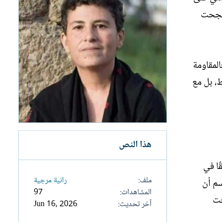
 بل نجحت
المقاومة
، بل مع
هذا النص
ا في
ملف
رانية مرجية
سم أن
المشاهدات
97
حت
آخر تحديث
Jun 16, 2026