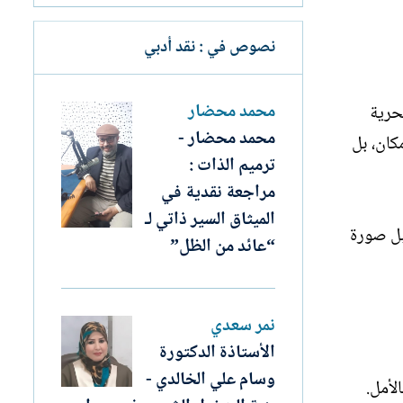
نصوص في : نقد أدبي
محمد محضار
حرية
محمد محضار -
كان، بل
ترميم الذات :
مراجعة نقدية في
الميثاق السير ذاتي لـ
 بل صورة
“عائد من الظل”
نمر سعدي
الأستاذة الدكتورة
وسام علي الخالدي -
لأمل.