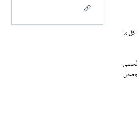
الرابط
 كل ما
تُحصى،
لوصول