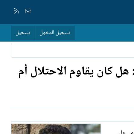
إتصل بنا
RSS
تسجيل الدخول
تسجيل
ة مرجية - سميح القاسم في «دمي على كفّي» (1967): هل كان يقاوم الاحتلال أم
دمي على