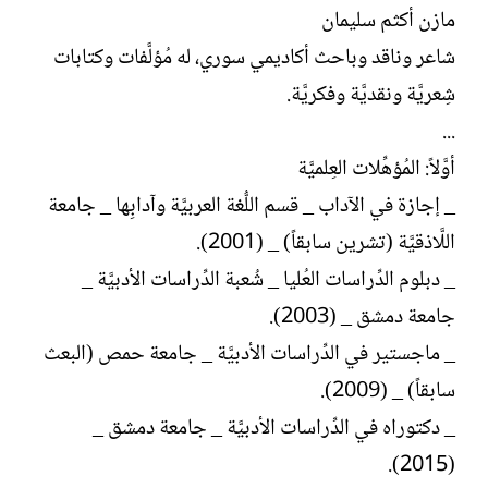
ش
مازن أكثم سليمان
ا
شاعر وناقد وباحث أكاديمي سوري، له مُؤلَّفات وكتابات
ء
شِعريَّة ونقديَّة وفكريَّة.
...
أوَّلاً: المُؤهِّلات العِلميَّة
_ إجازة في الآداب _ قسم اللُّغة العربيَّة وآدابِها _ جامعة
اللَّاذقيَّة (تشرين سابقاً) _ (2001).
_ دبلوم الدِّراسات العُليا _ شُعبة الدِّراسات الأدبيَّة _
جامعة دمشق _ (2003).
_ ماجستير في الدِّراسات الأدبيَّة _ جامعة حمص (البعث
سابقاً) _ (2009).
_ دكتوراه في الدِّراسات الأدبيَّة _ جامعة دمشق _
(2015).