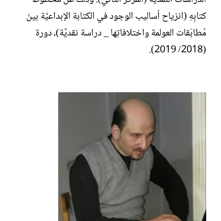
الدِّراسات النَّقديّة (المركز الثَّاني): وذلكَ عن مَخطوط
كتابِهِ (انزياح أساليب الوجود في الكتابة الإبداعيَّة بينَ
مُطابَقات العولمة واختلافاتِها _ دراسة نقديَّة)، دورة
(2018/ 2019).