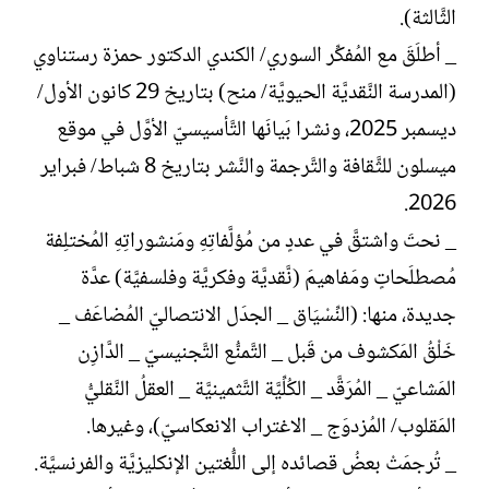
الثَّالثة).
_ أطلَقَ مع المُفكِّر السوري/ الكندي الدكتور حمزة رستناوي
(المدرسة النَّقديَّة الحيويَّة/ منح) بتاريخ 29 كانون الأول/
ديسمبر 2025، ونشرا بَيانَها التَّأسيسيّ الأوَّل في موقع
ميسلون للثَّقافة والتَّرجمة والنَّشر بتاريخ 8 شباط/ فبراير
2026.
_ نحتَ واشتقَّ في عددٍ من مُؤلَّفاتِهِ ومَنشوراتِهِ المُختلِفة
مُصطلَحاتٍ ومَفاهيمَ (نَّقديَّة وفكريَّة وفلسفيَّة) عدَّة
جديدة، منها: (النِّسْيَاق _ الجدَل الانتصاليّ المُضاعَف _
خَلْقُ المَكشوف من قَبل _ التَّمنُّع التَّجنيسيّ _ الدَّازِن
المَشاعيّ _ المُرَقَّد _ الكُلِّيَّة التَّثمينيَّة _ العقلُ النَّقليُّ
المَقلوب/ المُزدوَج _ الاغتراب الانعكاسيّ)، وغيرها.
_ تُرجمَتْ بعضُ قصائده إلى اللُّغتين الإنكليزيَّة والفرنسيَّة.