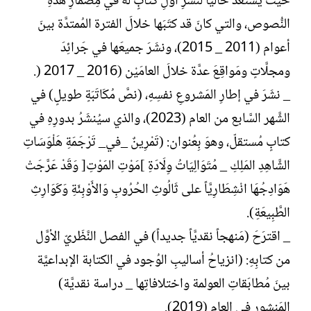
حيثُ يستعدُّ حاليَّاً لنشرِ أوَّلِ كتابٍ لهُ في مِضمارِ هذهِ
النُّصوص، والتي كانَ قد كتَبَها خلالَ الفترة المُمتدَّة بينَ
أعوام (2011 _ 2015)، ونشَرَ جميعَها في جَرائِدَ
ومجلَّاتٍ ومَواقِعَ عدَّة خلالَ العامَيْن (2016 _ 2017 (.
_ نشَرَ في إطارِ المَشروعِ نفسِهِ، (نصَّ مُكَاتَبَةٍ طويلٍ) في
الشَّهر السَّابع من العام (2023)، والذي سيُنشَرُ بدورِهِ في
كتابٍ مُستقلّ، وهوَ بِعُنوان: (تَمْرِينٌ _في_ تَرْجَمَةِ هَلْوَسَاتِ
الشَّاهِدِ المَلِكِ _ مُتَوَالِيَاتُ وِلَادَةِ ]مَوْتِ المَوْتِ[ وَقَدْ عَرَّجَتْ
هَوَادِجُهَا انْشِطَارِيَّاً على ثَالُوثِ الحُرُوبِ وَالأَوْبِئَةِ وَكَوَارِثِ
الطَّبِيعَةِ).
_ اقترَحَ (مَنهجاً نقديَّاً جديداً) في الفصل النَّظَريّ الأوَّل
من كتابِهِ: (انزياحُ أساليبِ الوُجود في الكتابة الإبداعيَّة
بينَ مُطابَقاتِ العولمة واختلافاتِها _ دراسة نقديَّة)
المَنشور في العام (2019).