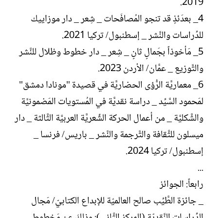
2019.
4_ بعدَئذٍ قد تنجو المُصافَحات _ شِعر _ دار موزاييك
للدِّراسات والنَّشر _ إسطنبول/ تركيا 2021.
5_ مَأخوذاً بجَمالٍ ثانٍ _ شِعر _ دار خطوط وظلال للنَّشر
والتَّوزيع _ عمَّان/ الأردن 2023.
6_ معماريَّة الرُّؤى الحضاريَّة في قصيدة "مونادا دمشق"
لمَحمود السَّيِّد _ دراسة نقديَّة في المُستويات المَضمونيَّة
والشَّكليَّة _ من أعمال الحركة الشِّعريَّة العربيَّة الثَّالثة _ دار
ميسلون للثَّقافة والتَّرجمة والنَّشر _ باريس/ فرنسا _
إسطنبول/ تركيا 2024.
...
رابعاً: الجوائز
_ جائزة الطَّيِّب صالح العالميّة للإبداع الكتابيّ/ مَجال