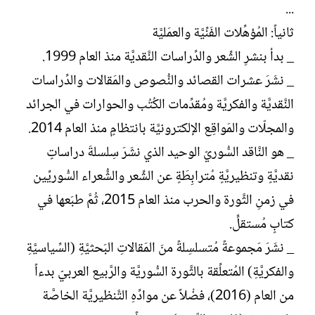
...
ثانياً: المُؤهِّلات الفَنِّيَّة والعمَليَّة
_ بدأ بنشرِ الشِّعر والدِّراسات النَّقديَّة منذ العام 1999.
_ نشَرَ عشرات القصائد والنُّصوص والمَقالات والدِّراسات
النَّقديَّة والفكريَّة ومُقدِّمات الكُتُب والحوارات في الجرائد
والمجلّات والمَواقِع الإلكترونيَّة بانتظامٍ منذ العام 2014.
_ هو النَّاقد السُّوريّ الوحيد الذي نشَرَ سِلسلةَ دراساتٍ
نقديَّةٍ وتنظيريَّةٍ مُترابِطَةٍ عن الشِّعر والشُّعراء السُّوريِّين
في زمنِ الثَّورة والحرب منذ العام 2015، ثُمَّ طبَعها في
كتابٍ مُستقلٍّ.
_ نشَرَ مَجموعةً مُتسلسِلةً منَ المَقالاتِ البَحثيَّةِ (السِّياسيَّةِ
والفكريَّةِ) المُتعلِّقة بالثَّورة السُّوريَّة والرَّبيع العربيّ بدءاً
من العام (2016)، فضْلاً عن موادِّهِ التَّنظيريَّة الخاصَّة