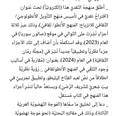
_ أطلَقَ منهَجَهُ النَّقديّ هذا (إلكترونيَّاً) تحتَ عُنوان:
(اقتراحٌ نقديٌّ في تأسيسِ مَنهَجِ التَّأويل الأُنطولوجيّ/
الثَّقافيّ للانزياح: المَنهج الأُنطو/ ثقافيّ)، وذلكَ عبرَ ثلاثةِ
أجزاءٍ نُشِرَتْ على التَّوالي في موقع (صالون سوريا) في
العام (2023)، وقد استكملَهُ بأنْ أضافَ إلى تلكَ الأجزاء
جزءاً نظَريَّاً وتطبيقيَّاً جديداً نُشِرَ في (مجلَّة رمَّان
الثَّقافيَّة) في العام (2024)، بعُنوان: (مُقارَبةٌ في أساليبِ
وُجود التَّلقِّي في المَنهج الأُنطوثقافيّ _ رُؤيةٌ نظَريَّةٌ
انطلاقاً من نصٍّ لعبد الفتَّاح كيليطو، وتطبيقٌ تجريبيٌّ في
بيتٍ شِعريٍّ للشَّريف الرَّضيّ)، ويستعدُّ حالياً لنشرِ أجزاء
هذا المَنهج في كتابٍ مُستقلّ.
_ دعا إلى تخليقِ ما سمَّاها (المَوجة النَّهضويَّة العربيَّة
الثَّالثة)، وذلكَ في مقالتِهِ البَحثيَّة (نحوَ مَوجة نهضويَّة