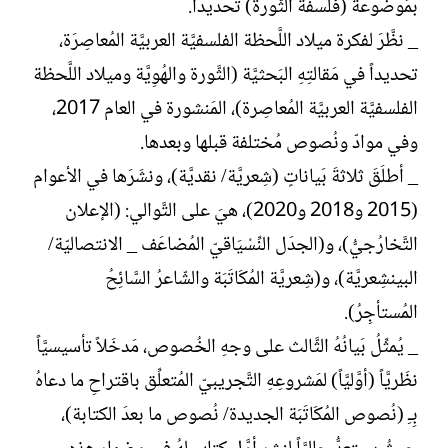
بمَوضوعة (فلسفة الثَّورة) تحديداً.
_ نظَّرَ لفكرة ميلاد اللَّحظة الفلسفيَّة العربيَّة المُعاصِرَة،
تحديداً في مَقالتِهِ البَحثيَّة (الثَّورة والهُوِيَّة وميلاد اللَّحظة
الفلسفيَّة العربيَّة المُعاصِرة)، المَنشورة في العام 2017،
وفي موادّ ونُصوص مُختلفة قبلها وبعدها.
_ أطلَقَ ثلاثةَ بَياناتٍ (شِعريَّة/ نقديَّة)، ونشَرَها في الأعوام
(2015 و2018 و2020)، هيَ على التَّوالي: (الإعلان
التَّخارُجيُّ)، و(الجدَل النِّسْيَاقيّ المُضاعَف _ الانتصاليّة/
البينشِعريَّة)، و(شِعريَّة المُكَاتَبَة والشّاعرُ السَّائِحُ
المُستأجِرُ).
_ يُمثِّلُ بَيانُهُ الثَّالث على وجهِ الخُصوص، مَدخَلاً تأسيسيَّاً
نظَريَّاً (أوَّليَّاً) لمَشروعِهِ التَّجريبيّ المُتعلِّق باقتراحِ ما دعاهُ
بِـِ (نُصوص المُكَاتَبَة الجديدة/ نُصوص ما بعدَ الكتابة)،