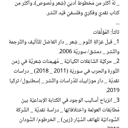
_ لهُ أكثَر من مَخطوط أدبيّ (شِعر ونُصوص)، وأكثَر من
كتاب نقديّ وفكريّ وفلسفيّ قيْد النَّشر.
...
ثالثاً: المُؤلَّفات
1_ قبلَ غزالةِ النَّوم _ شِعر _ دار الفاضل للتَّأليف والتَّرجمة
والنَّشر _ دمشق/ سوريَّة 2006.
2_ حركيَّة الشّاغِلات الكيانيَّة _ مُهيمِنات شِعريَّة في زمن
الثَّورة والحرب في سوريّة (2011 _ 2018) _ دراسات
نقديَّة _ دار موزاييك للدِّراسات والنَّشر _ إسطنبول/ تركيا
2019.
3_ انزياح أساليب الوجود في الكتابة الإبداعيَّة بينَ
مُطابَقات العولمة واختلافاتِها _ دراسة نقديَّة _ الشَّركة
السُّودانيَّة للهاتف السَّيَّار (زين) _ الخرطوم/ السُّودان