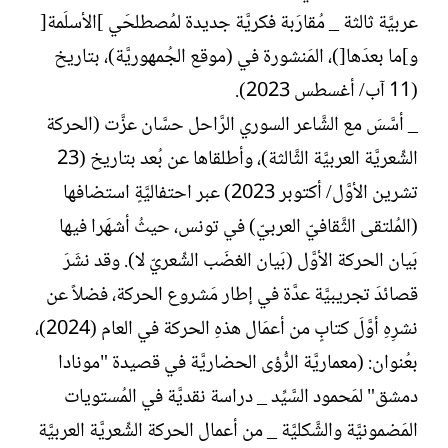
عربيَّة ثالثة _ مُقارَبة فكريَّة جديدة لمُصطلحَي ]الأسلَمة[
و]ما بعدَها[)، المَنشورة في (موقع الجُمهوريَّة)، بتاريخ
(11 آب/ أغسطس 2023).
_ أسَّسَ مع الشَّاعر السوري الرَّاحل حسَّان عزَّت (الحركة
الشِّعريَّة العربيَّة الثَّالثة)، وأطلقاها عن بُعد بتاريخ (23
تشرين الأوَّل/ أكتوبر 2023) عبر احتفاليَّةٍ استضافها
(المُلتقى الثَّقافيّ العربيّ) في تونس، حيثُ أشهَرا فيها
بَيان الحركة الأوَّل (بَيان الغضَب الشِّعريّ لا). وقد نشَرَ
قصائدَ تجريبيَّة عدَّة في إطار مَشروع الحركة، فضلاً عن
نشرِهِ أوَّلَ كتابٍ من أعمَال هذهِ الحركة في العام (2024)،
بعُنوان: (معماريَّة الرُّؤى الحضاريَّة في قصيدة "مونادا
دمشق" لمَحمود السَّيِّد _ دراسة نقديَّة في المُستويات
المَضمونيَّة والشَّكليَّة _ من أعمال الحركة الشِّعريَّة العربيَّة