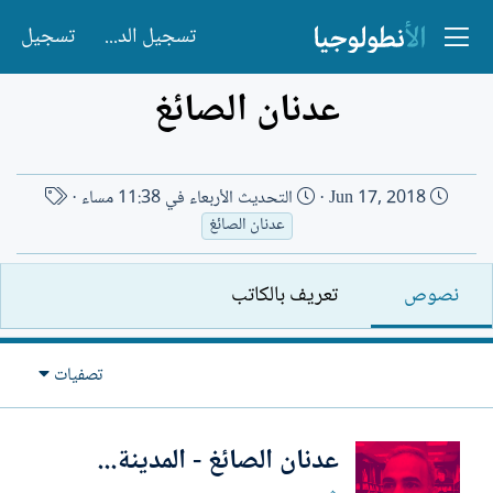
تسجيل الدخول
تسجيل
عدنان الصائغ
ت
ا
Jun 17, 2018
التحديث
الأربعاء في 11:38 مساء
ا
س
عدنان الصائغ
ر
م
ي
ا
نصوص
تعريف بالكاتب
خ
ل
ا
ك
ل
ا
تصفيات
إ
ت
ن
ب
ش
عدنان الصائغ - المدينة...
ا
ء