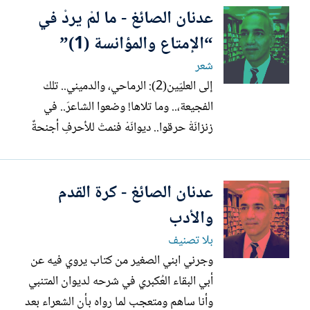
عدنان الصائغ - ما لمْ يردْ في
مرميا على جبل ديركله, وبعد سنوات أكثر
حلكة على سواتر الفاو, وبعد سنوات مرّة
“الإمتاع والمؤانسة (1)”
منكمشا في موضع ترقّّصه القذائف...
شعر
إلى العليّين(2): الرماحي، والدميني.. تلك
الفجيعة،.. وما تلاها! وضعوا الشاعرَ.. في
زنزانَةْ حرقوا.. ديوانَهْ فنمتْ للأحرفِ أجنحةٌ
طارتْ بقصائده للناس على مرأى من عينيّ
سجّانِهْ فاغتاظ السلطان وصاح بأعوانِهْ: – من
عدنان الصائغ - كرة القدم
منكم يوقفُ هذي الأجراسْ؟ كي لا تصلَ
الناسْ فاحتار القوّادُ وضجَّ الحرّاسْ لكن...
والأدب
بلا تصنيف
وجرني ابني الصغير من كتاب يروي فيه عن
أبي البقاء العُكبري في شرحه لديوان المتنبي
وأنا ساهم ومتعجب لما رواه بأن الشعراء بعد