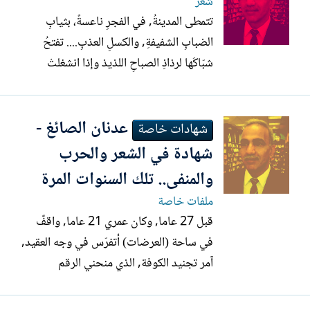
شعر
تتمطى المدينةُ, في الفجرِ ناعسةً، بثيابِ
الضبابِ الشفيفةِ, والكسلِ العذبِ.... تفتحُ
شبّاكَها لرذاذِ الصباحِ اللذيذ وإذا انشغلتْ
بتأملِ لغطِ العصافيرِ فوق الغصون وأحسّتْ
دبيبَ الشوارعِ بالعابرين سوف تحملُ مسرعةً،
عدنان الصائغ -
.. يومها .. وحقيبتها وتضيعُ بموجِ الزحامْ
شهادات خاصة
……… في المساءِ الأخيرِ, ستجلسُ متعبةً
شهادة في الشعر والحرب
قربَ...
والمنفى.. تلك السنوات المرة
ملفات خاصة
قبل 27 عاما, وكان عمري 21 عاما, واقفٌ
في ساحة (العرضات) أتفرّس في وجه العقيد,
آمر تجنيد الكوفة, الذي منحني الرقم
495545 ج م (جندي مكلف), ببدلة خاكية,
وبسطال ثقيل كالح, لأجد نفسي بعد سنوات,