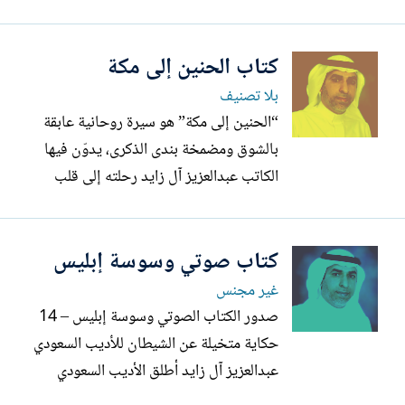
الأسرة العربية، مسلطًا الضوء على أبرز
مشكلات الطفولة وسلوكياتها، وكيفية
كتاب الحنين إلى مكة
معالجتها برفق وحكمة. يأتي هذا العمل
التربوي ليؤكد أن التربية ليست مقام قسوة
بلا تصنيف
وسطوة، بل ساحة رحمة...
“الحنين إلى مكة” هو سيرة روحانية عابقة
بالشوق ومضمخة بندى الذكرى، يدوّن فيها
الكاتب عبدالعزيز آل زايد رحلته إلى قلب
الملكوت، عبر إحدى عشرة حجة قضاها بين
المشاعر المقدسة. لا يقتصر الكتاب على توثيق
كتاب صوتي وسوسة إبليس
موسم واحد من مواسم الحج، بل هو بستان
من الذكريات واللقطات والمواقف، قطفها
غير مجنس
الكاتب من مواسم متفرقة،...
صدور الكتاب الصوتي وسوسة إبليس – 14
حكاية متخيلة عن الشيطان للأديب السعودي
عبدالعزيز آل زايد أطلق الأديب السعودي
عبدالعزيز آل زايد بالتعاون مع شركة بوفو