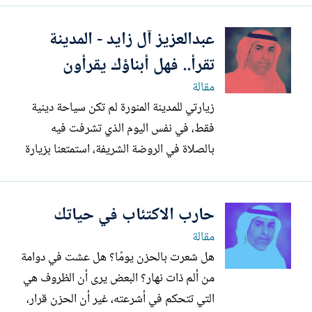
ستوديوز ومنصة كتبناللنشر الشخصي، إحدى
عبدالعزيز آل زايد - المدينة
شركات أوتوميديا المتخصصة في المحتوى
الصوتي الإبداعي، النسخة الصوتية الكاملة من
تقرأ.. فهل أبناؤك يقرأون
كتاب وسوسة إبليس، وهو عمل...
مقالة
زيارتي للمدينة المنورة لم تكن سياحة دينية
فقط، في نفس اليوم الذي تشرفت فيه
بالصلاة في الروضة الشريفة، استمتعنا بزيارة
معرض الكتاب. المدينة تقرأ، والأضواء هنا لا
ينبعث فقط من رحاب المسجد النبوي، بل من
حارب الاكتئاب في حياتك
رفوف الكتب أيضًا. كان يمكن لزائرٍ للمدينة أن
يكتفي بالصلاة في الروضة والتبرك بالمكان،
مقالة
لكن ما...
هل شعرت بالحزن يومًا؟ هل عشت في دوامة
من ألم ذات نهار؟ البعض يرى أن الظروف هي
التي تتحكم في أشرعته، غير أن الحزن قرار،