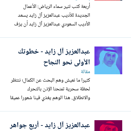
أربعة كتب تنير سماء الرياض: الأعمال
الجديدة للأديب عبدالعزيز آل زايد يسعد
الأديب السعودي عبدالعزيز آل زايد أن يزف
للقرّاء والمثقفين توافر كتبه الأربعة في
تظاهرة ثقافية كبرى، حيث تحل دار صاد
عبدالعزيز آل زايد - خطوتك
للنشر والتوزيع – بالتعاون مع دار ببلومانيا –
حاملةً هذه الأعمال إلى جناح B31، لتنير
الأولى نحو النجاح
سماء معرض الرياض...
مقالة
كثيرا ما نعيش وهم البحث عن الكمال؛ ننتظر
لحظة سحرية تمنحنا الإذن بالتحرك
والانطلاق. هذا الوهم يغذي فينا شعورا عميقا
بعدم الكفاية والاستحقاق، ويقودنا إلى
مقارنات مستدامة. والحقيقة الجوهرية أن
عبدالعزيز آل زايد - أربع جواهر
الموارد والقدرات التي نملكها موجودة بالفعل،