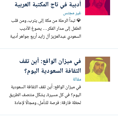
وأن الوفرة لا تبدأ إلا بالاعتراف بما لدينا
أدبية في تاج المكتبة العربية
والبدء به الآن دون...
غير مجنس
💎 تبدأ الرحلة من مكة إلى يثرب، ومن قلب
الطفل إلى مدار الفكر… يصوغ الأديب
السعودي عبدالعزيز آل زايد أربع جواهر أدبية
جديدة، كل واحدة منها مرآة لمدينة من مدائن
الروح: مكة، ويثرب، وبراءة الطفولة، وعقل
في ميزان الواقع: أين تقف
الفكر. هكذا يكتمل العقدُ الفريد ليتلألأ فوق
رفوف المكتبات العربية: 💎 الحنين إلى مكة
الثقافة السعودية اليوم؟
(جوهرة العشق...
مقالة
في ميزان الواقع: أين تقف الثقافة السعودية
اليوم؟ في كل مسيرة، يشكّل منتصف الطريق
لحظة فارقة: فرصة للتأمل، ومجالًا لإعادة
التقييم قبل بلوغ الغايات. وفي مسيرة