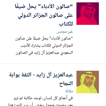
“صالون الأدباء” يحلّ ضيفًا
على صالون الجزائر الدولي
للكتاب
غير مجنس
“صالون الأدباء” يحلّ ضيفًا على صالون
الجزائر الدولي للكتاب يشارك الأديب
السعودي عبدالعزيز آل زايد في الصالون
الدولي للكتاب بالجزائر بعمله الأدبي المميز
«صالون الأدباء»، الصادر عن دار كتابنا للنشر
عبدالعزيز آل زايد - الثقة بوابة
والتوزيع – لبنان. يتناول الكتاب في 160
صفحة سِيَر اثني عشر من كبار الأدباء
النجاح
العالميين الذين تركوا...
مقالة
في أعماق كل إنسان، توجد حكاية لم ترو
بعد، وصوت خجول يخشى أن يرى النور! هذا