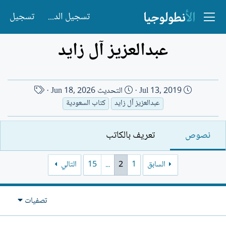
تسجيل الدخول
تسجيل
عبدالعزيز آل زايد
ت
ا
Jul 13, 2019
التحديث
Jun 18, 2026
ا
س
عبدالعزيز آل زايد
كتاب السعودية
ر
م
ي
ا
نصوص
تعريف بالكاتب
خ
ل
ا
ك
ل
ا
السابق
1
2
...
15
التالي
إ
ت
ن
ب
ش
تصفيات
ا
ء