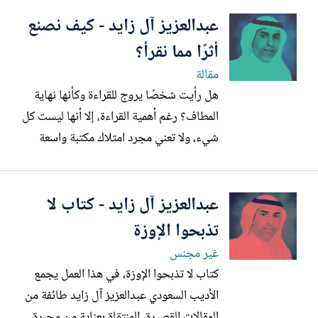
المشهد الثقافي السعودي، يبرز سؤال جوهري:
عبدالعزيز آل زايد - كيف نصنع
ما الذي تحقق؟ وما الذي تأخر؟ وأين نقف
اليوم؟ وما الذي ينبغي فعله لتكتمل الصورة
أثرًا مما نقرأ؟
وفق الطموح الثقافي...
مقالة
هل رأيت شخصًا يروج للقراءة وكأنها نهاية
المطاف؟ رغم أهمية القراءة، إلا أنها ليست كل
شيء، ولا تعني مجرد امتلاك مكتبة واسعة
السيطرة على زمام المعرفة. كم من قارئ
اجتاز كتبًا عظيمة، كما يعبر نهرًا دون أن تبتلّ
عبدالعزيز آل زايد - كتاب لا
أقدامه؟ المشهد الثقافي اليوم مزدحم بـ
“القرّاء الصامتين” الذين يلتهمون الصفحات
تذبحوا الإوزة
بشغف، ثم...
غير مجنس
كتاب لا تذبحوا الإوزة، في هذا العمل يجمع
الأديب السعودي عبدالعزيز آل زايد طائفة من
المقالات القصيرة، المنتقاة بعناية من محبرة