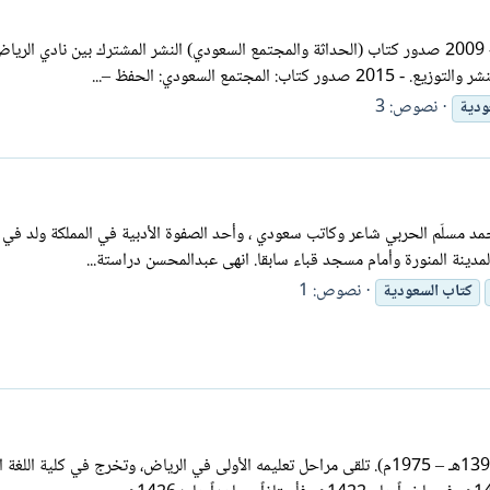
تمع السعودي: الحفظ –...
نصوص: 3
ودية
ينة المنورة وأمام مسجد قباء سابقا. انهى عبدالمحسن دراستة...
نصوص: 1
كتاب
السعودية
فواز بن عبد العزيز بن محمد اللعبون شاعر سعودي ولد بالرياض (1395هـ – 1975م). تلقى مراحل تعليمه الأولى 