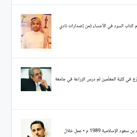
جم كتاب السرد في الأحساء (من إصدارات نادي
رجال ألمع بمنطقة عسير. تخرّج في كليّة المعلّمين ثم درس الزراعة في جامعة
محمد عبد الله محمد المزيني: • كاتب و وقاص روائي وإعلامي سعودي • التخصص : بكالوريوس إعلام : صحافة وعلاقات عامة –جامعة الامام محمد بن سعود الإسلامية 1989 م • عمل خلال