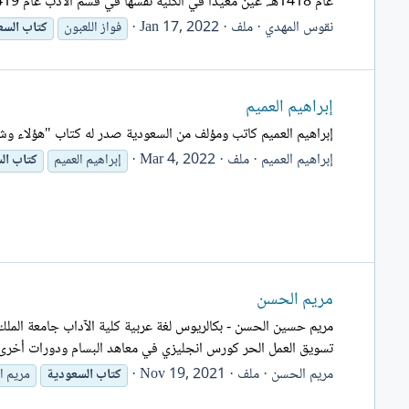
عام 1418هـ. عُين معيداً في الكلية نفسها في قسم الأدب عام 1419هـ، فمحاضراً عام 1422هـ، فأستاذاً مساعداً عام: 1426هـ...
نقوس المهدي
ملف
Jan 17, 2022
فواز اللعبون
كتاب
السع
إبراهيم العميم
إبراهيم العميم كاتب ومؤلف من السعودية صدر له كتاب "هؤلاء وشع
إبراهيم العميم
ملف
Mar 4, 2022
إبراهيم العميم
كتاب
ال
مريم الحسن
مريم حسين الحسن - بكالريوس لغة عربية كلية الآداب جامعة الملك ف
تسويق العمل الحر كورس انجليزي في معاهد البسام ودورات أخرى ا
مريم الحسن
ملف
Nov 19, 2021
كتاب
السعودية
مريم ا