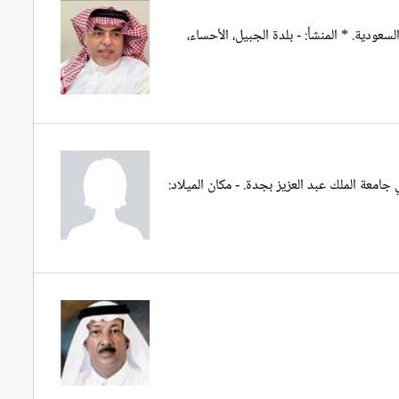
ر * تاريخ الميلاد: 1386هـ، 1966 م. *الجنسية: - المملكة العربية السعودية. * المنشأ: - بلدة الجبيل، الأحساء،
ي جامعة الملك عبد العزيز بجدة. - مكان الميلاد: