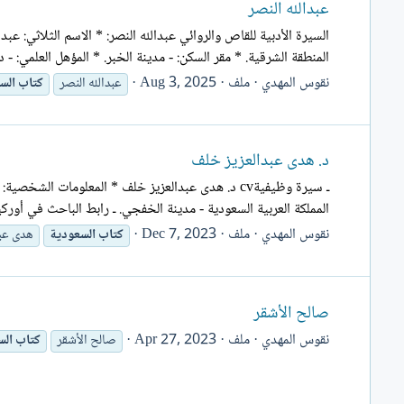
عبدالله النصر
المنطقة الشرقية. * مقر السكن: - مدينة الخبر. * المؤهل العلمي: - دب
نقوس المهدي
ملف
Aug 3, 2025
عبدالله النصر
كتاب
الس
د. هدى عبدالعزيز خلف
ـ سيرة وظيفيةcv د. هدى عبدالعزيز خلف * المعلومات
المملكة العربية السعودية - مدينة الخفجي. ـ رابط الباحث في أوركيد: (4504-6391-0003-https://orcid.org/0009.
نقوس المهدي
ملف
Dec 7, 2023
كتاب
السعودية
هدى عب
صالح الأشقر
نقوس المهدي
ملف
Apr 27, 2023
صالح الأشقر
كتاب
الس