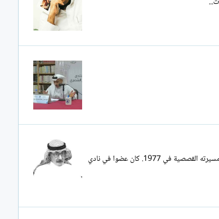
جار الله بن يوسف الحميد (مواليد 1954م/1374 هـ في حائل، السعودية - 4 أغسطس 2022/ 6 محرم 1444هـ) قاصٌ وأديبٌ وشاعر سعودي، بدأ مسيرته القصصية في 1977. كان عضوا في نادي