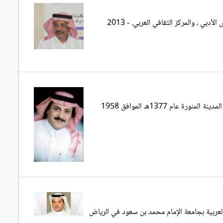
علي الشدوي المملكة العربية السعودية مدينة جدة الإنتاج الفكري: - 2009 صدور كتاب (الحداثة والمجتمع السعودي) النشر المشترك بين نادي الرياض الأدبي ، والمركز الثقافي العربي. - 2013
عبدالمحسن حليت مسلم عبد المحسن بن حليت بن عبد الله بن محمد مسلّم الحربي شاعر وكاتب سعودي ، وأحد الصفوة الأدبية في المملكة ولد في المدينة المنورة عام 1377هـ الموافق 1958
في الرياض، وتخرج في كلية اللغة العربية بجامعة الإمام محمد بن سعود في الرياض