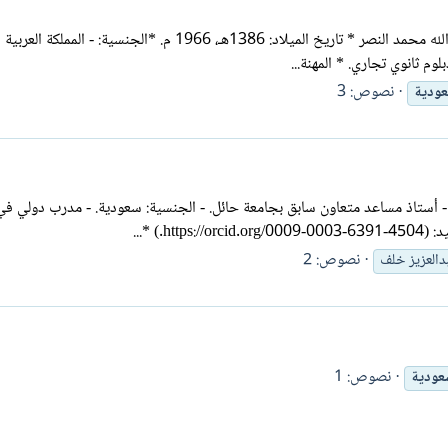
السيرة الأدبية للقاص والروائي عبدالله النصر: * الاسم الثلاثي: عبدالله محمد النص
لوم ثانوي تجاري. * المهنة...
نصوص: 3
عودية
 الشخصية: - أستاذ مساعد متعاون سابق بجامعة حائل. - الجنسية: سعودية. - مدرب دولي ف
) *...
نصوص: 2
دالعزيز خلف
نصوص: 1
عودية