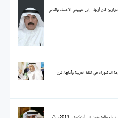
الله محمد بوخمسين - من مواليد الأحساء من المملكة العربية السعودية عام ١٩٥١، ويُقيم في مدينة الدمام منذ 1967 - شاعر وكاتب * طُبع لي ٤ دواوين كان أولها. - إلى حبيبتي الأحساء والثاني
الدكتوراه في اللغة العربية وآدابها، فرع:
نهج السيرة الذاتية الدكتور علي الدرورة 1- دكتوراة في التاريخ الحديث والمعاصر من نيودِلهي- الهند 2014م. 2- دكتوراة فخرية من معهد التاريخ للعلماء والمؤرخين في أوزبكستان 2019م. 3-