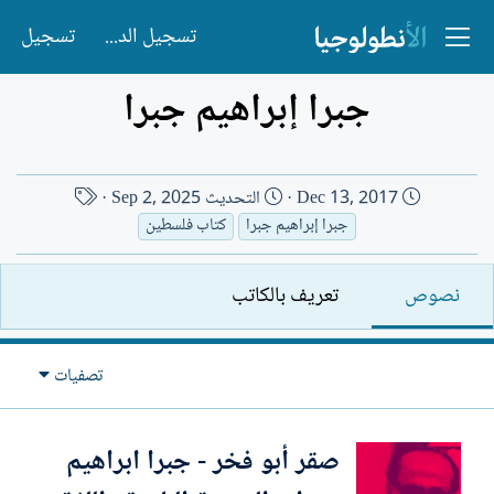
تسجيل الدخول
تسجيل
جبرا إبراهيم جبرا
ت
ا
Dec 13, 2017
التحديث
Sep 2, 2025
ا
س
جبرا إبراهيم جبرا
كتاب فلسطين
ر
م
ي
ا
نصوص
تعريف بالكاتب
خ
ل
ا
ك
ل
ا
تصفيات
إ
ت
ن
ب
ش
صقر أبو فخر - جبرا ابراهيم
ا
ء