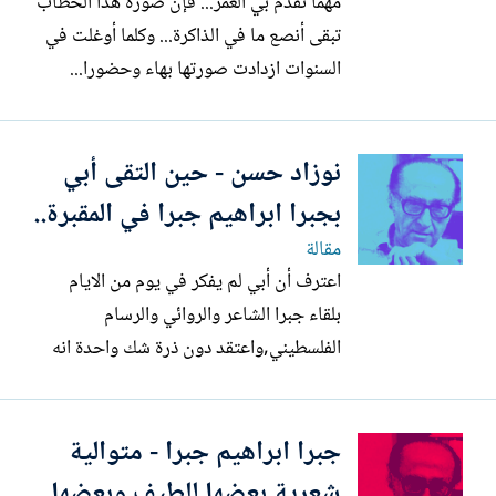
مهما تقدم بي العمر... فإن صورة هذا الخطاب
تبقى أنصع ما في الذاكرة... وكلما أوغلت في
السنوات ازدادت صورتها بهاء وحضورا...
يومها انصرفت من المطبعة وأنا حزين لأن
صاحب المطبعة عندما استأذن مني لم يعد
نوزاد حسن - حين التقى أبي
إليّ بعد ذلك. وبالتالي لم أطلعه على الرسالة...
وقد عدت إلى وحدتي العسكرية وقلبي ينوء
بجبرا ابراهيم جبرا في المقبرة..
بالفرحة الكبيرة...
مقالة
اعترف أن أبي لم يفكر في يوم من الايام
بلقاء جبرا الشاعر والروائي والرسام
الفلسطيني,واعتقد دون ذرة شك واحدة انه
لم يكن يعرف من هو جبرا ابراهيم جبرا لأني
لم اسمعه يتطرق الى ذكر اسمه على الاقل.
جبرا ابراهيم جبرا - متوالية
فقد كان ابي رجل مزاج صوفي يبحث عن
المتعة في ابسط الاشياء.ويفضل ان ينظر الى
شعرية بعضها للطيف وبعضها