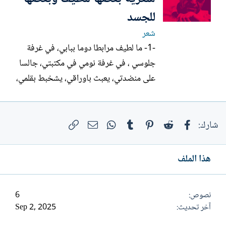
الحياة نظرة لا تعقيد فيها لان...
للجسد
شعر
-1- ما لطيف مرابطا دوما ببابي، في غرفة
جلوسي ، في غرفة نومي في مكتبتي، جالسا
على منضدتي، يعبث باوراقي، يشخبط بقلمي،
مكررا نفسه كما في الف مرآة ، هامسا، عابسا،
يزم بشفتيه اللذيذتين ، ضاحكا مرسلا شعره
فيسبوك
Reddit
Pinterest
Tumblr
WhatsApp
الرابط
على وجهي، على عيني، فقحما يديه بين
البريد الإلكتروني
شارك:
كتبي، وذراعاه تتراقصان ، وجسمه يفعي كالف
افعى في غابة تغيب...
هذا الملف
نصوص
6
آخر تحديث
Sep 2, 2025