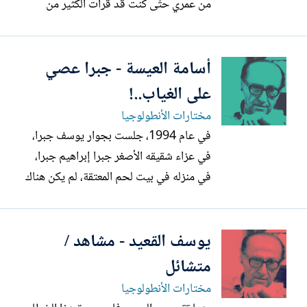
من عمري حتّى كنت قد قرأت الكثير من
أشعار شكسير، ودرايدن، وشيللي، وكيتس،
وبايرون بلغتها الأصليّة، وترجمتُ بعضًا منها
أسامة العيسة - جبرا عصي
إلى اللغة العربيّة، كما قرأت الكثير من الأعمال
الروائيّة بالإنجليزيّة، والكثير من روائع
على الغياب..!
الأدبين...
مختارات الأنطولوجيا
في عام 1994، جلست بجوار يوسف جبرا،
في عزاء شقيقه الأصغر جبرا إبراهيم جبرا،
في منزله في بيت لحم المعتقة، لم يكن هناك
عدد كبير في العزاء، في الواقع كان يمكن
إحصاء العدد على أصابع اليدين، أو ربّما يد
يوسف القعيد - مشاهد /
واحدة كانت كافية، حضر الصحافي جاك
خزمو وقرينته من القدس، ويوسف وزوجته
متشائل
ذات الوجه المريمي، التي تفيض...
مختارات الأنطولوجيا