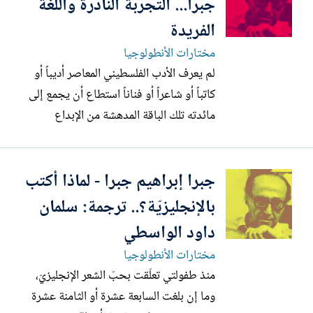
جبرا... التجربة النادرة واللغة
الفريدة
مختارات الأنطولوجيا
لم يعرف الأدب الفلسطيني المعاصر أديباً أو
كاتباً أو شاعراً أو فناناً استطاع أن يجمع إلى
مائدته تلك الباقة المدهشة من الإبداع
الجميل، ولم تجتمع ضروب شتى من الفن
والكتابة الراقية لكاتب واحد كما اجتمعت
جبرا إبراهيم جبرا - لماذا أكتب
لجبرا إبراهيم جبرا. وكان كثيرون يظنون، إلى
عهد قريب، أن جبرا إبراهيم جبرا عراقي لا
بالإنجليزيّة؟.. ترجمة: سلمان
فلسطيني. ولعل...
داود الواسطي
مختارات الأنطولوجيا
منذ طفولتي تعلّقت بحبّ الشعر الإنجليزيّ،
وما إن بلغت السابعة عشرة أو الثامنة عشرة