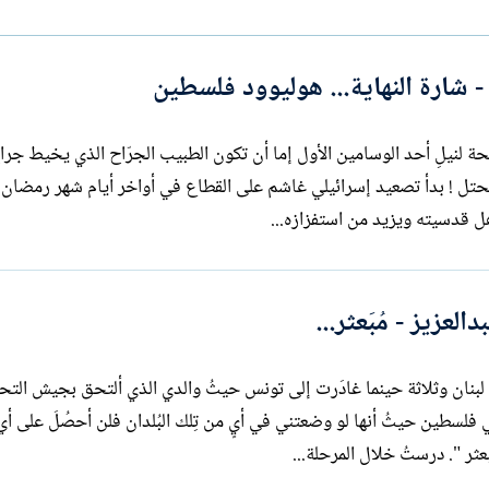
ا
ت
ب
 - شارة النهاية... هوليوود فلسطين
لنيلِ أحد الوسامين الأول إما أن تكون الطبيب الجرّاح الذي يخيط جراح
 المحتل ! بدأ تصعيد إسرائيلي غاشم على القطاع في أواخر أيام شهر رمضان
ل قدسيته ويزيد من استفزازه...
العزيز - مُبَعثر...
ي لبنان وثلاثة حينما غادَرت إلى تونس حيثُ والدي الذي ألتحق بجيش التح
ي فلسطين حيثُ أنها لو وضعتني في أيٍ من تِلك البُلدان فلن أحصُلَ على أي
ثر ". درستُ خلال المرحلة...