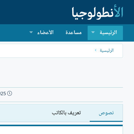
الرئيسية
مساعدة
الأعضاء
الرئيسية
ت
025
ا
ر
نصوص
تعريف بالكاتب
ي
خ
ا