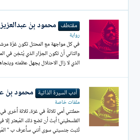
ل
إ
ن
محمود بِنْ عبدالعزيز
مقتطف
ش
ا
رواية
ء
في كل مواجهة مع المحتل تكون غزّة مرشحة 
والثاني أنْ تكون الجزّار الذي يُثخِن في
الذي لا زال الاحتلال يجهل عظمته ويتجاه
محمود بِنْ عبد
أدب السيرة الذاتية
ملفات خاصة
حملتني أمي ثلاثةً في غزة، ثلاثة أُخرى ف
الفلسطيني! أبتْ أن تضع ذلك المُبعثر إلا ف
تُثبت جنسيتي سوى أنني سأُعرف ب " المُبع