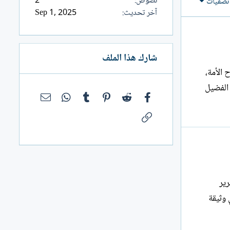
نصوص
2
تصفيات
آخر تحديث
Sep 1, 2025
شارك هذا الملف
 الأمة،
 الفضيل
فيسبوك
Reddit
Pinterest
Tumblr
WhatsApp
البريد الإلك
الرابط
رير
 وثيقة