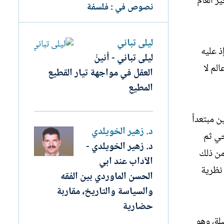
ر العام
نصوص في : فلسفة
ليلى تباني
ذ عليه
ليلى تباني - أنينُ
لم لا
العقل في مواجهة تيار القطيع
المطيع
 مبتعداً
د. زهير الخويلدي
حي ثم
د. زهير الخويلدي -
من ذلك
الآداب عند ابي
 نظرية
الحسن الماوردي بين الفقه
والسياسة والتاريخ، مقاربة
حضارية
لة، وهو