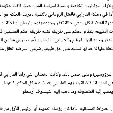
لآراء اليونانيين الخاصة بالنسبة لسياسة المدن حيث كانت حكومة
أما في مملكة الفارابي فالمثل الروماني بالنسبة لطريقة الحكم هو ال
رة الفاضلة كلها، وفي حالة تعذر وجوده يقوم رئيسان أو ثلاثة أو أ
ات الطبيعة بنظام الحكم على طريقة تشبه طريقة حكم المسلمين في
 تعذر وجود الرؤساء قام وكلاء عن الرؤساء بالأمر يدبرون شؤون ال
سلطة عليا لا حد لها تستند على حق طبيعي شرعي افترضه العقل عل
المرؤوسين؛ ومتى حصل ذلك، وكانت الخصال التي رآها الفارابي ق
ي المدينة الفاضلة ولا يهم الفارابي بعد ذلك شكل الحكم إذ هو في
 يذهب إليه المتصوفة وما ذهب إليه الفيلسوف أرسطو
الصراط المستقيم. فإذا كان رؤساء المدينة أو الرئيس الأول من ط