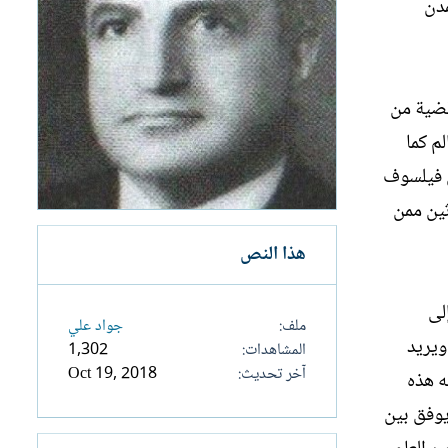
مدن
 قضية من
م كما
ل فيلسوف
ثين ممن
هذا النص
لى
ملف
جواد علي
ويريد
المشاهدات
1,302
آخر تحديث
Oct 19, 2018
ه هذه
يوفق بين