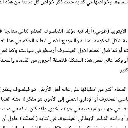
 أسماءها وخواصها في كتابه حيث ذكر خواص كل مدينة من هذه ال
ل
ا
إ
ت
ن
ب
ش
 الإيتوبيا (طوبي) أراد فيه مؤلفه الفيلسوف المعلم الثاني معالجة
ا
ء
ة شكل الحكومة المثلية والنموذج الأعلى لنظام الحكم في هذا العال
ته أو كما فعل المعلم الأول الفيلسوف أرسطو في سياسته وكما فع
أو وكما عالج نفس هذه المشكلة فلاسفة آخرون من القدماء والمحد
كثير
 السماء أكثر من انطباقها على عالم أهل الأرض. هو فيلسوف ينظر إ
 المحترف أو الإداري العملي إلى الأمور. هو مفكر له مثله العليا 
دف في جهات ولم يصبه في جهات أخرى. ولقد كان شأنه في مدينت
 دانته الشاعر الإيطالي الفيلسوف في كتابه (المملكة) حاول أن 