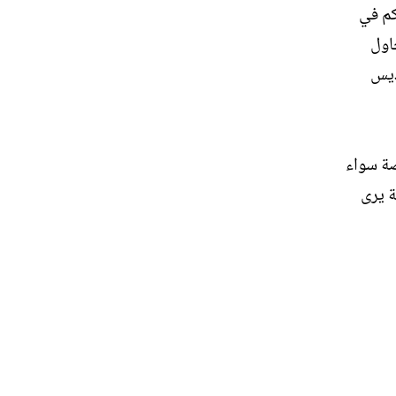
كم في
حاول
ديس
صة سواء
ة يرى