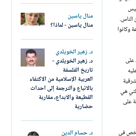
ئيس
منال ياسين
 الناس.
منال ياسين - لماذا؟
 وكانوا
د. زهير الخويلدي
 على
د. زهير الخويلدي -
تاريخ الفلسفة
ليه
العربية الإسلامية من الاكتفاء
شرقية
بالاتباع والترجمة إلى احداث
التي هي
القطيعة والابداع، مقاربة
ة على
حضارية
لأخص في
د. حسام الدين