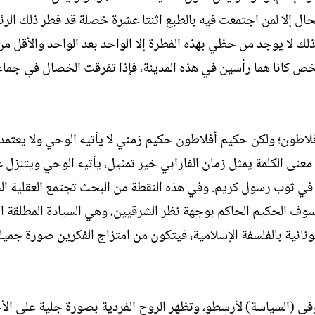
حال إلا لمن اجتمعت فيه بالطبع اثنتا عشرة خصلة قد فطر ذلك الر
لك لا يوجد من حظي بهذه الفطرة إلا الواحد بعد الواحد والأقل من
كانا هما رأسين في هذه المدينة، فإذا تفرقت الخصال في جماعة
اطون؛ ولكن حكيم أفلاطون حكيم زمني لا يأتيه الوحي ولا يعتمد
معنى الكلمة يمثل زمان الفارابي خير تمثيل، يأتيه الوحي ويتنزل ع
ن في ثوب رسول كريم. وفي هذه النقطة من البحث تجتمع العقلية ال
يلسوف الحكيم الحاكم بوجهة نظر الشرقيين، وهي السيادة المطلقة 
نانية بالفلسفة الإسلامية، فيتكون من امتزاج الفكرين صورة جميل
وفي (السياسة) لأرسطو، وتظهر الروح الفردية بصورة جلية على ا