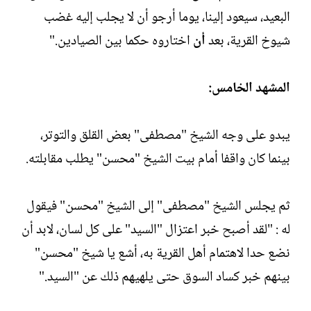
البعيد، سيعود إلينا، يوما أرجو أن لا يجلب إليه غضب
شيوخ القرية، بعد
أن
اختاروه حكما بين الصيادين."
المشهد الخامس:
يبدو على وجه الشيخ "مصطفى" بعض القلق والتوتر،
بينما كان واقفا أمام بيت الشيخ "محسن" يطلب مقابلته.
ثم يجلس الشيخ "مصطفى" إلى الشيخ "محسن" فيقول
له : "لقد أصبح خبر اعتزال "السيد" على كل لسان، لابد أن
نضع حدا لاهتمام أهل القرية به، أشع يا شيخ "محسن"
بينهم خبر كساد السوق حتى يلهيهم ذلك عن "السيد."