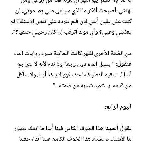
يا صاح؟ أتعلم أيها النهر أن موته هدأ من روعي ومن
لهفتي، أصبحت أفكر ما الذي سيبقى مني بعد موتي. إن
كنت على يقين أنني فان فلم تتردد علي نفس الأسئلة؟ لم
يعذبني وعيي؟ وأي مولد أترقب إن كان رحيلي حتميا؟".
من الضفة الأخرى للنهر كانت الحاكية تسرد روايات الماء
فتقول
: " يسيل الماء دون رجعة ولا ندم لأنه لا يتراجع
أبدا". يسقيه المطر كلما جف فهو لا ينفذ أبدا، ولا يتآكل
من قدمه، يستعيد شبابه من صمته..."
اليوم الرابع:
يقول السيد
: هذا الخوف الكامن فينا أبدا ما انفك يصور
لنا الأشياء بريشته، هذا الخوف الكامن فينا أبدا، جعلنا