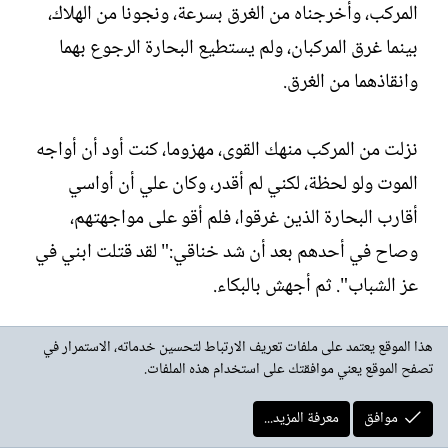
المركب، وأخرجناه من الغرق بسرعة، ونجونا من الهلاك،
بينما غرق المركبان، ولم يستطيع البحارة الرجوع بهما
وانقاذهما من الغرق.
نزلت من المركب منهك القوى، مهزوما، كنت أود أن أواجه
الموت ولو لحظة، لكني لم أقدر، وكان علي أن أواسي
أقارب البحارة الذين غرقوا، فلم أقو على مواجهتهم،
وصاح في أحدهم بعد أن شد خناقي:" لقد قتلت ابني في
عز الشباب". ثم أجهش بالبكاء.
هذا الموقع يعتمد على ملفات تعريف الارتباط لتحسين خدماته، الاستمرار في
وحملني سعيي في أن أجمع ثروة طائلة وأن يكون لي
تصفح الموقع يعني موافقتك على استخدام هذه الملفات.
الجاه والسلطة إلى مواجهة الموت، فبعت المراكب
وهجرت البحر، وعدت إلى عمر أحدثه عن شكوكي، وأشكو
موافق
معرفة المزيد...