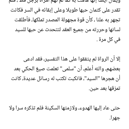
ويقال أيضا إنها هامت به كما لم تهم امرأة برجل قط ، فلم
تقدر على كتمان حبها طويلا وعلى إبقائه في السر فكانت
تجهر به علنا ، كأن قوة مجهولة المصدر تملكها، فأطلقت
لسانها وحررته من جميع العقد لتتحدث عن حبها للسيد
في كل مرة .
إلا أن الرواة لم يتفقوا على هذا التفسير، فقد ادعى
بعضهم، والله أعلم، أن "سلمى" تعلمت صيغ الحكي بعد
أن هجرها "السيد"، فانكبت تكتب له رسائل عديدة، كانت
تمزقها بعد حين.
حتى عاد إليها الهدوء، ولازمتها السكينة فلم تذكره سرا ولا
جهرا.