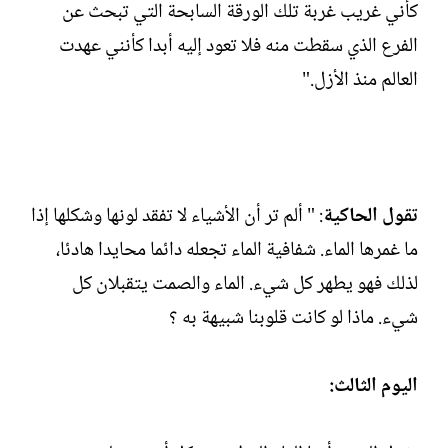
كأني غريب غربة تلك الورقة السابحة التي تبحث عن
الفرع الذي سقطت منه فلا تعود إليه أبدا كأنني عهدت
العالم منذ الأزل."
تقول الحاكية
: " ألم تر أن الأشياء لا تفقد لونها وشكلها إذا
ما غمرها الماء. شفافية الماء تجعله دائما محايدا هادئا،
لذلك فهو يطهر كل شيء. الماء والصمت يتقبلان كل
شيء. ماذا لو كانت قلوبنا شبيهة به ؟
اليوم الثالث: