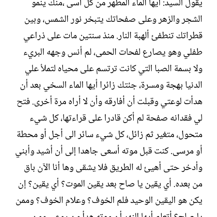
يقول السيد: أيها الماء المطهر من كل أسى ،منك ينمو
الشجر والزهر وعلى صفحاتك يتبخر نور الشمس، وبين
قطراتك تنطفئ ألهبة النار. منذ سنتين مات على ذراعي
طفلي وهو يصارع لفحات الحمى، لم أنس وجهه البريء
ولا بسمة الصبا التي كانت ترتسم على محياه لتملأ علي
الدنيا بهجة ومسرة، جئتك زائرا أيها الماء السخي بعد أن
هدأت لوعتي وقبلت أن أفارقه وأن لا أراه مرة أخرى. فتح
لي فقدانه صفحة لم أكن قادرا على قراءتها، كل شيء
متحول، متغير ثم زائل، كل شيء سائر الى أجل أو محطة
أو مرسى. كنت قبل موته أسعى جاهدا إلى أن أشيد وأبني
وأدخر حتى أهيئ له الطريق فلا يشقى وها أنا الآن باق
من بعده. أي يقين يا صاح بعد يقين الموت؟ أي يقين؟ إن
يكن هو اليقين الوحيد فلم الخوف؟ وعلام الخوف؟ وممن