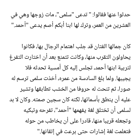
حدثوا عنها فقالوا: " تدعى "سلمى"، مات زوجها وهي في
العشرين من العمر، وترك لها ابنا أبكم أصم يدعى "أحمد."
كان جمالها الفتان قد جلب اهتمام الرجال بها، فكانوا
يحاولون التقرب منها، وكانت تتمنع بعد أن اختارت التفرغ
لتربية ابنها أحمد، تجلس إليه كل أمسية تحدثه فلا
يجيبها. ولما بلغ السادسة من عمره، أخذت سلمى ترسم له
صورا، ثم تنحت له حروفا من الخشب تطابقها وتشير
عليه أن ينطق بأسمائها، لكنه كان سجين صمته. وكان لا بد
لسلمى أن تختلق لغة يفهمها "أحمد"، تفرحه وتبكيه
وتجعله قريبا منها، قادرا على أن يخاطب من حوله
فتعلمت لغة إشارات حتى برعت في إتقانها."