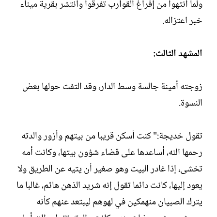
ولما انتهوا من إفراغ القوارب تفرقوا وانتشر بقرية ميناء
خبر اعتزاله.
المشهد الثالث:
زوجته أمينة جالسة وسط الدار، وقد التفت حولها بعض
النسوة.
تقول خديجة:" كنت أسكن قريبا من بيتهم وأزور والدته
رحمها الله، أساعدها على قضاء شؤون بيتها، وكانت أمه
تخشى، إذا غادر البيت وهو صغير أن يتيه عن الطريق ولا
يعود إليها، كانت دائما تقول إنه شريد الذهن هائم، غالبا ما
يترك الصبيان منهمكين في لهوهم ليبتعد عنهم كأنه