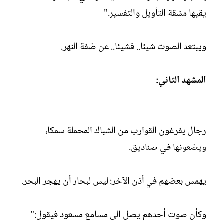
يقيها مشقة التأويل والتفسير."
ويبتعد الصوت شيئا.. فشيئا.. عن ضفة النهر.
المشهد الثاني:
رجال يفرغون القوارب من الشباك المحملة سمكا،
ويضعونها في صناديق.
يهمس بعضهم في أذن الآخر: ليس لبحار أن يهجر البحر.
وكأن صوت أحدهم يصل الى مسامع مسعود فيقول:"