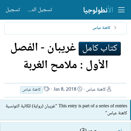
تسجيل الدخول
تسجيل
كاهنة عباس
غريبان - الفصل
كتاب كامل
الأول : ملامح الغربة
ا
ت
ا
كاهنة عباس
Jan 8, 2018
كاهنة عباس
ل
ا
س
ك
ر
م
This entry is part of a series of entries "غريبان (رواية) للكاتبة التونسية
ا
ي
ا
كاهنة عباس"
ت
خ
ل
ب
ا
ك