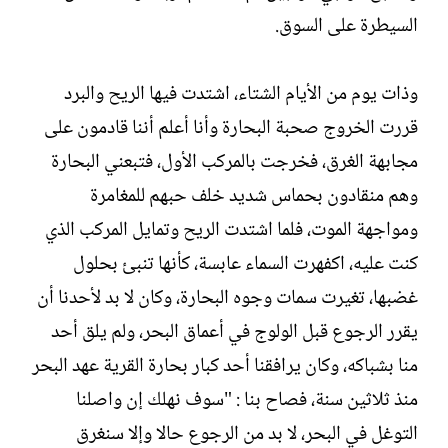
السيطرة على السوق.
وذات يوم من الأيام الشتاء، اشتدت فيها الريح والبرد
قررت الخروج صحبة البحارة وأنا أعلم أننا قادمون على
مجابهة الغرق، فخرجت بالمركب الأول، فتبعني البحارة
وهم منقادون بحماس شديد خلف حبهم للمغامرة
ومواجهة الموت، فلما اشتدت الريح وتمايل المركب الذي
كنت عليه، اكفهرت السماء عابسة، كأنها تنبئ بحلول
غضبها، تغيرت سمات وجوه البحارة، وكان لا بد لأحدنا أن
يقرر الرجوع قبل الولوج في أعماق البحر، ولم يلق أحد
منا بشباكه، وكان يرافقنا أحد كبار بحارة القرية عهد البحر
منذ ثلاثين سنة، فصاح بنا : "سوف نهلك إن واصلنا
التوغل في البحر، لا بد من الرجوع حالا وإلا سنغرق