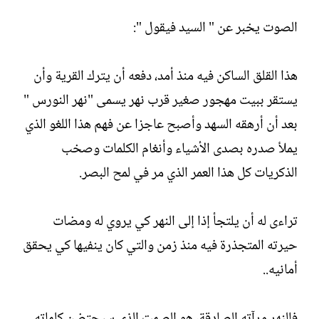
الصوت يخبر عن " السيد فيقول ":
هذا القلق الساكن فيه منذ أمد، دفعه أن يترك القرية وأن
يستقر ببيت مهجور صغير قرب نهر يسمى "نهر النورس "
بعد أن أرهقه السهد وأصبح عاجزا عن فهم هذا اللغو الذي
يملأ صدره بصدى الأشياء وأنغام الكلمات وصخب
الذكريات كل هذا العمر الذي مر في لمح البصر.
تراءى له أن يلتجأ إذا إلى النهر كي يروي له ومضات
حيرته المتجذرة فيه منذ زمن والتي كان ينفيها كي يحقق
أمانيه..
فالنهر مرآته الصادقة، هو الصمت الذي سيحتضن كلماته