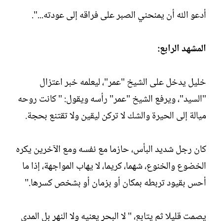
أدعو الله أن يمنحني الصبر على فراقه إلى عودته...".
المشهد الرابع:
خليل يدخل على الشيخ "عمر"، ليعلمه خبر اعتزال
"السيد"، ويرفع الشيخ "عمر" رأسه ويقول: " كانت روحه
ميالة إلى الحيرة والشك لا تركن ليقين ولا تقتنع بحجة.
كان رجل شديد البأس، حازما مع نفسه ومع الآخرين يكره
الخضوع والخنوع، شهما، كريما، لا يهاب المواجهة، إذا ما
أحس بقيود تربطه بمكان أو بزمان أو بشخص كسرها."
يصمت قليلا ثم يتابع، " لا البحر يعنيه ولا النهر بل المدى