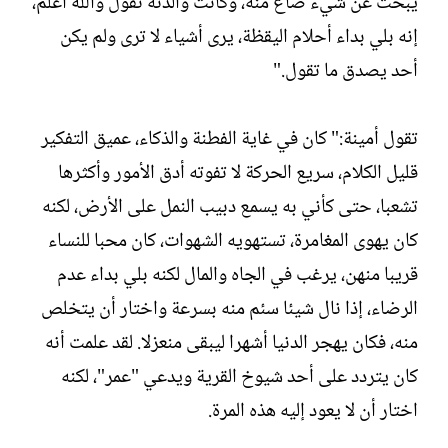
يبحث عن شيء ضاع منه، وكانت والدته تقول والله أعلم،
إنه بلي بداء أحلام اليقظة، يرى أشياء لا ترى ولم يكن
أحد يصدق ما تقول."
تقول أمينة:" كان في غاية الفطنة والذكاء، عميق التفكير
قليل الكلام، سريع الحركة لا تفوته أدق الأمور وأكثرها
تشعبا، حتى كأني به يسمع دبيب النمل على الأرض، لكنه
كان يهوى المغامرة، تستهويه الشهوات، كان محبا للنساء
قريبا منهن، يرغب في الجاه والمال لكنه بلي بداء عدم
الرضاء، إذا نال شيئا سئم منه بسرعة واختار أن يتخلص
منه، فكان يهجر الدنيا أشهرا ليبقى منعزلا. لقد علمت أنه
كان يتردد على أحد شيوخ القرية ويدعي "عمر"، لكنه
اختار أن لا يعود إليه هذه المرة.