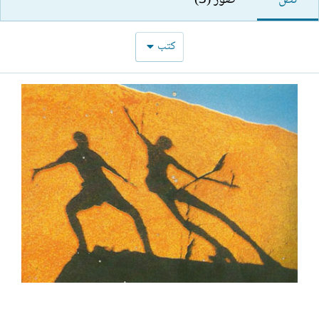
نص
صور (3)
ل
ا
إ
ت
ن
ب
كتب
ش
ا
ء