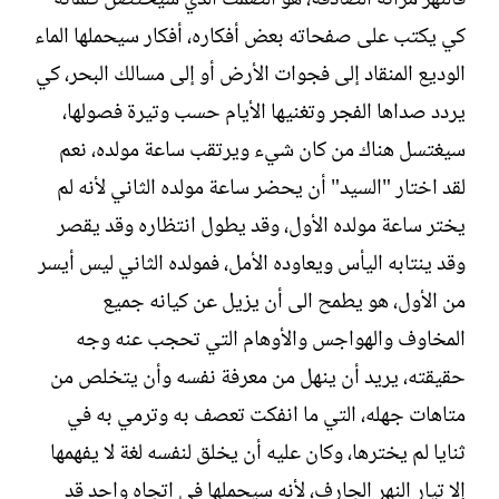
كي يكتب على صفحاته بعض أفكاره، أفكار سيحملها الماء
الوديع المنقاد إلى فجوات الأرض أو إلى مسالك البحر، كي
يردد صداها الفجر وتغنيها الأيام حسب وتيرة فصولها،
سيغتسل هناك من كان شيء ويرتقب ساعة مولده، نعم
لقد اختار "السيد" أن يحضر ساعة مولده الثاني لأنه لم
يختر ساعة مولده الأول، وقد يطول انتظاره وقد يقصر
وقد ينتابه اليأس ويعاوده الأمل، فمولده الثاني ليس أيسر
من الأول، هو يطمح الى أن يزيل عن كيانه جميع
المخاوف والهواجس والأوهام التي تحجب عنه وجه
حقيقته، يريد أن ينهل من معرفة نفسه وأن يتخلص من
متاهات جهله، التي ما انفكت تعصف به وترمي به في
ثنايا لم يخترها، وكان عليه أن يخلق لنفسه لغة لا يفهمها
إلا تيار النهر الجارف، لأنه سيحملها في اتجاه واحد قد