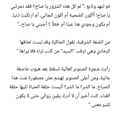
ثم تنهد وتابع :" لم كل هذه الشرور يا صاح؟ فقد دمرتني
يا صاح! أأكون الضحية أم أكون الجاني، أم ارتكبت ذنبا،
أم يكون وجودي هنا عبثا أم خطأ ؟ أجبني يا صاح.."
من الضفة الشرقية، تقول الحاكية وقد لبست لحافها
الرمادي وهي ترقب "السيد" عن كثب تراه فلا يراها:"
رأيت شجرة الصنوبر العالية تسقط بعد هبوب عاصفة
عاتية، ومن أعلى الصنوبر تهشم عش عصفورة غنت هذا
الصباح. ما الشر؟ ما الشر؟ أليست حلقة الحياة تليها حلقة
الفناء. كنت أخير أن لا أدرك يقين زوالي حتى لا يكون
للشر معنى."