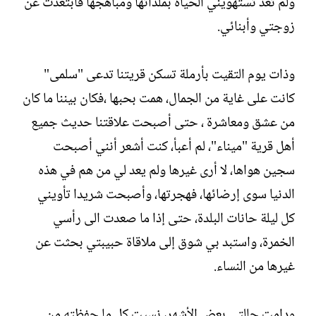
ولم تعد تستهويني الحياة بملذاتها ومباهجها فابتعدت عن
زوجتي وأبنائي.
وذات يوم التقيت بأرملة تسكن قريتنا تدعى "سلمى"
كانت على غاية من الجمال، همت بحبها ،فكان بيننا ما كان
من عشق ومعاشرة ، حتى أصبحت علاقتنا حديث جميع
أهل قرية "ميناء"، لم أعبأ، كنت أشعر أنني أصبحت
سجين هواها، لا أرى غيرها ولم يعد لي من هم في هذه
الدنيا سوى إرضائها، فهجرتها، وأصبحت شريدا تأويني
كل ليلة حانات البلدة، حتى إذا ما صعدت الى رأسي
الخمرة، واستبد بي شوق إلى ملاقاة حبيبتي بحثت عن
غيرها من النساء.
ودامت حالتي بعض الأشهر، نسيت كل ما حفظته من