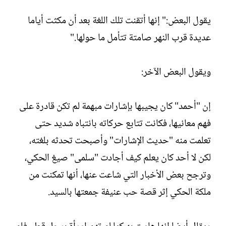
يقول البعض:" إنها أتقنت تلك اللغة بعد أن مكثت أياما
عديدة قرب النهر صامتة تتأمل ما حولها."
ويقول البعض الآخر:
إن "أحمد" كان يجيبها بإشارات مبهمة لم تكن قادرة على
فهم معانيها، فكانت تتابع حركاته بانتباه شديد حتى
تعلمت منه "حديث الإشارات" وأصبحت تحدثه بلغته،
لكن لا أحد كان يعلم كيف أجادت "سلمى" صيغ الحكي،
وترجح بعض الأخبار التي شاعت عنها، أنها تمكنت من
ملكة الحكي إثر قصة حب عنيفة جمعتها بالسيد.