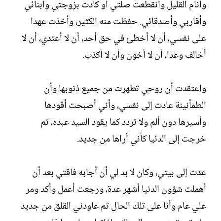
وأنام القليل وانقطعت صلتي أو كادت بزوجتي وأبنائي
وأقاربي وأصدقائي. حفظت منه الكثير، وأخذت عهدا
على نفسي، أن لا أخطئ في حق أحد، أن لا أعتدي، أن لا
أخالف وعدا، أن لا أخون وأن لا أكذب.
واعتقدت أن روحي تطهرت من جميع ذنوبها وأن
الطمأنينة عادت إلى نفسي، وأني أصبحت أقودها
وأسيرها دون ألم ولا تردد كما يقود السيد عبده، ثم
خرجت إلى الدنيا كأني أراها من جديد.
عدت إلى بيتي، وكان لا بد لي أن أجابه فاقتي بعد أن
أهملت شؤون الدنيا أشهر عدة، ورجعت أعمل وأكد ومر
علي عام وأنا على تلك الحال ثم عاودني القلق من جديد