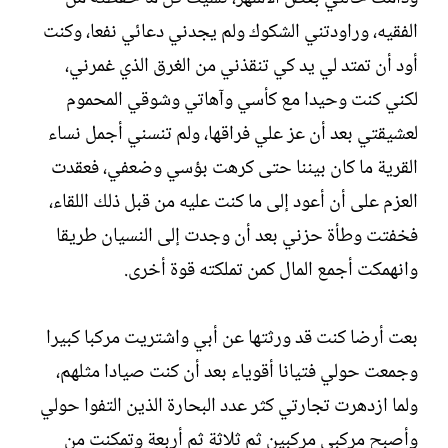
الفقيه، وراودتني الشكوك ولم يجدني دعائي نفعا، وكنت
أود أن تمتد لي يد كي تنقذني من الغرق الذي غمرني،
لكني كنت وحيدا مع كأسي وآهاتي وشوقي المحموم
لعشيقتي بعد أن عز علي فراقها، ولم تنسني أجمل نساء
القرية ما كان بيننا حتى كرهت بؤسي وضعفي، فعقدت
العزم على أن أعود إلى ما كنت عليه من قبل ذلك اللقاء،
فخفتت وطأة حزني بعد أن وجدت إلى النسيان طريقا
وانهمكت أجمع المال كمن تملكته قوة أخرى.
بعت أرضا كنت قد ورثتها عن أبي واشتريت مركبا كبيرا
وجمعت حولي فتيانا أقوياء بعد أن كنت صيادا مثلهم،
ولما ازدهرت تجارتي كثر عدد البحارة الذين التفوا حولي
وأصبح مركبي مركبين ثم ثلاثة ثم أربعة وتمكنت من