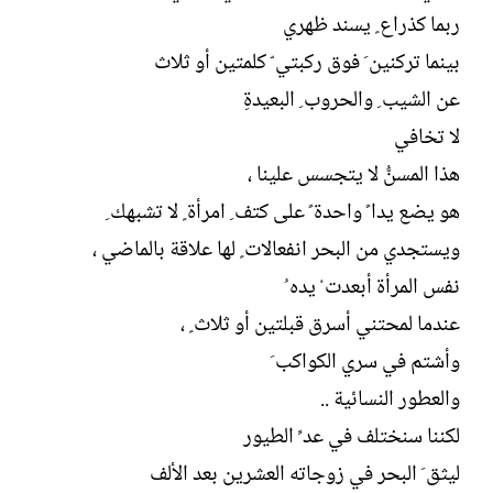
ل
ربما كذراع ٍ يسند ظهري
إ
ن
بينما تركنين َ فوق ركبتي ّ كلمتين أو ثلاث
ش
عن الشيب ِ والحروب ِ البعيدةِ
ا
ء
لا تخافي
هذا المسنُّ لا يتجسس علينا ،
هو يضع يدا ً واحدة ً على كتف ِ امرأة ٍ لا تشبهك ِ
ويستجدي من البحر انفعالات ٍ لها علاقة بالماضي ،
نفس المرأة أبعدت ْ يده ُ
عندما لمحتني أسرق قبلتين أو ثلاث ٍ ،
وأشتم في سري الكواكب َ
والعطور النسائية ..
لكننا سنختلف في عد ِّ الطيور
ليثق َ البحر في زوجاته العشرين بعد الألف