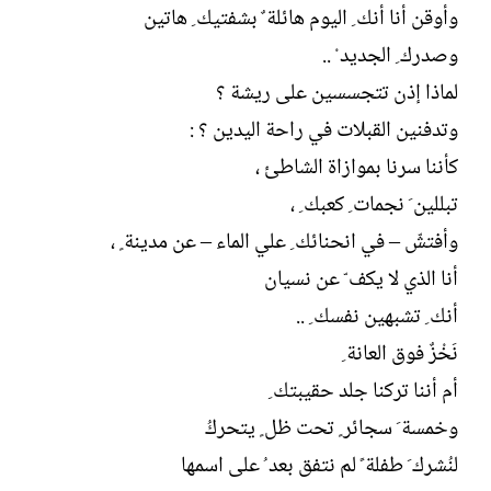
وأوقن أنا أنك ِ اليوم هائلة ٌ بشفتيك ِ هاتين
وصدرك ِ الجديد ْ ..
لماذا إذن تتجسسين على ريشة ؟
وتدفنين القبلات في راحة اليدين ؟ :
كأننا سرنا بموازاة الشاطئ ،
تبللين َ نجمات ِ كعبك ِ ،
وأفتشّ – في انحنائك ِ علي الماء – عن مدينة ٍ ،
أنا الذي لا يكف ّ عن نسيان
أنك ِ تشبهين نفسك ِ ..
نَخْزٌ فوق العانة ِ
أم أننا تركنا جلد حقيبتك ِ
وخمسة َ سجائر ٍ تحت ظل ٍ يتحركُ
لنُشرك َ طفلة ً لم نتفق بعد ُ على اسمها