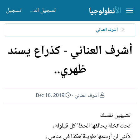
تسجيل الدخول
تسجيل
أشرف العناني
أشرف العناني - كذراع يسند
ظهري..
ا
ت
أشرف العناني
Dec 16, 2019
ل
ا
ك
ر
تشبهين نفسك
ا
ي
تحت َنخلة يحالفها الحظ ُ كل قيلولة ،
ت
خ
ب
ا
لأنني لن أرسمها طويلة ًهكذا في منامي ،