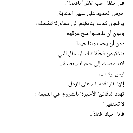
في حفلة ِ حب ٍ تظل ُّ ناقصة ً ..
حرس الحدود على سبيل الدعابة ِ
يرفعون كِعاب َ بنادقهم إلى سماء ٍ لا تضحك ،
ودون أن يلحسوا ملح َعرقهم
دون أن يحسدوننا جيدا ً
يتذكرون فجأة ً تلك الرسائل التي
لابد وصلت إلى حجرات ٍ بعيدة ..
ليس بيتنا .. ،
إنها آثار ُ قدميك ِ على الرمل ِ
تهدد الدقائق َ الأخيرة َ بالشروع ِ في النميمة ِ :
لا تختفين َ
فأنا أحبك ِ فعلاً ..