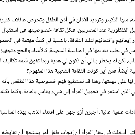
، منها التكبير وترديد الأذان في أذن الطفل وتحرص عائلات كثيرة
يل الفلكلورية عند المصريين. فلكل ثقافة خصوصيتها في استقبال ا
إيمانهم وانتمائهم لتلك الثقافة، بالنسبة لي كنتُ مهتمة في الحص
ناس في حلب تقديمها في المناسبة السعيدة، كالأعياد والحج وتجهيز
 حلب. لكن لم يخطر ببالي أن تكون لي هدية ربما تفوق قيمة تكاليف ال
ية أيضاً، فمن أين كونت الثقافة الشعبية هذا المفهوم؟
ر لها على مهمتها، وهنا قد نستطيع فهم خصوصية هذا الطقس بأنه 
في الذي استمر في تحويل المرأة إلى شيء يقاس بالمادة، وكلما تكلف
 علمية عالية، أجبرن أزواجهن على اقتناء الذهب بهذه المناسبة،
التي أدخلت في عقل المرأة أن إنجاب طفل أمر يستحق أن تقايضه ب