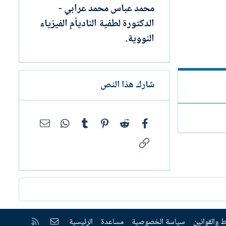
محمد عباس محمد عرابي -
الدكتورة لطفية الناديأم الفيزياء
النووية.
شارك هذا النص
فيسبوك
Reddit
Pinterest
Tumblr
WhatsApp
البريد الإلك
الرابط
إتصل بنا
RSS
 والقوانين
سياسة الخصوصية
مساعدة
الرئيسية