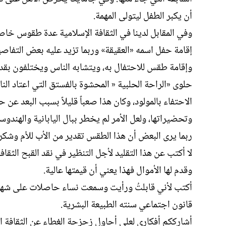
أن يكبر الطفل ليتولى المهمة.
وفي المقابل لدينا في الثقافة الإسلامية عدة طقوس خاصة
إقامة حفل اسمه «العقيقة» وربما تزيد عليه بعض التفاص
وإقامة طقس للاحتفال به، ويتشابه الناس ويختلفون بقدر 
حلوى «الراحة الحلبية « المحشوة بالفستق التي اعتاد ال
الاحتفاء بالمولود، وكان هذا صعباً قليلاً بسبب البعد عن
وتحضيراتها، ولعل الأمر لم يخطر ببال اليابانية والهندوس
ربما يرى البعض أن هذا الطقس تقدير من الأب للأم وشك
لا أكتب عن هذا التقليد لأجل التنظير في نقد القبح الثقا
وقدم لها الأموال فهذا يعني أن قيمتها عالية.
أكتب لأني قابلتُ ورأيت وسمعت نساء حاصلات على شهادات
قانون اجتماعي سنته الطبيعة البشرية.
أشارككم أفكاري لعلي أحاول زحزحة الغطاء عن الثقافة 