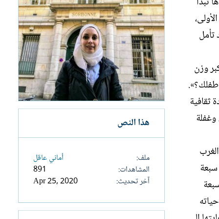
ا تبدأ
لأولى،
 تأمل
بر وزن
 طفلك؟».
ة ثقافية
 وغفلة
هذا النص
الغرب
ملف
أماني عاقل
مدة سبعة
المشاهدات
891
آخر تحديث
Apr 25, 2020
سبعة
حياته
يتها إلى