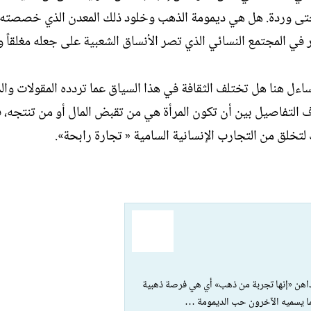
و حتى وردة. هل هي ديمومة الذهب وخلود ذلك المعدن الذي خصصته
ر في المجتمع النسائي الذي تصر الأنساق الشعبية على جعله مغلقاً 
أتساءل هنا هل تختلف الثقافة في هذا السياق عما تردده المقولات وا
ف التفاصيل بين أن تكون المرأة هي من تقبض المال أو من تنتجه، 
خلق من التجارب الإنسانية السامية « تجارة رابحة».
لأمومة قد تقول إحداهن «إنها تجربة من ذهب» أي هي فرصة ذهبية
بما يسميه الآخرون حب الديمومة …