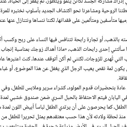
إدراك مشاركة الجسد لكائن ينمو ويتطور، ثم يقفز إلى الحياة، عنده
ل
طتنا الروحية ومشاعرنا نحو اكتشاف الجديد بأسلوب نختبره للمرة ا
إ
ن
يها متأسفين ومتألمين على فقدانها، لكننا ننساها ونتنازل عنها عند
ش
ا
ء
يضته بالذهب، أو تجارة رابحة تتنافس فيها النساء على ربح وكسب أك
دما سألتني إحدى رابحات الذهب، «ماذا أهداك زوجك بمناسبة إنجاب
 التي تُهدى للزوجات، لكنني لم أكن أتوقف عندها، كنت اعتبرها عاد
 أن يكون ثمة نقص يعيب الرجل الذي يغفل عن هذا الموضوع، أو غباء
افة.
ين عادة بتحضيرات قدوم المولود، كشراء سرير وملابس للطفل، وفي 
ة قبل ولادة الطفل تسمى “baby shower” أما في اليابان فيتم الاحتفاظ بالحبل السري ضمن صندوق خشبي ل
 والطفل، كما يحرصون على أن يرتدي الطفل لباساً أبيض اللون لمدة 
منذ لحظة ولادته لأن هذا حسب معتقدهم يمثل تحريرا للطفل من 
فن الحبل السري في الأرض وزراعة شجرة في الحفرة ويتابعون رعا