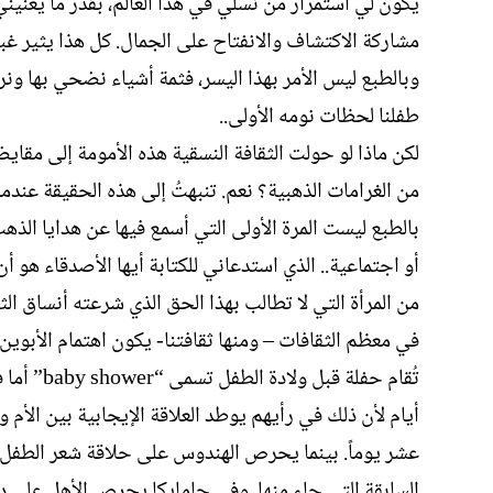
يكون لي استمرار من نسلي في هذا العالم، بقدر ما يعنيني 
مشاركة الاكتشاف والانفتاح على الجمال. كل هذا يثير غب
وبالطبع ليس الأمر بهذا اليسر، فثمة أشياء نضحي بها ونرم
طفلنا لحظات نومه الأولى..
لكن ماذا لو حولت الثقافة النسقية هذه الأمومة إلى مقا
من الغرامات الذهبية؟ نعم. تنبهتُ إلى هذه الحقيقة عن
بالطبع ليست المرة الأولى التي أسمع فيها عن هدايا الذهب
أو اجتماعية.. الذي استدعاني للكتابة أيها الأصدقاء هو
من المرأة التي لا تطالب بهذا الحق الذي شرعته أنساق الثق
في معظم الثقافات – ومنها ثقافتنا- يكون اهتمام الأبو
تُقام حفل
أيام لأن ذلك في رأيهم يوطد العلاقة الإيجابية بين الأم
عشر يوماً. بينما يحرص الهندوس على حلاقة شعر الطفل 
السابقة التي جاء منها. وفي جامايكا يحرص الأهل على د