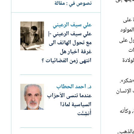
نصوص في : مقالة
 على
علي سيف الرعيني
لمولود
علي سيف الرعيني -|
ول على
مع تحول الهاتف الى
ات
غرفة اخبار هل
ولادة
انتهى زمن الفضائيات ؟
«شكر».
د. أحمد الحطاب
 الإنسان
عندما تنسى الأحزاب
السياسية لماذا
 وكأنه
أُنشِئَت
الذهب..