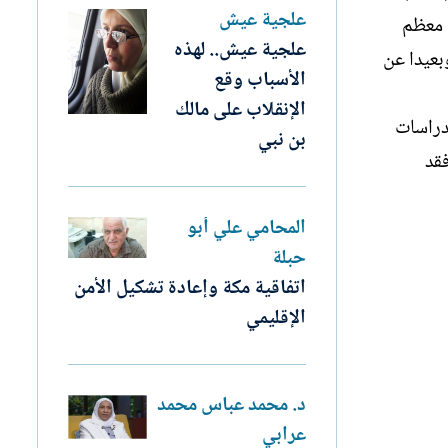
علجية عيش
 معظم
علجية عيش.. لهذه
وبعيدا عن
الأسباب وقع
الإنقلاب على مالك
لدراسات
بن نبي
فقد
المحامي علي أبو
حبلة
اتفاقية مكة وإعادة تشكيل الأمن
الإقليمي
د. محمد عباس محمد
عرابي