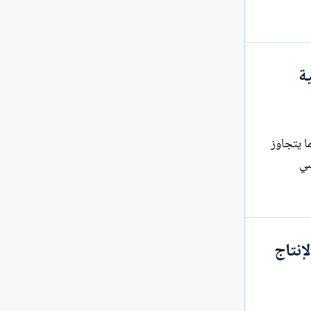
ة
ا يتجاوز
سي
إنتاج