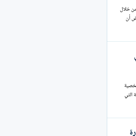
 من خلال
 هذا السؤال يفترض أن
 شخصية
 التي
رة