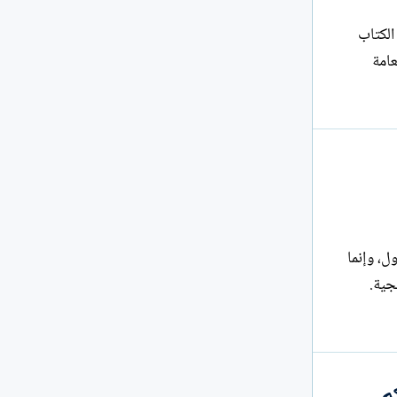
 الكتاب
عامة
ول، وإنما
جية.
م