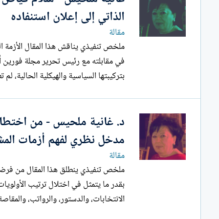
الذاتي إلى إعلان استنفاده
مقالة
ملخص تنفيذي يناقش هذا المقا
في مقابلته مع رئيس تحرير مجلة فورين أف
بتركيبتها السياسية والهيكلية الحالية، لم 
د. غانية ملحيس - من اختطاف 
مدخل نظري لفهم أزمات المش
مقالة
ملخص تنفيذي ينطلق هذا المقال
بقدر ما يتمثل في اختلال ترتيب الأولويا
الانتخابات، والدستور، والرواتب، والمقاصة،