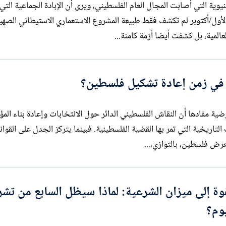
تحولات البنيوية التي أصابت المجال العام الفلسطيني، ويرى أن الإبادة الجماعية ال
لأول/أكتوبر لم تكشف فقط طبيعة المشروع الاستعماري الاستيطاني الصهي
المية، بل كشفت أيضا أزمة كامنة...
 في زمن إعادة تشكيل فلسطين؟
لمقال من فرضية مفادها أن النقاش الفلسطيني الدائر حول الانتخابات وإعادة بناء ا
الوطنية لم يرتقِ بعد إلى مستوى التحولات التاريخية التي تمر بها القضية الفلسطينية. فبينما يتركز الجدل على
تعرض فلسطين، بالتوازي،...
وة إلى ميزان الشرعية: لماذا سيظل السابع من تشر
وم؟