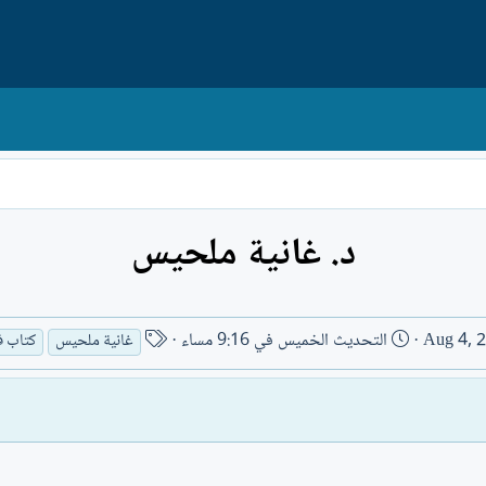
د. غانية ملحيس
ا
Aug 4, 
التحديث
الخميس في 9:16 مساء
غانية ملحيس
كتاب 
س
م
ا
ل
ك