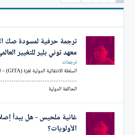
ل
إ
ن
ش
ا
ء
ترجمة حرفية لمسودة صكّ ال
معهد توني بلير للتغيير العا
ترجمات
الحاكمة الدولية
رئيس المجلس
غانية ملحيس - هل يبدأ إصلا
………………………… 4 •...
الأولويات؟