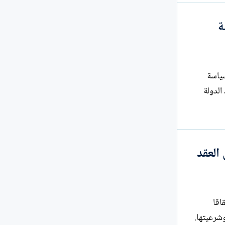
ة
لسياسة
ود الدولة
العقد
اقا
وشرعيتها.