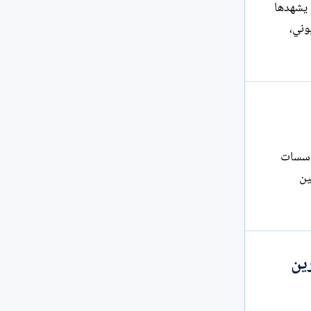
تي يشهدها
وني،
لمؤسسات
 القوانين
ين