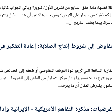
يقة نفسها: ماذا حقق السابع من تشرين الأول/أكتوبر؟ ويأتي الجواب غالبا
ميزان الخسائر والأرباح العسكرية: كم قُتل؟ كم دُمّر؟ من سيطر على الأرض؟ ومن خسرها؟ غير أن
ة، بينما يعلمنا التاريخ أن...
فاوض إلى شروط إنتاج الصلابة: إعادة التفكير في
قال من نقد المقاربة الشائعة التي تُرجع قوة الموقف التفاوضي أو ضعفه إلى خصائص
 ويقترح بديلا تفسيريا ينقل مركز التحليل من الفاعل إلى الشروط البنيوية
رضيات: مذكرة التفاهم الأمريكية - الإيرانية وإدا