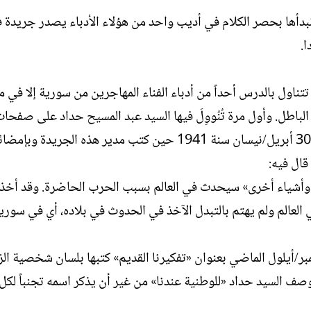
 نبدأها بحصر الكلام في أديب واحد من هؤلاء الأدباء يصدر جريدة 
ا.
 تتناول بالدرس أحداً من أدباء الفناء المهاجرين من سورية إلا في
 الباطل. وأول مرة تُنُووِلَ فيها السيد عبد المسيح حداد على صفحات
كنت في العدد 19 الصادر في أول مايو/أيار حاملاً تاريخ 30 أبريل/نيسان سنة 1941 حين كتب مدير هذه الجري
قال فيه:
أديان وأشياء أخرى» سيحدث في العالم بسبب الحرب الحاضرة. وقد أخذ 
لعالم ولم يهتم بالتبدل الآخذ في الحدوث في بلاده، أي في سورية
ر/أيلول الماضي بعنوان «تفكيرنا القديم» كتبها بلسان شخصية الزو
صف السيد حداد «للوطنية عندنا» من غير أن يذكر اسمه تجنباً لكل