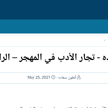
- تجار الأدب في المهجر – الرا
ا
ت
أنطون سعاده
May 25, 2021
ل
ا
ك
ر
ا
ي
ت
خ
ب
ا