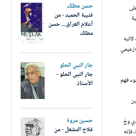
حسن مطلك
على
قتيبة الحميد - من
ية
أعلام العراق... حسن
مطلك
كاتبه
«زعيمي
جار النبي الحلو
جار النبى الحلو -
وء فهم
الأستاذ
ين
حسين مروة
ي وجّ
فلاح المشعل - من
 فإنه