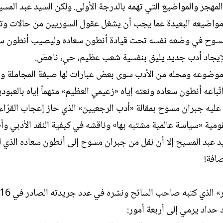
هجر والمواضيع التي تهمه بالدرجة الأولى. ولكن السيد عبد المسي
 ومواضيعه البعيدة عما يجب أن يشغل عقول السوريين من حالات و
 مسوح في وضعه نفسه تحت قيادة أنطون سعاده وليصيب أنطون س
ة لإيجاد أدب جديد يليق بنفسية شعب عظيم، حي، ناهض.
موضوعه ومحله من الأدب سوى بعض عبارات لها صبغة المجاملة و
اعه أنطون سعاده ونعته إياه «زعيمي العظيم» متهماً إياه بالعبودي
د عليه جبران مسوح بمقالة «أدب الرجعيين» الذي حاز إعجاب القرّا
لقومية «سياسة عالمية مشتبه بها» وناقشه في كيفية النقد الأدبي وأ
د عبد المسيح إلا أن نقل من جبران مسوح إلى أنطون سعاده الذي ل
افة!
 حداد يرمي إلى أربعة أمور: