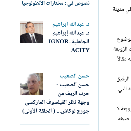
نصوص في : مختارات الأنطولوجيا
في مدينة
د. عبدالله ابراهيم
د. عبدالله إبراهيم -
 موضوع
الجاهلية=IGNOR
 الزوبعة
ACITY
دة وبإمضائه مقالاً
حسن الصعيب
الرفيق
حسن الصعيب -
 التي
حرب الريف من
وجهة نظر الفيلسوف الماركسي
بعة لا
جورج لوكاش... ( الحلقة الأولى)
 صبغة