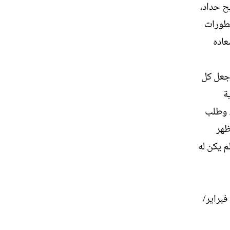
ح حداد،
تطورات
عاده
جعل كل
ة
ء وطلب
ظهر
م يكن له
قد أثبتنا في العدد الماضي (ص 40 أعلاه) «المقال الصغير» الذي كتبه صاحب السائح ونشره في عدد جريدته الصادر في 16 فبراير/