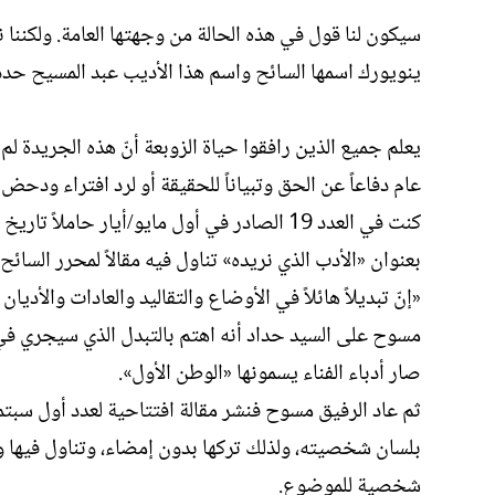
سيكون لنا قول في هذه الحالة من وجهتها العامة. ولكننا
ينويورك اسمها السائح واسم هذا الأديب عبد المسيح حدد
يعلم جميع الذين رافقوا حياة الزوبعة أنّ هذه الجريدة لم
عام دفاعاً عن الحق وتبياناً للحقيقة أو لرد افتراء ودحض
بعنوان «الأدب الذي نريده» تناول فيه مقالاً لمحرر السائح 
«إنّ تبديلاً هائلاً في الأوضاع والتقاليد والعادات وال
مسوح على السيد حداد أنه اهتم بالتبدل الذي سيجري في ا
صار أدباء الفناء يسمونها «الوطن الأول».
ثم عاد الرفيق مسوح فنشر مقالة افتتاحية لعدد أول سبتمب
بلسان شخصيته، ولذلك تركها بدون إمضاء، وتناول فيها و
شخصية للموضوع.