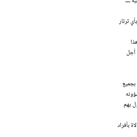
 ــــ
أي ثرثار
ذا
 أجل
 بجميع
ؤونه
ل بهم
ة بأفراد