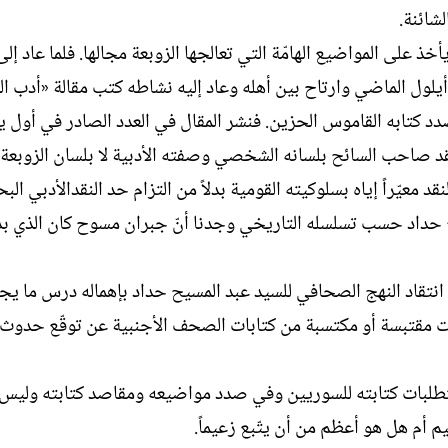
شائنة.
ذ على المواضيع الهامّة التي تعالجها الزوبعة مجالها. فلما عاد إلى
لول الماضي وارتاح بين أهله وعاد إليه نشاطه كتب مقالة «أدب ا
د كتابه القاموس الحزين. فنشر المقال في العدد الصادر في أول ين
د صاحب السائح بلسانه الشخصي وصفته الأدبية لا بلسان الزوبعة.
قد معيّراً إياه بسلوكيته القومية بدلاً من التزام حد النقدالأدبي الب
 حداد حسب تسلسله التاريخي وجدنا أنّ جبران مسوح كان الذي بد
انتقاد النهج الصحافي للسيد عبد المسيح حداد بإهماله درس ما ي
ات مقتبسة أو مكتسبة من كتابات الصحف الأجنبية عن توقّع حدوث 
لبات كتابته للسوريين وفي صدد مواضيعه ومقاصد كتابته وليس
أم هل هو أعظم من أن يتّبع زعيماً.