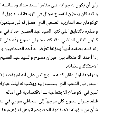
رأى أن يكون له جوابه على مغامز السيد حداد ودسائسه ال
ولكنه كان يتحيّن انفساح مجال في الزوبعة لرد طويل لا يأخ
توكومان بعد الطارىء الصحي الذي حصل له في سبتمبر/أي
وصدّره بالتعليق الذي كتبه السيد عبد المسيح حداد في صد
كانون الثاني الماضي. وقد كتب جبران مسوح ردّه على نق
إنه كتبه بصفته أديباً ومؤلفاً تعرّض له أحد الصحافيين بالن
إذا أخذنا الاحتكاك بين جبران مسوح والسيد عبد المسيح
الاحتكاك بإمضائه.
ومراجعة أول مقال كتبه مسوح تدل على أنه لم يقصد إلا 
التبدل في الشعب الذي ينتسب إليه ويكتب له ليلتّ عبار
كبير في الأوضاع الاجتماعية ــــ الاقتصادية في العالم.
فنقد جبران مسوح كان موجهاً إلى صحافي سوري في متط
شأن من شؤونه الاعتقادية الخصوصية وهل له زعيم عظيم 