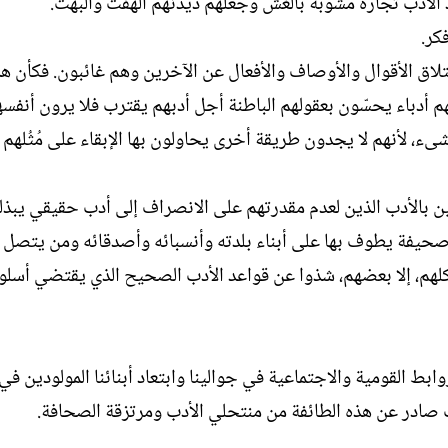
خاذ الأدب تجارة مشوبة بالغش وجعلهم ديدنهم الهفت والبهت.
ل
كر.
إ
ن
تلاق الأقوال والأوصاف والأفعال عن الآخرين وهم غائبون. فكأن ه
ش
م أدباء يحسّون بعقولهم الباطنة أجل أدبهم يقترب فلا يرون أنفسهم
ا
ء
، لأنهم لا يجدون طريقة أخرى يحاولون بها الإبقاء على مُثُلهم ا
ن بالأدب الذين لعدم مقدرتهم على الانصراف إلى أدب حقيقي يبذل
صحيفة يطوف بها على أبناء بلدته وأنسبائه وأصدقائه ومن يتصل 
هم، إلا بعضهم، شذوا عن قواعد الأدب الصحيح الذي يقتضي أسلوباً
بط القومية والاجتماعية في جوالينا وابتعاد أبنائنا المولودين في 
اب صادر عن هذه الطائفة من منتحلي الأدب ومرتزقة الصحافة.