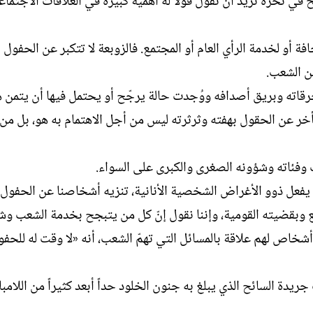
ي نحره نريد أن نقول قولاً له أهمية كبيرة في العلاقات الاجتماعية
فة أو لخدمة الرأي العام أو المجتمع. فالزوبعة لا تتكبر عن الحفول ب
من الشعب.
اته وبريق أصدافه ووُجدت حالة يرجّح أو يحتمل فيها أن يتمن ه
أخر عن الحقول بهفته وثرثرته ليس من أجل الاهتمام به هو، بل من
ب وفئاته وشؤونه الصغرى والكبرى على السواء.
فعل ذوو الأغراض الشخصية الأنانية، تنزيه أشخاصنا عن الحفول
ع وبقضيته القومية، وإننا نقول إنّ كل من يتبجح بخدمة الشعب وش
اص لهم علاقة بالمسائل التي تهمّ الشعب، أنه «لا وقت له للحفو
ة السائح الذي يبلغ به جنون الخلود حداً أبعد كثيراً من اللامبالا