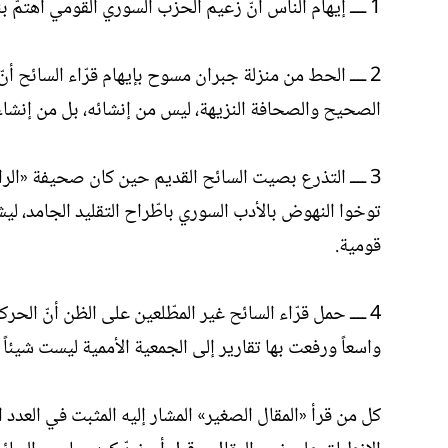
1 ــــ إيهام الناس أنّ زعيم الحزب السوري القومي اهتمّ بنفسه لدسّه على الحركة السورية القومية وتصدى لمناقشته.
2 ــــ الحط من منزلة جبران مسوح بإيهام قرّاء السائح
الصحيح والصحافة النزيهة، ليس من إنشائه، بل من إنشاء
3 ــــ التذرع بصيت السائح القديم حين كان صحيفة «الر
توخوا النهوض بالأدب السوري باطّراح التقليد الجامد، ل
قومية.
4 ــــ حمل قرّاء السائح غير المطّلعين على الظن أنّ الحر
واسعاً ورفعت بها تقارير إلى الجمعية الأممية ليست شيئا
كل من قرأ «المقال الصغير» المشار إليه المثبت في العدد