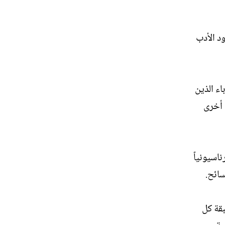
د الأدب
اء الذين
 أخرى
ناسيونياً
سائح.
بقة كل