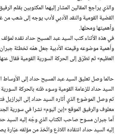
والذي يراجع المقالين المشار إليهما المكتوبين بقلم الرف
القضية القومية والنقد الأدبي لأدب يوجه إلى شعب من غي
وأهميتها ومحلها.
في هذه الأثناء كتب السيد عبد المسيح حداد نقده لمؤلف
وأهمية موضوعه وقيمته الأدبية جعل همّه تخطئة جبران م
العظيم» ثم تطرّق إلى الحركة السورية القومية فقال عنها 
حالما وصل تعليق السيد عبد المسيح حداد إلى الأوساط ال
السيد حداد للزعامة القومية وسوء ظنه بالحركة السورية ا
ثم وصل الموضوع الذي أثاره السيد حداد إلى البرازيل فتنا
معلوف والرفيق الموقع «إبن اليوم» نشرا في سورية الجدي
أما جبران مسوح صاحب الكتاب الذي وجّه إليه السيد حداد 
إليه السيد حداد انتقاده اللاذع واتّخذ من مؤلفه عبّارة 