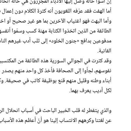
إنّ أسوأ حالة وصل إليها الأدباء المُجزِرون هي حالة ات
أما الهفت فقد عرّفه اللغويون أنه كثرة الكلام دون إعمال ف
وأما البهت فهو اغتياب الآخرين بما هو غير صحيح أو اخ
الطائفة من الذين اتخذوا الكتابة مهنة كسب وسمّوا أنفسه
مدفوعين بدافع «جنون الخلود» إلى ثلب أدب غيرهم الناشىء
الفانية.
وقد كثرت في الجوالي السورية هذه الطائفة من المكتسبي
نفوسهم، لجأوا إلى الصحافة فأخذ كل واحد منهم يصدر 
أبناء وطنه وقليل منهم قنع بوظيفة كاتب في صحيفة. وكل
لكل أديب يعرف بهما.
والذي يتفطر له قلب الخبير الباحث في أسباب انحلال الروا
عن لغتنا وكرههم الانتساب إلينا هو أنّ أعظم هذه الأسب