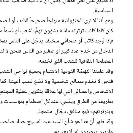
الانطباق على نص المقال. وقبل أن نردّ كيد صاحب السائح ف
السياسية.
وهو أننا لا نرى الخنزوانية منهاجاً صحيحاً للأدب أو للصحا
كان كلما كانت ثرثرته ماسّة بشؤون تهمُّ الشعب أو قسماً 
فإذا وُجد كاتب أو صحافي سخيف يدجّل على الناس بمخرق
الدجّال من خدع عدد كبير أو صغير من الناس فنحن لا نت
المصلحة الثقافية للشعب الذي نخدمه.
وقد علّمتنا النهضة القومية الاهتمام بجميع نواحي الشع
فنحن لا نخدم مصالح شخصية ولا نضع نصب أعيننا، كما ي
الأشخاص والمسائل التي لها علاقة بتكوين عقلية المجتم
بطريقة من الطرق ويدّعي، عند كل اصطدام بمؤسسات وأشخ
وبثرثرتهم» فهو منافق، دجّال، مشعوذ.
وقد ظهر أنّ هذا هو شأن السيد عبد المسيح حداد صاحب جريد
عاديين يتصدون لما لا يعنيهم.