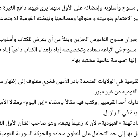
يق مسوح وأسلوبه وإمضائه على الأول منهما يرى فيهما دافع الغيرة 
ر الاهتمام بقوميته وحقوقها ومصالحها ونهضته القومية الاجتماع
 جبران مسوح القاموس الحزين وبدلاً من أن يعرض للكتاب وأسلوب 
سوح في اتّباعه سعاده وتخصيصه إياه بإهداء الكتاب داعياً إياه 
إنها «سياسة عالمية مشتبه بها».
قومية في الولايات المتحدة بادر الأمين فخري معلوف إلى إظهار س
لقومية من غير مبرر.
وله أحد القوميين وكتب فيه مقالاً بإمضاء «إبن اليوم» ومقالا الأم
دة في البرازيل.
تهمة «العبودية»، لأن له زعيماً يتبعه، وهو صاحب الشأن الأول الذ
يصل بها إلى حد التحامل على أنطون سعاده والحركة السورية القومية،