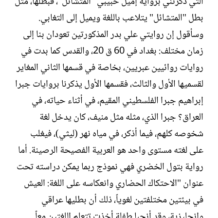
التي ذكرتني برواية إميل حبيبي "المتشائل"، فبطلها، مثل
بطل "المتشائل" يتلاعب باللغة ويميل إلى التغابي.
وسأقول إن روايتي علي بدر المذكورتين تعودان بنا إلى
زمان مختلف: بغداد في 60 ق 20، والقدس كما بدت في
روايات روائيين عبريين، بخاصة في قسمها الثاني المغاير
لقسميها الأول والثالث، فقسمها الأول يذكرنا بروايات جبرا
إبراهيم جبرا الفلسطيني المقيم، في أثناء حياته، في
العراق؟ جبرا الذي، مثله مثل منيف، كان يدخل لغة
شخوصه كلهم، فيما أذكر، في مياه نهر (ليثي)، فيغلب
على لغته مستوى واحد هو العربية الفصيحة الرصينة. أما
رواية بتول الخضري فهي نموذج ربما يمكن دراسته تحت
عنوان "الاحتكاك الحضاري وانعكاسه على اللغة: العيش
في بيئتين مختلفتين لغوياً، ذلك أن بطليها عراقي
وإنجليزية، وقد أنجبا طفلة أخذت تتعلم اللغتين معاً.