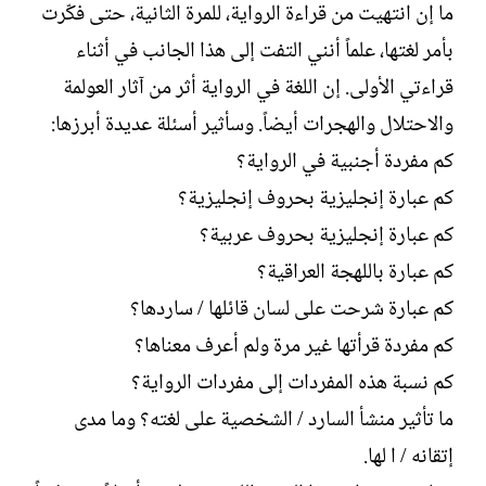
ما إن انتهيت من قراءة الرواية، للمرة الثانية، حتى فكّرت
بأمر لغتها، علماً أنني التفت إلى هذا الجانب في أثناء
قراءتي الأولى. إن اللغة في الرواية أثر من آثار العولمة
والاحتلال والهجرات أيضاً. وسأثير أسئلة عديدة أبرزها:
كم مفردة أجنبية في الرواية؟
كم عبارة إنجليزية بحروف إنجليزية؟
كم عبارة إنجليزية بحروف عربية؟
كم عبارة باللهجة العراقية؟
كم عبارة شرحت على لسان قائلها / ساردها؟
كم مفردة قرأتها غير مرة ولم أعرف معناها؟
كم نسبة هذه المفردات إلى مفردات الرواية؟
ما تأثير منشأ السارد / الشخصية على لغته؟ وما مدى
إتقانه / ا لها.