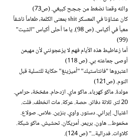
والله وقمنا نضغط من جـجـح كبيغي. (ص73)
كان عشاؤنا في المعسكر shit بمعنى الكلمة، طعاماً ناشفاً
معبأ في أكياس. (ص 98). يا ما أحلى أكياس "الشيت"
(99)
أما زعاطيط هذه الأيام فهم لا يزعجونني لأن مهيمن
أوصى جماعته بي. (ص 118)
اعتبروها "فانتاستيك" "أميزينغ" حكاية للتسلية قبل
النوم. (ص121)
مولدة. ماكو كهرباء. ماكو ماي. ازدحام. مفخخة، حرامي.
20 لتر. ثلاثة دفاتر. حصة. عركة. مات انخطف. فلت.
اغتيال. إيراني. دستور. واوي. بنزين. علاس. صولاع.
مخموط... هاون. بريمر. أمريكان. تحشيش. ماكو شبكة.
كلاوات. فدرالية..." (ص 124).