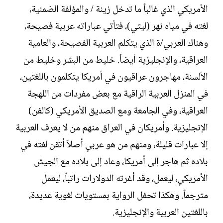
الأمريكي الذي غالباً ما تدخل زينة / والمؤلفة الضمنية،
لغته في مياه نهر (ليثي)، فتأتي عباراته عربية فصيحة،
وهناك العربي/ة الذي يتكلم العربية الفصيحة، والعامية
العراقية، والإنجليزية أيضاً. خليط من البشر وخليط من
الألسنة، مهاجرون عراقيون في أمريكا يتكلمون باللغتين،
في المنزل العربية الراقية مع بعض مفردات من اللهجة
العراقية، وفي الجامعة ومع الصديق الأمريكي (كالفن)
الإنجليزية. وأمريكان في العراق منهم من لا يعرف العربية
إلا عبارات قليلة، ومنهم من هو عربي أصلاً أتقن لغته في
بلاده ثم هاجر إلى أمريكا، وعاد إلى بلاده مع الجيش
الأمريكي، ليعمل، وقد أغرته الدولارات راتباً، ليعمل
مترجماً. وهكذا تحفل الرواية بمستويات لغوية عديدة،
باللغتين العربية والإنجليزية.