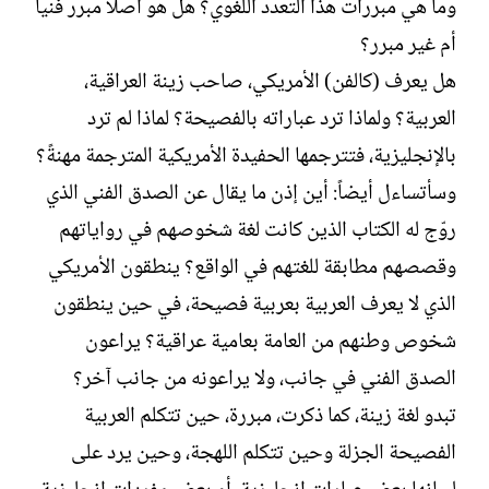
وما هي مبررات هذا التعدد اللغوي؟ هل هو أصلاً مبرر فنياً
أم غير مبرر؟
هل يعرف (كالفن) الأمريكي، صاحب زينة العراقية،
العربية؟ ولماذا ترد عباراته بالفصيحة؟ لماذا لم ترد
بالإنجليزية، فتترجمها الحفيدة الأمريكية المترجمة مهنةً؟
وسأتساءل أيضاً: أين إذن ما يقال عن الصدق الفني الذي
روّج له الكتاب الذين كانت لغة شخوصهم في رواياتهم
وقصصهم مطابقة للغتهم في الواقع؟ ينطقون الأمريكي
الذي لا يعرف العربية بعربية فصيحة، في حين ينطقون
شخوص وطنهم من العامة بعامية عراقية؟ يراعون
الصدق الفني في جانب، ولا يراعونه من جانب آخر؟
تبدو لغة زينة، كما ذكرت، مبررة، حين تتكلم العربية
الفصيحة الجزلة وحين تتكلم اللهجة، وحين يرد على