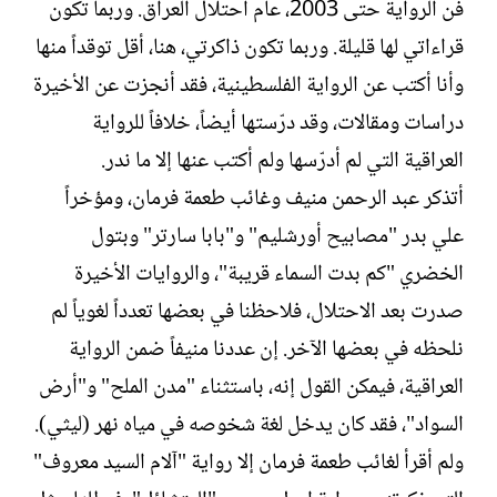
فن الرواية حتى 2003، عام احتلال العراق. وربما تكون
قراءاتي لها قليلة. وربما تكون ذاكرتي، هنا، أقل توقداً منها
وأنا أكتب عن الرواية الفلسطينية، فقد أنجزت عن الأخيرة
دراسات ومقالات، وقد درّستها أيضاً، خلافاً للرواية
العراقية التي لم أدرّسها ولم أكتب عنها إلا ما ندر.
أتذكر عبد الرحمن منيف وغائب طعمة فرمان، ومؤخراً
علي بدر "مصابيح أورشليم" و"بابا سارتر" وبتول
الخضري "كم بدت السماء قريبة"، والروايات الأخيرة
صدرت بعد الاحتلال، فلاحظنا في بعضها تعدداً لغوياً لم
نلحظه في بعضها الآخر. إن عددنا منيفاً ضمن الرواية
العراقية، فيمكن القول إنه، باستثناء "مدن الملح" و"أرض
السواد"، فقد كان يدخل لغة شخوصه في مياه نهر (ليثي).
ولم أقرأ لغائب طعمة فرمان إلا رواية "آلام السيد معروف"