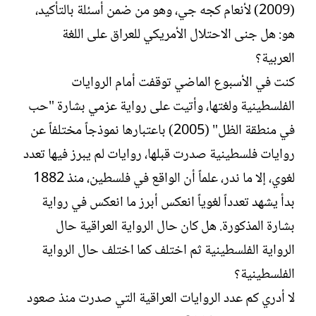
(2009) لأنعام كجه جي، وهو من ضمن أسئلة بالتأكيد،
ت
خ
ب
ا
هو: هل جنى الاحتلال الأمريكي للعراق على اللغة
ل
العربية؟
إ
ن
كنت في الأسبوع الماضي توقفت أمام الروايات
ش
الفلسطينية ولغتها، وأتيت على رواية عزمي بشارة "حب
ا
ء
في منطقة الظل" (2005) باعتبارها نموذجاً مختلفاً عن
روايات فلسطينية صدرت قبلها، روايات لم يبرز فيها تعدد
لغوي، إلا ما ندر، علماً أن الواقع في فلسطين، منذ 1882
بدأ يشهد تعدداً لغوياً انعكس أبرز ما انعكس في رواية
بشارة المذكورة. هل كان حال الرواية العراقية حال
الرواية الفلسطينية ثم اختلف كما اختلف حال الرواية
الفلسطينية؟
لا أدري كم عدد الروايات العراقية التي صدرت منذ صعود