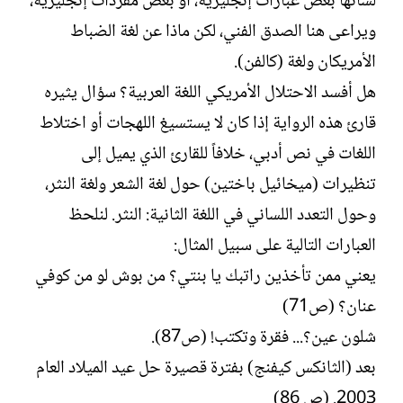
لسانها بعض عبارات إنجليزية، أو بعض مفردات إنجليزية،
ويراعى هنا الصدق الفني، لكن ماذا عن لغة الضباط
الأمريكان ولغة (كالفن).
هل أفسد الاحتلال الأمريكي اللغة العربية؟ سؤال يثيره
قارئ هذه الرواية إذا كان لا يستسيغ اللهجات أو اختلاط
اللغات في نص أدبي، خلافاً للقارئ الذي يميل إلى
تنظيرات (ميخائيل باختين) حول لغة الشعر ولغة النثر،
وحول التعدد اللساني في اللغة الثانية: النثر. لنلحظ
العبارات التالية على سبيل المثال:
يعني ممن تأخذين راتبك يا بنتي؟ من بوش لو من كوفي
عنان؟ (ص71)
شلون عين؟... فقرة وتكتب! (ص87).
بعد (الثانكس كيفنج) بفترة قصيرة حل عيد الميلاد العام
2003. (ص 86)