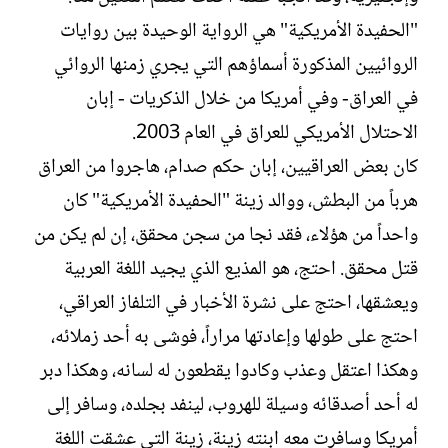
"الحفيدة الأمريكية" هي الرواية الوحيدة بين روايات
الروائيين المذكورة أسماؤهم التي يجري زمنها الروائي
في العراق- وفي أمريكا من خلال الذكريات - إبان
الاحتلال الأمريكي للعراق في العام 2003.
كان بعض العراقيين، إبان حكم صدام، هاجروا من العراق
هرباً من البطش، ووالد زينة "الحفيدة الأمريكية" كان
واحداً من هؤلاء، فقد نجا من سجن محقق، إن لم يكن من
قتل محقق. احتج، هو المذيع الذي يجيد اللغة العربية
ويعشقها، احتج على نشرة الأخبار في التلفاز العراقي،
احتج على طولها وإعادتها مراراً، فوشى به أحد زملائه،
وهكذا اعتقل وعذب وكادوا يقطعون له لسانه، وهكذا دبر
له أحد أصدقائه وسيلة للهروب، لينفد بجلده، وسافر إلى
أمريكا وسافرت معه ابنته زينة، زينة التي عشقت اللغة