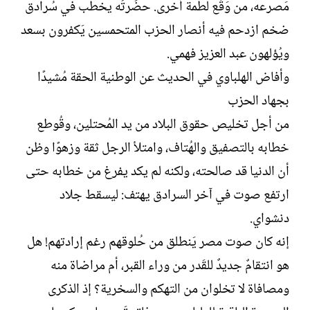
مَصرعه، من وَقْع لَطمة أخرى. حضَرتُه يخطب في سُرادق
ضخم ازدحم فيه أنصار الحزب المتحمسين يَكفرون بسعد
ويُؤلهون عبد العزيز فهمي.
وأفاض الهلباوي في الحديث عن الوطنية الحقة مُشيدًا
بجهاد الحزب
من أجل تخليص حقوق البلاد من يد المُحتلين، وقُوطع
خطابه بالتصفيق والهُتاف، وامتلأ الرجل ثقة وزهوًا وظن
أن الدنيا قد صالحته، ولكنه لم يكد يفرغ من خطابه حتى
ارتفع صوت في آخر السرادق يهتف: ليسقط جلاد
دنشواي.
إنه كان صوت مصر يَنطلق من حُلوقهم رغم إرادتهم! هل
هو انتقامٌ جديدٌ للقَدر من وراء القبر، أم مراضاة منه
ومصافاة لا تخلوان من التهكم والسخرية؟ إذ الذكرى