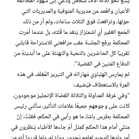
يَسع نحو ثلاثة آلاف شخص ودُعي إلى شهود المحاكمة
الأعيان والعُمد من مديرية المنوفية والمديريات التي
حولها، وترافعتُ فوق الثلاث ساعات، ولم أرَ من ذلك
الجَمع الغفير أي اشمئزاز يَنقد ما قُلته، بل عندما أمَرت
المحكمة برفع الجلسة عقب مرافعتي للاستراحة قابلني
تقريبًا كل الحاضرين بالتحية والتهنئة على ما أبديتهُ من
الدفاع المَتين في القضية".
ثم يمارس الهلباوي مَهاراته في التبرير المُغلَف في هذه
المرة بالاستعطاف فيُضيف:
"وفي غرفة المداولة والثلاثة القضاة الإنجليز موجودون،
كانت على وجوههم جميعًا علامات التأثير، سألني رئيس
المحكمة بطرس باشا، ما هو رأيي في الحكم، فقلتُ: إنَّ
مِثلي أمام هذا الحكم كمِثل أمّ جاءها الأطباء يَنظرون في
أمر ولدها الوحيد لعلهم يَجدون دواءً له، ولما قرروا أنه من