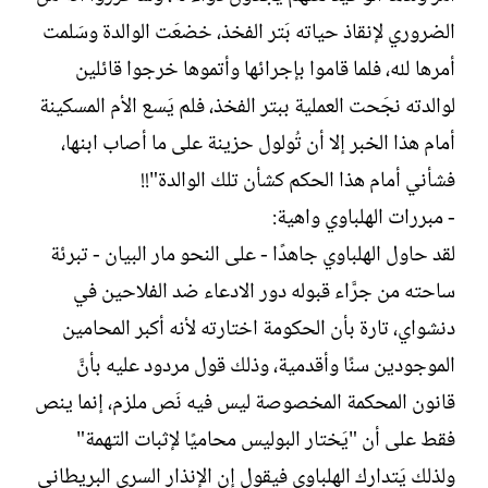
الضروري لإنقاذ حياته بَتر الفخذ، خضعَت الوالدة وسَلمت
أمرها لله، فلما قاموا بإجرائها وأتموها خرجوا قائلين
لوالدته نجَحت العملية ببتر الفخذ، فلم يَسع الأم المسكينة
أمام هذا الخبر إلا أن تُولول حزينة على ما أصاب ابنها،
فشأني أمام هذا الحكم كشأن تلك الوالدة"!!
- مبررات الهلباوي واهية:
لقد حاول الهلباوي جاهدًا - على النحو مار البيان - تبرئة
ساحته من جرَّاء قبوله دور الادعاء ضد الفلاحين في
دنشواي، تارة بأن الحكومة اختارته لأنه أكبر المحامين
الموجودين سنًا وأقدمية، وذلك قول مردود عليه بأنَّ
قانون المحكمة المخصوصة ليس فيه نَص ملزم، إنما ينص
فقط على أن "يَختار البوليس محاميًا لإثبات التهمة"
ولذلك يَتدارك الهلباوي فيقول إن الإنذار السري البريطاني