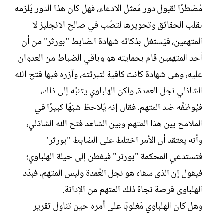
مُضطرًا لقبول دور مُمثل الادعاء، فهل كان هذا الدور يُلزمه
بقلب الحقائق وتحويرها لتصُب في صالح الانجليز لا
المتهمين، فيَستغل بذكائه شهادة الضابط "بورثر" من أن
أحد المتهمين قام بحمايته هو وباقي الضباط من العدوان
عليه، وهى شهادة كانت كافية لتبرئته، وآزره فيها فتح الله
الشاذلي نجل العمدة، ولكن الهلباوي يتنبَّه إلى ذلك،
فيُوظفَّه ضد المتهم، فقال إنه يُلاحظ شبَهًا كبيرًا في
الملامح بين هذا المتهم وبين الشاهد فتح الله الشاذلي،
وأنه يعتقد أن الأمر اختلط على الضابط "بورثر"
فتستدعي المحكمة "بورثر" فيفطن إلى حيلة الهلباوي؛
فيقول إن الذى سقاه هو نجل العُمدة وليس المتهم، فبدَد
الهلباوى فرصة نجاة ذلك المتهم من الإدانة.
وهل كان الهلباوي مَغلوبًا على أمره حين تَناول تقرير