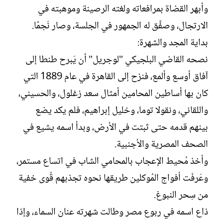
وأبهر القضاة بمرافعاته ولغته الرصينة وموهبته في
الارتجال، وصفَّق له الجمهور في الجلسة، وصار نَجمًا.
بداية المجد والشهرة:
نصحه القاضي البلجيكي "لوجريل" أن يَبرح طنطا إلى
آفاق أوسع وألمع، فنزح إلى القاهرة في عام 1889 التي
كان بها أساطين المحامين أمثال سعد زغلول، والحسيني،
واللقاني، ونقولا توما، وخليل إبراهيم، فلم يكد يضع
بينهم قدمه حتى ثبتت في الأرض، وبدأ اسمه يشيع في
الصحف المصرية والأجنبية.
وأخذ مُحيط الإعجاب بالمحامي الشاب في اتساع مستمر،
وعَرفَت أفواج المُوكلين طريقها نحوه تجذبهم قُوى خفية
من سِحر النبوغ.
ذاع اسمه في ربوع مصر وطالت شهرته عنان السماء، وإذا