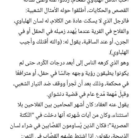
أحب الناس الهلباوي كمحام، رددوا عنه وعلى لسانه
القصص والحكايات، أطلقوا حوله الأمثال الشعبية:
فالرجل الذي لا يسكت عادة عن الكلام، له لسان الهلباوي،
والفلاح في القرية عندما يُهدد زميله في الحقل أو في
الجرن، أو عند الساقية، يقول له: (والله أقتلك وأجيب
الهلباوي).
وهو الذي كرهه الناس إلى أبعد درجات الكُره، حتى لم
يكونوا يطيقون رؤية وجهه جالسًا في حفل، أو مترافعًا
في محكمة، وذلك بعد أن تَجرأ ووقف ضد التيار الشعبي،
وقبِلَ مُهمة مُدع عام في قضية دنشواي.
يقول عنه العقاد: كان أشهر المحامين بين الفلاحين بلا
استثناء، وكان من آيات شُهرته أنها دخلت في "النُكتة
المصرية"؛ فكان الذين يُساومون القصَّابين في شراء لسان
الذبيحة، يقولون إذا اشتط عليهم القصَّاب في الثمن: