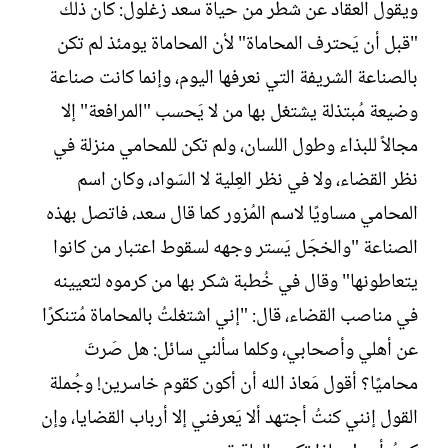
ويقول العقاد عن شطر من حياة سعد زغلول: كان ذلك
"قبل أن يَحترف المحاماة" لأن المحاماة يومئذ لم تكن
بالصناعة الشريفة التي نعرفها اليوم، وإنما كانت صناعة
وضيعة مُبتذلة يشتغل بها من لا يَحسب "المرافعة" إلا
مجالاً للبذاء وطول اللسان، ولم تكن للمحامي منزلة في
نظر القضاء، ولا في نظر العِلية لا السَواد، وكان اسم
المحامي مساويًا لاسم المُزور كما قال سعد، فاتصل بهذه
الصناعة "والخجَل يَستر وجهه لسقوط اعتبار من كانوا
يتعاطونها" وقال في خُطبة شكر بها من كرموه لتعيينه
في مناصب القضاء، قال: "إني اشتغلتُ بالمحاماة مُتنكرًا
عن أهلي وأصحابي، وكلما سألني سائل: هل صَرتَ
محاميًا؟ أقول مَعاذ الله أن أكون كقوم خاسرين! وجُملة
القول إنني كنتُ أجتهد ألا يَعرفني إلا أرباب القضايا، وإن