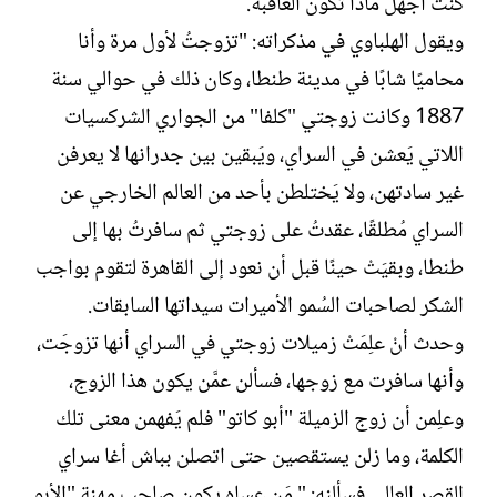
كنتُ أجهل ماذا تكون العاقبة.
ويقول الهلباوي في مذكراته: "تزوجتُ لأول مرة وأنا
محاميًا شابًا في مدينة طنطا، وكان ذلك في حوالي سنة
1887 وكانت زوجتي "كلفا" من الجواري الشركسيات
اللاتي يَعشن في السراي، ويَبقين بين جدرانها لا يعرفن
غير سادتهن، ولا يَختلطن بأحد من العالم الخارجي عن
السراي مُطلقًا، عقدتُ على زوجتي ثم سافرتُ بها إلى
طنطا، وبقيَتْ حينًا قبل أن نعود إلى القاهرة لتقوم بواجب
الشكر لصاحبات السُمو الأميرات سيداتها السابقات.
وحدث أنْ علِمَتْ زميلات زوجتي في السراي أنها تزوجَت،
وأنها سافرت مع زوجها، فسألن عمَّن يكون هذا الزوج،
وعلِمن أن زوج الزميلة "أبو كاتو" فلم يَفهمن معنى تلك
الكلمة، وما زلن يستقصين حتى اتصلن بباش أغا سراي
القصر العالي فسألنه: " مَن عساه يكون صاحب مهنة "الأبو