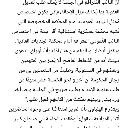
أنَّ النائب المُترافع في الجلسة لا يَملك طلب تعديل
العقوبة بما يُخالف قرار الإحالة، فإذن يكون اختصاص
مُمثل النيابة العُمومية أمام المحكمة المخصوصة التي
تُشبه محكمة عسكرية استئنافية أقل سِعة من اختصاص
النائب العُمومي المترافع أمام محكمة الجنايات العادية.
ويقول أيضا: "وبالرغم من هذا، لمَّا قرأتُ أوراق الدعوى
تَبينتُ أنه من الشَطط الفاضح ألا يُميز بين المتهمين
وبعضهم في المسئولية، وطلبتُ من المتصلين بي من
رجال الحكومة أن أُخرج نحو الخمسة عشر متهمًا من
طلب عقوبة الإعدام بطلب صريح في الجلسة وبعد أخذ
ورد بيني وبينهم تمكنتُ من اقناعهم فقُبل طلبي".
ويتذرع الهلباوي بأنه لم يرَ امتعاضًا على وجوه الحاضرين
أثناء المرافعة فيقول: "وعُقدت الجلسة في صيوان كبير