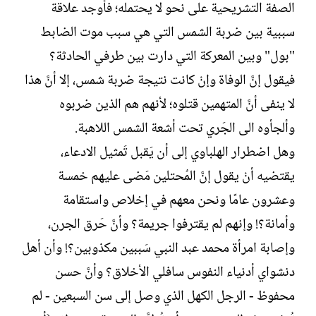
الصفة التشريحية على نحو لا يحتمله؛ فأوجد علاقة
سببية بين ضربة الشمس التي هي سبب موت الضابط
"بول" وبين المعركة التي دارت بين طرفي الحادثة؟
فيقول إنَّ الوفاة وإنْ كانت نتيجة ضربة شمس، إلا أنَّ هذا
لا ينفى أنَّ المتهمين قتلوه؛ لأنهم هم الذين ضربوه
وألجأوه الى الجَري تحت أشعة الشمس اللاهبة.
وهل اضطرار الهلباوي إلى أن يَقبل تَمثيل الادعاء،
يقتضيه أنْ يقول إنَّ المُحتلين مَضى عليهم خمسة
وعشرون عامًا ونحن معهم في إخلاص واستقامة
وأمانة؟! وإنهم لم يقترفوا جريمة؟ وأنَّ حَرق الجرن،
وإصابة امرأة محمد عبد النبي سَببين مكذوبين؟! وأن أهل
دنشواي أدنياء النفوس سافلي الأخلاق؟ وأنَّ حسن
محفوظ - الرجل الكهل الذي وصل إلى سن السبعين - لم