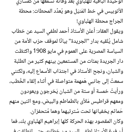
الوحيدة الباقية للهلباوي بعد وفاته تَسمعها من كمساري
الأتوبيس في خط المَنيَل وهو يُعدِّد المحطات: محطة
الجراج محطة الهلباوي!
ويقول العقاد: أعلن الأستاذ أحمد لطفي السيد عن خطاب
شامل يُلقيه بدار "الجريدة" بيانًا لموقف حزب الأمة من
السياسة المصرية على العموم في مايو 1908 واكتظت
دار الجريدة بمئات من المستمعين بينهم كثير من الطلبة
والشبان، ونجح الأستاذ في اجتذاب الأسماع إليه، ولكنني
سمعتُ إلى جانبي هَمهمة متواصلة في أثناء إلقاء الخُطب،
ورأيتُ خمسة أو ستة من الشبان يَخرجون ويعودون
ومعهم قراطيس مَلأى بالطماطم والبيض، ومع اثنين منهم
حَمائم يخفيانها تحت سُترتيهما وهما مُتحفزان.
وكان المقصود بهذه الحركة كلها إبراهيم الهلباوي بك، فما
أن فرغ الأستاذ لطفي السيد من خطابه، حتى انطلقت في