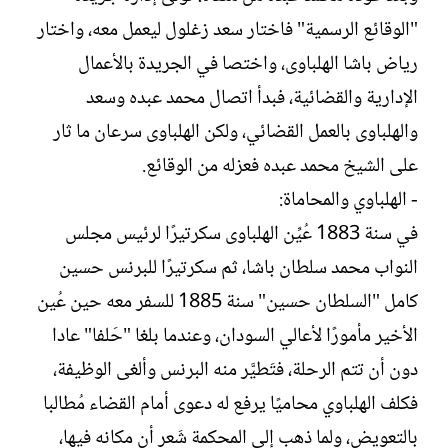
"الوقائع الرسمية" فاختار سعد زغلول ليعمل معه، واختار
رياض باشا الهلباوى، واختصا في الجريدة بالأعمال
الإدارية والقضائية، فبدأ اتصال محمد عبده وسعد
والهلباوى بالعمل القضائي، ولكن الهلباوى سرعان ما ثار
على الشيخ محمد عبده فعزله من الوقائع.
- الهلباوي والمحاماة:
في سنة 1883 عُيِّن الهلباوى سكرتيرًا لرئيس مجلس
النواب محمد سلطان باشا، ثم سكرتيرًا للبرنس حسين
كامل "السلطان حسين" سنة 1885 للسفر معه حين عُين
الأخير مأمورًا لأعالي السودان، وعندما بلغا "حَلفا" عادا
دون أن تتم الرحلة، فتَطيَّر منه البرنس وألغى الوظيفة،
فكلف الهلباوي محاميًا يرفع له دعوى أمام القضاء مُطالبا
بالتعويض، ولما ذهب إلى المحكمة شَعر أن مكانه فيها،