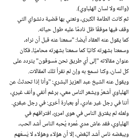
(والله ولا لسان الهلباوي).
ثم كانت الطامة الكبرى، ونعني بها قضية دنشواي التي
وقف فيها موقفًا ظل نادمًا عليه طول حياته.
كما يقول عنه العقاد أيضا: "سمعنا عنه قبل أن نراه،
وسمعنا بشهرته كاتبًا كما سمعنا بشهرته محاميًا، فكان
عنوان مقالاته "إلى أي طريق نحن مَسوقون" يتردد على
كل لسان، وكنا نسمع به وإن لم نقرأ تلك المقالات.
ويقول عنه الشيخ عبد العزيز البشري: "وأنا إذا تحدثتُ عن
الهلباوي أشعرُ ويشعر الناس معي، برغم أنفي وأنف غيري،
أننا في رجل غير عادي، أو بعبارة أخرى: في رجل عبقري.
ولعله لم يفترق الناس في هوى امرئ، افتراقهم في
الهلباوي، فقد عاش مدي عُمره يُحبه الناس أشد الحب،
ويبغضه ناس أشد البُغض، إلا أن هؤلاء وهؤلاء لا يَسعَهم