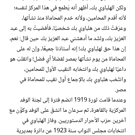
ولكن الهلباوي بك، أظهر أنه يَطمع في هذا المركز لنفسه؛
لأنه أقدم المحامين، ولأنه خدم المحاماة منذ نشأتها،
وعرَفتُ ذلك من هلباوي بك شخصيًا، فأفضيتُ به إلى عبد
العزيز بك، ولشَد ما أدهشني عبد العزيز بك حين قال: نعم،
إن هذا حق لهلباوي بك! إنه أستاذنا جميعًا، وإن له على
المحاماة من يوم نشأتها بمصر لفضلاً أي فضل! وانقلبَ هو
داعيًا لهلباوي بك وانتخابه النقيب الأول للمحامين،
وانتُخب هلباوي بك بالإجماع أول نقيب للمحاماة في
مصر.
وعندما قامت ثورة 1919 انضم فترة إلى لجنة الوفد
المركزية بالقاهرة، ثم سرعان ما انشقَ على الوفد وكوَّن مع
آخرين حزب الأحرار الدستوريين. وفاز الهلباوي في
انتخابات مجلس النواب سنة 1923 عن دائرة بمديرية