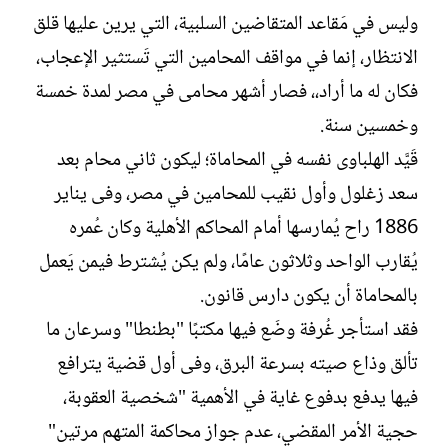
وليس في مَقاعد المتقاضين السلبية، التي يرين عليها قلق
الانتظار، إنما في مواقف المحامين التي تَستثير الإعجاب،
فكان له ما أراد،، فصار أشهر محامى في مصر لمدة خمسة
وخمسين سنة.
قَيَّد الهلباوى نفسه في المحاماة؛ ليكون ثاني محام بعد
سعد زغلول وأول نقيب للمحامين في مصر، وفى يناير
1886 راح يُمارسها أمام المحاكم الأهلية وكان عُمره
يُقارب الواحد وثلاثون عامًا، ولم يكن يُشترط فيمن يَعمل
بالمحاماة أن يكون دارس قانون.
فقد استأجر غُرفة وضَع فيها مكتبًا "بطنطا" وسرعان ما
تألق وذاع صيته بسرعة البرق، وفى أول قضية يترافع
فيها يدفع بدفوع غاية في الأهمية "شخصية العقوبة،
حجية الأمر المقضي، عدم جواز محاكمة المتهم مرتين"