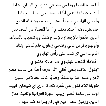
أيا مدرة القضاء ويا مَن ساد في غفلةٍ من الزمان وشادا
أنتَ جلادنا فلا تنسَ أنَّا قد لبِسنا على يديكَ الحِدادا
وأمسى الهلباوي معروفًا بعنوان لطيف وهبَه له الشيخ
جاويش، وهو "جلاد دنشواي" أما القضاة من المصريين
الذين حكموا بالإجماع بالإعدام شنقًا وبالتعذيب بالسِّياط،
وأولهم بطرس غالي وفتحي زغلول، فلم يُنعتوا بتلك
النُعوت التي تراكمَت على رأس الهلباوي.
- مُعاداة الشعب للهلباوي لعد حادثة دنشواي:
"يقول الكاتب يَحي حَقي: "لا أعرفُ أحدًا من ساسة مصر
تَجرع مثله العذاب علقمًا وصابًا، كأسًا بعد كأس، سنين
طويلة تكاد تكون هي عُمره كله، لا أدري أي شيطان خَبيث
أوقع في ساعة نَحس ربيب الثورة العُرابية وتلميذ جمال
الدين، وزميل سعد، حين قبِلَ أن يَترافع ضد شهداء