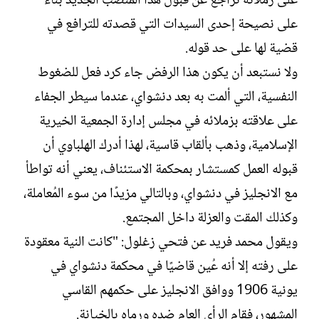
على زملائه تراجع عن قبول هذا المنصب الجديد بناءً
على نصيحة إحدى السيدات التي قصدته للترافع في
قضية لها على حد قوله.
ولا نستبعد أن يكون هذا الرفض جاء كرد فعل للضغوط
النفسية، التي ألمت به بعد دنشواي، عندما سيطر الجفاء
على علاقته بزملائه في مجلس إدارة الجمعية الخيرية
الإسلامية، وذهب بألقاب قاسية، لهذا أدرك الهلباوي أن
قبوله العمل كمستشار بمحكمة الاستئناف، يعني أنه تواطأ
مع الانجليز في دنشواي، وبالتالي مزيدًا من سوء المُعاملة،
وكذلك المقت والعزلة داخل المجتمع.
ويقول محمد فريد عن فتحي زغلول: "كانت النية معقودة
على رفته إلا أنه عُين قاضيًا في محكمة دنشواي في
يونية 1906 ووافق الانجليز على حكمهم القاسي
المشهور، فقام الرأي العام ضده ورماه بالخيانة.