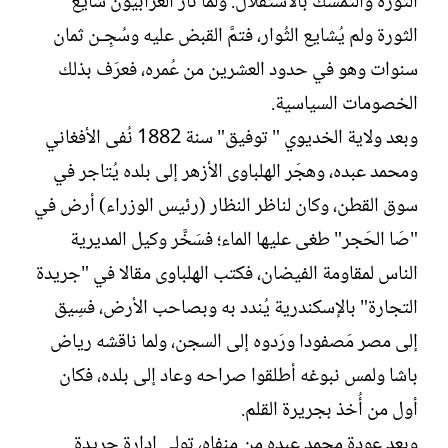
الثورة والتمسك بالاستقلال. ولما ثار العُرابيون شايَع
الثورة ولم يُشايع الثُوار، فتمَّ القبض عليه وسُجِـن ثمان
سنوات وهو في حدود العشرين من عُمره، فعرَف بذلك
الخصومات السياسية.
وبعد ولاية الخديوي " توفيق" سنة 1882 نُفى الأفغاني
ومحمد عبده، وهجَر الهلباوى الأزهر إلى بلده يُتاجر في
سوق القطن، وكان لناظر النظار (رئيس الوزراء) أرض في
"صَا الحَجر" طغى عليها الماء؛ فسَخَّر وكيل المديرية
الناس لمقاومة الفيضان، فكتب الهلباوى مقالا في "جريدة
التجارة" بالإسكندرية يُندد به وبصاحب الأرض، فسِيق
إلى مصر مَصفودا ورَدوه إلى السجن، ولما ناقشه رياض
باشا ولمس نبوغه أطلقوا صراحه وعاد إلى بلده، فكان
أول من أُخذ بجريرة القلم.
وبعد عودة محمد عبده من منفاه، تولى إدارة جريدة