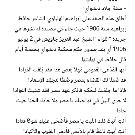
- صفة جلاد دنشواي:
أطلق هذه الصفة على إبراهيم الهلباوي، الشاعر حافظ
إبراهيم سنة 1906 حيث جاء في قصيدة له نشرها في
جريدة "اللواء" الشيخ عبد العزيز جاويش في 2 يوليو
1906 أي بعد صدور حكم محكمة دنشواي بخمسة أيام
قال حافظ في نهايتها:
أيها المُدَّعى العُمومي مَهلاً بعض هذا فقد بَلغْتَ المُرادا
قد ضَمَنَّا لكَ القضاءَ بمصرَ وضَمَنَّا لنجلِك الإسعادا
فإذا ما جلَسْتَ للحُكم فاذكر عهد مصر فقد شفَيتَ الفؤادا
لا جرى النيلُ في نواحيكِ يا مصر ولا جادكِ الحيَا حيث
جادا
أنتِ أنبتِّ ذلك النَّبت يا مصر فأضحَى عليكِ شوكًا قَتادا
أنتِ أنبتِ ناعقًا قام بالأمس فأدمى القلوب والأكبادا