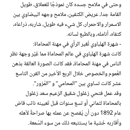
وحتى في ملامح جسده كان نموذجًا للعملاق، طويل
القامة جدا، عريض الكتفين، ملامح وجهه البيضاوي بين
الاسمرار والاحمرار، كل شيء فيه طويل، شاربه، ذراعاه،
كتفاه، أنامله، وبالطبع لسانه.
- شهرة الهلباوي تُغير الرأي في مهنة المحاماة:
كانت شهرة الهلباوي في عالم المحاماة مما غَيَّر وجهة نظر
الناس في مهنة المحاماة، فقد كانت الصورة العالقة بذهن
العُموم والخصوص خلال الربع الأخير من القرن التاسع
عشر كانت تساوي بين "المحامي" و "المُزور".
وقد عمل فتحي زغلول شقيق الزعيم سعد زغلول
بالمحاماة لثماني أو تسع سنوات قبل تَعيينه نائب قاض
عام 1892 دون أن يُفصح عن عمله بها صراحةً لأهله
وأقاربه خَشية ما يستتبعه ذلك من سوء السُمعة.