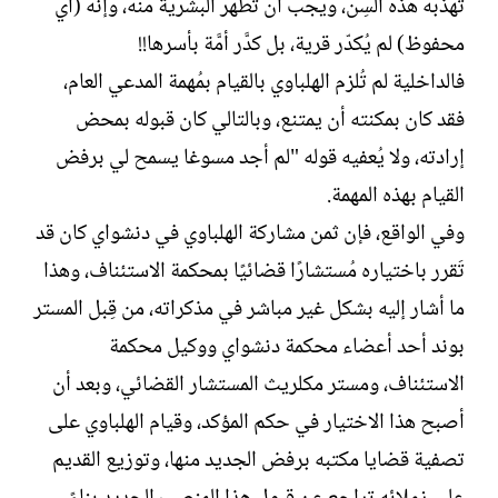
تُهذبه هذه السِن، ويجب أن تُطهَّر البشرية منه، وإنه (أي
محفوظ) لم يُكدّر قرية، بل كدَّر أمَّة بأسرها!!
فالداخلية لم تُلزم الهلباوي بالقيام بمُهمة المدعي العام،
فقد كان بمكنته أن يمتنع، وبالتالي كان قبوله بمحض
إرادته، ولا يُعفيه قوله "لم أجد مسوغا يسمح لي برفض
القيام بهذه المهمة.
وفي الواقع، فإن ثمن مشاركة الهلباوي في دنشواي كان قد
تَقرر باختياره مُستشارًا قضائيًا بمحكمة الاستئناف، وهذا
ما أشار إليه بشكل غير مباشر في مذكراته، من قِبل المستر
بوند أحد أعضاء محكمة دنشواي ووكيل محكمة
الاستئناف، ومستر مكلريث المستشار القضائي، وبعد أن
أصبح هذا الاختيار في حكم المؤكد، وقيام الهلباوي على
تصفية قضايا مكتبه برفض الجديد منها، وتوزيع القديم