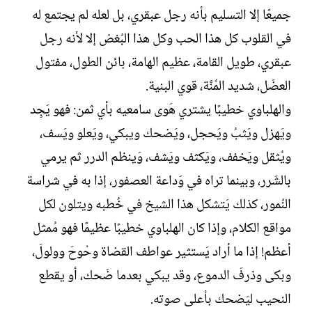
جميعًا إلا التسليم بأنه رجل عبقري، بل لعله لم يجتمع له
في القلوب كل هذا الحب وكل هذا البُغض إلا لأنه رجل
عبقري، طويل القامة، عظيم الهامة، بائن الطول، مفتول
العضَل، شديد المُنَّة، قوي البنية.
والهلباوي خطيبًا يشتري هَوى سامعيه بأي ثمن: فهو يَجِد
ويَهزل ويَثبُ ويَحجل، ويَضحك ويبكي، ويَعلو ويَسف،
ويُثقل ويَخفف، ويَكثف ويَشف، وَينظم الدرر ثم يرمي
بالشَرر، وبينما تراه في وَداعة العصفور، إذا به في شراسة
النُمور، كذلك يَتشكل هذا الشيخ في خُطبه ويتلون لكل
مواقع الكلام، وإذا كان الهلباوي خطيبًا عظيمًا فهو مُمثل
أعظم! إذا ما أراد يَستثير عواطف القضاة وحْوحَ وولولَ،
وبكى وذرفَ الدموع، وقد يبكي بعدما ضَحك، أو يقطع
النحيب ليَضحك بأعلى صوته.