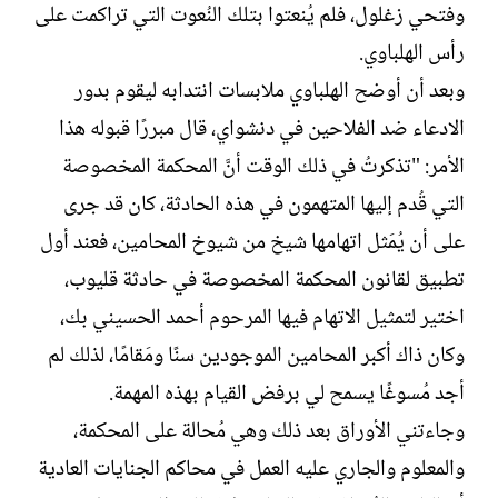
وفتحي زغلول، فلم يُنعتوا بتلك النُعوت التي تراكمت على
رأس الهلباوي.
وبعد أن أوضح الهلباوي ملابسات انتدابه ليقوم بدور
الادعاء ضد الفلاحين في دنشواي، قال مبررًا قبوله هذا
الأمر: "تذكرتُ في ذلك الوقت أنَّ المحكمة المخصوصة
التي قُدم إليها المتهمون في هذه الحادثة، كان قد جرى
على أن يُمَثل اتهامها شيخ من شيوخ المحامين، فعند أول
تطبيق لقانون المحكمة المخصوصة في حادثة قليوب،
اختير لتمثيل الاتهام فيها المرحوم أحمد الحسيني بك،
وكان ذاك أكبر المحامين الموجودين سنًا ومَقامًا، لذلك لم
أجد مُسوغًا يسمح لي برفض القيام بهذه المهمة.
وجاءتني الأوراق بعد ذلك وهي مُحالة على المحكمة،
والمعلوم والجاري عليه العمل في محاكم الجنايات العادية