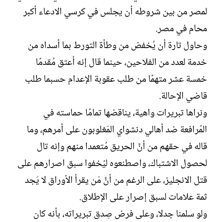
لمصر من بين شروطه أن يجلس في كرسي الادعاء أكبر
محام في مصر.
وحاول تارة أن يُخفض من وطأة التورط بما أسداه من
خدمة لعدد من الفلاحين، حينما قال إنه أعتق مُقدمًا
خمسة عشر متهمًا من طلب عقوبة الإعدام حسبما طلب
قاضي الإحالة.
ونراها تبريرات واهية، يناقضها تمامًا حماسته في
المُرافعة ضد أهالي دنشواي المَغلوبون على أمرهم، وما
قاله في حقهم من أنَّ الحريق مُتعمدا منهم وإنه تال
لحصول الاشتباك، واصطنعوه ليُخفوا سبق اصرارهم على
قتل الانجليز، على الرغم من أنَّ مَن يقرأ الأوراق لا يَجد
ثمة علامات لسبق إصرار على الإطلاق.
ولو سلمنا جدلا، وعلى فرض صِدق تبريراته، بأنه كان