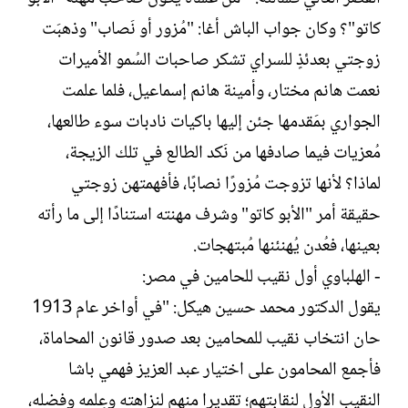
كاتو"؟ وكان جواب الباش أغا: "مُزور أو نَصاب" وذهبَت
زوجتي بعدئذٍ للسراي تشكر صاحبات السُمو الأميرات
نعمت هانم مختار، وأمينة هانم إسماعيل، فلما علمت
الجواري بمَقدمها جئن إليها باكيات نادبات سوء طالعها،
مُعزيات فيما صادفها من نَكد الطالع في تلك الزيجة،
لماذا؟ لأنها تزوجت مُزورًا نصابًا، فأفهمتهن زوجتي
حقيقة أمر "الأبو كاتو" وشرف مهنته استنادًا إلى ما رأته
بعينها، فعُدن يُهنئنها مُبتهجات.
- الهلباوي أول نقيب للحامين في مصر:
يقول الدكتور محمد حسين هيكل: "في أواخر عام 1913
حان انتخاب نقيب للمحامين بعد صدور قانون المحاماة،
فأجمع المحامون على اختيار عبد العزيز فهمي باشا
النقيب الأول لنقابتهم؛ تقديرا منهم لنزاهته وعِلمه وفضله،