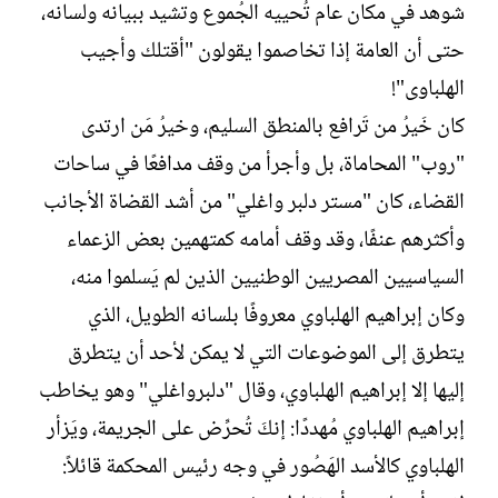
شوهد في مكان عام تُحييه الجُموع وتشيد ببيانه ولسانه،
حتى أن العامة إذا تخاصموا يقولون "أقتلك وأجيب
الهلباوى"!
كان خَيرُ من تَرافع بالمنطق السليم، وخيرُ مَن ارتدى
"روب" المحاماة، بل وأجرأ من وقف مدافعًا في ساحات
القضاء، كان "مستر دلبر واغلي" من أشد القضاة الأجانب
وأكثرهم عنفًا، وقد وقف أمامه كمتهمين بعض الزعماء
السياسيين المصريين الوطنيين الذين لم يَسلموا منه،
وكان إبراهيم الهلباوي معروفًا بلسانه الطويل، الذي
يتطرق إلى الموضوعات التي لا يمكن لأحد أن يتطرق
إليها إلا إبراهيم الهلباوي، وقال "دلبرواغلي" وهو يخاطب
إبراهيم الهلباوي مُهددًا: إنكَ تُحرِّض على الجريمة، ويَزأر
الهلباوي كالأسد الهَصُور في وجه رئيس المحكمة قائلاً: