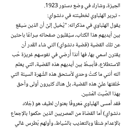
الجيزة، وشارك في وضع دستور 1923.
- تبرير الهلباوي لخطيئته في دنشواي:
يقول الهلباوي في مذكراته: "يُخيل إلىَّ أن الذين سَيقع
بين أيديهم هذا الكتاب، سيُقلبون صفحاته سِراعًا باحثين
عن تلك القضية (قضية دنشواي) التي شاء القَدر أن
يقترن اسمي بها، فها أنذا أُرضي في نفوسهم غريزة حُب
الاستطلاع، فأبسِطُ بين أيديهم هذه القضية، التي يعلم
الله أنني ما كنتُ وحدي لأستحق هذه الشُهرة السيئة التي
خَلفتها عليَّ هذه القضية، بل هناك كثيرون أولى وأحق
بهذا الصَّيت المُشين.
فقد أمسى الهلباوي مَعروفًا بعنوان لطيف هو (جَلاد
دنشواي) أما القضاة من المصريين الذين حكموا بالإجماع
بالإعدام شنقًا وبالتعذيب بالسِّياط، وأولهم بُطرس غالي