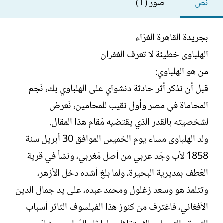
نص
صور (1)
ت
ا
خ
ب
ل
ا
ك
ل
بجريدة القاهرة الغرّاء
ا
إ
الهلباوى خطيئة لا تعرف الغفران
ت
ن
ب
ش
من هو الهلباوي:
ا
قبل أن نذكر أثر حادثة دنشواي على الهلباوي بك، نَجم
ء
المحاماة في مصر وأول نقيب للمحامين، نَعرض
لشخصيته بالقدر الذي يقتضيه مَقام هذا المقال.
ولد الهلباوى مساء يوم الخميس الموافق 30 أبريل سنة
1858 لأب وجَد عربي من أصل مَغربي، ونشأ في قرية
العَطف بمديرية البحيرة، ولما بلغ أشده دخل الأزهر،
وتتلمذ هو وسعد زغلول ومحمد عبده، على يد جمال الدين
الأفغاني، فاغترف من كنوز هذا الفيلسوف الثائر أسباب