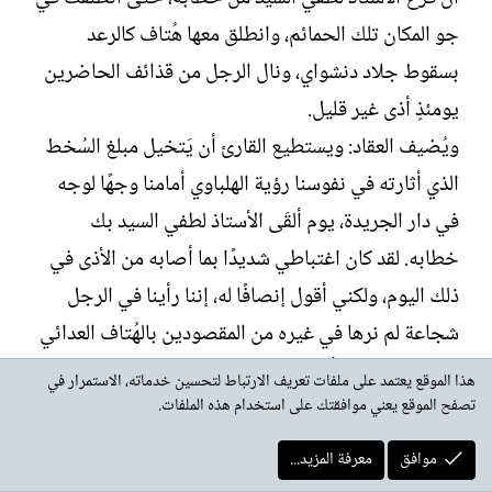
جو المكان تلك الحمائم، وانطلق معها هُتاف كالرعد
بسقوط جلاد دنشواي، ونال الرجل من قذائف الحاضرين
يومئذٍ أذى غير قليل.
ويُضيف العقاد: ويستطيع القارئ أن يَتخيل مبلغ السُخط
الذي أثارته في نفوسنا رؤية الهلباوي أمامنا وجهًا لوجه
في دار الجريدة، يوم ألقَى الأستاذ لطفي السيد بك
خطابه. لقد كان اغتباطي شديدًا بما أصابه من الأذى في
ذلك اليوم، ولكني أقول إنصافًا له، إننا رأينا في الرجل
شجاعة لم نرها في غيره من المقصودين بالهُتاف العدائي
ذلك المساء، فقد أوى بعضهم إلى حُجرات الدار حتى
هذا الموقع يعتمد على ملفات تعريف الارتباط لتحسين خدماته، الاستمرار في
اطمأن إلى انصراف الجمهور الغاضب، وأبَى الهلباوي إلا أن
تصفح الموقع يعني موافقتك على استخدام هذه الملفات.
يَقتحم الجَمع خارجًا من الدار في إبان الهياج، ولم يحفل
موافق
معرفة المزيد...
بما تعرض له في طريقه من اللكم والإيذاء.