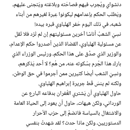
دنشواي ويُجرب فيهم فصاحَته وبلاغته ويَتجنى عليهم،
ويَطلب الحكم بإعدامهم ليكونوا عِبرة لغيرهم من أبناء
شَعبه، في ذلك اليوم حَفر الهلباوي قبره بيده!
نسِيَ الشعبُ أناسًا آخرين مسئوليتهم إن لم تَزد فلا تَقل
عن مسئولية الهلباوي، القضاة الذين أصدروا حكم الإعدام،
والوزير الذي صدَّق على هذا الحكم، ورئيس الوزراء الذي
بارك هذا الجُرم بسُكوته عنه، من هُم؟ لا أحد يَذكرهم،
ونسِيَ الشعب أيضا كثيرين ممن أجرموا في حق الوطن،
ولكنه لم ينسَ قَط جريرة إبراهيم الهلباوي.
حاول الهلباوي أن يَشتري الغُفران بدفاعه البارع عن
الورداني، ولكن هيهات، حاول أن يعود إلى الحياة العامة
والاشتغال بالسياسة فانضمَّ إلى حزب الأحرار
الدستوريين، ولكن ماذا حدث؟ لقد شهدتُ بنفسي