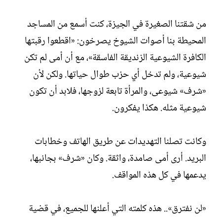
من شقتنا الصغيرة في الجيزة، كنت أسمع من المساجد
المحيطة بنا أصوات الشيوخ يصرخون: «اقطعوا رقبتها
الكافرة الشيوعية الزنديقة الفاسقة»، مع أن أمى لم تكن
شيوعية، ولم تدخل أي حزب طوال حياتها. ولكن لأن
«شرف» شيوعى، والمرأة تابعة لزوجها، فلابد أن تكون
شيوعية مثله. هكذا يفكرون.
وكانت تصلنا التهديدات عن طريق الهاتف وخطابات
البريد. أرى أمى صامدة، واثقة. وكان «شرف» بجانبها،
يدعمها في كل هذه المواقف.
«لن نفترق».. هذه كلمته التي أعلنها للجميع، في قضية