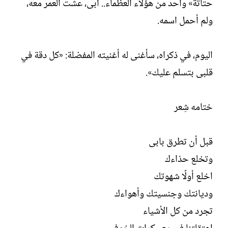
حتاتة» واحد من هؤلاء العظماء.. أبى، عشت العمر معه،
ولم أحمل اسمه.
اليوم، في ذكراه، سأغنى له أغنيته المفضلة: «كل دقة في
قلبى بتسلم عليك».
ختامه شِعر
قبل أن تطرق بابى
وتخلع حذاءك
اخلع أولًا شهوتك
وديانتك وجنسيتك وأهواءك
تجرد من كل الأشياء