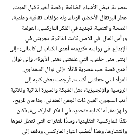
عصرية، نبض الأشياء الضائعة، رقصة أخيرة قبل الموت،
عطر البرتقال الأخضر، الوباء. وله مؤلفات ثقافية وعلمية،
الصحة والتنمية، تجديد في الفكر الماركسى، العولمة
ورأس المال، في الأصل كانت الذاكرة، تجربتى في
الإبداع. في روايته «كريمة» أهدى الكتاب لى كالتالى: «إلى
ابنتى منى حلمى.. التي علمتنى معنى الأبوة». وإلى نوال
أهدى قصة حب عصرية قائلًا: «إلى نوال السعداوى..
المرأة التي جعلتنى أكتب». تُرجمت بعض كتبه إلى
الروسية والإنجليزية، مثل الشبكة والسيرة الذاتية وثلاثية
أدب السجون، العين ذات الجفن المعدنى، جناحان للريح،
والهزيمة. أما كتابه «تجديد في الفكر الماركسى»، فكان
نقدًا للماركسية التقليدية، وسدًّا للثغرات التي تعطل نموها
وانتشارها، وهذا أغضب التيار الماركسى، ودفعه إلى