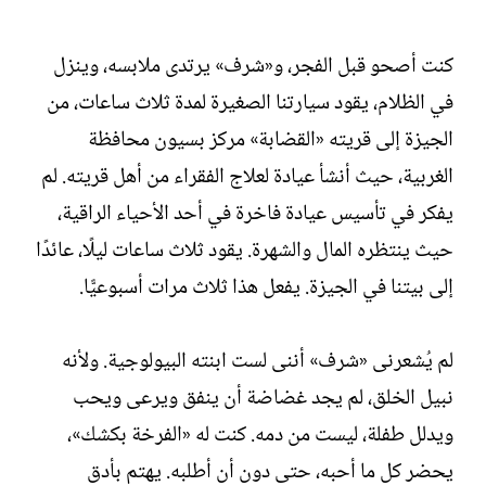
كنت أصحو قبل الفجر، و«شرف» يرتدى ملابسه، وينزل
في الظلام، يقود سيارتنا الصغيرة لمدة ثلاث ساعات، من
الجيزة إلى قريته «القضابة» مركز بسيون محافظة
الغربية، حيث أنشأ عيادة لعلاج الفقراء من أهل قريته. لم
يفكر في تأسيس عيادة فاخرة في أحد الأحياء الراقية،
حيث ينتظره المال والشهرة. يقود ثلاث ساعات ليلًا، عائدًا
إلى بيتنا في الجيزة. يفعل هذا ثلاث مرات أسبوعيًّا.
لم يُشعرنى «شرف» أننى لست ابنته البيولوجية. ولأنه
نبيل الخلق، لم يجد غضاضة أن ينفق ويرعى ويحب
ويدلل طفلة، ليست من دمه. كنت له «الفرخة بكشك»،
يحضر كل ما أحبه، حتى دون أن أطلبه. يهتم بأدق