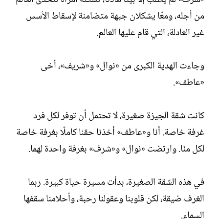
من أجله، ومعًا يشكلان جبهة متضامنة لإسقاط الأسس
غير العادلة، التي قام عليها العالم.
وجاءت الهدية الكبرى من «نوال» و«شريف»، أخى
«عاطف».
كانت شقة الجيزة صغيرة، لا تحتمل أن توفر لكل فرد
غرفة خاصة. أنا و«عاطف» أخذنا حقنا كاملًا بغرفة خاصة
لكل منّا. وارتضت «نوال» و«شرف» بغرفة واحدة لهما.
في هذه الشقة الصغيرة، بدأت مسيرة حياة كبيرة. ربما
الغرف ضيقة، لكن قلوبنا وعقولنا رحبة، وأحلامنا سقفها
السماء.