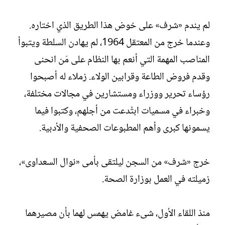
لم يندم «شرف» على خوض هذا الطريق الذي اختاره.
وعندما خرج من المعتقل 1964، لم يهادن السلطة ويتبوأ
المناصب المهمة التي أنعم بها النظام على مَن انحنى
وقدم فروض الطاعة وقرابين الولاء. زملاء له أصبحوا
رؤساء تحرير ووزراء ومستشارين في مجالات مختلفة،
وخبراء في مسميات ابتُدعت من أجلهم، وكتبوا فيما
يسمونها كبرى وأهم المطبوعات الصحفية والأدبية.
خرج «شرف» من السجن ليلتقى بأمى «نوال السعداوى»،
زميلته في العمل بوزارة الصحة.
منذ اللقاء الأول، شىء غامض يهمس لهما بأن مصيرهما