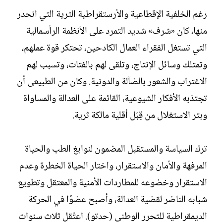
رغم الخلفية الإقطاعية والأرستقراطية الثرية التي انحدر
منها، كان «شرف» شديد التمرد على الأنظمة الرأسمالية
التي تستغل الفقراء العمال الكادحين، تحتكر قوة عملهم،
وتمتلك وسائل الإنتاج، وتلقى لهم بالفتات، وتسبب لهم
الاغتراب والشعور بالضآلة والدونية. وكان من الطبيعى أن
تجتذبه الأفكار الشيوعية، القائمة على العدالة والمساواة
وبتر الاستغلال من قِبَل أقلية مالكة ثرية.
ترك السياسة والمستقبل المضمون لنوابغ الطب والحياة
المرفهة والأمان والاستقرار، واختار الحياة الخطرة وعدم
الاستقرار وخضوعه للمطاردات الأمنية والمعتقل وتطويع
شبابه الناضر لقضية العدالة، وأصبح عضوًا في الحركة
الديمقراطية للتحرر الوطنى (حدتو). اعتُقل ثلاث سنوات