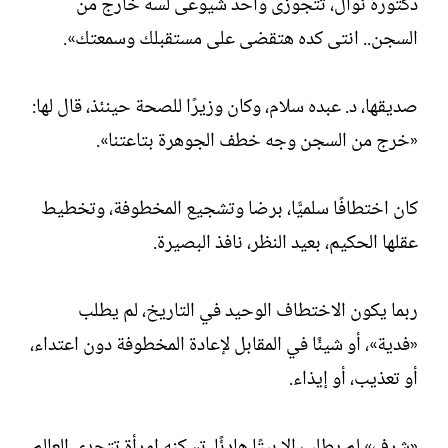
دكتورة نوال، تتجوزى واحد شيوعى لسه خارج من
السجن.. انتى كده هتقضى على مستقبلك وسمعتك».
صديقها، د. عبده سلام، وكان وزيرًا للصحة حينئذ، قال لها:
«خرج من السجن وجه خطف الجوهرة بتاعتنا».
كان اختطافًا سلميًّا، برضا وتشجيع المخطوفة، وتخطيط
عقلها الحكيم، بعيد النظر، نافذ البصيرة.
ربما يكون الاختطاف الوحيد في التاريخ، لم يطلب
«فدية»، أو شيئًا في المقابل لإعادة المخطوفة دون اعتداء،
أو تعذيب، أو إيذاء.
«شرف» لم يطلب إلا بيتًا هادئًا، تسكنه امرأة تتحدى العالم