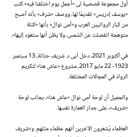
أول مجموعة قصصية لى «أجمل يوم اختلفنا فيه» كتب
«يوسف إدريس» تقديمًا لها، ووصف «شرف» بأنه أصبح
من كبار الروائيين العرب و«أمى نوال» بأنها «كتلة
متوهجة انفصلت عن الشمس، ولا يظن أنها ستعود إليها».
في أكتوبر 2021، دخل أبى د. شريف حتاتة، 13 سبتمبر
1923- 22 مايو 2017، مشروع «عاش هنا» لتكريم
الرواد في المجالات المختلفة.
والجميل أن لوحة أمى نوال «عاش هنا»، بجانب لوحة
«شريف»، على جدار العمارة نفسها.
العظماء يُشعرون الآخرين أنهم عظماء مثلهم. و«شريف