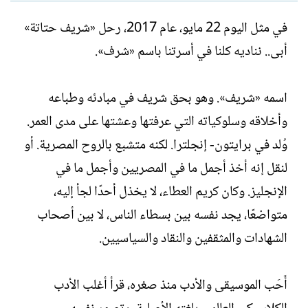
ل
ا
ك
ر
في مثل اليوم 22 مايو، عام 2017، رحل «شريف حتاتة»
ا
ي
أبى.. نناديه كلنا في أسرتنا باسم «شرف».
ت
خ
ب
ا
ل
اسمه «شريف». وهو بحق شريف في مبادئه وطباعه
إ
ن
وأخلاقه وسلوكياته التي عرفتها وعشتها على مدى العمر.
ش
وُلد في برايتون- إنجلترا. لكنه متشبع بالروح المصرية. أو
ا
ء
لنقل إنه أخذ أجمل ما في المصريين وأجمل ما في
الإنجليز. وكان كريم العطاء، لا يخذل أحدًا لجأ إليه،
متواضعًا، يجد نفسه بين بسطاء الناس، لا بين أصحاب
الشهادات والمثقفين والنقاد والسياسيين.
أَحَب الموسيقى والأدب منذ صغره، قرأ أغلب الأدب