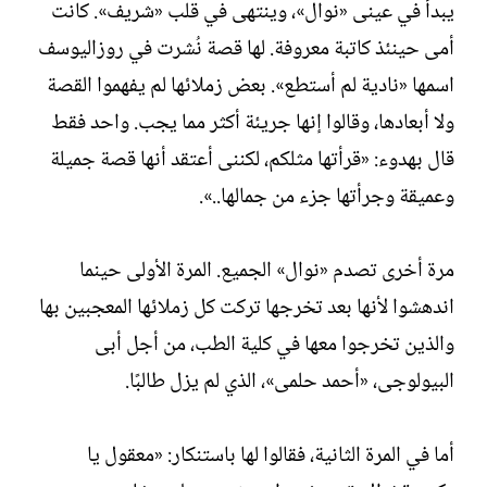
يبدأ في عينى «نوال»، وينتهى في قلب «شريف». كانت
أمى حينئذ كاتبة معروفة. لها قصة نُشرت في روزاليوسف
اسمها «نادية لم أستطع». بعض زملائها لم يفهموا القصة
ولا أبعادها، وقالوا إنها جريئة أكثر مما يجب. واحد فقط
قال بهدوء: «قرأتها مثلكم، لكننى أعتقد أنها قصة جميلة
وعميقة وجرأتها جزء من جمالها..».
مرة أخرى تصدم «نوال» الجميع. المرة الأولى حينما
اندهشوا لأنها بعد تخرجها تركت كل زملائها المعجبين بها
والذين تخرجوا معها في كلية الطب، من أجل أبى
البيولوجى، «أحمد حلمى»، الذي لم يزل طالبًا.
أما في المرة الثانية، فقالوا لها باستنكار: «معقول يا