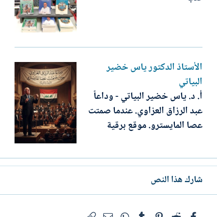
الأستاذ الدكتور ياس خضير
البياتي
أ. د. ياس خضير البياتي - وداعاً
عبد الرزاق العزاوي. عندما صمتت
عصا المايسترو. موقع برقية
شارك هذا النص
فيسبوك
Reddit
Pinterest
Tumblr
WhatsApp
الرابط
البريد الإلكتروني