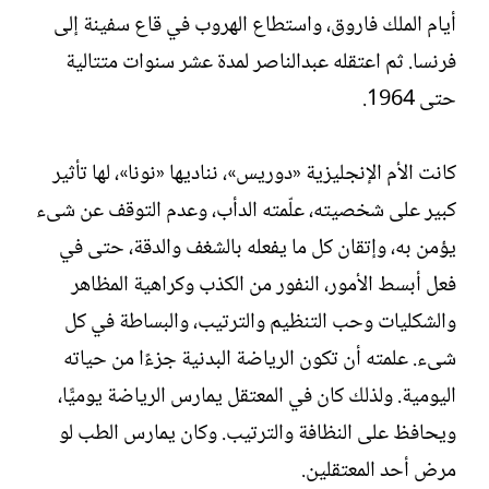
أيام الملك فاروق، واستطاع الهروب في قاع سفينة إلى
فرنسا. ثم اعتقله عبدالناصر لمدة عشر سنوات متتالية
حتى 1964.
كانت الأم الإنجليزية «دوريس»، نناديها «نونا»، لها تأثير
كبير على شخصيته، علّمته الدأب، وعدم التوقف عن شىء
يؤمن به، وإتقان كل ما يفعله بالشغف والدقة، حتى في
فعل أبسط الأمور، النفور من الكذب وكراهية المظاهر
والشكليات وحب التنظيم والترتيب، والبساطة في كل
شىء. علمته أن تكون الرياضة البدنية جزءًا من حياته
اليومية. ولذلك كان في المعتقل يمارس الرياضة يوميًّا،
ويحافظ على النظافة والترتيب. وكان يمارس الطب لو
مرض أحد المعتقلين.