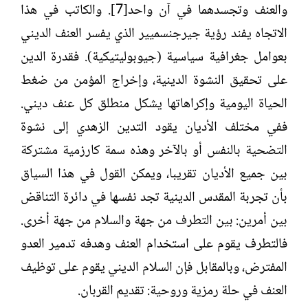
والعنف وتجسدهما في آن واحد[7]. والكاتب في هذا
الاتجاه يفند رؤية جيرجنسميير الذي يفسر العنف الديني
بعوامل جغرافية سياسية (جيوبوليتيكية). فقدرة الدين
على تحقيق النشوة الدينية، وإخراج المؤمن من ضغط
الحياة اليومية وإكراهاتها يشكل منطلق كل عنف ديني.
ففي مختلف الأديان يقود التدين الزهدي إلى نشوة
التضحية بالنفس أو بالآخر وهذه سمة كارزمية مشتركة
بين جميع الأديان تقريبا، ويمكن القول في هذا السياق
بأن تجربة المقدس الدينية تجد نفسها في دائرة التناقض
بين أمرين: بين التطرف من جهة والسلام من جهة أخرى.
فالتطرف يقوم على استخدام العنف وهدفه تدمير العدو
المفترض، وبالمقابل فإن السلام الديني يقوم على توظيف
العنف في حلة رمزية وروحية: تقديم القربان.