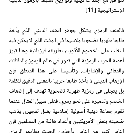
تتوافق مع أجندات دينية وتواريخ مشبعة بالرموز الدينية
الإستراتيجية [11].
فالعنف الرمزي يشكل جوهر العنف الديني الذي يأخذ
طابعا طهريا تضحويا ولاسيما في الوقت الذي لا يمكن فيه
التغلب على الخصوم الأقوياء بطريقة فيزيائية وهنا تبرز
أهمية الحرب الرمزية التي تدور في عالم الرموز والدلالات
والمعاني والإشارات. وتأسيسا على هذا المنطق فإن
الإرهاب الديني لا يأخذ طابعا حربيا بالمعنى الدقيق للكلمة
بل يتجلى في رمزية طهرية تضحوية تهدف إلى إضعاف
الخصم وتدميره على نحو رمزي. فعلى سبيل المثال عندما
تقوم جماعة دينية أصولية إسلامية بعمل تفجيري يذهب
ضحيته بعض الأمريكيين وأعداد هائلة من المسلمين فإن
الناس كثير من الناس يأخذون الحدث بطابعه الرمزي