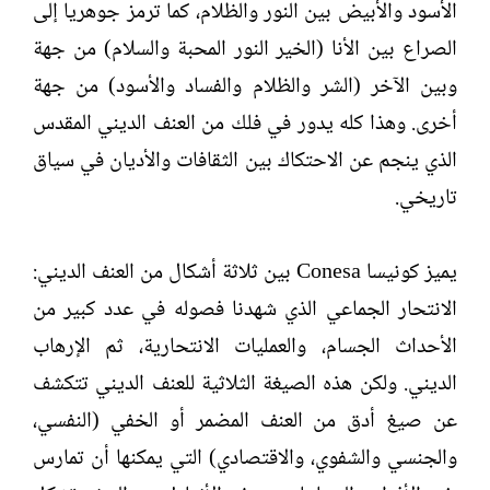
الأسود والأبيض بين النور والظلام، كما ترمز جوهريا إلى
الصراع بين الأنا (الخير النور المحبة والسلام) من جهة
وبين الآخر (الشر والظلام والفساد والأسود) من جهة
أخرى. وهذا كله يدور في فلك من العنف الديني المقدس
الذي ينجم عن الاحتكاك بين الثقافات والأديان في سياق
تاريخي.
يميز كونيسا Conesa بين ثلاثة أشكال من العنف الديني:
الانتحار الجماعي الذي شهدنا فصوله في عدد كبير من
الأحداث الجسام، والعمليات الانتحارية، ثم الإرهاب
الديني. ولكن هذه الصيغة الثلاثية للعنف الديني تتكشف
عن صيغ أدق من العنف المضمر أو الخفي (النفسي،
والجنسي والشفوي، والاقتصادي) التي يمكنها أن تمارس