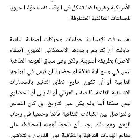
الأمريكية وغيرها كما تشكل في الوقت نفسه موّلدا حيويا
للجماعات الطائفية المتطرفة.
لقد عرفت الإنسانية جماعات وحركات أصولية سلفية
حاولت أن تترجم وجودها الاصطفائي الطهري (صفاء
الأصل) بطريقة أيتوبية. ولكن وفي سياق العولمة الطاغية
ليس في وسع أية ثقافة أو حضارة أن تبقى في أبراجها
العاجية أو أن تكون خارج نطاق التأثير بالحضارات
الإنسانية القائمة. فالصفاء العرقي أو الديني أو الحضاري
ليس ممكنا أبدا ولم يكن عبر التاريخ، بل كان التفاعل
والتواصل بين الكيانات الثقافية قائما وحتميا في رحاب
الزمن. ومع ذلك يجب أن نلحظ أهمية المحافظة على
معالم الهويات العرقية والثقافية دون الذوبان والتلاشي،