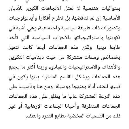
بمتواليات هندسية لا تمثل الاتجاهات الكبرى للأديان
الأساسية إن لم تناقضها، بل تطرح أفكارا وأيديولوجيات
وتصورات ذات طبيعة سياسية واجتماعية، وهي أشبه في
تكوينها واستراتيجياتها بالأحزاب السياسية التي تأخذ
طابعا دينيا. ولكن هذه الجماعات أينما كانت تتميز
بخصائص وسمات مشتركة من حيث ديناميات التكوين
والأهداف والاستراتيجيات والمبادئ، وربما أكثر ما يجمع
هذه الجماعات ويشكل القاسم المشترك بينها يكون في
تبنيها للعنف أداة ومنهجا ووسيلة، ومن هنا وتأسيسا على
هذه النزعة المشتركة غالبا ما يطلق على هذه الجماعات
الجماعات المتطرفة وأحيانا الجماعات الإرهابية أو غير
ذلك من التسميات المخضبة بطابع التمرد والعنف.