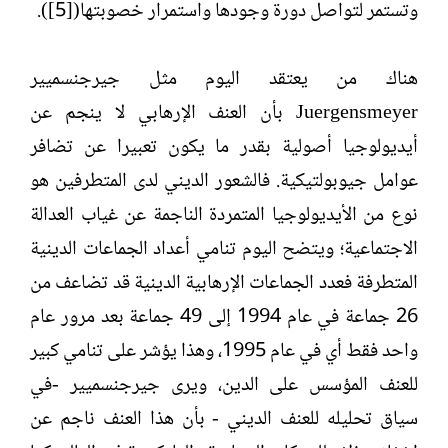
وتستمر لتواصل دورة وجودها واستمرار خصوبتها([5]).
هناك من يعتقد اليوم مثل جيرجنسميير
Juergensmeyer بأن العنف الإرهابي لا ينجم عن
أيديولوجيا أصولية بقدر ما يكون تعبيرا عن تضافر
عوامل جيوبولتيكية. فالشعور الديني لدى المتطرفين هو
نوع من الأيديولوجيا المتمردة الناجمة عن غياب العدالة
الاجتماعية؛ ويتضح اليوم تنامي أعداد الجماعات الدينية
المتطرفة فعدد الجماعات الإرهابية الدينية قد تضاعف من
26 جماعة في عام 1994 إلى 49 جماعة بعد مرور عام
واحد فقط أي في عام 1995، وهذا يؤشر على تنامي كبير
للعنف المؤسس على الدين، ويرى جيرجنسميير -في
سياق تحليله للعنف الديني - بأن هذا العنف ناجم عن