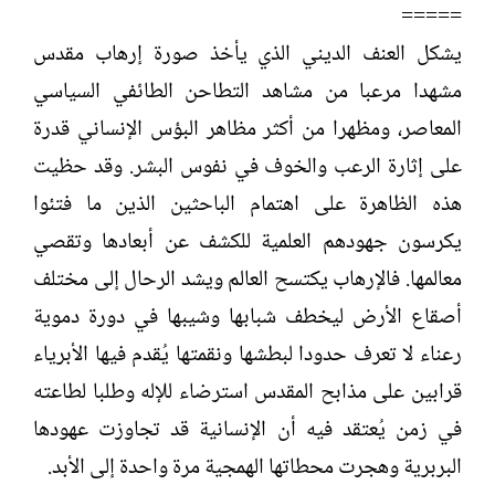
=====
ت
خ
ب
ا
يشكل العنف الديني الذي يأخذ صورة إرهاب مقدس
ل
مشهدا مرعبا من مشاهد التطاحن الطائفي السياسي
إ
ن
المعاصر، ومظهرا من أكثر مظاهر البؤس الإنساني قدرة
ش
على إثارة الرعب والخوف في نفوس البشر. وقد حظيت
ا
ء
هذه الظاهرة على اهتمام الباحثين الذين ما فتئوا
يكرسون جهودهم العلمية للكشف عن أبعادها وتقصي
معالمها. فالإرهاب يكتسح العالم ويشد الرحال إلى مختلف
أصقاع الأرض ليخطف شبابها وشيبها في دورة دموية
رعناء لا تعرف حدودا لبطشها ونقمتها يُقدم فيها الأبرياء
قرابين على مذابح المقدس استرضاء للإله وطلبا لطاعته
في زمن يُعتقد فيه أن الإنسانية قد تجاوزت عهودها
البربرية وهجرت محطاتها الهمجية مرة واحدة إلى الأبد.