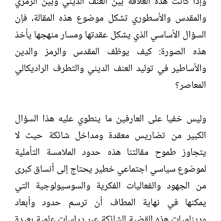
وإذا كانت هذه العلاقة بين العنف الديني وبين الرمزي
والمقدس والأسطوري تشكل موضوع هذه المقالة، فإن
السؤال الأساسي الذي يشكل عقدتها ومسار منهجها يأخذ
هذه الصورة: كيف يوظف المقدس والرمز والدين
والأساطير في توليد العنف الديني والتطرف الراديكالي
المعاصر؟
وليس خفيا على العارفين ما ينطوي عليه هذا السؤال
الكبير من تضاريس معقدة ومداخل شائكة حيث لا
يتجاوز طموح مقالتنا هذه حدود الملامسة التأملية
لموضوع سياسي اجتماعي خطير يحتاج إلى أنساق كبرى
من الجهود والفعاليات الفكرية والسوسيولوجية التي
يمكنها في نهاية المطاف أن ترسم حدود وأبعاد
وديناميات هذه القضية الشائكة عبر دراسات علمية بعيدة