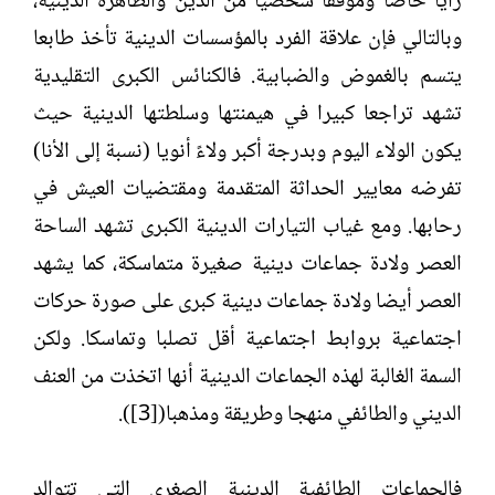
رأيا خاصا وموقفا شخصيا من الدين والظاهرة الدينية،
وبالتالي فإن علاقة الفرد بالمؤسسات الدينية تأخذ طابعا
يتسم بالغموض والضبابية. فالكنائس الكبرى التقليدية
تشهد تراجعا كبيرا في هيمنتها وسلطتها الدينية حيث
يكون الولاء اليوم وبدرجة أكبر ولاءً أنويا (نسبة إلى الأنا)
تفرضه معايير الحداثة المتقدمة ومقتضيات العيش في
رحابها. ومع غياب التيارات الدينية الكبرى تشهد الساحة
العصر ولادة جماعات دينية صغيرة متماسكة، كما يشهد
العصر أيضا ولادة جماعات دينية كبرى على صورة حركات
اجتماعية بروابط اجتماعية أقل تصلبا وتماسكا. ولكن
السمة الغالبة لهذه الجماعات الدينية أنها اتخذت من العنف
الديني والطائفي منهجا وطريقة ومذهبا([3]).
فالجماعات الطائفية الدينية الصغرى التي تتوالد