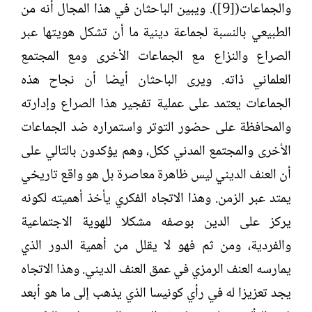
والجماعات([9]). ويبين الباحثان في هذا المجال أنه من
الطبيعي بالنسبة لجماعة دينية ما أن تشكل هويتها عبر
الصراع والنزاع مع الجماعات الأخرى ومع المجتمع
العلماني ذاته. ويرى الباحثان أيضا أن نجاح هذه
الجماعات يعتمد على عملية تفجير هذا الصراع وإدارته
والمحافظة على حضور التوتر واستمراره ضد الجماعات
الأخرى والمجتمع المدني ككل، وهم يؤكدون بالتالي على
أن العنف الديني ليس ظاهرة معاصرة بل هو واقع تاريخي
يمتد عبر الزمن. وهذا الاتجاه الفكري يأخذ أهميته لكونه
يركز على الدين بوصفه مشكلا للهوية الاجتماعية
والفردية، ومن ثم فهو لا يقلل من أهمية الدور الذي
يمارسه العنف الرمزي في عمق العنف الديني. وهذا الاتجاه
يجد تعزيزا له في رأي كونيسا الذي يذهب إلى ما هو أبعد