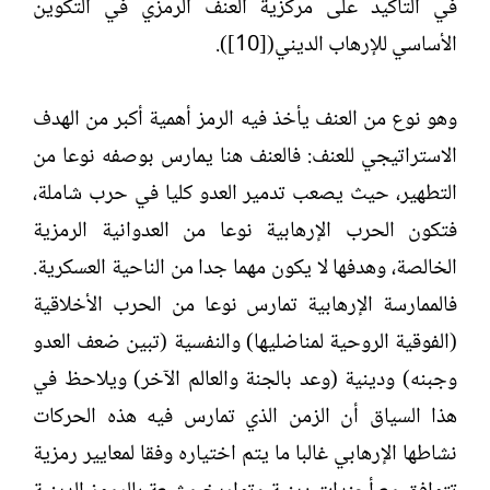
في التأكيد على مركزية العنف الرمزي في التكوين
الأساسي للإرهاب الديني([10]).
وهو نوع من العنف يأخذ فيه الرمز أهمية أكبر من الهدف
الاستراتيجي للعنف: فالعنف هنا يمارس بوصفه نوعا من
التطهير، حيث يصعب تدمير العدو كليا في حرب شاملة،
فتكون الحرب الإرهابية نوعا من العدوانية الرمزية
الخالصة، وهدفها لا يكون مهما جدا من الناحية العسكرية.
فالممارسة الإرهابية تمارس نوعا من الحرب الأخلاقية
(الفوقية الروحية لمناضليها) والنفسية (تبين ضعف العدو
وجبنه) ودينية (وعد بالجنة والعالم الآخر) ويلاحظ في
هذا السياق أن الزمن الذي تمارس فيه هذه الحركات
نشاطها الإرهابي غالبا ما يتم اختياره وفقا لمعايير رمزية