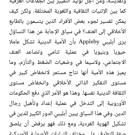
وتقديسه، ومن أجل توليد التمييز بين الجماعات العرقية
كما بين الإثنيات الثقافية واللغوية المختلفة. ولكن كيف
يمكن تفسير لجوء بعض الأفراد الذين يتسمون بالطابع
الأخلاقي إلى العنف؟ في سياق الإجابة عن هذا التساؤل
يرى أبليبي Appleby بأن الأمية الدينية تشكل عاملا
حيويا وبنيويا في عملية تنامي وتصاعد العنف
الاجتماعي، ولاسيما في وضعيات الضغط والتأزم، وما
يميز هذه الأمية أنها نتاج مستمر لانخفاض كبير في
مستوى التفكير الذاتي الأخلاقي وانخفاض مستوى
الثقافة الدينية نفسها. وهذا هو الأمر الذي دفع الحكومات
الأوروبية إلى التدخل في عملية إعداد وتأهيل رجال
الدين. وفي هذا السياق يبين أبليبي الدور الكبير للدين في
تشكيل الهوية الفردية، ومع ذلك فهو يرفض أن يلصق
صفة التطرف على مختلف التيارات الأصولية الأمريكية