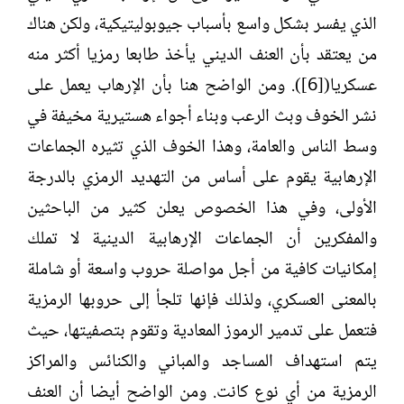
الذي يفسر بشكل واسع بأسباب جيوبوليتيكية، ولكن هناك
من يعتقد بأن العنف الديني يأخذ طابعا رمزيا أكثر منه
عسكريا([6]). ومن الواضح هنا بأن الإرهاب يعمل على
نشر الخوف وبث الرعب وبناء أجواء هستيرية مخيفة في
وسط الناس والعامة، وهذا الخوف الذي تثيره الجماعات
الإرهابية يقوم على أساس من التهديد الرمزي بالدرجة
الأولى، وفي هذا الخصوص يعلن كثير من الباحثين
والمفكرين أن الجماعات الإرهابية الدينية لا تملك
إمكانيات كافية من أجل مواصلة حروب واسعة أو شاملة
بالمعنى العسكري، ولذلك فإنها تلجأ إلى حروبها الرمزية
فتعمل على تدمير الرموز المعادية وتقوم بتصفيتها، حيث
يتم استهداف المساجد والمباني والكنائس والمراكز
الرمزية من أي نوع كانت. ومن الواضح أيضا أن العنف