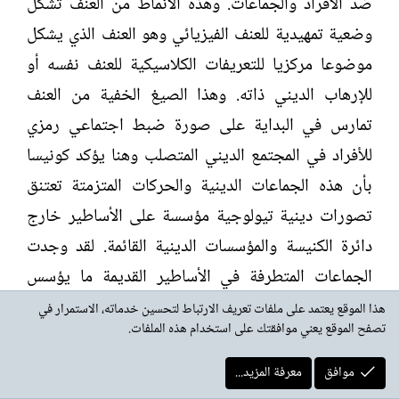
ضد الأفراد والجماعات. وهذه الأنماط من العنف تشكل
وضعية تمهيدية للعنف الفيزيائي وهو العنف الذي يشكل
موضوعا مركزيا للتعريفات الكلاسيكية للعنف نفسه أو
للإرهاب الديني ذاته. وهذا الصيغ الخفية من العنف
تمارس في البداية على صورة ضبط اجتماعي رمزي
للأفراد في المجتمع الديني المتصلب وهنا يؤكد كونيسا
بأن هذه الجماعات الدينية والحركات المتزمتة تعتنق
تصورات دينية تيولوجية مؤسسة على الأساطير خارج
دائرة الكنيسة والمؤسسات الدينية القائمة. لقد وجدت
الجماعات المتطرفة في الأساطير القديمة ما يؤسس
لممارساتها التدميرية على نحو رمزي وقد عملت هذه
هذا الموقع يعتمد على ملفات تعريف الارتباط لتحسين خدماته، الاستمرار في
تصفح الموقع يعني موافقتك على استخدام هذه الملفات.
الجماعات على إعادة تفسير هذه المنازع الأسطورية على
نحو جديد واستطاعت أن تدمجها في النبضة الوجدانية
موافق
معرفة المزيد...
للعقيدة الدينية وأن توظفها في إيقاظ العنف وفي تأجيج