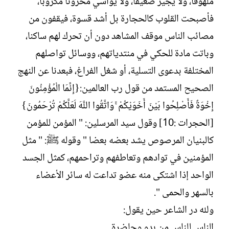
ملهوفا، ولا يجير ضعيفا، ولا يواسي محزونا مكروبا،
فأصبحت القلوب كالحجارة بل أشد قسوة، فيقفون من
مصائب الناس موقف المشاهد دون أن تحرك لهم ساكنا،
وباتت مادة للحكي في منتدياتهم، ووسائل تواصلهم
المختلفة بدعوى التسلية، أو شغل الفراغ، فبعدنا عن النهج
الصحيح المستمد من قول رب العالمين:{إِنَّمَا الْمُؤْمِنُونَ
إِخْوَةٌ فَأَصْلِحُوا بَيْنَ أَخَوَيْكُمْ ۚ وَاتَّقُوا اللَّهَ لَعَلَّكُمْ تُرْحَمُونَ}
[الحجرات :10] وقول سيد المرسلين: " المؤمن للمؤمن
كالبنيان المرصوص يشد بعضه بعضا " وقوله ﷺ: " مثل
المؤمنين في توادهم وتعاطفهم وتراحمهم، كمثل الجسد
الواحد إذا اشتكى منه عضو تداعت له سائر الأعضاء
بالسهر والحمى ".
ولله در الشاعر حين يقول:
الناس للناس من بدو وحاضرة