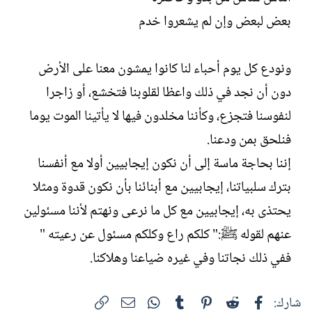
بعض لبعض وإن لم يشعروا خدم
ونودع كل يوم أحباء لنا كانوا يمشون معنا على الأرض
دون أن نجد في ذلك واعظا لقلوبنا فتخشع، أو زاجرا
لنفوسنا فتجزع، وكأننا مخلدون فيها لا يأتينا الموت يوما
فنلحق بمن ودعنا.
إننا بحاجة ماسة إلى أن نكون إيجابيين أولا مع أنفسنا
بترك سلبياتنا، إيجابيين مع أبنائنا بأن نكون قدوة ومثلا
يحتذى به، إيجابيين مع كل ما نرعى ونهتم لأننا مسئولين
عنهم لقوله ﷺ:" كلكم راع وكلكم مسئول عن رعيته "
ففي ذلك نجاتنا وفي غيره ضياعنا وهلاكنا.
فيسبوك
Reddit
Pinterest
Tumblr
WhatsApp
الرابط
البريد الإلكتروني
شارك: