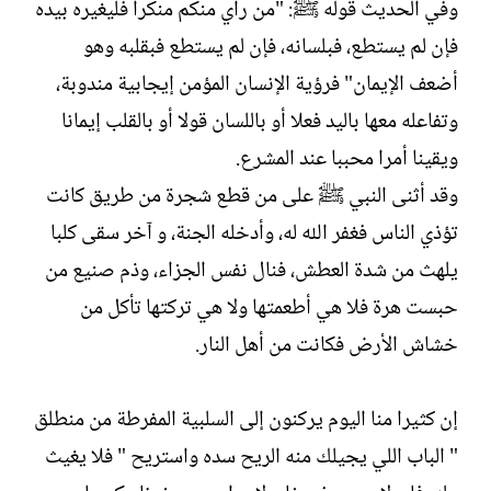
وفي الحديث قوله ﷺ: "من رأي منكم منكرا فليغيره بيده
فإن لم يستطع، فبلسانه، فإن لم يستطع فبقلبه وهو
أضعف الإيمان" فرؤية الإنسان المؤمن إيجابية مندوبة،
وتفاعله معها باليد فعلا أو باللسان قولا أو بالقلب إيمانا
ويقينا أمرا محببا عند المشرع.
وقد أثنى النبي ﷺ على من قطع شجرة من طريق كانت
تؤذي الناس فغفر الله له، وأدخله الجنة، و آخر سقى كلبا
يلهث من شدة العطش، فنال نفس الجزاء، وذم صنيع من
حبست هرة فلا هي أطعمتها ولا هي تركتها تأكل من
خشاش الأرض فكانت من أهل النار.
إن كثيرا منا اليوم يركنون إلى السلبية المفرطة من منطلق
" الباب اللي يجيلك منه الريح سده واستريح " فلا يغيث