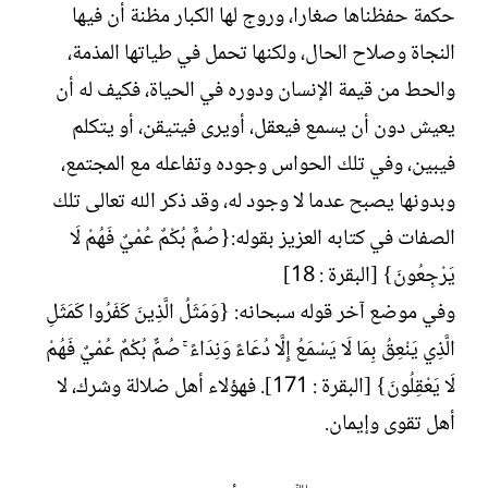
حكمة حفظناها صغارا، وروج لها الكبار مظنة أن فيها
ت
خ
ب
ا
النجاة وصلاح الحال، ولكنها تحمل في طياتها المذمة،
ل
والحط من قيمة الإنسان ودوره في الحياة، فكيف له أن
إ
ن
يعيش دون أن يسمع فيعقل، أويرى فيتيقن، أو يتكلم
ش
فيبين، وفي تلك الحواس وجوده وتفاعله مع المجتمع،
ا
ء
وبدونها يصبح عدما لا وجود له، وقد ذكر الله تعالى تلك
الصفات في كتابه العزيز بقوله:{صُمٌّ بُكْمٌ عُمْيٌ فَهُمْ لَا
يَرْجِعُونَ} [البقرة : 18]
وفي موضع آخر قوله سبحانه: {وَمَثَلُ الَّذِينَ كَفَرُوا كَمَثَلِ
الَّذِي يَنْعِقُ بِمَا لَا يَسْمَعُ إِلَّا دُعَاءً وَنِدَاءً ۚ صُمٌّ بُكْمٌ عُمْيٌ فَهُمْ
لَا يَعْقِلُونَ} [البقرة : 171]. فهؤلاء أهل ضلالة وشرك، لا
أهل تقوى وإيمان.