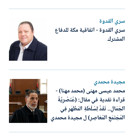
سري القدوة
سري القدوة - اتفاقية مكة للدفاع
المشترك
مجيدة محمدي
محمد عيسى مهنى (محمد مهنا) -
قراءة نقدية في مقال: (عُنْصُرِيَّةُ
الجَمَالِ.. نَقْدٌ لِسُلْطَةِ المَظْهَرِ فِي
المُجْتَمَعِ المُعَاصِرِ) ل مجيدة محمدي