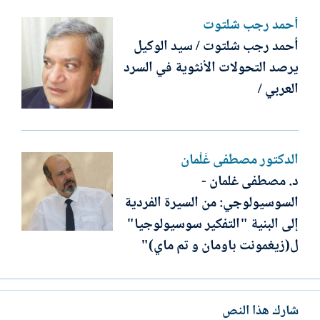
أحمد رجب شلتوت
أحمد رجب شلتوت / سيد الوكيل
يرصد التحولات الأنثوية في السرد
العربي /
الدكتور مصطفى غَلْمان
د. مصطفى غلمان -
السوسيولوجي: من السيرة الفردية
إلى البنية "التفكير سوسيولوجيا"
ل(زيغمونت باومان و تم ماي)"
شارك هذا النص