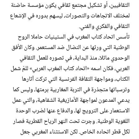
الثقافيين، أو تشكيل مجتمع ثقافي يكون مؤسسة حاضنة
لمختلف الاتجاهات والتصورات، ليسهم بدوره في الإشعاع
الثقافي والفكري والفني.
تأسس اتحاد كتاب المغرب في الستينيات حاملا الروح
الوطنية التي ورثها عن النضال ضد المستعمر. وكان الأفق
الوحدوي ماثلا، منذ البداية، في تصوره للعمل الثقافي
العربي، فكان اسمه «اتحاد كتاب المغرب العربي» للمّ شمل
الكتاب، ومواجهة الثقافة الفرنسية التي تركت آثارها
وترسباتها متجذرة في التربة المغاربية برمتها، وليس كما
يدعي المدعون لمواجهة الأمازيغية الشفاهية، والتي عمل
الاستعمار على الترويج لها، والدفاع عنها لضرب الوحدة
اللغوية الوطنية. وجرت تحت النهر الرياح القطرية فصار
لكل قطر اتحاده الخاص. لكن الاستثناء المغربي جعل