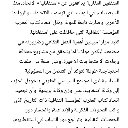
المثقفين المغاربة يدافعون عن «استقلالية» الاتحاد، منذ
السبعينيات، في الوقت الذي ترسمت الاتحادات والروابط
الأخرى، وصارت تابعة للدولة. وظل اتحاد كتاب المغرب
المؤسسة الثقافية التي حافظت على استقلالها.
كتبنا مرارا مبينين أهمية العمل الثقافي وضرورته في
مجتمعنا ليكون موازيا لما يتحقق من مشاريع عملاقة.
وجاءت الاحتجاجات الأخيرة، وهي حلقة من حلقات
احتجاجية طويلة لتؤكد أن التنصل من المسؤولية
السياسية لدى المجتمع السياسي المغربي بتحويل الحزب
إلى وكالة انتخابية، على وزن وكالة بريدية، وأن تجميد
اتحاد كتاب المغرب المؤسسة الثقافية ذات التاريخ الذي
واكب التحولات الفكرية والإبداعية، وانحسار دور
الجمعيات الثقافية، وتراجع دور الشباب في استقطابهم،