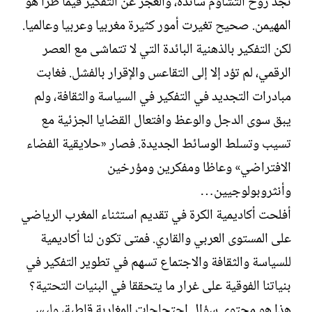
نجد روح التشاؤم سائدة، والعجز عن التفكير فيما طرأ هو
المهيمن. صحيح تغيرت أمور كثيرة مغربيا وعربيا وعالميا.
لكن التفكير بالذهنية البائدة التي لا تتماشى مع العصر
الرقمي، لم تؤد إلا إلى التقاعس والإقرار بالفشل. فغابت
مبادرات التجديد في التفكير في السياسة والثقافة، ولم
يبق سوى الدجل والوعظ وافتعال القضايا الجزئية مع
تسيب وتسلط الوسائط الجديدة. فصار «حلايقية الفضاء
الافتراضي» وعاظا ومفكرين ومؤرخين
وأنثروبولوجيين…
أفلحت أكاديمية الكرة في تقديم استثناء المغرب الرياضي
على المستوى العربي والقاري. فمتى تكون لنا أكاديمية
للسياسة والثقافة والاجتماع تسهم في تطوير التفكير في
بنياتنا الفوقية على غرار ما يتحققا في البنيات التحتية؟
هذا هو محتوى سؤال احتجاجات المغاربة قاطبة، وليس