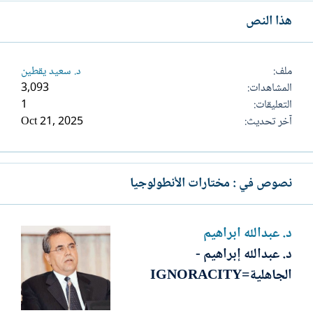
هذا النص
ملف
د. سعيد يقطين
المشاهدات
3,093
التعليقات
1
آخر تحديث
Oct 21, 2025
نصوص في : مختارات الأنطولوجيا
د. عبدالله ابراهيم
د. عبدالله إبراهيم -
الجاهلية=IGNORACITY