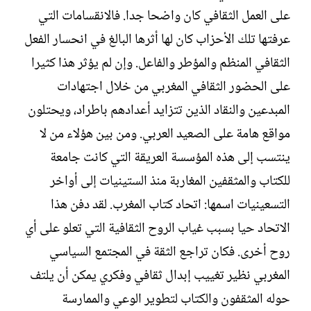
ل
على العمل الثقافي كان واضحا جدا. فالانقسامات التي
إ
ن
عرفتها تلك الأحزاب كان لها أثرها البالغ في انحسار الفعل
ش
الثقافي المنظم والمؤطر والفاعل. وإن لم يؤثر هذا كثيرا
ا
ء
على الحضور الثقافي المغربي من خلال اجتهادات
المبدعين والنقاد الذين تتزايد أعدادهم باطراد، ويحتلون
مواقع هامة على الصعيد العربي. ومن بين هؤلاء من لا
ينتسب إلى هذه المؤسسة العريقة التي كانت جامعة
للكتاب والمثقفين المغاربة منذ الستينيات إلى أواخر
التسعينيات اسمها: اتحاد كتاب المغرب. لقد دفن هذا
الاتحاد حيا بسبب غياب الروح الثقافية التي تعلو على أي
روح أخرى. فكان تراجع الثقة في المجتمع السياسي
المغربي نظير تغييب إبدال ثقافي وفكري يمكن أن يلتف
حوله المثقفون والكتاب لتطوير الوعي والممارسة