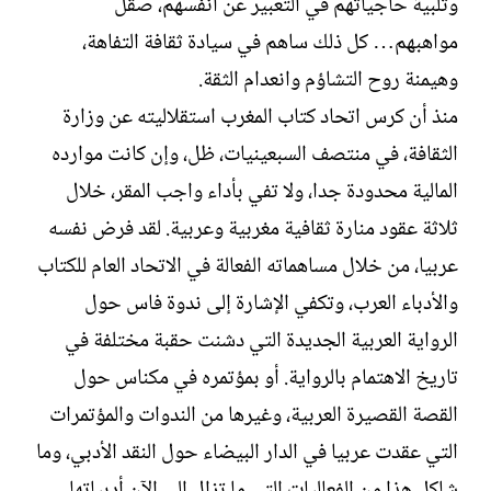
وتلبية حاجياتهم في التعبير عن أنفسهم، صقل
مواهبهم… كل ذلك ساهم في سيادة ثقافة التفاهة،
وهيمنة روح التشاؤم وانعدام الثقة.
منذ أن كرس اتحاد كتاب المغرب استقلاليته عن وزارة
الثقافة، في منتصف السبعينيات، ظل، وإن كانت موارده
المالية محدودة جدا، ولا تفي بأداء واجب المقر، خلال
ثلاثة عقود منارة ثقافية مغربية وعربية. لقد فرض نفسه
عربيا، من خلال مساهماته الفعالة في الاتحاد العام للكتاب
والأدباء العرب، وتكفي الإشارة إلى ندوة فاس حول
الرواية العربية الجديدة التي دشنت حقبة مختلفة في
تاريخ الاهتمام بالرواية. أو بمؤتمره في مكناس حول
القصة القصيرة العربية، وغيرها من الندوات والمؤتمرات
التي عقدت عربيا في الدار البيضاء حول النقد الأدبي، وما
شاكل هذا من الفعاليات التي ما تزال إلى الآن أدبياتها