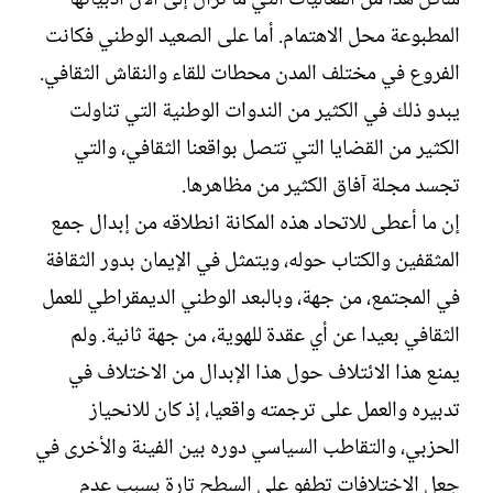
المطبوعة محل الاهتمام. أما على الصعيد الوطني فكانت
الفروع في مختلف المدن محطات للقاء والنقاش الثقافي.
يبدو ذلك في الكثير من الندوات الوطنية التي تناولت
الكثير من القضايا التي تتصل بواقعنا الثقافي، والتي
تجسد مجلة آفاق الكثير من مظاهرها.
إن ما أعطى للاتحاد هذه المكانة انطلاقه من إبدال جمع
المثقفين والكتاب حوله، ويتمثل في الإيمان بدور الثقافة
في المجتمع، من جهة، وبالبعد الوطني الديمقراطي للعمل
الثقافي بعيدا عن أي عقدة للهوية، من جهة ثانية. ولم
يمنع هذا الائتلاف حول هذا الإبدال من الاختلاف في
تدبيره والعمل على ترجمته واقعيا، إذ كان للانحياز
الحزبي، والتقاطب السياسي دوره بين الفينة والأخرى في
جعل الاختلافات تطفو على السطح تارة بسبب عدم