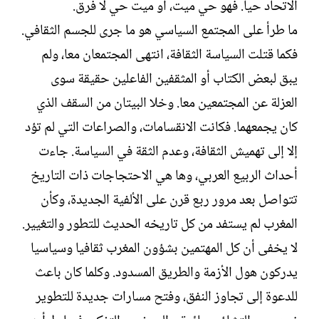
الاتحاد حيا. فهو حي ميت، أو ميت حي لا فرق.
ما طرأ على المجتمع السياسي هو ما جرى للجسم الثقافي.
فكما قتلت السياسة الثقافة، انتهى المجتمعان معا، ولم
يبق لبعض الكتاب أو المثقفين الفاعلين حقيقة سوى
العزلة عن المجتمعين معا. وخلا البيتان من السقف الذي
كان يجمعهما. فكانت الانقسامات، والصراعات التي لم تؤد
إلا إلى تهميش الثقافة، وعدم الثقة في السياسة. جاءت
أحداث الربيع العربي، وها هي الاحتجاجات ذات التاريخ
تتواصل بعد مرور ربع قرن على الألفية الجديدة، وكأن
المغرب لم يستفد من كل تاريخه الحديث للتطور والتغيير.
لا يخفى أن كل المهتمين بشؤون المغرب ثقافيا وسياسيا
يدركون هول الأزمة والطريق المسدود. وكلما كان باعث
للدعوة إلى تجاوز النفق، وفتح مسارات جديدة للتطوير