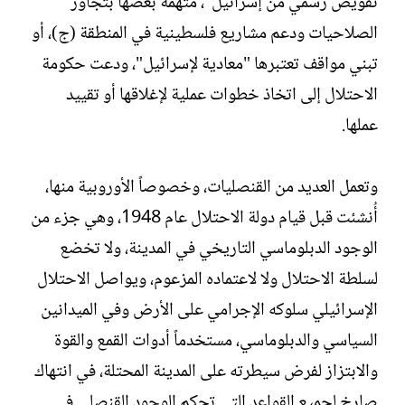
تفويض رسمي من إسرائيل"، متهمةً بعضها بتجاوز
الصلاحيات ودعم مشاريع فلسطينية في المنطقة (ج)، أو
تبني مواقف تعتبرها "معادية لإسرائيل"، ودعت حكومة
الاحتلال إلى اتخاذ خطوات عملية لإغلاقها أو تقييد
عملها.
وتعمل العديد من القنصليات، وخصوصاً الأوروبية منها،
أُنشئت قبل قيام دولة الاحتلال عام 1948، وهي جزء من
الوجود الدبلوماسي التاريخي في المدينة، ولا تخضع
لسلطة الاحتلال ولا لاعتماده المزعوم، ويواصل الاحتلال
الإسرائيلي سلوكه الإجرامي على الأرض وفي الميدانين
السياسي والدبلوماسي، مستخدماً أدوات القمع والقوة
والابتزاز لفرض سيطرته على المدينة المحتلة، في انتهاك
صارخ لجميع القواعد التي تحكم الوجود القنصلي في