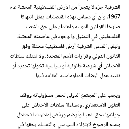
الشرقية جزء لا يتجزأ من الأرض الفلسطينية المحتلة عام
1967، وأن أي مساس بهذه القنصليات يمثل انتهاكا
صارخا للقوانين الدولية واعتداء على حق الشعب
الفلسطيني في التمثيل والوجود في عاصمته المحتلة،
وتبقى القدس الشرقية أرض فلسطينية محتلة وفق
القانون الدولي وقرارات الأمم المتحدة، ولا تمتلك سلطات
الاحتلال أي شرعية قانونية أو سياسية تخولها تحديد أو
تقييد عمل البعثات الدبلوماسية المقامة فيها .
ويجب على المجتمع الدولي تحمل مسؤولياته ووقف
التغول الاستعماري، ومساءلة سلطات الاحتلال على
جرائمها بحق شعبنا وأرضه، ورفض إملاءات الاحتلال
وعدم الرضوخ لابتزازه السياسي، والتمسك بحقها في