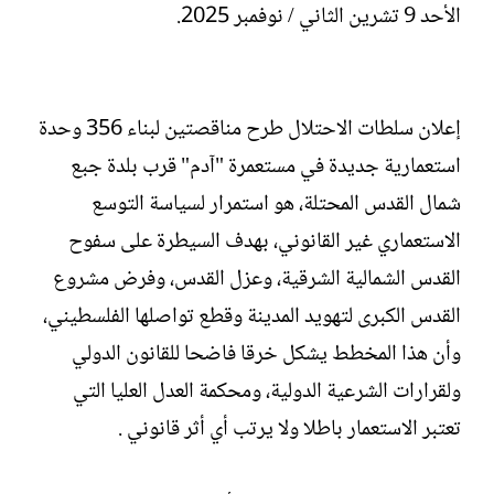
الأحد 9 تشرين الثاني / نوفمبر 2025.
ت
خ
ب
ا
ل
إ
ن
إعلان سلطات الاحتلال طرح مناقصتين لبناء 356 وحدة
ش
استعمارية جديدة في مستعمرة "آدم" قرب بلدة جبع
ا
ء
شمال القدس المحتلة، هو استمرار لسياسة التوسع
الاستعماري غير القانوني، بهدف السيطرة على سفوح
القدس الشمالية الشرقية، وعزل القدس، وفرض مشروع
القدس الكبرى لتهويد المدينة وقطع تواصلها الفلسطيني،
وأن هذا المخطط يشكل خرقا فاضحا للقانون الدولي
ولقرارات الشرعية الدولية، ومحكمة العدل العليا التي
تعتبر الاستعمار باطلا ولا يرتب أي أثر قانوني .