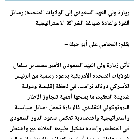
ل
ا
ك
ر
زيارة ولي العهد السعودي إلى الولايات المتحدة: رسائل
ا
ي
القوة وإعادة صياغة الشراكة الاستراتيجية
ت
خ
ب
ا
ل
بقلم: المحامي علي أبو حبلة –
إ
ن
ش
تأتي زيارة ولي العهد السعودي الأمير محمد بن سلمان
ا
ء
للولايات المتحدة الأمريكية بدعوة رسمية من الرئيس
الأميركي دونالد ترامب، في لحظة إقليمية ودولية
شديدة التعقيد، ما يمنحها أهمية تتجاوز الإطار
البروتوكولي التقليدي. فالزيارة تحمل رسائل سياسية
واستراتيجية واقتصادية تعكس صعود الدور السعودي
في المنطقة، وإعادة تشكيل طبيعة العلاقة مع واشنطن