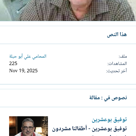
هذا النص
ملف
المحامي علي أبو حبلة
المشاهدات
225
آخر تحديث
Nov 19, 2025
نصوص في : مقالة
توفيق بوعشرين
توفيق بوعشرين - أطفالنا مشردون