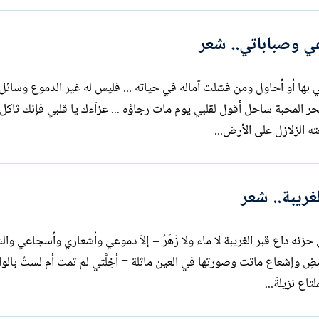
 وصباباتي.. شعر
اتي بها أو أحاول ومن فشلت آماله في حياته ... فليس له غير الدموع وسائل
يا بحر المحبة ساحل أقول لقلبي يوم مات رجاؤه ... عزاَءك يا قلبي فإنك ثاكل
ته الزلازل على الأرض...
غريبة.. شعر
ن حزنه داع قبر الغريبة لا ماء ولا زَهَرُ = إلاّ دموعي وأشعاري وأسجاعي وا
ضٍ وإشعاع ماتت وصورتها في العين ماثلة = أخِلَّتي لم تمت أم لستُ بالوا
تاع نزيلةَ...