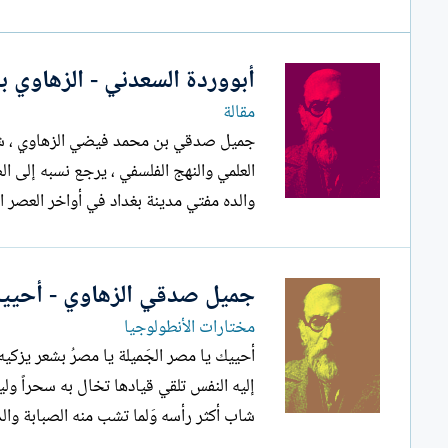
ل
إ
ن
أبووردة السعدني - الزهاوي ب
ش
ا
مقالة
ء
والده مفتي مدينة بغداد في أواخر العصر العثماني ، يملك مكت
جميل صدقي الزهاوي - أحييك 
مختارات الأنطولوجيا
أحييك يا مصر الجَميلة يا مصرُ بشعر يزكي
إليه النفس تلقي قيادها تخال به سحراً ولي
شاب أكثر رأسه وَلما تشب منه الصبابة والذك