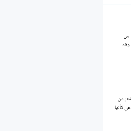
 من
 وقد
لشعر من
عي كأنها