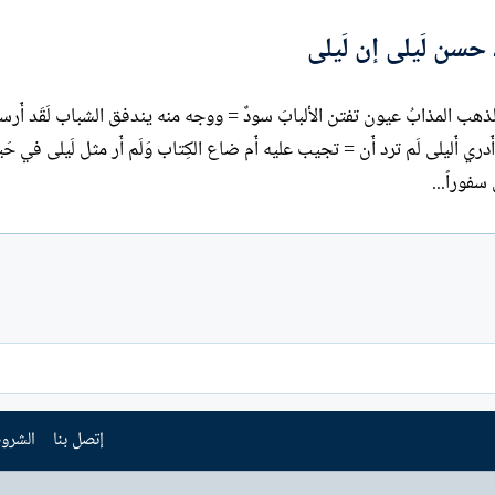
حسن لَيلى إن لَيلى
لذهب المذابُ عيون تفتن الألبابَ سودٌ = ووجه منه يندفق الشباب لَقَد أَرس
أَدري أَليلى لَم ترد أَن = تجيب عليه أَم ضاع الكِتاب وَلَم أَر مثل لَيلى في حَ
سفوراً...
إتصل بنا
الشروط