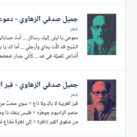
جميل صدقي الزهاوي - دموعي
شعر
دموعيَ يا ليلىَ إليك رسائل ... أبثّ صباب
السَّبْح قد كلًّت يداي وأرجلي ... أما لك 
أَتداعى للمنيَّة في غد ... كأني جدار ضعضع
جميل صدقي الزهاوي - قبر ال
شعر
قبرَ الغريبة لا باكٍ ولا ناع = سوى محبٍّ م
عنصر الراديوم جوهرُه = فليس ينفكّ ذا وم
من شقوق القبر ناظرة = إليّ نظرةً مُلتاعٍ لمل