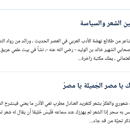
ا
ت
ب
ين الشعر والسياسة
جميل صدقي بن محمد فيضي الزهاوي ، شاعر من طلائع نهضة الأدب العربي في العصر الحديث ، ورا
بة زاخرة...
يا مصر الجَميلة يا مصرُ
ه شعوريَ والفكرُ بشعر كتغريد العنادل مطربٍ تعي الأذن ما يعني فينشرح ا
س به سحر إذا الشعر لم يهززك عند سماعه فَلَيسَ خَليقا أن يقال له شعر تح
ر تحيَّة من قد جاء...