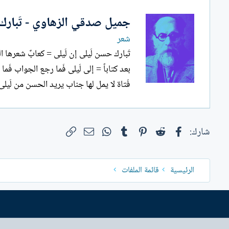
جميل صدقي الزهاوي - تَبارك 
شعر
تَبارك حسن لَيلى إن لَيلى = كعابٌ شعرها ا
بعد كتاباً = إلى لَيلى فَما رجع الجواب فَما 
فَتاة لا يمل لها جناب يريد الحسن من لَيلى 
فيسبوك
Reddit
Pinterest
Tumblr
WhatsApp
الرابط
البريد الإلكتروني
شارك:
الرئيسية
قائمة الملفات