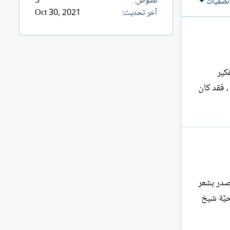
نصوص
5
تصفيات
آخر تحديث
Oct 30, 2021
ئد من رواد التفكير
العلمي والنهج الفلسفي ، يرجع نسبه إلى الصحابي الشهير خالد بن الوليد - رضي الله عنه -، نشأ في بيت علمي عريق ، فقد كان
لصدر بشعر
يَّة شيخ