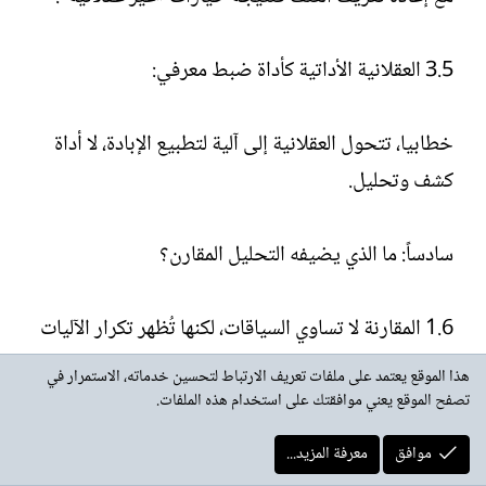
3.5 العقلانية الأداتية كأداة ضبط معرفي:
خطابيا، تتحول العقلانية إلى آلية لتطبيع الإبادة، لا أداة
كشف وتحليل.
سادساً: ما الذي يضيفه التحليل المقارن؟
1.6 المقارنة لا تساوي السياقات، لكنها تُظهر تكرار الآليات
الخطابية عبر الاستعمار الاستيطاني بشقيه الاستغلالي
هذا الموقع يعتمد على ملفات تعريف الارتباط لتحسين خدماته، الاستمرار في
والإحلالي.
تصفح الموقع يعني موافقتك على استخدام هذه الملفات.
موافق
معرفة المزيد...
2.6 العقلانية الأداتية التي تُحلل الحدث الفلسطيني