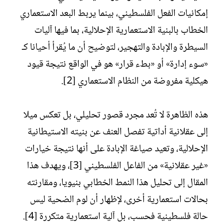
إمكانيات الفعل الفلسطيني، بينما يربط البعد الاستعماري
الخطاب بالبنية الاستعمارية الإحلالية، بما فيها آليات
السيطرة والإبادة والتهجير، لتوضيح أن ما يُقرأ أحيانا كـ
«سوء إدارة» أو «بطء قرار» هو في الواقع نتيجة قيود
هيكلية مفروضة من النظام الاستعماري [2].
هذه الظاهرة لا تُعد مجرد قصور تحليلي، بل تعكس ميلا
إلى عقلانية أداتية تفصل العنف عن بنيته الاستيطانية
الإحلالية، وتعيد صياغة الإبادة على أنها نتيجة خيارات
«غير عقلانية» من الفاعل الفلسطيني [3]، ويهدف هذا
المقال إلى تحليل هذا النمط الخطابي بنيويا، ومقارنته
بحالات استعمارية أخرى، لإظهار أن لوم الضحية ليس
حالة فلسطينية فحسب، بل آلية استعمارية متكررة [4].