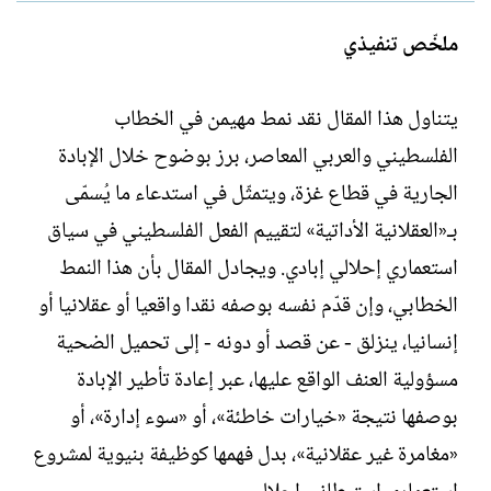
ل
ا
ك
ر
ملخّص تنفيذي
ا
ي
ت
خ
ب
ا
يتناول هذا المقال نقد نمط مهيمن في الخطاب
ل
الفلسطيني والعربي المعاصر، برز بوضوح خلال الإبادة
إ
ن
الجارية في قطاع غزة، ويتمثّل في استدعاء ما يُسمّى
ش
بـ«العقلانية الأداتية» لتقييم الفعل الفلسطيني في سياق
ا
ء
استعماري إحلالي إبادي. ويجادل المقال بأن هذا النمط
الخطابي، وإن قدّم نفسه بوصفه نقدا واقعيا أو عقلانيا أو
إنسانيا، ينزلق - عن قصد أو دونه - إلى تحميل الضحية
مسؤولية العنف الواقع عليها، عبر إعادة تأطير الإبادة
بوصفها نتيجة «خيارات خاطئة»، أو «سوء إدارة»، أو
«مغامرة غير عقلانية»، بدل فهمها كوظيفة بنيوية لمشروع