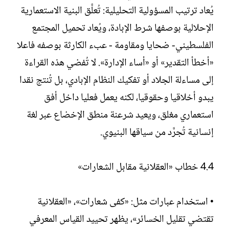
يُعاد ترتيب المسؤولية التحليلية: تُعلَّق البنية الاستعمارية
الإحلالية بوصفها شرط الإبادة، ويُعاد تحميل المجتمع
الفلسطيني- ضحايا ومقاومة - عبء الكارثة بوصفه فاعلا
«أخطأ التقدير» أو «أساء الإدارة». لا تُفضي هذه القراءة
إلى مساءلة الجلاد أو تفكيك النظام الإبادي، بل تُنتج نقدا
يبدو أخلاقيا وحقوقيا، لكنه يعمل فعليا داخل أفق
استعماري مغلق، ويعيد شرعنة منطق الإخضاع عبر لغة
إنسانية تُجرَّد من سياقها البنيوي.
4.4 خطاب «العقلانية مقابل الشعارات»
• استخدام عبارات مثل: «كفى شعارات»، «العقلانية
تقتضي تقليل الخسائر»، يظهر تحييد القياس المعرفي