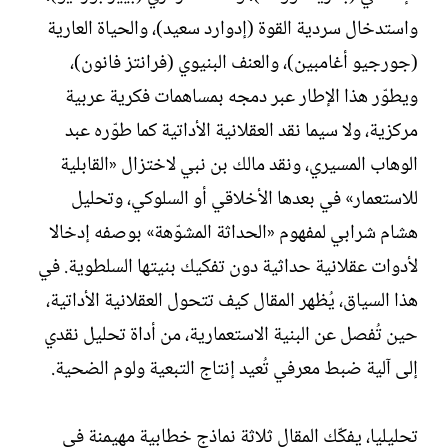
واستدخال سردية القوة (إدوارد سعيد)، والحياة العارية
(جورجيو أغامبين)، والعنف البنيوي (فرانتز فانون)،
ويطوّر هذا الإطار عبر دمجه بمساهمات فكرية عربية
مركزية، ولا سيما نقد العقلانية الأداتية كما طوّره عبد
الوهاب المسيري، ونقد مالك بن نبي لاختزال «القابلية
للاستعمار» في بعدها الأخلاقي أو السلوكي، وتحليل
هشام شرابي لمفهوم «الحداثة المشوّهة» بوصفه إدخالا
لأدوات عقلانية حداثية دون تفكيك بنيتها السلطوية. في
هذا السياق، يُظهر المقال كيف تتحول العقلانية الأداتية،
حين تُفصل عن البنية الاستعمارية، من أداة تحليل نقدي
إلى آلية ضبط معرفي تُعيد إنتاج التبعية ولوم الضحية.
تحليليا، يفكّك المقال ثلاثة نماذج خطابية مهيمنة في