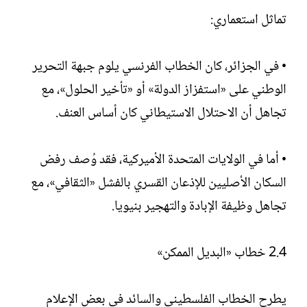
تماثل استعماري:
• في الجزائر، كان الخطاب الفرنسي يلوم جبهة التحرير
الوطني على «استفزاز الدولة» أو «تأخير الحلول»، مع
تجاهل أن الاحتلال الاستيطاني كان أساس العنف.
• أما في الولايات المتحدة الأميركية، فقد وُصف رفض
السكان الأصليين للإذعان القسري بالفشل «الثقافي»، مع
تجاهل وظيفة الإبادة والتهجير بنيويا.
2.4 خطاب «البديل الممكن»
يطرح الخطاب الفلسطيني والسائد في بعض الإعلام