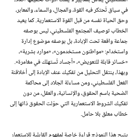
في سياق تُحتكر فيه القوة، والمجال، والسماء، والمعابر،
وحق الحياة نفسه من قبل القوة الاستعمارية. كما يعيد
الخطاب توصيف المجتمع الفلسطيني، ليس بوصفه
جماعة واقعة تحت الإبادة، بل بوصفه موضوع إدارة
واستخدام: «مواطنون مستخدمون»، «موارد بشرية»،
«خسائر قابلة للتعويض»، «أجساد تُستهلك في مغامرة».
وبهذا، ينتقل التحليل من تفكيك عنف الإبادة إلى أخلاقنة
الفعل الفلسطيني، ومن مساءلة الجلاد إلى محاكمة
الضحية باسم الحقوق، والإنسانية، والعقل، من دون
تفكيك الشروط الاستعمارية التي حوّلت الحقوق ذاتها إلى
خطاب معلق بلا حامل.
يتيح هذا النموذج قراءة خاصة لمفهوم القابلية للاستعمار