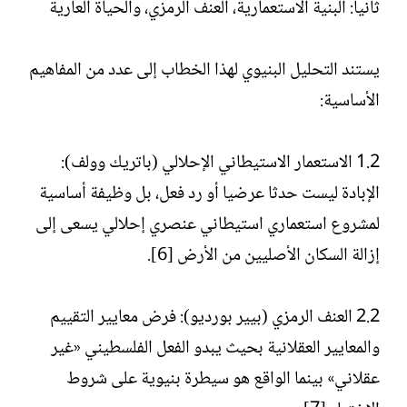
ثانيا: البنية الاستعمارية، العنف الرمزي، والحياة العارية
يستند التحليل البنيوي لهذا الخطاب إلى عدد من المفاهيم
الأساسية:
1.2 الاستعمار الاستيطاني الإحلالي (باتريك وولف):
الإبادة ليست حدثا عرضيا أو رد فعل، بل وظيفة أساسية
لمشروع استعماري استيطاني عنصري إحلالي يسعى إلى
إزالة السكان الأصليين من الأرض [6].
2.2 العنف الرمزي (بيير بورديو): فرض معايير التقييم
والمعايير العقلانية بحيث يبدو الفعل الفلسطيني «غير
عقلاني» بينما الواقع هو سيطرة بنيوية على شروط