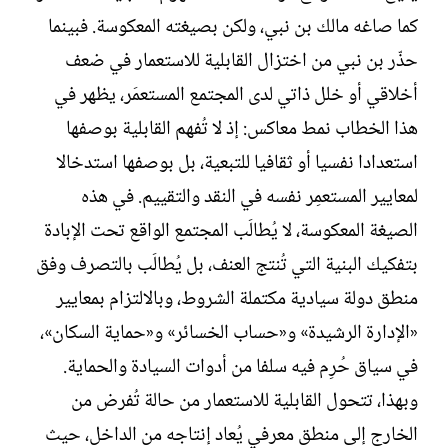
كما صاغه مالك بن نبي، ولكن بصيغته المعكوسة. فبينما
حذّر بن نبي من اختزال القابلية للاستعمار في ضعف
أخلاقي أو خلل ذاتي لدى المجتمع المستعمَر، يظهر في
هذا الخطاب نمط معاكس: إذ لا تُفهم القابلية بوصفها
استعدادا نفسيا أو ثقافيا للتبعية، بل بوصفها استدخالا
لمعايير المستعمِر نفسه في النقد والتقييم. في هذه
الصيغة المعكوسة، لا يُطالَب المجتمع الواقع تحت الإبادة
بتفكيك البنية التي تُنتج العنف، بل يُطالَب بالتصرف وفق
منطق دولة سيادية مكتملة الشروط، وبالالتزام بمعايير
«الإدارة الرشيدة» و«حساب الخسائر» و«حماية السكان»،
في سياق حُرِم فيه سلفا من أدوات السيادة والحماية.
وبهذا، تتحول القابلية للاستعمار من حالة تُفرض من
الخارج إلى منطق معرفي يُعاد إنتاجه من الداخل، حيث