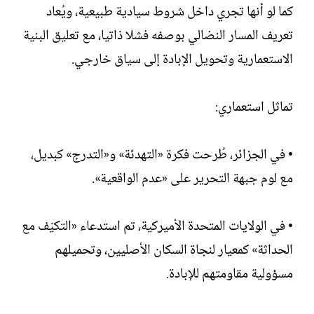
كما لو أنها تجري داخل شروط سيادية طبيعية، ويُعاد
تعريف المسار النضالي بوصفه فشلا ذاتيا، مع تعليق البنية
الاستعمارية وتحويل الإبادة إلى سياق خارجي.
تماثل استعماري:
• في الجزائر، طُرحت فكرة «التهدئة» و«التدرج» كبديل،
مع لوم جبهة التحرير على «عدم الواقعية».
• في الولايات المتحدة الأميركية، تم استدعاء «التكيّف مع
الحداثة» كمعيار لنجاة السكان الأصليين، وتحميلهم
مسؤولية مقاومتهم للإبادة.