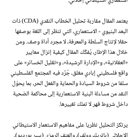
استعماري استيطاني إحلالي.
يعتمد المقال مقاربة تحليل الخطاب النقدي (CDA) ذات
البعد البنيوي - الاستعماري، التي تنظر إلى اللغة بوصفها
حقلا لإنتاج السلطة والمعرفة، لا مجرد أداة وصف. ومن
خلال هذا الإطار، يُفكّك المقال كيفية إنزال معايير
«العقلانية»، و«الإدارة الرشيدة»، و«تقليل الخسائر» على
واقع فلسطيني إبادي مغلق، جُرِّد فيه المجتمع الفلسطيني
سلفا من شروط السيادة والحماية والفعل الحر، بما يحوّل
النقد من مساءلة البنية الاستعمارية إلى محاكمة الضحية
داخل شروط قهر لا تملك تغييرها.
يرتكز التحليل نظريا على مفاهيم الاستعمار الاستيطاني
الإحلالي (باتريك وولف)، والعنف الرمزي (بيير بورديو)،