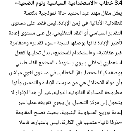
4 خطاب «الاستخدامية السياسية ولوم الضحية»
.
3
يمثّل مقال مهند عبد الحميد حالة نموذجية مكتملة
للعقلانية الأداتية في زمن الإبادة، ليس فقط على مستوى
التقدير السياسي أو النقد التنظيمي، بل على مستوى إعادة
تأطير الإبادة ذاتها بوصفها نتيجة «سوء تقدير» و«مغامرة
غير عقلانية» و«استخدام للمجتمع»، بدل تحليلها كفعل
استعماري إحلالي بنيوي يستهدف المجتمع الفلسطيني
بوصفه كيانا جمعيا. يقرّ الخطاب، في مستوى لغوي مباشر،
بأن دولة الاحتلال هي من مارست الإبادة والتدمير، وأنها
مطروحة للمساءلة القانونية الدولية، غير أن هذا الإقرار لا
يتحول إلى مركز التحليل، بل يجري تفريغه عمليا عبر
إعادة توزيع المسؤولية البنيوية، بحيث تصبح المقاومة
«طرفا ثانيا» متسببا في الكارثة، ليس باعتبارها فاعلا