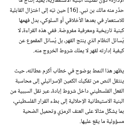
الإدارة» دون تفكيك البنية الاستعمارية، يعيد إنتاج ما
حذّر منه مالك بن نبي. [16] حين نبّه إلى اختزال القابلية
للاستعمار في بعدها الأخلاقي أو السلوكي، بدل فهمها
كبنية تاريخية ومعرفية مفروضة. ففي هذه القراءة، لا
يُسائل النظام الذي ينتج القهر، بل يُسائل المقموع عن
كيفية إدارته لقهر لا يملك شروط الخروج منه.
يظهر هذا النمط بوضوح في خطاب أكرم عطالله، حيث
ينتقل النص من تفكيك الكمين الإسرائيلي إلى محاسبة
الفعل الفلسطيني داخل شروط إبادة، عبر نقل السببية من
البنية الاستيطانية الإحلالية إلى بطء القرار الفلسطيني،
بما يشكّل مثالا على العنف الرمزي وتحميل الضحية
مسؤولية ما يقع عليها.