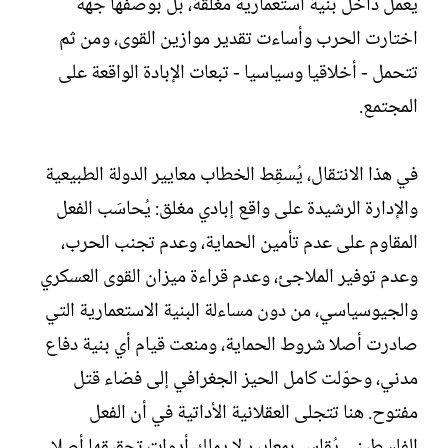
يعمل داخل بنية استعمارية مغلقة، بل بوصفها جهة
اختارت الحرب وأساءت تقدير موازين القوى، ومن ثم
تتحمل - أخلاقيا وسياسيا - تبعات الإبادة الواقعة على
المجتمع.
في هذا الانتقال، يُسقِط الخطاب معايير الدولة الطبيعية
والإدارة الرشيدة على واقع إبادي مغلق: يُحاسَب الفعل
المقاوم على عدم تأمين الحماية، وعدم تجنب الحرب،
وعدم توفير الملاجئ، وعدم قراءة ميزان القوى العسكري
والجيوسياسي، من دون مساءلة البنية الاستعمارية التي
صادرت أصلا شروط الحماية، ومنعت قيام أي بنية دفاع
مدني، وحوّلت كامل الحيز الجغرافي إلى فضاء قتل
مفتوح. هنا تتجلى العقلانية الأداتية في أن الفعل
الفلسطيني يُقاس بمعايير لا يملك أدوات تحقيقها أصلا،