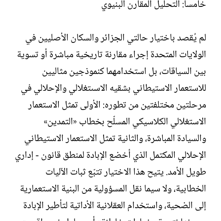
خامساً: التحليل المقارن البنيوي
لم يُقصد باختيار حالتي الجزائر والسكان الأصليين في
الولايات المتحدة إجراء مقارنة تاريخية مباشرة أو تسوية
بين السياقات، بل استخدامهما كنموذجين مثاليين
للاستعمار الاستيطاني بشقيه الاسىتغلالي والإحلالي في
مرحلتين مختلفتين من تطوره: الأولى تمثل الاستعمار
الاستغلالي الكلاسيكي المسلّح بخطاب «التمدين»
والسيادة المباشرة، والثانية تمثل الاستعمار الاستيطاني
الإحلالي المكتمل الذي أخضع الإبادة لمنطق قانون - إداري
طويل الأمد. يتيح هذا الاختيار تتبّع ثبات الآليات
الخطابية، ولا سيما نقل المسؤولية من البنية الاستعمارية
إلى الضحية، واستخدام العقلانية الأداتية لتأطير الإبادة