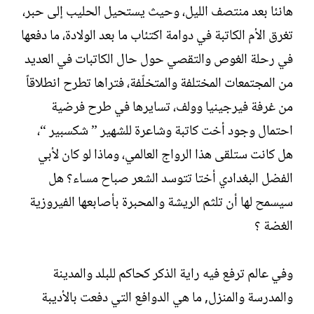
هانئا بعد منتصف الليل، وحيث يستحيل الحليب إلى حبر،
تغرق الأم الكاتبة في دوامة اكتئاب ما بعد الولادة، ما دفعها
في رحلة الغوص والتقصي حول حال الكاتبات في العديد
من المجتمعات المختلفة والمتخلّفة، فتراها تطرح انطلاقاً
من غرفة فيرجينيا وولف، تسايرها في طرح فرضية
احتمال وجود أخت كاتبة وشاعرة للشهير ” شكسبير “،
هل كانت ستلقى هذا الرواج العالمي، وماذا لو كان لأبي
الفضل البغدادي أختا تتوسد الشعر صباح مساء؟ هل
سيسمح لها أن تلثم الريشة والمحبرة بأصابعها الفيروزية
الغضة ؟
وفي عالم ترفع فيه راية الذكر كحاكم للبلد والمدينة
والمدرسة والمنزل, ما هي الدوافع التي دفعت بالأديبة