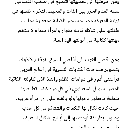
ومن أمومتها إلى عصبيتها لتضيع في صخب انفصامي
سببه المد والجزر بين الذات والمحيط, لتخرج نفسها في
نهاية المعركة مضرّجة بحبر الكتابة ومعطرة بحليب
طفلتها على شاكلة كاتبة مغوار وامرأة مقدام لا تنتقص
مهنتها ككاتبة من أنوثتها قيد أنملة.
ومن أقصى الغرب إلى أقاصي الشرق أتوقف, لأطوف
بتصوير مساحات الكتابات النسوية في العالم العربي،
فرأيتني أدور في دوامات الظلم والنبذ الذي تناولته الكاتبة
المصرية نوال السعداوي، في كل مرة كانت تطأ فيها
منطقة محظور دخولها ولو بالقلم على أي امرأة عربية،
حيث كانت تكال لها اللكمات والشتائم من كل حدب
وصوب بطريقة أودت بها إلى أبشع أشكال التعنيف
والسجن وسحب الجنسية.