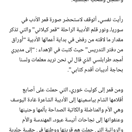
رأيت نفسي, أتوقف لاستحضر صورة قمر الأدب في
سوريا، ونور قلم الأديبة الراحلة “قمر كيلاني” والتي تذكر
مقدار ما لاقته من رفض في بداية أعمالها الأدبية “أوراق
من دفتر التدريس” حيث كتبت في الإهداء : “إلى مديري
أمجد طرابلسي الذي قال لي نحن نريد معلمات ولسنا
بحاجة أديبات أقدم كتابي”.
ومن قمر إلى كوليت خوري، التي حملت على أصابع
أقلامها الشام بياسمينها إلى الأديبة الشاعرة غادة اليوسف
وهي الأم والمناضلة والكاتبة الصداحة بألمها وحنينها
وعنفوانها إلى نجاحات أنيسة عبود، المهندسة والأم
والروائية التي حملت هم قريتها ووطنها في حقيبة جلدية