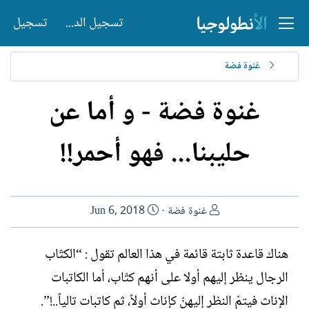
تسجيل الدخول
تسجيل
غنوة فضة
غنوة فضة - و أما عن
حليبنا... فهو أحمر!!
ا
ت
غنوة فضة
Jun 6, 2018
ل
ا
ك
ر
هناك قاعدة ثابتة قائمة في هذا العالم تقول : “الكتّاب
ا
ي
الرجال ينظر إليهم أولا على أنهم كتّاب، أما الكاتبات
ت
خ
ب
ا
الإناث فيتمّ النظر إليهنّ كإناث أولاً، ثم كاتبات تالياً..!”.