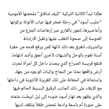
ل
إ
ن
هكذا تبدأ الكاتبة التركية “إليف شافاق” ملحمتها الأمومية
ش
“حليب أسود” في رحلة تمخر فيها عباب الأنوثة بركونها
ا
ء
وأعاصيرها، لتمور بالقارئ عبر إرهاصات الجزع من
العنوسة إلى صحوة التغلب عليها وتقبل الارتباط
والشريك، لتغرق بعد ذلك تائهة كمن يرفع قدمه من حفرة
آسنة تعوم بالوحل والشبهات لأخرى أعمق وأشد ادلهاما،
فتقع فريسة الصراع الذي يحدث داخل كل امرأة تحرث
أرض واقعها بحثا عن النجاح وإثبات الوجود من جهة،
واستماتة في الحفاظ على تلك الغريزة الأنثوية في داخلها
مع الإبقاء على ذلك الجانب الرقيق البسيط الحالم فيها
والذي يظهر بعد نهار أسودّ ضوءه إلى ليل ابيضّت عتمته
على صورة أم باسمة وادعة تحضن طفلاً يتلقف ثديها