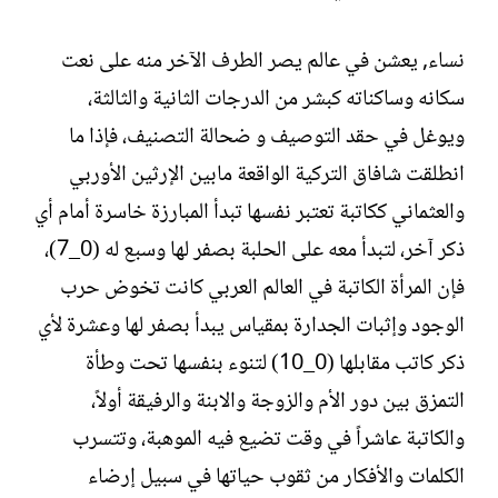
نساء, يعشن في عالم يصر الطرف الآخر منه على نعت
سكانه وساكناته كبشر من الدرجات الثانية والثالثة،
ويوغل في حقد التوصيف و ضحالة التصنيف، فإذا ما
انطلقت شافاق التركية الواقعة مابين الإرثين الأوربي
والعثماني ككاتبة تعتبر نفسها تبدأ المبارزة خاسرة أمام أي
ذكر آخر، لتبدأ معه على الحلبة بصفر لها وسبع له (0_7)،
فإن المرأة الكاتبة في العالم العربي كانت تخوض حرب
الوجود وإثبات الجدارة بمقياس يبدأ بصفر لها وعشرة لأي
ذكر كاتب مقابلها (0_10) لتنوء بنفسها تحت وطأة
التمزق بين دور الأم والزوجة والابنة والرفيقة أولاً،
والكاتبة عاشراً في وقت تضيع فيه الموهبة، وتتسرب
الكلمات والأفكار من ثقوب حياتها في سبيل إرضاء