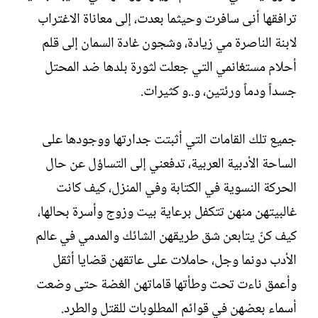
ترافقها أنى سافرت وحيثما بعدت، إلى معاناة الاغتراب
لابنة الناصرة مي زيادة، وشجون غادة السمان إلى قلم
أحلام مستغانمي التي جعلت لثورة بلدها ضد المحتل
جسداً ودماً ورئتين، و..و كثيرات.
جميع تلك القامات التي أثبتت جدارتها ووجودها على
الساحة الأدبية العربية، تدفعني إلى التساؤل عن حال
الحركة النسوية في الكتابة وفي المنزل، كيف كانت
غالبيتهن منهن تتكفل برعاية بيت وزوج وأسرة بحالها،
كيف كنّ يتابعن شق طريقهن الشائك والمدمي في عالم
الأدب دونما وجل، حاملات على عاتقهن قضايا أثقل
وأعمق ناءت تحت وطأتها قاماتهن الغضة حتى وضعت
أسماء بعضهن في قوائم المطلوبات للقتل والطرد.