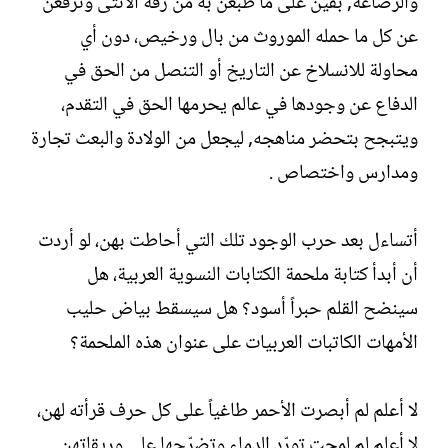
والرضاعة, بقين على ما طبعن به من رقة الأنثى وترفعن
عن كل ما حمله الموروث من بال ورخيص، دون أي
محاولة للانسلاخ عن التاريخ أو التنصل من الحق في
الدفاع عن وجودها في عالم يحرمها الحق في التقدم،
ويتبجح بتحضر مناهجه, ليجعل من الولادة والبعث تجارة
ومدارس واختصاص .
أتساءل بعد حرب الوجود تلك التي أحاطت بهن، لو أردت
أن أبدأ كتابة ملحمة الكتابات النسوية العربية، هل
سينضح القلم حبراً أسود؟ هل سيسقط بياض حليب
الأمهات الكاتبات العربيات على عنوان هذه الملحمة؟
لا أعلم لم أبصرت الأحمر طاغياً على كل حرف قرأته لهن،
لا أعلم لم لمحت تورّد الدماء وتضرّجها على وريقاتهن