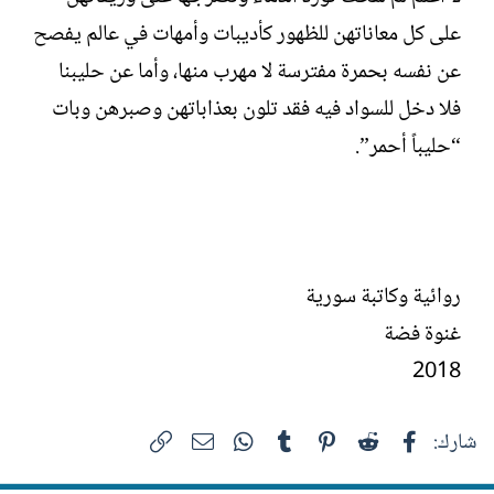
على كل معاناتهن للظهور كأديبات وأمهات في عالم يفصح
عن نفسه بحمرة مفترسة لا مهرب منها، وأما عن حليبنا
فلا دخل للسواد فيه فقد تلون بعذاباتهن وصبرهن وبات
“حليباً أحمر”.
روائية وكاتبة سورية
غنوة فضة
2018
فيسبوك
Reddit
Pinterest
Tumblr
WhatsApp
الرابط
البريد الإلكتروني
شارك: