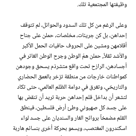
وظيفتها المجتمعية تلك.
وعلى الرغم من كل تلك السدود والحوائل، لم تتوقف
إحداهن، بل كن جريئات، مخلصات، حملن على جناح
أقلامهن ومشين على الحروف حافيات الحمل الأكبر
والأشد ثقلاً, حملن همّ الوطن وجرح الوطن الغائر في
أجسادهن، الرازح تحت واقع متشرذم يسحق وجودهن
كمواطنات خارجات من منطقة تزخر بالعمق الحضاري
والتاريخي، وتغرق في دوامة الظلم العالمي، حتى تكاد
لتشعر أن بداخل قلم إحداهن حربة تريد أن تنقض بها
على جسد كل صهيوني وطئ أرض فلسطين، فينطق
القلم مضمخاً بروائح الغار والسنديان على جسد لواء
اسكندرون المغتصب، ويسمو بحركة أخرى بنسائم هاربة