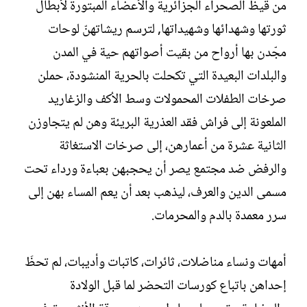
من قيظ الصحراء الجزائرية والأعضاء المبتورة لأبطال
ثورتها وشهدائها وشهيداتها, لترسم ريشاتهنّ لوحات
مجّدن بها أرواح من بقيت أصواتهم حية في المدن
والبلدات البعيدة التي تكحلت بالحرية المنشودة، حملن
صرخات الطفلات المحمولات وسط الأكف والزغاريد
الملعونة إلى فراش فقد العذرية البريئة وهن لم يتجاوزن
الثانية عشرة من أعمارهن، إلى صرخات الاستغاثة
والرفض ضد مجتمع يصر أن يحجبهن بعباءة ورداء تحت
مسمى الدين والعرف، ليذهب بعد أن يعم المساء بهن إلى
سرر معمدة بالدم والمحرمات.
أمهات ونساء مناضلات، ثائرات، كاتبات وأديبات، لم تحظَ
إحداهن باتباع كورسات التحضر لما قبل الولادة