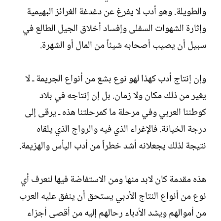
والطويلة. وهو أدب لا يفرغ عن دغدغة الغرائز البهيمية
وإثارة الشهوات السفلى وإفساد أخلاق الجيل الطالع في
سبيل أن يصيب أصحابه شيئاً من المال أو الشهرة.‏
وإن إنتاج أدب كهذا لهو نوع بشع من أنواع الجريمة ـ لا
يغير من ذلك مكان ولا زمان. بل إن إنتاجه في بلاد
كوطننا العربي وفي مرحلة ما كمرحلتنا هذه ـ يرقى إلى
درجة الخيانة. فالإغراء الذي فيه والرواج الذي يلقاه
نتيجة لذلك يجعلانه أشد خطراً من أدب اليأس والهزيمة.‏
هذه مقدمة كان لابد منها ومن الاستفاضة فيها لنعرف أي
نوع من أنواع النتاج الأدبي يستحق أن ينفق عليه العرب
من أموالهم ويشد الأدباء رحالهم إليه من أقصى أجزاء