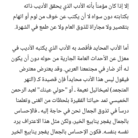
إلا إذا كان مؤمناً بأنه الأدب الذي يحقق الأديب ذاته
بكتابته دون سواه لا أن يكتب عن خوف من لوم أو اتهام
بتقصير ولا مجاراة للذوق العام ولا عن طمع في الشهرة.‏
أما الأدب المحايد فأقصد به الأدب الذي يكتبه الأديب في
معزل عن الأحداث العامة الجارية من حوله دون أن يكون
لـه أثر ضار في مجتمعنا العربي. وقد يعترض معترض
فيقول ليس هذا الأدب محايداً فإن قصيدة كـ (النهر
المتجمد) لميخائيل نعيمة ـ أو "حولي عينك" لعبد الرحمن
الخميسي تمد حياتنا الفقيرة بلحظات من الغنى وتعلمنا
درساً في تذوق الجمال نحن في حاجة إليه ـ فالإحساس
بالجمال يفجر ينابيع الخير، ولكن مثل هذا الاعتراف يرد
نفسه بنفسه. فكون الإحساس بالجمال يفجر ينابيع الخير