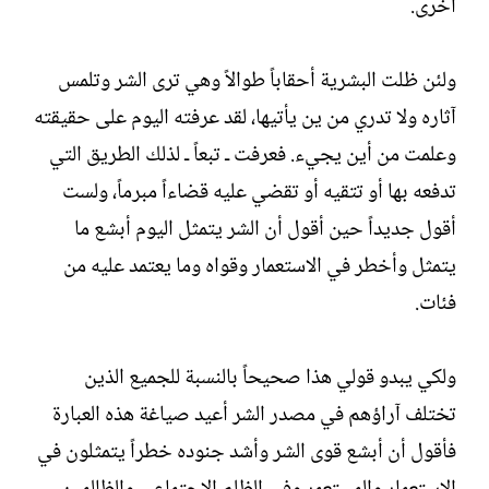
أخرى.‏
ولئن ظلت البشرية أحقاباً طوالاً وهي ترى الشر وتلمس
آثاره ولا تدري من ين يأتيها، لقد عرفته اليوم على حقيقته
وعلمت من أين يجيء. فعرفت ـ تبعاً ـ لذلك الطريق التي
تدفعه بها أو تتقيه أو تقضي عليه قضاءاً مبرماً، ولست
أقول جديداً حين أقول أن الشر يتمثل اليوم أبشع ما
يتمثل وأخطر في الاستعمار وقواه وما يعتمد عليه من
فئات.‏
ولكي يبدو قولي هذا صحيحاً بالنسبة للجميع الذين
تختلف آراؤهم في مصدر الشر أعيد صياغة هذه العبارة
فأقول أن أبشع قوى الشر وأشد جنوده خطراً يتمثلون في