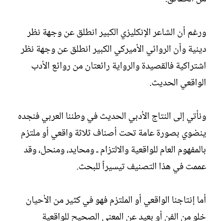
ورغم أن الشاعر الإنكليزي الكبير انطلق عن وجهة نظر
دينية وأن الروائي الأميركي الكبير انطلق عن وجهة نظر
اشتراكية فالقصيدة والرواية رائعتان من روائع الأدب
الواقعي الحديث.‏
ونأتي إلى النتاج الأدبي الحديث في وطننا العربي فنجده
ينضوي بصورة عامة تحت أصناف ثلاثة واقعي أو ملتزم
بالمفهوم العام للواقعية والالتزام ـ ومحايد، ومنحل، وقد
عممت في هذا التصنيف تيسيراً للبحث.‏
أما إنتاجنا الواقعي أو الملتزم فهو في كثير من الأحيان
خلو من الفن أو بعيد عن المعنى الصحيح للواقعية