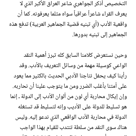
التخصيص أذكر الجواهري شاعر العراق الأكبر الذي لا
يعرف القراء شاعراً عراقياً سواه مثلما يعرفونه. كما أن
واقعية الأدب (أي تبنيه قضية الجماهير العربية) تدفع هذه
الجماهير إلى تبنيه بدورها.‏
وحين نستعرض كلامنا السابق كله تبرز أهمية النقد
الواعي كوسيلة مهمة من وسائل التعريف بالأدب. وقد
رأينا كيف يحفل نتاجنا الأدبي الحديث بالكثير مما يعود
على أمتنا بأغلب الضرر ومن ما يتوجب علينا أن نحاربه.
وإن إيكال محاربة أي لون من ألوان الأدب إلى الدولة ـ إنما
هو تسليط للدولة على الأديب وإنه لتسليط قد تستغله
الدولة في محاربة الأدب الواقعي الذي ندعو إليه. وليس
هناك سوى النقد من سلطة تنتدب للقيام بهذا الواجب