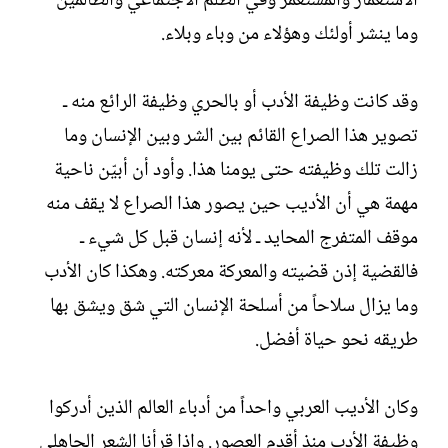
الاستعمار والمستعمر وفي الظلم الاجتماعي والظالمين
وما ينشر أولئك وهؤلاء من وباء وبلاء.‏
وقد كانت وظيفة الأدب أو بالحري وظيفة الرائع منه ـ
تصوير هذا الصراع القائم بين الشر وبين الإنسان وما
زالت تلك وظيفته حتى يومنا هذا. وأود أن أبيّن ناحية
مهمة هي أن الأديب حين يصور هذا الصراع لا يقف منه
موقف المتفرج المحايد ـ لأنه إنسان قبل كل شيء ـ
فالقضية إذن قضيته والمعركة معركته. وهكذا كان الأدب
وما يزال سلاحاً من أسلحة الإنسان التي شق ويشق بها
طريقه نحو حياة أفضل.‏
وكان الأديب العربي واحداً من أدباء العالم الذين أدركوا
وظيفة الأدب منذ أقدم العصور. وإذا قرأنا الشعر الجاهلي