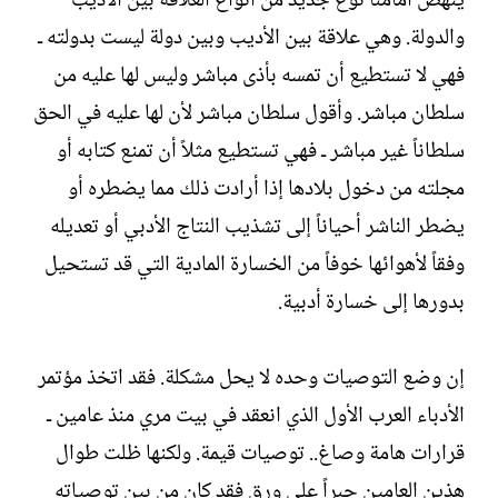
ينهض أمامنا نوع جديد من أنواع العلاقة بين الأديب
والدولة. وهي علاقة بين الأديب وبين دولة ليست بدولته ـ
فهي لا تستطيع أن تمسه بأذى مباشر وليس لها عليه من
سلطان مباشر. وأقول سلطان مباشر لأن لها عليه في الحق
سلطاناً غير مباشر ـ فهي تستطيع مثلاً أن تمنع كتابه أو
مجلته من دخول بلادها إذا أرادت ذلك مما يضطره أو
يضطر الناشر أحياناً إلى تشذيب النتاج الأدبي أو تعديله
وفقاً لأهوائها خوفاً من الخسارة المادية التي قد تستحيل
بدورها إلى خسارة أدبية.‏
إن وضع التوصيات وحده لا يحل مشكلة. فقد اتخذ مؤتمر
الأدباء العرب الأول الذي انعقد في بيت مري منذ عامين ـ
قرارات هامة وصاغ.. توصيات قيمة. ولكنها ظلت طوال
هذين العامين حبراً على ورق فقد كان من بين توصياته