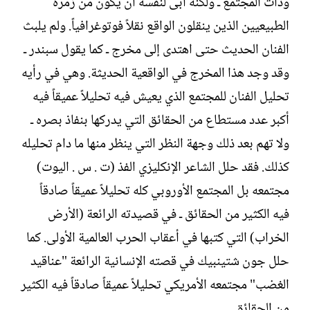
وذات المجتمع ـ ولكنه أبى لنفسه أن يكون من زمرة
الطبيعيين الذين ينقلون الواقع نقلاً فوتوغرافياً. ولم يلبث
الفنان الحديث حتى اهتدى إلى مخرج ـ كما يقول سبندر ـ
وقد وجد هذا المخرج في الواقعية الحديثة. وهي في رأيه
تحليل الفنان للمجتمع الذي يعيش فيه تحليلاً عميقاً فيه
أكبر عدد مستطاع من الحقائق التي يدركها بنفاذ بصره ـ
ولا تهم بعد ذلك وجهة النظر التي ينظر منها ما دام تحليله
كذلك. فقد حلل الشاعر الإنكليزي الفذ (ت . س . اليوت)
مجتمعه بل المجتمع الأوروبي كله تحليلاً عميقاً صادقاً
فيه الكثير من الحقائق ـ في قصيدته الرائعة (الأرض
الخراب) التي كتبها في أعقاب الحرب العالمية الأولى. كما
حلل جون شتينبيك في قصته الإنسانية الرائعة "عناقيد
الغضب" مجتمعه الأمريكي تحليلاً عميقاً صادقاً فيه الكثير
من الحقائق.‏