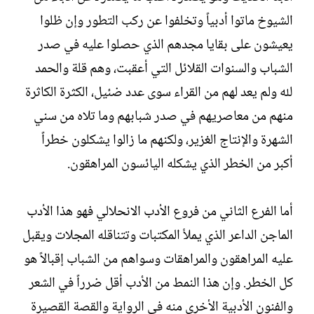
الشيوخ ماتوا أدبياً وتخلفوا عن ركب التطور وإن ظلوا
يعيشون على بقايا مجدهم الذي حصلوا عليه في صدر
الشباب والسنوات القلائل التي أعقبت، وهم قلة والحمد
لله ولم يعد لهم من القراء سوى عدد ضئيل، الكثرة الكاثرة
منهم من معاصريهم في صدر شبابهم وما تلاه من سني
الشهرة والإنتاج الغزير، ولكنهم ما زالوا يشكلون خطراً
أكبر من الخطر الذي يشكله اليائسون المراهقون.‏
أما الفرع الثاني من فروع الأدب الانحلالي فهو هذا الأدب
الماجن الداعر الذي يملأ المكتبات وتتناقله المجلات ويقبل
عليه المراهقون والمراهقات وسواهم من الشباب إقبالاً هو
كل الخطر. وإن هذا النمط من الأدب أقل ضرراً في الشعر
والفنون الأدبية الأخرى منه في الرواية والقصة القصيرة