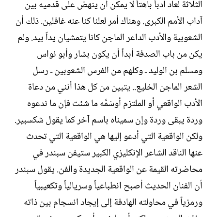
الثلاثة لعاد أدباً باهتاً لا يمكن أن ينهض على قدميه بين
آداب الأمم الكبرى. وهناك أمر لعلنا كنا عنه غافلين. ذلك أن
الشعوبية والأدب الداعر الماجن كانا يتمشيان يداً بيد. ولم
يكن من باب الصدفة أبداً أن يكون بشار وأبو نواس
ومسلم بن الوليد ـ وكلهم من الفرس الشعوبين ـ رسل
الشعر الماجن الخليع.. يتبين من كل هذا أنني من دعاة
الأدب الواقعي أو الملتزم أوسَمَّه ما شئت فإن ما ندعوه
وردة يبقى وردة وإن سميناه باسم آخر كما يقول شكسبير.
ولكن الواقعية التي أدعو إليها هي الواقعية التي تحدث
عنها الناقد الشاعر الإنكليزي الكبير ستيفن سبندر في
محاضرته القيمة عن الواقعية الجديدة والفن. يقول سبندر
أن الفنان الحديث أصبح انطباعياً وسريالياً وتكعيبياً
ورمزياً في محاولته الهادفة إلى إيجاد انسجام بين ذاته