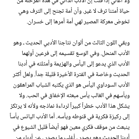
ولا أغالي إذا قلت إن الأدب الذاتي في هذه المرحلة من
حياة أمتنا ترف لا غير. وأن أمة تجنح إلى الترف وهي
تخوض معركة المصير لهي أمة أمرها إلى خسران.‏
وبقي اللون الثالث من ألوان نتاجنا الأدبي الحديث ـ وهو
الأدب المنحل. وفي الوسع تقسيمه إلى فرعين أولهما
الأدب الذي يدعو إلى اليأس والهزيمة وأمثلته في أدبنا
الحديث وخاصة في الفترة الأخيرة قليلة جداً. ولعل أكثر
الأدب السوداوي اليأس هو الذي يكتبه الشباب المراهقون
ويأسهم في الغالب يأس مبعثه الإخفاق في الحب. ولا
يشكل هذا الأدب خطراً كبيراً لرداءة نماذجه ولأنه لا يرتكز
إلى ركيزة فكرية في قنوطه ويأسه. أما الأدب اليائس يأساً
ينبعث من موقف فكري معين فهو أيضاً قليل الشيوع في
أدبنا الحديث وهو يصدر ـ أغلب ما يصدر ـ عن أدباء من