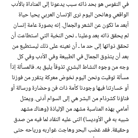
في النفوس هو بحد ذاته سبب يدعونا إلى المناداة بالأدب
الواقعي وهانحن اليوم نرى الإنسان العربي يحيا حياة
أبعد ما تكون عن الشعر والجمال. إنه بصورة عامة إنسان
لم يحقق ذاته بعد وعلينا ـ نحن النخبة التي استطاعت أن
تحقق ذواتها إلى حد ما ـ أن نعينه على ذلك ليستطيع من
بعد أن يتذوق الجمال في الطبيعة وفي الأدب وفي كل
وجه من وجوه النشاط البشري تذوقاً يليق به. فالمسألة إذاً
مسألة توقيت ونحن اليوم نخوض معركة يتقرر من فوزنا
أو خسارتنا فيها وجودنا كأمة ذات فن وحضارة ورسالة أو
فناؤنا كشرذام من البشر هي إلى السوام أدنى. ويمثل
أمامي بهذه المناسبة مشهد من الإلياذة (وهناك مشهد
شبيه به في الأوديسا) اثنى عليه النقاد لما فيه من صدق
وحقيقة. فقد غضب البحر وهاجت غواربه ورياحه حتى