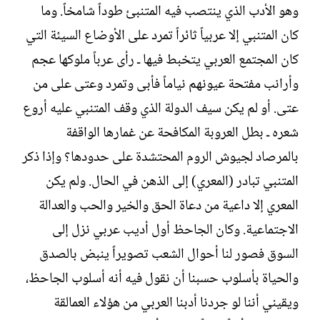
وهو الأدب الذي ينتصب فيه المتنبئ طوداً شامخاً. وما
كان المتنبي إلا عربياً ثائراً تمرد على الأوضاع السيئة التي
كان المجتمع العربي يتخبط فيها ـ رأى عرباً ملوكها عجم
وأرانب مفتحة عيونهم نياماً فأبى وتمرد وعتى على من
عتى. أو لم يكن سيف الدولة الذي وقف المتنبي عليه أروع
شعره ـ بطل العروبة المكافحة عن غمارها الواقفة
بالمرصاد لجيوش الروم المحتشدة على حدودها؟ وإذا ذكر
المتنبي تبادر (المعري) إلى الذهن في الحال. ولم يكن
المعري إلا داعية من دعاة الحق والخير والحب والعدالة
الاجتماعية. وكان الجاحظ أول أديب عربي نزل إلى
السوق فصور لنا أحوال الشعب تصويراً ينبض بالصدق
والحياة بأسلوب حسبنا أن نقول فيه أنه أسلوب الجاحظ،
ويقيني أننا لو جردنا أدبنا العربي من هؤلاء العمالقة