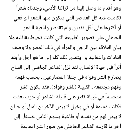
وهو أقدم ما وصل إلينا من تراثنا الأدبي، وجدناه شعراً
تكاملت فيه كل العناصر التي يتكون منها الشعر الواقعي
أو أكثرها على أقل تقدير. ولم تقتصر واقعية الشعر
الجاهلي على تصوير الطبيعة التي كانت تحيط بقائليه ولا
بيان العلاقة بين الرجل والمرأة في ذلك العصر ولا وصف
العادات والتقاليد بل يتعدى ذلك كله إلى ما هو أجل وأبعد
أثراً في حياة الإنسان. لقد نزل الشاعر الجاهلي إلى الساح
يصارع الشر وقواه في جملة المصارعين ـ بحسب فهمه
وفهم مجتمعه ـ القبيلة (للشر وقواه). فقد يكون الشر
متجسماً في قبيلة تغير على قبيلة الشاعر أو حرب بعثت
فكانت ذميمة أو في بخيل لا يبذل للآخرين المال أو جبان
لا يبذل لهم من نفسه أو طاغية يسوم الناس خسفاً.. إلى
آخر ما قارعه الشاعر الجاهلي من صور الشر العديدة.‏