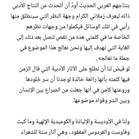
ت
خ
ل
بنتاجهم العربي الحديث أودَّ أن أتحدث عن النتاج الأدبي
ب
ا
ك
ذاته ليعرف زملائي الكرام وجهة النظر التي سينطلق منها
ل
ا
رأيي في تلك الوسائل فيكملوا من وجهات نظرهم
إ
ت
ن
ب
الخاصة ما في كلمتي هذه من نقص لنصل بعد ذلك إلى
ش
الغاية التي نهدف إليها ونحن نعالج هذا الموضوع في
ا
ء
جملة ما نعالجه..‏
لو قيض لنا أن نطلع على الآثار الأدبية التي قال الزمن
فيها كلمته بأنها رائعة خالدة لوجدنا أن سر خلودها
وروعتها كامن في أنها جعلت من الصراع بين الإنسان
وبين الشر وقواه موضوعها.‏
ولنا في الأوديسة والإلياذة والكوميدية الإلهية وما كبث
وفاوست والفردوس المفقود ـ وهي آثار ستة للشعراء