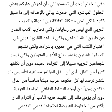
وفي الختام أرجو أن تسمحوا لي بأن أعرض عليكم بعض
الحلول المباشرة التي خطرت ببالي بالإضافة إلى ما سبق
ذكره، فلكي نحل مشكلة العلاقة بين الدولة والأديب
العربي الذي ليس من رعاياها، ولكي نحارب الأدب الضار
عن طريق النقد الواعي، ولكي نساعد القارئ العربي في
اختيار الكتب التي هي جديرة بالقراءة، ولكي نشجع
الأدباء الناشئين وننشر نتاج الأدباء المعوزين ولكي نيسر
للجماهير العربية سبيلاً إلى القراءة الجيدة دون أن نكلفها
كثيراً من المال ـ أرى أن يبذل المؤتمر مساعيه لتأسيس دار
للنشر ترصد لها كل حكومة عربية مبلغاً مناسباً من المال
وتكون وجهاً من أوجه النشاط الثقافي للجامعة العربية
دون أن يؤدي ذلك إلى تقييد حرية الأدب أو التزام الدار
بأكثر من الخطوط العريضة للاتجاه القومي التقدمي