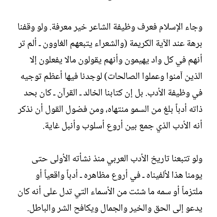
وجاء الإسلام فعرف وظيفة الشاعر خير معرفة. ولو وقفنا
برهة عند الآية الكريمة (والشعراء يتبعهم الغاوون ـ ألم تر
أنهم في كل واد يهيمون وأنهم يقولون مالا يفعلون إلا
الذين آمنوا وعملوا الصالحات) لوجدنا فيها أعظم توجيه
في وظيفة الأدب. بل إن كتابنا الخالد ـ القرآن ـ كان بحد
ذاته أدباً بلغ من السمو منتهاه، ومن فضول القول أن نذكر
أنه الأدب الذي جمع بين أروع أسلوب وأنبل غاية.‏
ولو تتبعنا تاريخ الأدب العربي منذ نشأته الأولى حتى
يومنا هذا لألفيناه ـ في أروع مظاهره ـ أدباً واقعياً أو
ملتزماً أو سمه ما شئت من الأسماء التي تدل على أنه كان
يدعو إلى الحق والخير والجمال ويكافح الشر والباطل.