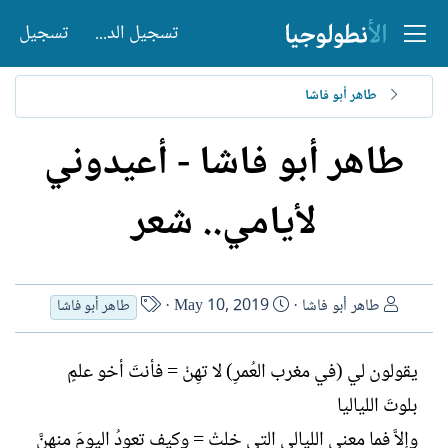
تسجيل الدخول
تسجيل
طاهر أبو فاشا
طاهر أبو فاشا - أعيدوني
لأيامي.. شعر
ا
ت
ا
طاهر أبو فاشا
May 10, 2019
طاهر أبو فاشا
ل
ا
س
ك
ر
م
يقولون لي (في مغرب العُمرِ) لا تهِنْ = فأنتَ أخو علمٍ
ا
ي
ا
ت
خ
ل
بلوتَ اللياليا
ب
ا
ك
وإلاَّ فما معنى الليالي التي خلتْ = وكيف تعودُ اليومَ منهنَّ