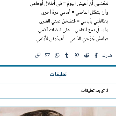
فحَسْبي أنْ أعيش اليومَ = في أطلال أوهامي
وأنْ يتمَثَّل الماضي = أمامي مرةً أخرى
يطالعُني بأيامي = فتسْخنُ عينيَ العَبْرى
وأرسلُ دمعَ أنغامي = على نبضات آلامي
فيلْمسُ جُرْحيَ الدَّامي = أعيدُوني لأَيَّامي
فيسبوك
Reddit
Pinterest
Tumblr
WhatsApp
الرابط
البريد الإلكتروني
شارك:
تعليقات
لا توجد تعليقات.