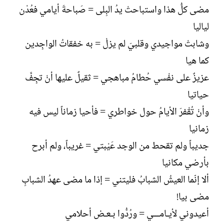
مضى كلُّ هذا واستباحتْ يدُ البِلى = صَباحةَ أيامي فعُدْن
لياليا
وشابتْ مواجيدي وقلبيَ لم يزلْ = به خفقاتُ الواجِدين
كما هيا
عزيزٌ على نفْسي حُطامُ مباهجي = ثقيلٌ عليها أنْ تجِفَّ
حياتيا
وأنْ تُقْفرَ الأيامُ حول خواطري = فأحيا زماناً ليس فيه
زمانيا
جديباً ولم تقحط من الوجد عَيْبتي = غريباً، ولم أبرح
بأرضي مكانيا
ألا إنّما العيشُ الشبابُ فليتني = إذا ما مضى عهدُ الشبابِ
مضى بيا!
أعيدوني لأيـامـــي = ورُدُّوا بـعـض أحلامي