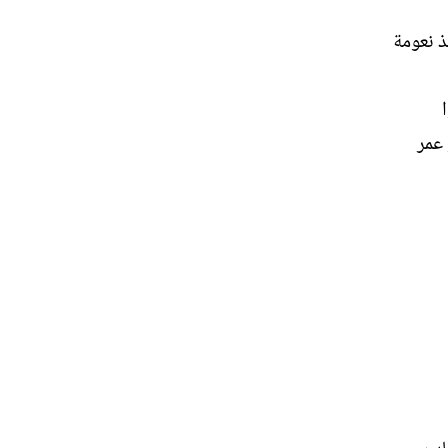
ذ نعومة
 عمر