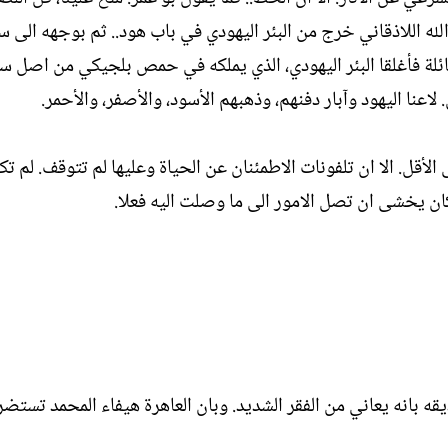
دالله اللاذقاني خرج من البئر اليهودي في باب هود.. ثم بوجهه الى
طائلة فأغلقا البئر اليهودي، الذي يملكه في حمص بلجيكي من اصل س
لاعنا اليهود وآبار دفنهم، وذهبهم الأسود، والأصفر، والأحمر.
لأقل. الا ان تلفونات الاطمئنان عن الحياة وعليها لم تتوقف. لم تك
ن يخشى ان تصل الامور الى ما وصلت اليه فعلا.
ديقه بانه يعاني من الفقر الشديد. وبان العاهرة هيفاء المحمد تست