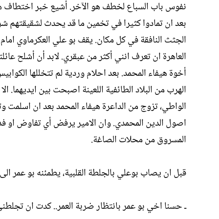
نفوس باب السباع لخطف هو الآخر. أشيع خبر اختطاف هيفا
بعد ان تمادوا كثيرا في تخمين ما قد يحدث لشقيقتهم شر
الجثث النافقة في كل مكان. يقف بو علي العكرماوي امام ال
العاهرة ان تعرف انني أكثر من عبقري. لابد أن أشلح عائلته
أخوة هيفاء المحمد. بعد احلام وردية لم تتخللها الكوابيس
الهرب من البلاد الطائفية اللعينة اصبحت بين ايديهما. الا
الواطي، تزوج من الداعرة هيفاء المحمد بعد ان اسلمت و
اصول الدين المحمدي. وان الامير يرفض أي تفاوض او فدي
المسروق من محلات الصاغة.
قبل ان يصاب بوعلي بالجلطة القلبية، يطمئنه بو عمر الى 
ـ حسنا اخي بو عمر بانتظار ضربة العمر.. كدت ان تجلطني