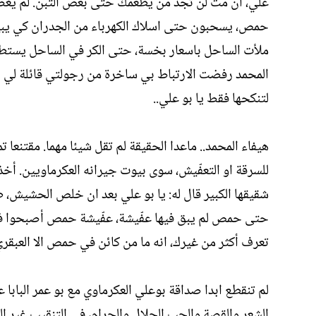
علي، ان مت لن تجد من يطعمك حتى بعض التبن. لم يغضب ب
حمص، يسحبون حتى اسلاك الكهرباء من الجدران كي يبيع
ملأت الساحل باسعار بخسة، حتى الكر في الساحل يستطيع
المحمد رفضت الارتباط بي ساخرة من رجولتي قائلة لي بوض
لتنكحها فقط يا بو علي..
هيفاء المحمد.. ماعدا الحقيقة لم تقل شيئا مهما. مقتنعا
للسرقة او التعفّيش، سوى بيوت جيرانه العكرماويين. أخ
شقيقها الكبير قال له: يا بو علي بعد ان خلص الحشيش،
حتى حمص لم يبق فيها عفّيشة، عفّيشة حمص أصبحوا في 
تعرف أكثر من غيرك، انه ما من كائن في حمص الا العبقري.. 
لم تنقطع ابدا صداقة بوعلي العكرماوي مع بو عمر البابا
الشعر والقصة والحب الحلال والحرام، في التنقيب غير الش