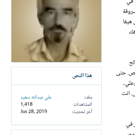
 في
سروقة
 هيفا
فك
لح
حمص. حتى
هذا النص
علي..
. انت
ملف
علي عبدالله سعيد
المشاهدات
1,418
آخر تحديث
Jun 28, 2019
ر في
لصوص