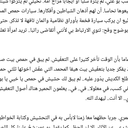
و علي، لم يثره سلبا او ايجابا مزاح أمه. تخيلي لم يتركوا شيئا
ل
وها نحاسا. أن لهم أذهان الشياطين وأفكارها. سيارات حمص الم
إ
ن
 ان يركب سيارة فخمة بأوراق نظامية واثمان تافهة لا تذكر. حتى
ش
وح وقح: تنوي الارتباط بي لأنني أتقاضى راتبا.. تريد امرأة تعل
ا
ء
 تماما بأن الوقت تأخر كثيرا على التعفّيش. لم يبق في حمص بيت صا
ذ يفكر جديا بتعفّيش بيت هيفا المحمد، التي عفّش اخوتها ثلثي 
 طلع الكديش يدّور عليه.. لم يبق لك حشيش في حمص يا خيي يا بو
كسب، في معلولا.. في.. في.. يعلمون الحمير هناك أصول التعفيش
الا أنت.. ليهدك الله.
 عمري. جربا حظهما معا زمنا لابأس به في التحشيش وكتابة الخواط
رعي عن الآثار. الا ان الحظ.. كما يقول بو عمر: شخّ علينا، كل ال