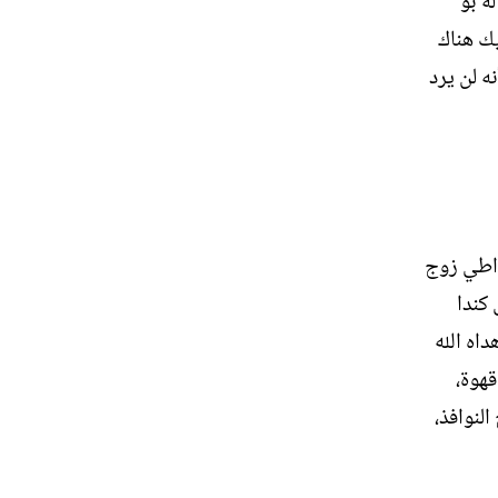
ه بو
يك هناك
ه لن يرد
لواطي زوج
 كندا
داه الله
قهوة،
لنوافذ،