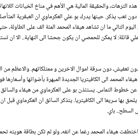
هذه الترهات، والحقيقة المالية هي الأهم في مناخ الخيانات اللانهائ
دون تعب يذكر. حينها يدرك بو علي العكرماوي ان العبقرية المتأصل
م التالي ما ان تشاهد هيفاء المحمد المئة الف على الطاولة، حتى
لي قائلة: لا يمكن للحمصي ان يكون جحشا الى النهاية.. الا ان تست
ه دون تعفيش، دون سرقة اموال الاخرين و ممتلكاتهم. والاعظم من الم
فاء المحمد الى الكافيتريا الجديدة المبهرة بأضوائها وأسعارها ف
 عن خطوط التماس. يستئذن بو على العكرماوي من هيفاء والسائق ل
حق بها سريعا الى الكافيتريا. يتذكر السائق ان العكرماوي قبل ان
 السطح.. باي.
اختطفت هيفاء المحمد رغما عن انفه، ولو لم تكن بطاقة هويته تحم