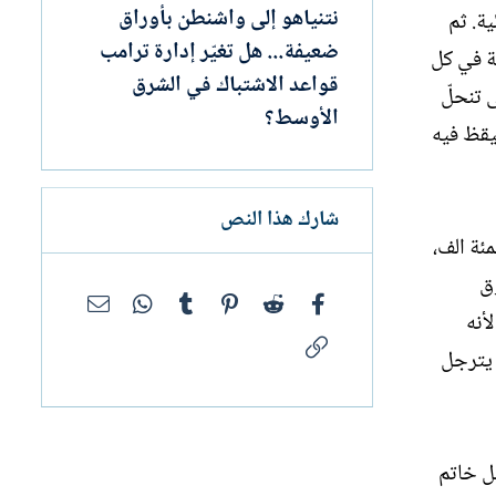
نتنياهو إلى واشنطن بأوراق
ية. ثم
ضعيفة... هل تغيّر إدارة ترامب
ة في كل
قواعد الاشتباك في الشرق
 تنحلّ
الأوسط؟
يقظ فيه
شارك هذا النص
ئة الف،
وق
فيسبوك
Reddit
Pinterest
Tumblr
WhatsApp
البريد الإلك
أنه
الرابط
 يترجل
ل خاتم