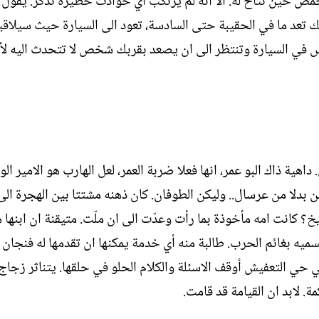
ص حين تتاح له. الا انه لم يرتكب أي حوادث خطيرة تذكر. يقول ل
يتك تعد ما في الحقيبة حتى السادسة، تعود الى السيارة حيث سيلاق
 في السيارة وتنتظر الى ان يصعد بقربك شخص لا تتحدث اليه لأن
هية ذاك البو عمر، انها فعلا ضربة العمر، لعل الهارب هو الامير ا
 بدلا من عرسال.. وليكن الطوفان. كان ذهنه مشتتا بين الهجرة الى
خ؟ كانت امه مأخوذة بما رأت وعدّت الى ان ملّت. متيقنة ان ابنها ه
ميه بغائم الحرب. طالبة منه أي خدمة يمكنها ان تقدمها له فنجان 
ي حي التعفيش أوقف الاسئلة والكلام الحلو في حلقها. يتناثر زجاج ا
. لابد ان القيامة قد قامت.