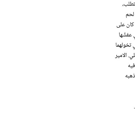
تطلب،
 لحم
 كان على
 عفشّها
ي تخولهما
ي. الامير
فيه
ذهبه