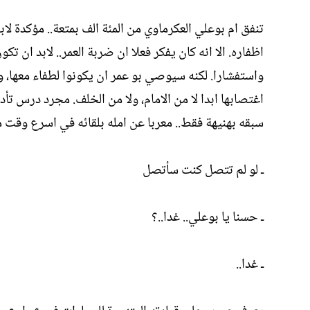
تنفق ام بوعلي العكرماوي من المئة الف بمتعة.. مؤكدة لا
اظفاره. الا انه كان يفكر فعلا ان ضربة العمر.. لابد ان تك
واستفشارا. لكنه سيوصي بو عمر ان يكونوا لطفاء معها، وا
اغتصابها ابدا لا من الامام، ولا من الخلف. مجرد درس تأ
سبقه بهنيهة فقط.. معربا عن امله بلقائه في اسرع وقت 
ـ لو لم تتصل كنت سأتصل
ـ حسنا يا بوعلي.. غدا..؟
ـ غدا..