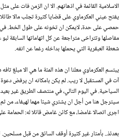
الاسلامية القائمة في اذهانهم. الا ان الزمن فات على مثل 
يفتح عيني العكرماوي على قضايا كثيرة تجلب مالا طائلا 
حمصي على حدة، لايمكن ان تخونه على طول الخط. في اليو
مفاصلها وتتراخى متراجعة عن كل اتهاماتها السابقة لبو ع
شعطة العبقرية التي يحملها بداخله رغما عن انفه.
يبتسم العكرماوي معلنا ان هذه المئة ما هي الا مبلغ تاف
آت في المستقبل لا ريب. لم يكن بامكانه ان يرفض دعوة هي
السياحية. في اليوم التالي، في منتصف الطريق غير بعيد
سيترجل هنا من أجل ان يشتري شيئا مهما لهيفاء، من ثم يل
اجرى اتصالا غامضا، مع كائن غامض قائلا له: الحمامة على
بعدئذ.. بأمتار غير كثيرة أوقف السائق من قبل مسلحين. 