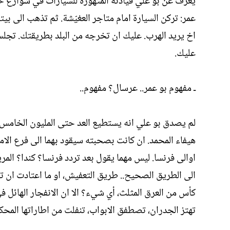
يعرف عن بو علي قيادته المتهورة للسيارات في شوارع حم
عمر: تركن السيارة امام متاجر العغيّشة. ثم تذهب الى ب
اخ يريد الهرب. عليك ان تخرجه من البلد بطريقتك. تجلس
عليك.
ـ مفهوم بو عمر.. عرسال؟ مفهوم..
لم يصدق بو علي انه يستطيع العد حتى المليون الخامس. دا
هيفاء المحمد. ان كانت بصحبته سيقود بهما الى فرع الامن
اوالى فرنسا. ليس مهما يقول بعد تردد فرنسا؟ كندا؟ المري
الى الطريق الصحيح.. طريق التعفيش، او ما اعتادت ان تس
كأس من العرق المثلث، أي شيء؟ الا ان الانفجار الهائل ف
تهتز الجدران، تصطفق الابواب، تنفلت من اطاراتها المحكمة