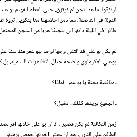
ارتزقوا، ما عدا نحن لم نرتزق. حتى المعلم الفهيم بو عب
الدولة في العاصمة. مما دمر احلامهما معا بتكوين ثروة 
طائرا في الليلة ذاتها الى بلجيكا هربا من السجن المحتمل. 
لم يكن بو علي قد التقى وجها لوجه ببو عمر منذ سنة على ا
بوعلي العكرماوي واضحة حيال التظاهرات السلمية. بل كا
ـ طائفية بحتة يا بو عمر.. لماذا؟
ـ الجميع يريدها كذلك.. تخيل؟
زمن المكالمة لم يكن قصيرا. اذ ان بو علي خلالها اقر لص
الطالع، على النازل، بعد ان عفّش اخوتها حمص برمتها.