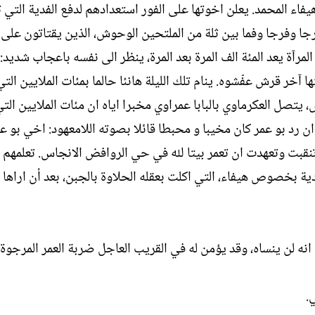
ء المحمد. يعلن اخوتها على الفور استعدادهم لدفع الفدية التي 
جا وفرجا وفما بين ثلة من الملتحين الوحوش، الذين يقتاتون على
مرآة يعد المئة الف المرة بعد المرة، ينظر الى نفسه باعجاب شديد:
ا آخر قرش عفّشوه. ينام تلك الليلة هانئا حالما بمئات الملايين التي
، يتصل العكرماوي بالبابا عمراوي مخبرا اياه ان مئات الملايين الت
 ان رد بو عمر كان مخيبا و محبطا قائلا بصوته اللامعهود: اخي بو عل
تنقبت وتعهدت ان تعمر بيتا لله في حي الروافض الانجاس. تعلمهم 
ة بخصوص هيفاء، التي اكلت بعقله الحلاوة بالجبن، بعد أن اراها 
انه لن ينساه، وقد يؤمن له في القريب العاجل ضربة العمر المرجوة.
.