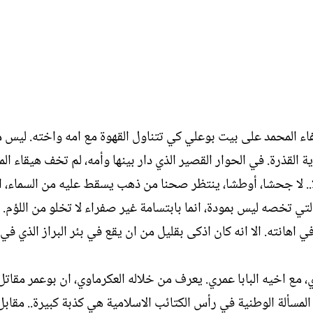
يفاء المحمد على بيت بوعلي كي تتناول القهوة مع امه واخته. ليس م
لقذرة. في الحوار القصير الذي دار بينها وأمه، لم تخف هيقاء الم
ا.. لا جحشا، أوطشا، ينتظر صحنا من ذهب يسقط عليه من السماء، 
التي تخصه ليس بمودة، انما بابتسامة غير صفراء لا تخلو من اللؤم. 
 اهانته. الا انه كان اذكى بقليل من ان يقع في بئر البراز الذي في 
 مع اخيه البابا عمري. يعرف من خلاله العكرماوي، ان بوعمر مقاتل
لمسألة الوطنية في رأس الكتائب الاسلامية هي كذبة كبيرة.. مقابل