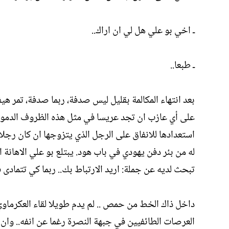
ـ اخي بو علي هل لي ان اراك..
ـ طبعا..
بعد انتهاء المكالمة بقليل ليس صدفة، ربما صدفة، تمر ه
على أي عازب ان تجد عريسا في مثل هذه الظروف الدموية ا
استعدادها للانفاق على الرجل الذي يتزوجها ان كان رجل
له من بئر دفن يهودي في باب هود. يبتلع بو علي الاهانة 
تبحث لديه عن جملة: اريد الارتباط بك.. ربما كي تتمادى في
داخل ذاك الخط من حمص .. لم يدم طويلا لقاء العكرماوي،
العرصات الطائفيين في جبهة النصرة رغما عن انفه.. وان ا