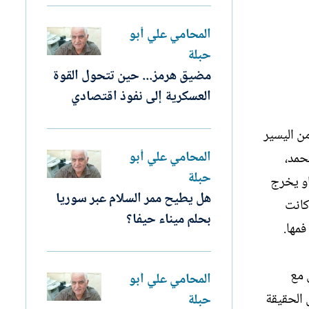
المحامي علي أبو
حبلة
مضيق هرمز... حين تتحول القوة
العسكرية إلى نفوذ اقتصادي
ن اليسير
المحامي علي أبو
حمد،
حبلة
او يخرج
هل يطيح ممر السلام عبر سوريا
كانت
بحلم ميناء حيفا؟
فمها.
 مع
المحامي علي أبو
 الحقيقة
حبلة