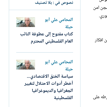
نصوص في : بلا تصنيف
 سجن امن
وري.
المحامي علي أبو
حبلة
كتاب مفتوح إلى عطوفة النائب
ن افكار
العام الفلسطيني المحترم
المحامي علي أبو
حبلة
سياسة الخنق الاقتصادي...
أخطر أدوات الاحتلال لتغيير
الجغرافيا والديموغرافيا
ضرطه على
الفلسطينية