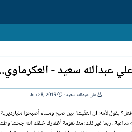
لي عبدالله سعيد - العكرماوي..
ا
ت
علي عبدالله سعيد
Jun 28, 2019
ل
ا
ك
ر
 أفعل؟ يقول لأمه: ان العفّيشة بين صبح ومساء أصبحوا مليارديري
ا
ي
مداعبة.. ربما غير ذلك: منذ نعومة أظفارك خلقك الله جحشا وطشا 
ت
خ
ب
ا