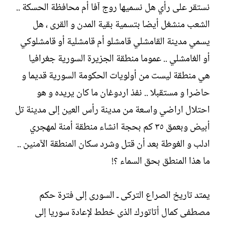
نستقر على رأي هل نسميها روج آفا أم محافظة الحسكة ..
ت
خ
ب
ا
الشعب منشغل أيضا بتسمية بقية المدن و القرى ، هل
ل
يسمي مدينة القامشلي قامشلو أم قامشلية أو قامشلوكي
إ
ن
أو الغامشلي .. عموما منطقة الجزيرة السورية جغرافيا
ش
هي منطقة ليست من أولويات الحكومة السورية قديما و
ا
ء
حاضرا و مستقبلا .. نفذ اردوغان ما كان يريده و هو
احتلال اراضي واسعة من مدينة رأس العين إلى مدينة تل
أبيض وبعمق ٣٥ كم بحجة انشاء منطقة أمنة لمهجري
ادلب و الغوطة بعد أن قتل وشرد سكان المنطقة الآمنين ..
ما هذا المنطق بحق السماء ؟!
يمتد تاريخ الصراع التركى ـ السورى إلى فترة حكم
مصطفى كمال أتاتورك الذى خطط لإعادة سوريا إلى