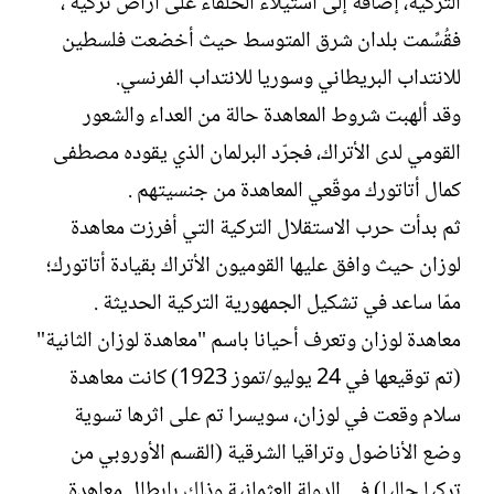
التركية، إضافة إلى استيلاء الحلفاء على أراض تركية ،
فقُسِّمت بلدان شرق المتوسط حيث أخضعت فلسطين
للانتداب البريطاني وسوريا للانتداب الفرنسي.
وقد ألهبت شروط المعاهدة حالة من العداء والشعور
القومي لدى الأتراك، فجرّد البرلمان الذي يقوده مصطفى
كمال أتاتورك موقّعي المعاهدة من جنسيتهم .
ثم بدأت حرب الاستقلال التركية التي أفرزت معاهدة
لوزان حيث وافق عليها القوميون الأتراك بقيادة أتاتورك؛
ممّا ساعد في تشكيل الجمهورية التركية الحديثة .
معاهدة لوزان وتعرف أحيانا باسم "معاهدة لوزان الثانية"
(تم توقيعها في 24 يوليو/تموز 1923) كانت معاهدة
سلام وقعت في لوزان، سويسرا تم على اثرها تسوية
وضع الأناضول وتراقيا الشرقية (القسم الأوروبي من
تركيا حاليا) في الدولة العثمانية وذلك بابطال معاهدة