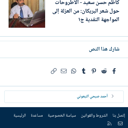
كاظم حسن سعيد - الأطروحات
حول شعر البريكان: من العزلة إلى
المواجهة النقدية ج١
شارك هذا النص
فيسبوك
Reddit
Pinterest
Tumblr
WhatsApp
الرابط
البريد الإلكتروني
أحمد صبحي النبعوني
إتصل بنا
الشروط والقوانين
سياسة الخصوصية
مساعدة
الرئيسية
إتصل بنا
RSS