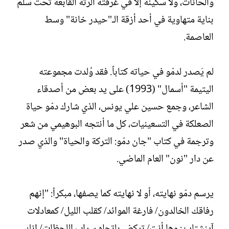
والحانات، ولا سكينة إلا في غرفته الرثّة القابعة تحت سلّم
بناية متهاوية في أحد أزقة الـ"حيدر خانة" وسط
العاصمة.
لم يَصدر لدمّو في حياته كتاباً. فقد وُلدت مجموعته
اليتيمة "أسمال" (1993) على يد بعض من أصدقاء
الشاعر، وجمع حسين علي يونس، الذي شارك دمّو حياة
الصعلكة في التسعينيات، كل ما أنتجه البوهيمي من شعر
وترجمة في كتاب "جان دمّو: التركة والحياة" والذي صدر
عن دار "نون" العام الماضي.
يرسم دمّو نهايته، أو لا نهايته كما يصفها، مبكراً: "إنهم
رفاقك الخالدون/ فارغة الموائد/ كقلب الليل/ كمعادلات
آينشتاين: وها أنت/ تركض باتجاه سراب اللحظات/ إنك