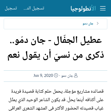
تسجيل الدخول
تسجيل
جان دمو
عطيل الجفّال - جان دمّو..
ذكرى من نسيَ أن يقول نعم
ا
ت
جان دمو
Jun 9, 2020
ل
ا
ك
ر
قصائده مشاريع مؤجلة، يحمل حلم كتابة قصيدة فريدة
ا
ي
على أكتافه أينما يحلّ. قد يكون الشاعر الوحيد الذي يمثِّل
ت
خ
ب
ا
غياب قصيدته الحضور الأكثر في المشهد الشعري العراقي