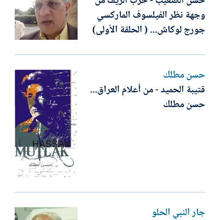
حسن الصعيب - حرب الريف من
وجهة نظر الفيلسوف الماركسي
جورج لوكاش... ( الحلقة الأولى)
حسن مطلك
قتيبة الحميد - من أعلام العراق...
حسن مطلك
جار النبي الحلو