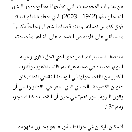
ل
من عشرات المجموعات التي تطبعها المطابع ودور النشر،
إ
ن
إنّه جان دمّو (1942 – 2003) الذي يمطر شتائم تتناثر
ش
فوق كؤوس ندمائه، وينثر قصائد الشعراء زجاجاً مكسراً
ا
ء
ويستلقي على ظهره من الضحك على الشاعر وقصيدته.
منتصف الستينيات، نشر دمّو، الذي تحل ذكرى رحيله
اليوم، قصيدة في مجلة عراقية، كانت الأغرب وأثارت
الكثير من اللغط حولها في الوسط الثقافي آنذاك. كان
عنوان القصيدة "الجندي الذي سافر في القطار ونسي أن
يقول للبروفيسور نعم" في حين أن القصيدة كانت مجرد
رقم "3".
لا مكان لليقين في خرائط دمّو. ها هو يختزل مفهومه