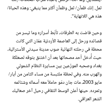
ثمل. إنك ظمآن/ ثمل وظمآن أكثر مما ينبغي: وهذه الحياة/
هذه هي اللانهاية".
وحين فاضت به الطرقات، تأبّط أسراره وما تيسر من
قصائده ورحل إلى العاصمة الأردنيّة عمّان التي كانت
محطة في رحلته النهائية صوب مدينة سيدني الأسترالية،
حيث أُدخل أحد مصحاتها بعد أن اختنق بتوقه لصعلكة
بغداد وصحبه الموزَعين بين مسايرة النظام الشمولي
والهرب منه. وفي لحظة ملتبسة من مساء الثامن من أيار/
مايو 2003، مات جان دمّو حاملاً معه أسماله وشتائمه
وتمرده. حينها أعلن الوسط الثقافي رحيل آخر صعاليك
الشعر العراقي.