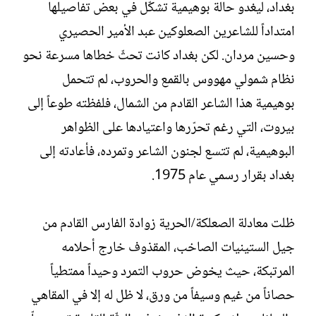
بغداد، ليغدو حالة بوهيمية تشكّل في بعض تفاصيلها
امتداداً للشاعرين الصعلوكين عبد الأمير الحصيري
وحسين مردان. لكن بغداد كانت تحثّ خطاها مسرعة نحو
نظام شمولي مهووس بالقمع والحروب، لم تتحمل
بوهيمية هذا الشاعر القادم من الشمال، فلفظته طوعاً إلى
بيروت، التي رغم تحرّرها واعتيادها على الظواهر
البوهيمية، لم تتسع لجنون الشاعر وتمرده، فأعادته إلى
بغداد بقرار رسمي عام 1975.
ظلت معادلة الصعلكة/الحرية زوادة الفارس القادم من
جيل الستينيات الصاخب، المقذوف خارج أحلامه
المرتبكة، حيث يخوض حروب التمرد وحيداً ممتطياً
حصاناً من غيم وسيفاً من ورق، لا ظل له إلا في المقاهي