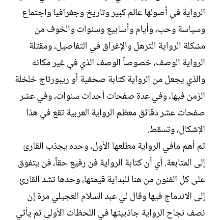
ل
ا
الرواية في أصولها عالم كبير وتاريخ وجغرافيا واجتماع
إ
ت
ن
ب
وسياسة وحب، وأيام وأسابيع وسنوات والخوف من
ش
مشكلة الرواية الترهل والإغراق في التفاصيل، ومقتلة
ا
ء
الرواية الوصف، خصوصاً الوصف الذي في غير مكانه
والذي يجعل من الرواية كتابة صحفية أو ريبورتاج خلخلة
الزمن فيها، وفي عدة صفحات أحداث سنوات، وفي عشر
صفحات عشر دقائق معظم الرواية العربية تقع في هذا
الإشكال، وتسقط.‏
ثم أهم مافي الرواية مطلعها الأول، وحده يجذب القارئ
إلى المتابعة. أي أن كتابة الرواية فن رفيع حقاً، فن يتفوق
على كل الفنون من هنا للبداية قيمتها، وحدها تشد القارئ
إلى الاندماج فيها وقال لي عبد السلام العجيلي مرة إن
نصف نجاح الرواية جاذبيتها في اللحظات الأولى ثم يأتي