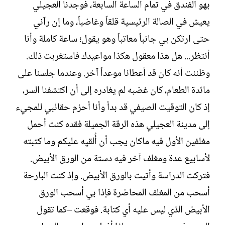
بهو الفندق في تمام الساعة السابعة، فوجدنا العجيلي
يعيش في الصالة الرئيسية قلقاً وغاضباً، وما إن رآني
حتى ارتكن بي جانباً معاتباً وهو يقول؛ ساعة كاملة وأنا
أنتظر... هل هذا معقول هكذا مواعيدك فاستغربت ذلك.
وظننت أنه كان قد أعطانا موعداً آخر. وعندما جلسنا على
مائدة الطعام، كان غضبه لم يغادره إلى أن اكتشفنا السر،
إذ كان التوقيت الصيفي قد بدأ وأنا أحزم حقائبي للمجيء
إلى مدينة العجيلي هذه الرقة الجميلة فقده كنت أحمل
مغلفين الأول فيه ماكان يجب أن أُلقيِه عليكم وما كتبته
لأسابيع عدة ومغلف آخر فيه دستة من الورق الأبيض.
فتركت الدراسة وأتيت بالورق الأبيض. وإذ كنت البارحة
أسحب من المغلف المحاضرة فإذا بي أسحب الورق
الأبيض الذي ليس عليه أي كتابة. فوقعت –كما تقول