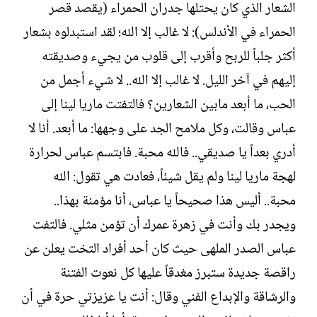
الشعار الذي كان يحتلها جدران الحمراء (يقصد قصر
الحمراء في الأندلس): لا غالب إلا الله؛ لقد استبدلوه بشعار
أكثر جلباً للربح وأقرب إلى قلوب من يجيء وصديقته
إليهم في آخر الليل. لا غالب إلا الله.. لا شيء أجمل من
الحب، ما أبعد مابين الشعارين؟ فالتفتت ماريا لينا إلى
عباس وقالت، وكل ملامح الجد على وجهها: ما أبعد. أنا لا
أدري بعداً يا صديقي.. فالله محبة. فابتسم عباس لحرارة
لهجة ماريا لينا ولم يقل شيئاً، فعادت هي تقول: الله
محبة.. أليس هذا صحيحاً يا عباس، أنا مؤمنة بهذا..
ويجدر بك وأنت في زهرة عمرك أن تؤمن مثلي. فالتفت
عباس الصدر الملهى حيث كان أحد أفراد التخت يعلن عن
راقصة جديدة ستبرز مغدقاً عليها كل نعوت الفتنة
والرشاقة والإبداع الفني وقال: أنت يا عزيزتي حرة في أن