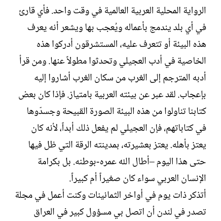
الرواية المحلية العربية العالمية في وقت واحد. فأي قارئ
في أي بلد يندمج بأعماله ويُعجب بها ويشعر أنه يعرف
هذه البيئة أو تتعرف عليه، المستشرقون أدركوا هذه
الخاصية في أدب العجيلي وتحدثوا مطولاً عنها. ومن قرأ
أدبه المترجم إلى الغرب من سكان الغرب أشاروا إليه
بإعجاب. لقد عبر عن بيئته العربية بامتياز. فإذا كان بعض
كتابنا تناولوا من هذه البيئة الصورة القبيحة وجسدّوها
في كتاباتهم، فإن العجيلي لم يفعل ذلك أبداً، لأنه كان
يعتز بأهله. يعتز بعشيرته، بمدينته الرقة التي ظل فيها
حتى هذا اليوم –أطال الله عمره-بوطنه. بل بكرامة
الإنسان العربي سواء كان صغيراً أم كبيراً.‏
أتذكر ذات يوم في أواخر الثمانينات وكنت أعمل في مجلة
تصدر في لندن أن اتصل بي مسؤول كبير في العراق