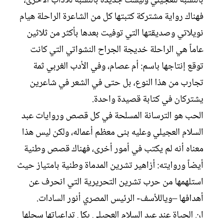
بالنسبة للعجيلي وليست جديدة بالنسبة للآداب الأخرى،
فهناك رواية مشتركة كتبتها كل من الشاعرة الراحلة هيام
نويلاتي وصديقتها التي توفيت بعدها بأكثر من ثلاثين
عاماً هي الراحلة خديجة الجراح النشواتي التي كانت
توقع إنتاجها باسم: أم عصام، وفي الأدب الغربي ثمة
تجارب من هذا النوع، بل حتى في الشعر في شاعرين
يشتركان في كتابة قصيدة واحدة.‏
الحب هو الترسانة المسلحة في كل قصص وروايات عبد
السلام العجيلي وعليه بنى معظم أعماله، ولكن ليس هذا
معناه أنه لم يكتب في أمور أخرى، فهناك قصص وطنية
أيضاً وروايته: أزاهير تشرين المدماة وطنية بامتياز حيث
استلهمها من حرب تشرين التحريرية التي انحرف عن
أهدافها –وياللأسف- الرئيس المصري أنور السادات.‏
إن الحياة عند عبد السلام العجيلي بكل تداعياتها سجلها