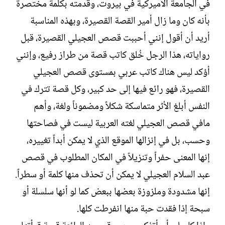
في الجامعة الأميركية في بيروت، وقدمته بكلمة مختصرة
بأنه كان وما زال أمير القصة القصيرة، وبهذه المناسبة
أريد أن أقول إنني أحببت قصص العجيلي القصيرة، قبل
رواياته، هذا الرجل خُلق كاتب قصة من طراز رفيع، وإنني
أؤكد ليس هناك كاتب عربي بمستوى قصص العجيلي
القصيرة، فهو رائع فيها إلى حد كبير، وكل قصة تترك في
النفس أبلغ الأثر متماسكة شكلاً ومضموناً ولغة، وأهم
مافي قصص العجيلي لغته العربية ليست في فصاحتها
وحسب، بل في إنزالها الموقع الذي لا يمكن أبداً تغييره،
إنها المعنى حفراً وتنزيلاً في المكان المطلوب في قصص
عبد السلام العجيلي لا يمكن أن تحذف منها كلمة أو سطراً.
إنها مشدودة وملزوزة بعضها ببعض كما لو أنها سلسلة أو
سبحة إذا فقدت حبة منها انفرطت كلها.‏