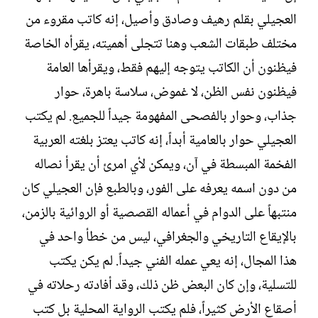
العجيلي بقلم رهيف وصادق وأصيل، إنه كاتب مقروء من
مختلف طبقات الشعب وهنا تتجلى أهميته، يقرأه الخاصة
فيظنون أن الكاتب يتوجه إليهم فقط، ويقرأها العامة
فيظنون نفس الظن، لا غموض، سلاسة باهرة، حوار
جذاب، وحوار بالفصحى المفهومة جيداً للجميع. لم يكتب
العجيلي حوار بالعامية أبداً، إنه كاتب يعتز بلغته العربية
الفخمة المبسطة في آن، ويمكن لأي امرئ أن يقرأ نصاله
من دون اسمه يعرفه على الفور، وبالطبع فإن العجيلي كان
منتبهاً على الدوام في أعماله القصصية أو الروائية بالزمن،
بالإيقاع التاريخي والجغرافي، ليس من خطأ واحد في
هذا المجال، إنه يعي عمله الفني جيداً. لم يكن يكتب
للتسلية، وإن كان البعض ظن ذلك، وقد أفادته رحلاته في
أصقاع الأرض كثيراً، فلم يكتب الرواية المحلية بل كتب