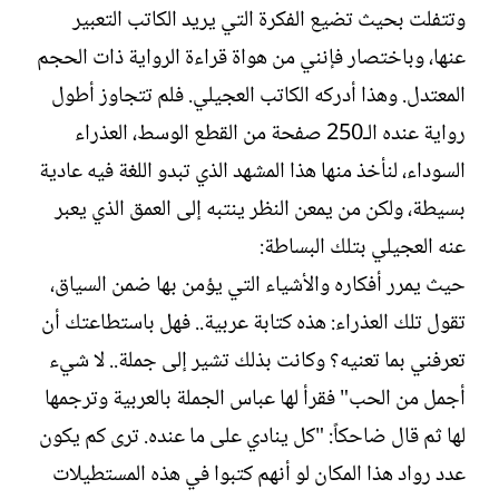
وتتفلت بحيث تضيع الفكرة التي يريد الكاتب التعبير
عنها، وباختصار فإنني من هواة قراءة الرواية ذات الحجم
المعتدل. وهذا أدركه الكاتب العجيلي. فلم تتجاوز أطول
رواية عنده الـ250 صفحة من القطع الوسط، العذراء
السوداء، لنأخذ منها هذا المشهد الذي تبدو اللغة فيه عادية
بسيطة، ولكن من يمعن النظر ينتبه إلى العمق الذي يعبر
عنه العجيلي بتلك البساطة:‏
حيث يمرر أفكاره والأشياء التي يؤمن بها ضمن السياق،
تقول تلك العذراء: هذه كتابة عربية.. فهل باستطاعتك أن
تعرفني بما تعنيه؟ وكانت بذلك تشير إلى جملة.. لا شيء
أجمل من الحب" فقرأ لها عباس الجملة بالعربية وترجمها
لها ثم قال ضاحكاً: "كل ينادي على ما عنده. ترى كم يكون
عدد رواد هذا المكان لو أنهم كتبوا في هذه المستطيلات