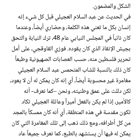
الشكل والمضمون.‏
في الحديث عن عبد السلام العجيلي قبل كل شيء إنه
إنسان بكل ما تعني هذه الكلمة، وحضاري أيضاً، وعندما
كان نائباً في المجلس النيابي عام 48، ترك النيابة والتحق
بجيش الإنقاذ الذي كان يقوده. فوزي القاوقجي، على أمل
تحرير فلسطين منه، حسب العصابات الصهيونية وطبعاً
كان ذلك بالنسبة للشاب المتحمس عبد السلام العجيلي
مغامرة غير محسوبة أيضاً، أي إنه كان يمكن له أن لا يعود،
لكن دللت على عمق وطنيته، ونحن –كما نعرف- أنه
كالأمير، إذا لم يكن بالفعل أميراً وعائلة العجيلي تكاد
تكون مقدسة في هذه المنطقة، أي أنه كان ممسكاً بالمجد
من كل أطرافه، ومع ذلك ذهب إلى تلك المغامرة التي كان
يمكن له فيها أن يستشهد بالطبع، كما نعرف جميعاً عاد