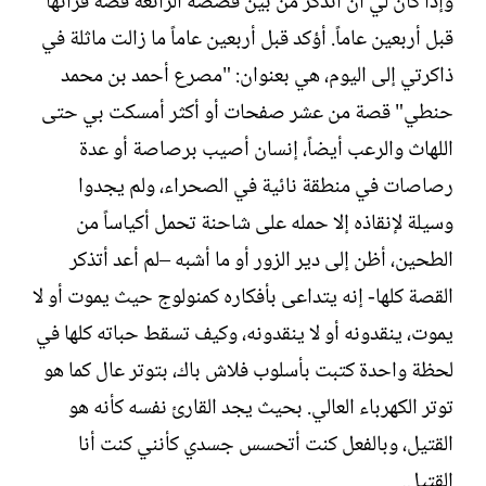
وإذا كان لي أن أتذكر من بين قصصه الرائعة قصة قرأتها
قبل أربعين عاماً. أؤكد قبل أربعين عاماً ما زالت ماثلة في
ذاكرتي إلى اليوم، هي بعنوان: "مصرع أحمد بن محمد
حنطي" قصة من عشر صفحات أو أكثر أمسكت بي حتى
اللهاث والرعب أيضاً، إنسان أصيب برصاصة أو عدة
رصاصات في منطقة نائية في الصحراء، ولم يجدوا
وسيلة لإنقاذه إلا حمله على شاحنة تحمل أكياساً من
الطحين، أظن إلى دير الزور أو ما أشبه –لم أعد أتذكر
القصة كلها- إنه يتداعى بأفكاره كمنولوج حيث يموت أو لا
يموت، ينقدونه أو لا ينقدونه، وكيف تسقط حباته كلها في
لحظة واحدة كتبت بأسلوب فلاش باك، بتوتر عال كما هو
توتر الكهرباء العالي. بحيث يجد القارئ نفسه كأنه هو
القتيل، وبالفعل كنت أتحسس جسدي كأنني كنت أنا
القتيل.‏