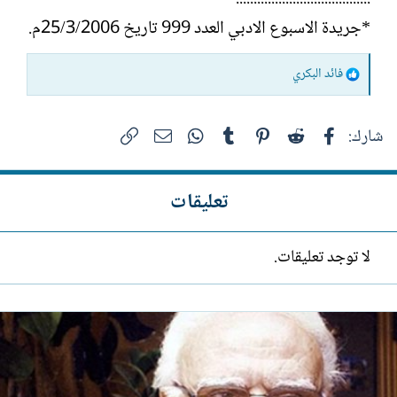
*جريدة الاسبوع الادبي العدد 999 تاريخ 25/3/2006م.
ا
فائد البكري
ل
ت
فيسبوك
Reddit
Pinterest
Tumblr
WhatsApp
الرابط
البريد الإلكتروني
شارك:
ف
ا
ع
تعليقات
ل
ا
ت
لا توجد تعليقات.
: