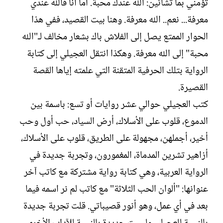
تؤمني بما تشائين: الله عندك محبة. أما أنا فالله عندي
معرفة... نعم.. الله معرفة. وهنا بيت القصيد، ففي هذا
الحوار الممتع يصل إلى الفلاش باك بشعار مخالف لـ"الله
محبة" إلى الله معرفة. وهكذا انتقل العجيلي إلى كتابة
الرواية بتلك الحرفية المتقنة التي علمته إياها القصة
القصيرة.‏
كتب العجيلي حوالي عشر روايات أو تسع: باسمة بين
الدموع، قلوب على الأسلاك، أرض السياد، حب أول وحب
أخير، أجملهن، مجهولة على الطريق، قلوب على الأسلاك،
أزاهير تشرين المدماة، المغمورون، وتجربة جديدة في
الرواية العربية، وهي كتابة رواية مشتركة مع كاتب آخر
عنوانها: "ألوان الحب الثلاثة" مع كاتب لم نر اسمه فيما
بعد في أي عمل، وهو أنور قصيباتي. قلت تجربة جديدة