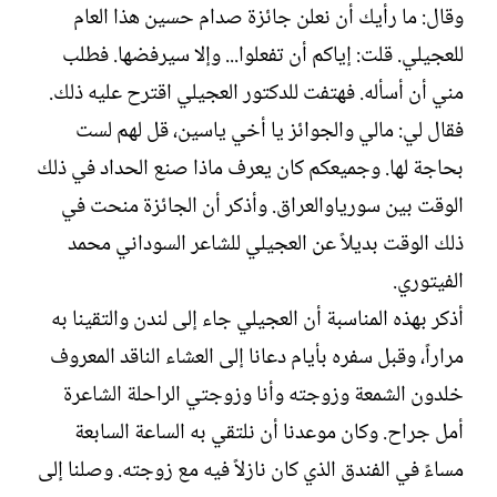
وقال: ما رأيك أن نعلن جائزة صدام حسين هذا العام
للعجيلي. قلت: إياكم أن تفعلوا... وإلا سيرفضها. فطلب
مني أن أسأله. فهتفت للدكتور العجيلي اقترح عليه ذلك.
فقال لي: مالي والجوائز يا أخي ياسين، قل لهم لست
بحاجة لها. وجميعكم كان يعرف ماذا صنع الحداد في ذلك
الوقت بين سورياوالعراق. وأذكر أن الجائزة منحت في
ذلك الوقت بديلاً عن العجيلي للشاعر السوداني محمد
الفيتوري.‏
أذكر بهذه المناسبة أن العجيلي جاء إلى لندن والتقينا به
مراراً، وقبل سفره بأيام دعانا إلى العشاء الناقد المعروف
خلدون الشمعة وزوجته وأنا وزوجتي الراحلة الشاعرة
أمل جراح. وكان موعدنا أن نلتقي به الساعة السابعة
مساءً في الفندق الذي كان نازلاً فيه مع زوجته. وصلنا إلى