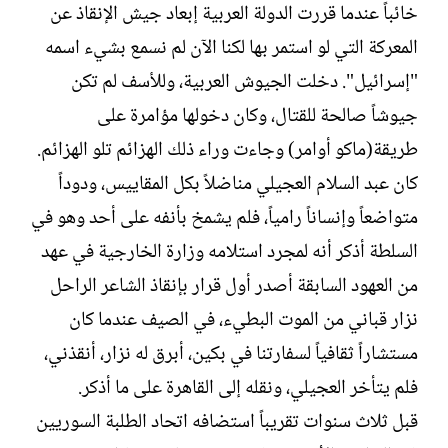
خائباً عندما قررت الدولة العربية إبعاد جيش الإنقاذ عن
المعركة التي لو استمر بها لكنا الآن لم نسمع بشيء اسمه
"إسرائيل". دخلت الجيوش العربية، وللأسف لم تكن
جيوشاً صالحة للقتال، وكان دخولها مؤامرة على
طريقة(ماكو أوامر) وجاءت وراء ذلك الهزائم تلو الهزائم.‏
كان عبد السلام العجيلي مناضلاً بكل المقاييس، ودوداً
متواضعاً وإنساناً رامياً، فلم يشمخ بأنفه على أحد وهو في
السلطة أذكر أنه لمجرد استلامه وزارة الخارجية في عهد
من العهود السابقة أصدر أول قرار بإنقاذ الشاعر الراحل
نزار قباني من الموت البطيء، في الصيف عندما كان
مستشاراً ثقافياً لسفارتنا في بكين، أبرق له نزار، أنقذني،
فلم يتأخر العجيلي، ونقله إلى القاهرة على ما أذكر.‏
قبل ثلاث سنوات تقريباً استضافه اتحاد الطلبة السوريين