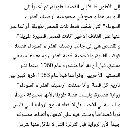
إلى الأطول قليلاً إلى القصة الطويلة، ثم أخيراً إلى
الرواية. هذا واضح في مجموعته "رصيف العذراء
السوداء" التي ضمّت فقط ثلاث قصص طويلة. أو كما عبر
عنها على الغلاف الأخير "ثلاث قصص قصيرة طويلة"،
والقصص هي إلى جانب رصيف العذراء السوداء قصتا:
كوكب الغيرة، والأحجية، قصة العذراء وسمعناها منه في
دمشق، قبل أن نقرأها منشورة عام 1960. بينما نشر
القصتين الأخريين وقرأهما قبلاً عام 1983. فرق كبير بين
تاريخ كل قصة. وأنا صنفت "رصيف العذراء السوداء"
رواية قصيرة، وليست قصة طويلة، لأنها محبوكة جيداً،
وبالنسبة لي الأحب، بل لا أتعاطف مع الرواية التي تلبس
ثوباً فضفاضاً ومسترخية على كيفها، وأتمناها ممسوكة
جيداً، لأن الرواية في الثرثرة التي لا طائل منها تترهل