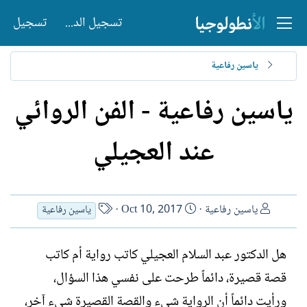
تسجيل الدخول
تسجيل
ياسين رفاعية
ياسين رفاعية - الفن الروائي
عند العجيلي
ا
ت
ا
ياسين رفاعية
Oct 10, 2017
ياسين رفاعية
ل
ا
س
ك
ر
م
هل الدكتور عبد السلام العجيلي كاتب رواية أم كاتب
ا
ي
ا
ت
خ
ل
قصة قصيرة، دائماً طرحت على نفسي هذا السؤال،
ب
ا
ك
ورأيت دائماً أن الرواية شيء والقصة القصيرة شيء آخر،