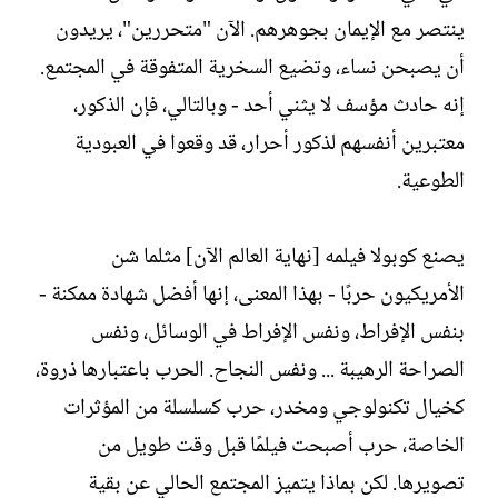
ينتصر مع الإيمان بجوهرهم. الآن "متحررين"، يريدون
أن يصبحن نساء، وتضيع السخرية المتفوقة في المجتمع.
إنه حادث مؤسف لا يثني أحد - وبالتالي، فإن الذكور،
معتبرين أنفسهم لذكور أحرار، قد وقعوا في العبودية
الطوعية.
يصنع كوبولا فيلمه [نهاية العالم الآن] مثلما شن
الأمريكيون حربًا - بهذا المعنى، إنها أفضل شهادة ممكنة -
بنفس الإفراط، ونفس الإفراط في الوسائل، ونفس
الصراحة الرهيبة ... ونفس النجاح. الحرب باعتبارها ذروة،
كخيال تكنولوجي ومخدر، حرب كسلسلة من المؤثرات
الخاصة، حرب أصبحت فيلمًا قبل وقت طويل من
تصويرها. لكن بماذا يتميز المجتمع الحالي عن بقية