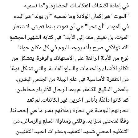
في إعادة اكتشاف انعكاسات الحضارة. و"ما نسميه
"الموت" هو إكمال الولادة وما نسميه "أن يولد" هو البدء
في الموت. "أن تحيا" هي أن تموت بينما تعيش. لا ننتظر
الموت، بل نعيش معه إلى الأبد." في كتابه الشهير المجتمع
الاستهلاكي صرح بأنه يوجد اليوم في كل مكان حولنا
نوع من الأدلة الرائعة على الاستهلاك والوفرة، يتشكل من
تكاثر الأشياء والخدمات والسلع المادية، والتي تشكل نوعًا
من الطفرة الأساسية في علم البيئة من الجنس البشري.
بالمعنى الدقيق للكلمة، لم يعد الرجال الأثرياء محاطين،
كما كانوا دائمًا، بأناس آخرين غير الكائنات. لم تعد
تجارتهم اليومية هي تجارة زملائهم بقدر ما هي إحصائيًا،
وفقًا لمنحنى متزايد، وتلقي ومناولة السلع والرسائل، من
التنظيم المحلي شديد التعقيد وعشرات العبيد التقنيين