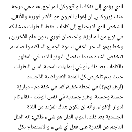
الذي يؤدي إلى تفكك الواقع وكل المراجع. هذه هي درجة
عنف زيروكس. ان إغواء العيون هو الأكثر فورية والأنقى.
الشخص الذي لا يحتاج إلى كلمات، فقط النظرات متشابكة
في نوع من المبارزة، واحتضان فوري ، دون علم الآخرين ،
وخطابهم: السحر الخفي لنشوة الجماع الساكنة والصامتة.
تنخفض الشدة عندما ينفصل التوتر اللذيذ في المظهر
بالكلمات بعد ذلك، أو في إيماءات المحبة. لمس النظرات
حيث يتم تلخيص كل المادة الافتراضية للأجساد
(لرغباتهم؟) في لحظة خفية، كما في خفة دم - مبارزة
حسية وحسية، وغير جسدية في نفس الوقت - نقاء تام
لدوار الإغواء، وأنه لن يكون هناك المزيد من اللذة
الجسدية بعد ذلك. اليوم، الملل هو شيء فلكي: إنه الملل
الناجم عن القدرة على فعل أي شيء، والاستمتاع بكل