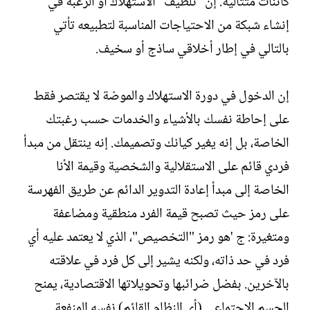
كائنات متتالية. إن "تلطيف" الاستهلاك أو الرغبة في
إنشاء شبكة من الاحتياجات المناسبة لتطبيعه تأتي
بالتالي في إطار أخلاقي ساذج أو سخيف.
إن الدخول في دورة الاستهلاك والموضة لا يقتصر فقط
على إحاطة نفسك بالأشياء والخدمات حسب رغبتك
الخاصة، بل إنه يغير كيانك وتصميمك. إنه ينتقل من مبدأ
فردي قائم على الاستقلالية والشخصية وقيمة الأنا
الخاصة إلى مبدأ إعادة التدوير الدائم عن طريق الفهرسة
على رمز حيث تصبح قيمة الفرد منطقية ومضاعفة
ومتغيرة: ج 'هو رمز "التخصيص"، الذي لا يعتمد عليه أي
فرد في حد ذاته، ولكنه يشير إلى كل فرد في علاقته
بالآخرين. بفضل ضرائبها وتحويلاتها الاقتصادية، يمنح
الجسم الاجتماعي (أي النظام القائم) نفسه المنفعة