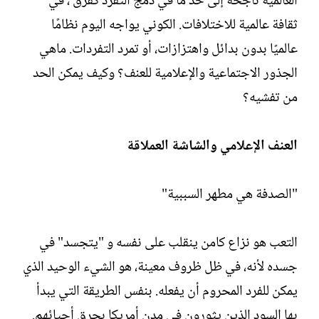
العالمية ناجحة إلى حد ما في دمج التفرد كفرق ، في
ثقافة عالمية للاختلافات. الكوني يواجه اليوم نظامًا
عالميًا بدون بدائل واهتزازات، أو تمرد التفردات. ماهي
الجذور الاجتماعية والإعلامية للعنف؟ وكيف يمكن الحد
من تفشيه؟
العنف الإعلامي والشاشة العملاقة
"الصدفة هي مطهر السببية"
التعب هو نزاع كامن ينقلب على نفسه و "يتجسد" في
جسده لأنه، في ظل ظروف معينة، هو الشيء الوحيد الذي
يمكن للفرد المحروم أن يفعله. بنفس الطريقة التي يبدأ
بها السود الذين يثورون في مدن أمريكا بحرق أحيائهم.