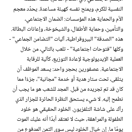
النفسية للكرم، ويمنح نفسه كهيئة مساعدة. يحدِّد معجم
الأم والحماية هذه المؤسسات: الضمان الاجتماعي،
والتأمين، وحماية الأطفال، والشيخوخة، وإعانات البطالة.
هذه "الصدقة" البيروقراطية، آليات "التضامن الجماعي" -
وكلها "فتوحات اجتماعية" - تلعب بالتالي، من خلال
العملية الإيديولوجية لإعادة التوزيع، كآلية للرقابة
الاجتماعية. عصفورين بحجر واحد: يسعد الموظف أن
يتلقى، تحت ستار هدية أو خدمة "مجانية"، جزءًا مما
كان قد تم تجريده من قبل. المجد للشعب هو ما يجب أن
نطمح إليه. لا شيء يستحق النظرة الحائرة للجزار الذي
رآك على شاشة التلفزيون. الخلود الحقيقي هو خلود
الطفولة والمراهقة، حيث لا تعتقد أبدًا أنه عليك الموت
يومًا ما. إن خيال الخلود ليس سوى الثمن المدفوع من