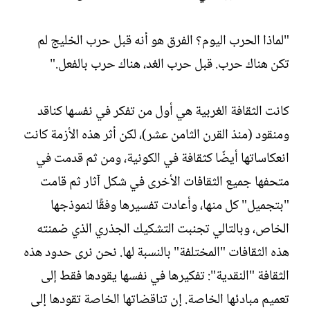
"لماذا الحرب اليوم؟ الفرق هو أنه قبل حرب الخليج لم
تكن هناك حرب. قبل حرب الغد، هناك حرب بالفعل."
كانت الثقافة الغربية هي أول من تفكر في نفسها كناقد
ومنقود (منذ القرن الثامن عشر)، لكن أثر هذه الأزمة كانت
انعكاساتها أيضًا كثقافة في الكونية، ومن ثم قدمت في
متحفها جميع الثقافات الأخرى في شكل آثار ثم قامت
"بتجميل" كل منها، وأعادت تفسيرها وفقًا لنموذجها
الخاص، وبالتالي تجنبت التشكيك الجذري الذي ضمنته
هذه الثقافات "المختلفة" بالنسبة لها. نحن نرى حدود هذه
الثقافة "النقدية": تفكيرها في نفسها يقودها فقط إلى
تعميم مبادئها الخاصة. إن تناقضاتها الخاصة تقودها إلى