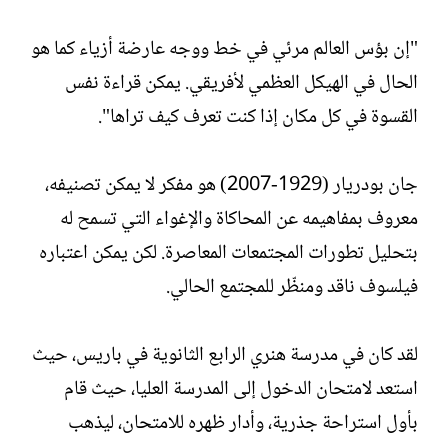
ت
خ
ب
ا
"إن بؤس العالم مرئي في خط ووجه عارضة أزياء كما هو
ل
الحال في الهيكل العظمي لأفريقي. يمكن قراءة نفس
إ
ن
القسوة في كل مكان إذا كنت تعرف كيف تراها".
ش
ا
ء
جان بودريار (1929-2007) هو مفكر لا يمكن تصنيفه،
معروف بمفاهيمه عن المحاكاة والإغواء التي تسمح له
بتحليل تطورات المجتمعات المعاصرة. لكن يمكن اعتباره
فيلسوف ناقد ومنظّر للمجتمع الحالي.
لقد كان في مدرسة هنري الرابع الثانوية في باريس، حيث
استعد لامتحان الدخول إلى المدرسة العليا، حيث قام
بأول استراحة جذرية، وأدار ظهره للامتحان، ليذهب