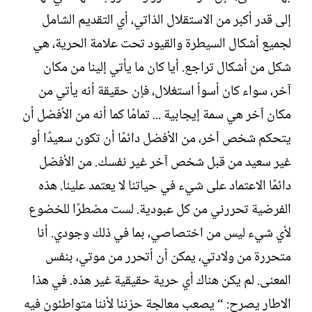
إلى قدر أكبر من الاستقلال الذاتي، أي التقديم الشامل
لجميع أشكال السيطرة والقيود تحت علامة الحرية، هي
شكل من أشكال تراجع. أيا كان ما يأتي إلينا من مكان
آخر، سواء كان أسوأ استغلال، فإن حقيقة أنه يأتي من
مكان آخر هي سمة إيجابية ... تمامًا كما أنه من الأفضل أن
يتحكم شخص آخر، من الأفضل دائمًا أن تكون سعيدًا أو
غير سعيد من قبل شخص آخر غير نفسك. من الأفضل
دائمًا الاعتماد على شيء في حياتنا لا يعتمد علينا. هذه
الفرضية تحررني من كل عبودية. لست مضطرًا للخضوع
لأي شيء ليس من اختصاصي، بما في ذلك وجودي. أنا
متحررة من ولادتي، يمكن أن أتحرر من موتي، بنفس
المعنى. لم يكن هناك أي حرية حقيقية غير هذه. في هذا
الاطار يصرح: “ يصعب معالجة حزننا لأننا متواطئون فيه