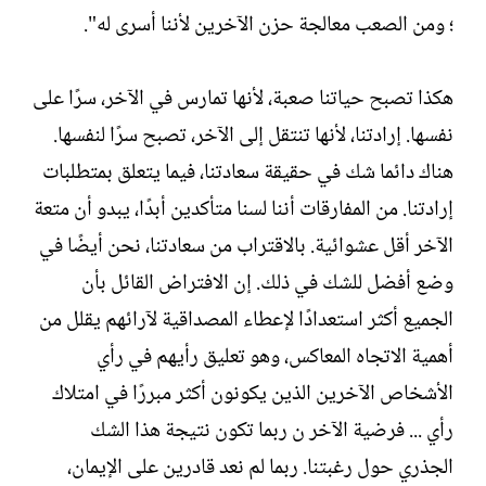
؛ ومن الصعب معالجة حزن الآخرين لأننا أسرى له".
هكذا تصبح حياتنا صعبة، لأنها تمارس في الآخر، سرًا على
نفسها. إرادتنا، لأنها تنتقل إلى الآخر، تصبح سرًا لنفسها.
هناك دائما شك في حقيقة سعادتنا، فيما يتعلق بمتطلبات
إرادتنا. من المفارقات أننا لسنا متأكدين أبدًا، يبدو أن متعة
الآخر أقل عشوائية. بالاقتراب من سعادتنا، نحن أيضًا في
وضع أفضل للشك في ذلك. إن الافتراض القائل بأن
الجميع أكثر استعدادًا لإعطاء المصداقية لآرائهم يقلل من
أهمية الاتجاه المعاكس، وهو تعليق رأيهم في رأي
الأشخاص الآخرين الذين يكونون أكثر مبررًا في امتلاك
رأي ... فرضية الآخر ن ربما تكون نتيجة هذا الشك
الجذري حول رغبتنا. ربما لم نعد قادرين على الإيمان،