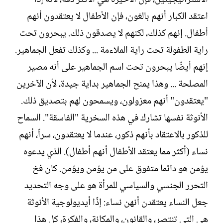
اعتقد الكبار أنهم بالغون، فإن الأطفال لا يعتقدون أنهم
أطفال. إنهم كذلك، لكنهم لا يصدقون ذلك. يبحرون تحت
راية الطفولة تحت راية الملاءمة ... وكذلك تفعل الجماهير.
إنهم أيضًا يبحرون تحت اسم الجماهير على أنه مصير
المصلحة ... وهذا يمنح الجماهير بداية جيدة، لأن الآخرين
"يعتقدون" أنهم معزولون، ويسمحون لهم بتصديق ذلك.
الأنوثة نفسها تشارك في هذه السخرية "الفاسقة". السماح
للذكور بالاعتقاد بأنهم ذكور، عندما لا يعتقدون، سراً، أنهم
نساء (أكثر مما يعتقد الأطفال أنهم أطفال). الذي يدعوه
يؤمن هو دائما متفوق على من يؤمن ويؤمن. كان فخ
التحرر الجنسي والسياسي للمرأة هو على وجه التحديد
جعل النساء يعتقدن أنهن نساء: إذًا أيديولوجية الأنوثة
هي التي تنتصر، والقانون، والمكانة، والفكرة، كل هذا