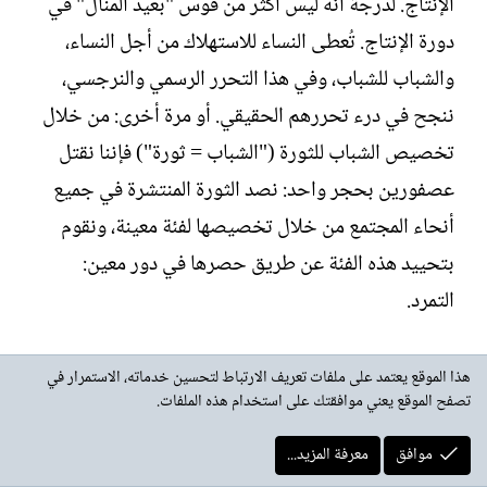
الإنتاج. لدرجة أنه ليس أكثر من قوس "بعيد المنال" في
دورة الإنتاج. تُعطى النساء للاستهلاك من أجل النساء،
والشباب للشباب، وفي هذا التحرر الرسمي والنرجسي،
ننجح في درء تحررهم الحقيقي. أو مرة أخرى: من خلال
تخصيص الشباب للثورة ("الشباب = ثورة") فإننا نقتل
عصفورين بحجر واحد: نصد الثورة المنتشرة في جميع
أنحاء المجتمع من خلال تخصيصها لفئة معينة، ونقوم
بتحييد هذه الفئة عن طريق حصرها في دور معين:
التمرد.
الرومانسية هي أول ظهور عظيم لهذه العدمية: إنها
هذا الموقع يعتمد على ملفات تعريف الارتباط لتحسين خدماته، الاستمرار في
تصفح الموقع يعني موافقتك على استخدام هذه الملفات.
تتوافق، مع ثورة التنوير، مع تدمير نظام المظاهر.
السريالية الدادائية، العبثية، العدمية السياسية، هي ثاني
موافق
معرفة المزيد...
أكبر مظهر لهذا، والذي يتوافق مع تدمير نظام المعنى.