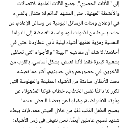
إلى "الأثاث الحضري". جميع الآلات المادية للاتصالات
والأنشطة المهنية، حتى المشهد الدائم للاحتفال بالشيء
في الإعلان ومئات الرسائل اليومية من وسائل الإعلام، من
حشد بسيط من الأدوات الوسواسية الغامضة إلى الدراما
النفسية رمزية تغذيها أشياء ليلية تأتي لتطاردنا حتى في
أحلامنا. لا شك أن مفاهيم "البيئة" والأجواء التي تحظى
بشعبية كبيرة فقط لأننا نعيش، بشكل أساسي، بالقرب من
الآخرين، في حضورهم وفي حديثهم، أكثر مما نعيشه
تحت الأنظار. صامتة من الأشياء المطيعة والمهلوسة التي
تكرر لنا دائمًا نفس الخطاب، خطاب قوتنا المذهولة، عن
وفرتنا الافتراضية، وغيابنا عن بعضنا البعض. عندما
يصبح الطفل الذئب ذئبًا من خلال العيش معه، فإننا ببطء
شديد نصبح عاملين أيضًا. نحن نعيش في زمن الأشياء: