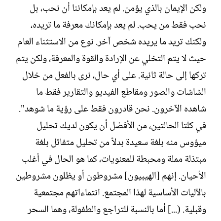
ولكن الإيمان بالذي يؤمن. لم يعد بإمكاننا أن نحب، بل
نحب فقط من يحب. لم يعد بإمكانك معرفة ما تريده،
ولكنك تريد ما يريده شخص آخر. نوع من الاستثناء العام
حيث لا يتم التخلي عن الإرادة والقوة والمعرفة، ولكن يتم
تركها إلى حالة ثانية. على أي حال، نرى بالفعل من خلال
الشاشات والصور ومقاطع الفيديو والتقارير فقط ما
شاهده الآخرون. نحن قادرون فقط على رؤية ما شوهد".
في كلتا الحالتين، من الأفضل أن يكون لديك تحليل
ميؤوس منه بلغة سعيدة بدلاً من تحليل متفائل بلغة
مبتذلة مملة ومحبطة للمعنويات، كما هو الحال في أغلب
الأحيان. إنهم [الهيبيون] مشروطون أو يظلون مشروطين
بالآليات الأساسية لهذا المجتمع. انتماءاتهم مجتمعية
وقبلية. (...] أما بالنسبة للتراجع والطفولة، وهما السحر