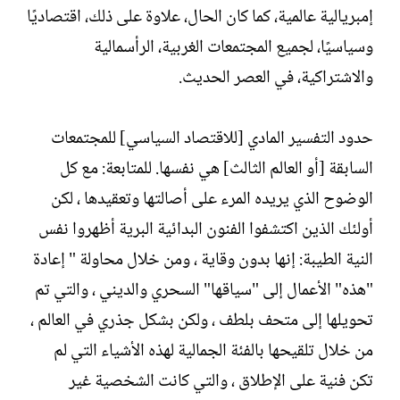
إمبريالية عالمية، كما كان الحال، علاوة على ذلك، اقتصاديًا
وسياسيًا، لجميع المجتمعات الغربية، الرأسمالية
والاشتراكية، في العصر الحديث.
حدود التفسير المادي [للاقتصاد السياسي] للمجتمعات
السابقة [أو العالم الثالث] هي نفسها. للمتابعة: مع كل
الوضوح الذي يريده المرء على أصالتها وتعقيدها ، لكن
أولئك الذين اكتشفوا الفنون البدائية البرية أظهروا نفس
النية الطيبة: إنها بدون وقاية ، ومن خلال محاولة " إعادة
"هذه" الأعمال إلى "سياقها" السحري والديني ، والتي تم
تحويلها إلى متحف بلطف ، ولكن بشكل جذري في العالم ،
من خلال تلقيحها بالفئة الجمالية لهذه الأشياء التي لم
تكن فنية على الإطلاق ، والتي كانت الشخصية غير