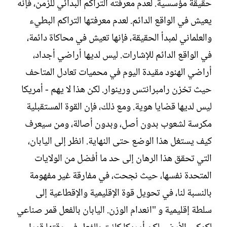
حقيقة مؤسسية. لعدم معرفته التراكم البدائي للزمن، فإنه
يعيش في الواقع الدائم. لعدم معرفتها التراكم البطيء
والعلماني لمبدأ الحقيقة، فإنها تعيش في محاكاة دائمة،
في الواقع الدائم للإشارات. ليس لديها أراضي أجداد،
أراضي الهنود مقيدة اليوم في محميات تعادل المتاحف
حيث تخزن رامبرانتس ورينوار. لكن هذا لا يهم - أمريكا
ليس لديها قضايا هوية. ومع ذلك، فإن القوة المستقبلية
مكرسة لشعوب بدون أصل، وبدون أصالة، ومن سيعرف
كيف يستغل هذا الوضع حتى النهاية. انظر إلى اليابان،
التي تحقق هذا الرهان إلى حد ما أفضل من الولايات
المتحدة نفسها، حيث نجحت، في مفارقة غير مفهومة
بالنسبة لنا، في تحويل قوة الإقليمية والإقطاعية إلى
سلطة إقليمية و "انعدام الوزن. اليابان بالفعل قمر صناعي