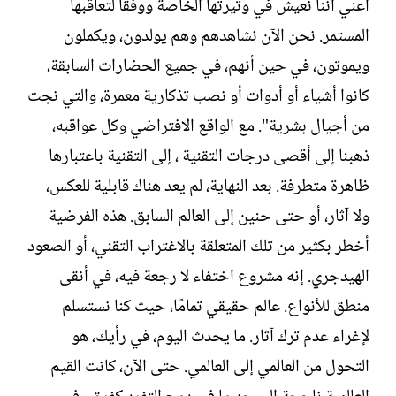
أعني أننا نعيش في وتيرتها الخاصة ووفقًا لتعاقبها
المستمر. نحن الآن نشاهدهم وهم يولدون، ويكملون
ويموتون، في حين أنهم، في جميع الحضارات السابقة،
كانوا أشياء أو أدوات أو نصب تذكارية معمرة، والتي نجت
من أجيال بشرية". مع الواقع الافتراضي وكل عواقبه،
ذهبنا إلى أقصى درجات التقنية ، إلى التقنية باعتبارها
ظاهرة متطرفة. بعد النهاية، لم يعد هناك قابلية للعكس،
ولا آثار، أو حتى حنين إلى العالم السابق. هذه الفرضية
أخطر بكثير من تلك المتعلقة بالاغتراب التقني، أو الصعود
الهيدجري. إنه مشروع اختفاء لا رجعة فيه، في أنقى
منطق للأنواع. عالم حقيقي تمامًا، حيث كنا نستسلم
لإغراء عدم ترك آثار. ما يحدث اليوم، في رأيك، هو
التحول من العالمي إلى العالمي. حتى الآن، كانت القيم