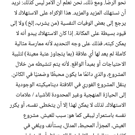
نحو الرضا. ومع ذلك، نحن نعلم أن الأمر ليس كذلك: نريد
أن نستهلك المزيد والمزيد. هذا الإكراه على الاستهلاك لا
يرجع إلى بعض الوفيات النفسية (من يشرب، إلخ) ولا إلى
قيود بسيطة على المكانة. إذا كان الاستهلاك يبدو أنه لا
يمكن كبته، فذلك على وجه التحديد لأنه ممارسة مثالية
كاملة لم يعد لها أي علاقة (بما يتجاوز عتبة معينة) لتلبية
الاحتياجات أو بمبدأ الواقع. لأنه يتم تنشيطه من خلال
المشروع، والذي دائمًا ما يكون محبطًا وضمنيًا في الكائن.
ينقل المشروع الفوري في اللافتة ديناميكيته الوجودية
إلى الحيازة المنهجية وغير المحدودة للأشياء / علامات
الاستهلاك. لذلك لا يمكن لهذا إلا أن يتخطى نفسه، أو يكرر
نفسه باستمرار ليبقى كما هو: سبب للعيش. مشروع
العيش، المجزأ، المحبط، المدلل، يستأنف ويلغي في