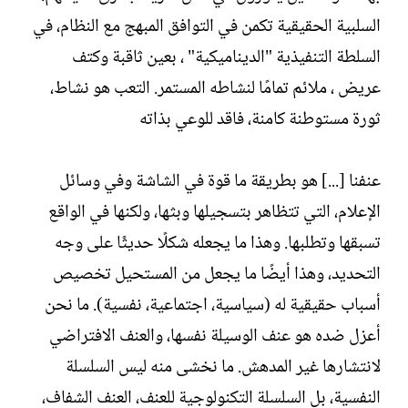
السلبية الحقيقية تكمن في التوافق المبهج مع النظام، في
السلطة التنفيذية "الديناميكية" ، بعين ثاقبة وكتف
عريض ، ملائم تمامًا لنشاطه المستمر. التعب هو نشاط،
ثورة مستوطنة كامنة، فاقد للوعي بذاته
عنفنا [...] هو بطريقة ما قوة في الشاشة وفي وسائل
الإعلام، التي تتظاهر بتسجيلها وبثها، ولكنها في الواقع
تسبقها وتطلبها. وهذا ما يجعله شكلًا حديثًا على وجه
التحديد، وهذا أيضًا ما يجعل من المستحيل تخصيص
أسباب حقيقية له (سياسية، اجتماعية، نفسية). ما نحن
أعزل ضده هو عنف الوسيلة نفسها، والعنف الافتراضي
لانتشارها غير المدهش. ما نخشى منه ليس السلسلة
النفسية، بل السلسلة التكنولوجية للعنف، العنف الشفاف،