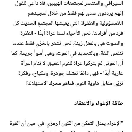
السيرافي والمنتصر لمجتمعات الهيبين، فلا داعي للقول
إنهم يرددون صدى لهم فقط من خلال تمجيدهم
اللامسؤولية والطفولة التي يعيشها المجتمع الحديث كل
فرد من أفرادها. نحن الأحياء لسنا عراة أبدًا - النظرة
والصوت هي بالفعل زينة. نحن نشعر بالخزي فقط عندما
تنقص اللغة، وبالتحديد في الموت، وهي أسوأ جريمة. كما
أن الموتى لم يتركوا عراة للنوم العميق. لا تنام المرأة
عارية أبدًا - فهي دائمًا تمتلك جوهرة، ومكياج، وفكرة
تزيّن مقابل هاوية النوم. فماهو محرك الاستهلاك؟
طاقة الإغواء والاعتقاد
"الإغراء يمثل التمكن من الكون الرمزي، في حين أن القوة